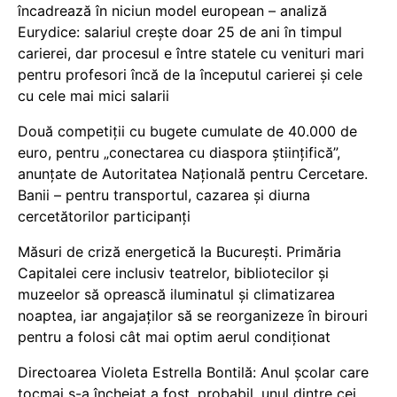
încadrează în niciun model european – analiză
Eurydice: salariul crește doar 25 de ani în timpul
carierei, dar procesul e între statele cu venituri mari
pentru profesori încă de la începutul carierei și cele
cu cele mai mici salarii
Două competiții cu bugete cumulate de 40.000 de
euro, pentru „conectarea cu diaspora științifică”,
anunțate de Autoritatea Națională pentru Cercetare.
Banii – pentru transportul, cazarea și diurna
cercetătorilor participanți
Măsuri de criză energetică la București. Primăria
Capitalei cere inclusiv teatrelor, bibliotecilor și
muzeelor să oprească iluminatul și climatizarea
noaptea, iar angajaților să se reorganizeze în birouri
pentru a folosi cât mai optim aerul condiționat
Directoarea Violeta Estrella Bontilă: Anul școlar care
tocmai s-a încheiat a fost, probabil, unul dintre cei