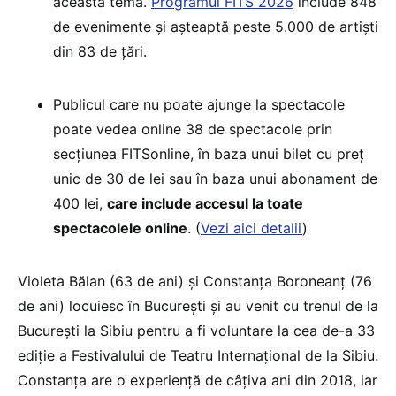
această temă.
Programul FITS 2026
include 848
de evenimente și așteaptă peste 5.000 de artişti
din 83 de țări.
Publicul care nu poate ajunge la spectacole
poate vedea online 38 de spectacole prin
secțiunea FITSonline, în baza unui bilet cu preț
unic de 30 de lei sau în baza unui abonament de
400 lei,
care include accesul la toate
spectacolele online
. (
Vezi aici detalii
)
Violeta Bălan (63 de ani) și Constanța Boroneanț (76
de ani) locuiesc în București și au venit cu trenul de la
București la Sibiu pentru a fi voluntare la cea de-a 33
ediție a Festivalului de Teatru Internațional de la Sibiu.
Constanța are o experiență de câțiva ani din 2018, iar