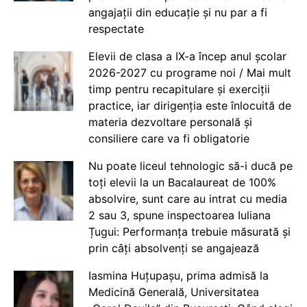
angajații din educație și nu par a fi
respectate
Elevii de clasa a IX-a încep anul școlar
2026-2027 cu programe noi / Mai mult
timp pentru recapitulare și exerciții
practice, iar dirigenția este înlocuită de
materia dezvoltare personală și
consiliere care va fi obligatorie
Nu poate liceul tehnologic să-i ducă pe
toți elevii la un Bacalaureat de 100%
absolvire, sunt care au intrat cu media
2 sau 3, spune inspectoarea Iuliana
Țugui: Performanța trebuie măsurată și
prin câți absolvenți se angajează
Iasmina Huțupașu, prima admisă la
Medicină Generală, Universitatea