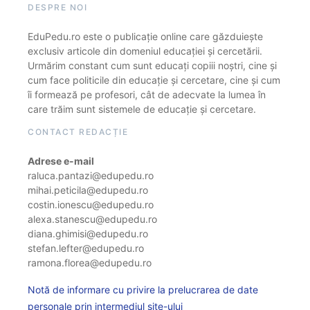
DESPRE NOI
EduPedu.ro este o publicație online care găzduiește
exclusiv articole din domeniul educației și cercetării.
Urmărim constant cum sunt educați copiii noștri, cine și
cum face politicile din educație și cercetare, cine și cum
îi formează pe profesori, cât de adecvate la lumea în
care trăim sunt sistemele de educație și cercetare.
CONTACT REDACȚIE
Adrese e-mail
raluca.pantazi@edupedu.ro
mihai.peticila@edupedu.ro
costin.ionescu@edupedu.ro
alexa.stanescu@edupedu.ro
diana.ghimisi@edupedu.ro
stefan.lefter@edupedu.ro
ramona.florea@edupedu.ro
Notă de informare cu privire la prelucrarea de date
personale prin intermediul site-ului