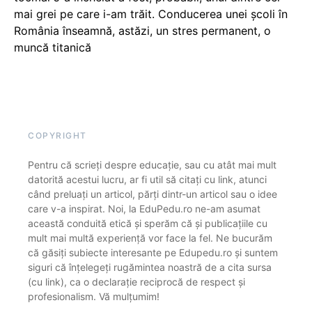
mai grei pe care i-am trăit. Conducerea unei școli în
România înseamnă, astăzi, un stres permanent, o
muncă titanică
COPYRIGHT
Pentru că scrieți despre educație, sau cu atât mai mult
datorită acestui lucru, ar fi util să citați cu link, atunci
când preluați un articol, părți dintr-un articol sau o idee
care v-a inspirat. Noi, la EduPedu.ro ne-am asumat
această conduită etică și sperăm că și publicațiile cu
mult mai multă experiență vor face la fel. Ne bucurăm
că găsiți subiecte interesante pe Edupedu.ro și suntem
siguri că înțelegeți rugămintea noastră de a cita sursa
(cu link), ca o declarație reciprocă de respect și
profesionalism. Vă mulțumim!