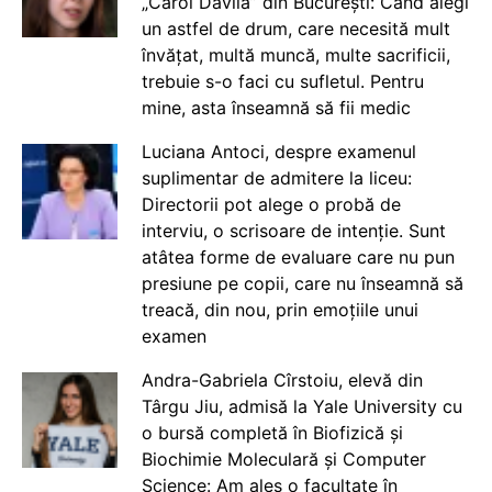
„Carol Davila” din București: Când alegi
un astfel de drum, care necesită mult
învățat, multă muncă, multe sacrificii,
trebuie s-o faci cu sufletul. Pentru
mine, asta înseamnă să fii medic
Luciana Antoci, despre examenul
suplimentar de admitere la liceu:
Directorii pot alege o probă de
interviu, o scrisoare de intenție. Sunt
atâtea forme de evaluare care nu pun
presiune pe copii, care nu înseamnă să
treacă, din nou, prin emoțiile unui
examen
Andra-Gabriela Cîrstoiu, elevă din
Târgu Jiu, admisă la Yale University cu
o bursă completă în Biofizică și
Biochimie Moleculară și Computer
Science: Am ales o facultate în