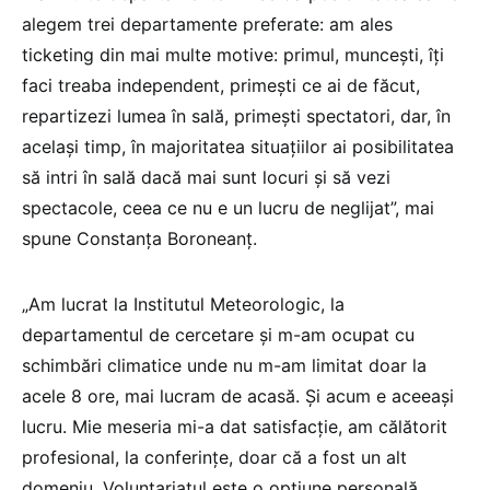
alegem trei departamente preferate: am ales
ticketing din mai multe motive: primul, muncești, îți
faci treaba independent, primești ce ai de făcut,
repartizezi lumea în sală, primești spectatori, dar, în
același timp, în majoritatea situațiilor ai posibilitatea
să intri în sală dacă mai sunt locuri și să vezi
spectacole, ceea ce nu e un lucru de neglijat”, mai
spune Constanța Boroneanț.
„Am lucrat la Institutul Meteorologic, la
departamentul de cercetare și m-am ocupat cu
schimbări climatice unde nu m-am limitat doar la
acele 8 ore, mai lucram de acasă. Și acum e aceeași
lucru. Mie meseria mi-a dat satisfacție, am călătorit
profesional, la conferințe, doar că a fost un alt
domeniu. Voluntariatul este o opțiune personală.