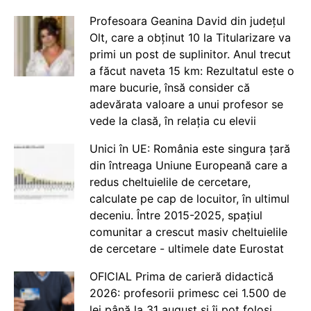
Profesoara Geanina David din județul
Olt, care a obținut 10 la Titularizare va
primi un post de suplinitor. Anul trecut
a făcut naveta 15 km: Rezultatul este o
mare bucurie, însă consider că
adevărata valoare a unui profesor se
vede la clasă, în relația cu elevii
Unici în UE: România este singura țară
din întreaga Uniune Europeană care a
redus cheltuielile de cercetare,
calculate pe cap de locuitor, în ultimul
deceniu. Între 2015-2025, spațiul
comunitar a crescut masiv cheltuielile
de cercetare - ultimele date Eurostat
OFICIAL Prima de carieră didactică
2026: profesorii primesc cei 1.500 de
lei până la 31 august și îi pot folosi