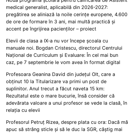
Noua programă școlară pentru calificarea de Asistent
medical generalist, aplicabilă din 2026-2027:
pregătirea se aliniază la noile cerințe europene, 4.600
de ore de formare în 3 ani, mai multă practică și
accent pe îngrijirea pacienților – proiect
Elevii de clasa a IX-a nu vor începe școala cu
manuale noi. Bogdan Cristescu, directorul Centrului
Național de Curriculum și Evaluare: În cel mai bun
caz, pe 7 septembrie le vom avea în format digital
Profesoara Geanina David din județul Olt, care a
obținut 10 la Titularizare va primi un post de
suplinitor. Anul trecut a făcut naveta 15 km:
Rezultatul este o mare bucurie, însă consider că
adevărata valoare a unui profesor se vede la clasă, în
relația cu elevii
Profesorul Petruț Rizea, despre plata cu ora: Dacă mă
apuc să strâng sticle și să le duc la SGR, câștig mai