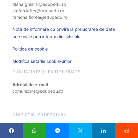
diana.ghimisi@edupedu.ro
stefan.lefter@edupedu.ro
ramona.florea@edupedu.ro
Notă de informare cu privire la prelucrarea de date
personale prin intermediul site-ului
Politica de cookie
Modifică setarile cookie-urilor
PUBLICITATE ȘI PARTENERIATE
Adresă de e-mail
comunicare@edupedu.ro
STATISTICI EDUPEDU.RO
466.446.928 vizite