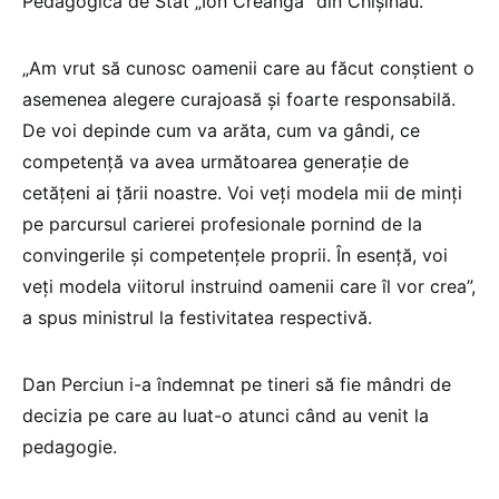
Pedagogică de Stat „Ion Creangă” din Chișinău.
„Am vrut să cunosc oamenii care au făcut conștient o
asemenea alegere curajoasă și foarte responsabilă.
De voi depinde cum va arăta, cum va gândi, ce
competență va avea următoarea generație de
cetățeni ai țării noastre. Voi veți modela mii de minți
pe parcursul carierei profesionale pornind de la
convingerile și competențele proprii. În esență, voi
veți modela viitorul instruind oamenii care îl vor crea”,
a spus ministrul la festivitatea respectivă.
Dan Perciun i-a îndemnat pe tineri să fie mândri de
decizia pe care au luat-o atunci când au venit la
pedagogie.