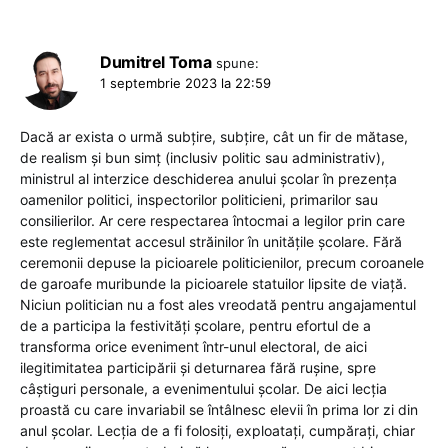
Dumitrel Toma
spune:
1 septembrie 2023 la 22:59
Dacă ar exista o urmă subțire, subțire, cât un fir de mătase,
de realism și bun simț (inclusiv politic sau administrativ),
ministrul al interzice deschiderea anului școlar în prezența
oamenilor politici, inspectorilor politicieni, primarilor sau
consilierilor. Ar cere respectarea întocmai a legilor prin care
este reglementat accesul străinilor în unitățile școlare. Fără
ceremonii depuse la picioarele politicienilor, precum coroanele
de garoafe muribunde la picioarele statuilor lipsite de viață.
Niciun politician nu a fost ales vreodată pentru angajamentul
de a participa la festivități școlare, pentru efortul de a
transforma orice eveniment într-unul electoral, de aici
ilegitimitatea participării și deturnarea fără rușine, spre
câștiguri personale, a evenimentului școlar. De aici lecția
proastă cu care invariabil se întâlnesc elevii în prima lor zi din
anul școlar. Lecția de a fi folosiți, exploatați, cumpărați, chiar