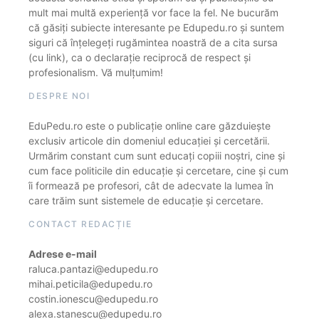
mult mai multă experiență vor face la fel. Ne bucurăm
că găsiți subiecte interesante pe Edupedu.ro și suntem
siguri că înțelegeți rugămintea noastră de a cita sursa
(cu link), ca o declarație reciprocă de respect și
profesionalism. Vă mulțumim!
DESPRE NOI
EduPedu.ro este o publicație online care găzduiește
exclusiv articole din domeniul educației și cercetării.
Urmărim constant cum sunt educați copiii noștri, cine și
cum face politicile din educație și cercetare, cine și cum
îi formează pe profesori, cât de adecvate la lumea în
care trăim sunt sistemele de educație și cercetare.
CONTACT REDACȚIE
Adrese e-mail
raluca.pantazi@edupedu.ro
mihai.peticila@edupedu.ro
costin.ionescu@edupedu.ro
alexa.stanescu@edupedu.ro