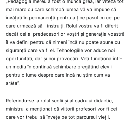
„Pedagogia mereu a fost o muncă grea, iar viteza tot
mai mare cu care schimbă lumea vă va impune să
învățați în permanență pentru a ține pasul cu cei pe
care urmează să-i instruiți. Rolul vostru va fi diferit
decât cel al predecesorilor voștri și generația voastră
îl va defini pentru că nimeni încă nu poate spune cu
siguranță care va fi el. Tehnologiile vor aduce noi
oportunități, dar și noi provocări. Veți funcționa într-
un mediu în continuă schimbare pregătind elevii
pentru o lume despre care încă nu știm cum va
arăta”.
Referindu-se la rolul școlii și al cadrului didactic,
ministrul a menționat că viitorii profesori vor fi cei
care vor trebui să învețe pe tot parcursul vieții.