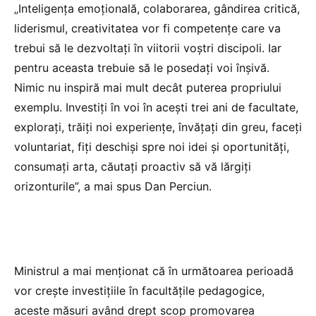
„Inteligența emoțională, colaborarea, gândirea critică,
liderismul, creativitatea vor fi competențe care va
trebui să le dezvoltați în viitorii voștri discipoli. Iar
pentru aceasta trebuie să le posedați voi înșivă.
Nimic nu inspiră mai mult decât puterea propriului
exemplu. Investiți în voi în acești trei ani de facultate,
explorați, trăiți noi experiențe, învățați din greu, faceți
voluntariat, fiți deschiși spre noi idei și oportunități,
consumați arta, căutați proactiv să vă lărgiți
orizonturile”, a mai spus Dan Perciun.
Ministrul a mai menționat că în următoarea perioadă
vor crește investițiile în facultățile pedagogice,
aceste măsuri având drept scop promovarea