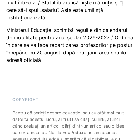
mult într-o zi / Statul îți aruncă niște mărunțiș și îți
cere să-i spui „salariu”. Asta este umilință
instituționalizată
Ministerul Educației schimbă regulile din calendarul
de mobilitate pentru anul școlar 2026-2027 / Ordinea
în care se va face repartizarea profesorilor pe posturi
începând cu 20 august, după reorganizarea școlilor –
adresă oficială
COPYRIGHT
Pentru că scrieți despre educație, sau cu atât mai mult
datorită acestui lucru, ar fi util să citați cu link, atunci
când preluați un articol, părți dintr-un articol sau o idee
care v-a inspirat. Noi, la EduPedu.ro ne-am asumat
această conduită etică și sperăm că și publicațiile cu