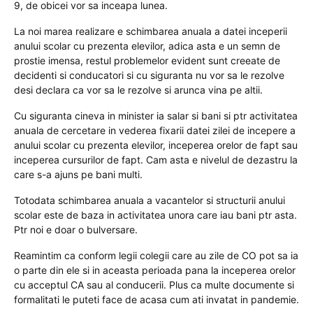
9, de obicei vor sa inceapa lunea.
La noi marea realizare e schimbarea anuala a datei inceperii
anului scolar cu prezenta elevilor, adica asta e un semn de
prostie imensa, restul problemelor evident sunt creeate de
decidenti si conducatori si cu siguranta nu vor sa le rezolve
desi declara ca vor sa le rezolve si arunca vina pe altii.
Cu siguranta cineva in minister ia salar si bani si ptr activitatea
anuala de cercetare in vederea fixarii datei zilei de incepere a
anului scolar cu prezenta elevilor, inceperea orelor de fapt sau
inceperea cursurilor de fapt. Cam asta e nivelul de dezastru la
care s-a ajuns pe bani multi.
Totodata schimbarea anuala a vacantelor si structurii anului
scolar este de baza in activitatea unora care iau bani ptr asta.
Ptr noi e doar o bulversare.
Reamintim ca conform legii colegii care au zile de CO pot sa ia
o parte din ele si in aceasta perioada pana la inceperea orelor
cu acceptul CA sau al conducerii. Plus ca multe documente si
formalitati le puteti face de acasa cum ati invatat in pandemie.