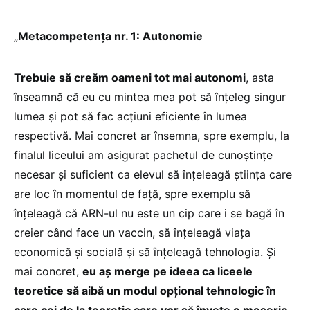
„
Metacompetența nr. 1: Autonomie
Trebuie să creăm oameni tot mai autonomi
, asta
înseamnă că eu cu mintea mea pot să înțeleg singur
lumea și pot să fac acțiuni eficiente în lumea
respectivă. Mai concret ar însemna, spre exemplu, la
finalul liceului am asigurat pachetul de cunoștințe
necesar și suficient ca elevul să înțeleagă știința care
are loc în momentul de față, spre exemplu să
înțeleagă că ARN-ul nu este un cip care i se bagă în
creier când face un vaccin, să înțeleagă viața
economică și socială și să înțeleagă tehnologia. Și
mai concret,
eu aș merge pe ideea ca liceele
teoretice să aibă un modul opțional tehnologic în
care cei de la teoretic care vor să învețe o meserie
,