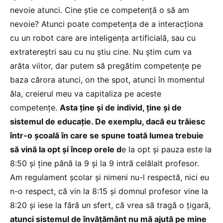
nevoie atunci. Cine știe ce competență o să am
nevoie? Atunci poate competența de a interacționa
cu un robot care are inteligența artificială, sau cu
extratereștri sau cu nu știu cine. Nu știm cum va
arăta viitor, dar putem să pregătim competențe pe
baza cărora atunci, on the spot, atunci în momentul
ăla, creierul meu va capitaliza pe aceste
competențe.
Asta ține și de individ, ține și de
sistemul de educație. De exemplu, dacă eu trăiesc
într-o școală în care se spune toată lumea trebuie
să vină la opt și încep orele d
e la opt și pauza este la
8:50 și ține până la 9 și la 9 intră celălalt profesor.
Am regulament școlar și nimeni nu-l respectă, nici eu
n-o respect, că vin la 8:15 și domnul profesor vine la
8:20 și iese la fără un sfert, că vrea să tragă o țigară,
atunci sistemul de învățământ nu mă ajută pe mine