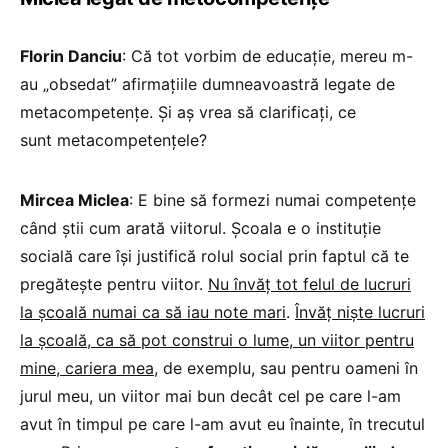
Florin Danciu
: Că tot vorbim de educație, mereu m-
au „obsedat” afirmațiile dumneavoastră legate de
metacompetențe. Și aș vrea să clarificați, ce
sunt metacompetențele?
Mircea Miclea
: E bine să formezi numai competențe
când știi cum arată viitorul. Școala e o instituție
socială care își justifică rolul social prin faptul că te
pregătește pentru viitor.
Nu învăț tot felul de lucruri
la școală numai ca să iau note mari
.
Învăț niște lucruri
la școală, ca să pot construi o lume, un viitor pentru
mine, cariera mea
, de exemplu, sau pentru oameni în
jurul meu, un viitor mai bun decât cel pe care l-am
avut în timpul pe care l-am avut eu înainte, în trecutul