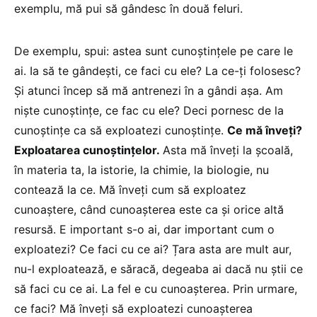
exemplu, mă pui să gândesc în două feluri.
De exemplu, spui: astea sunt cunoștințele pe care le
ai. Ia să te gândești, ce faci cu ele? La ce-ți folosesc?
Și atunci încep să mă antrenezi în a gândi așa. Am
niște cunoștințe, ce fac cu ele? Deci pornesc de la
cunoștințe ca să exploatezi cunoștințe.
Ce mă înveți?
Exploatarea cunoștințelor.
Asta mă înveți la școală,
în materia ta, la istorie, la chimie, la biologie, nu
contează la ce. Mă înveți cum să exploatez
cunoaștere, când cunoașterea este ca și orice altă
resursă. E important s-o ai, dar important cum o
exploatezi? Ce faci cu ce ai? Țara asta are mult aur,
nu-l exploatează, e săracă, degeaba ai dacă nu știi ce
să faci cu ce ai. La fel e cu cunoașterea. Prin urmare,
ce faci? Mă înveți să exploatezi cunoașterea