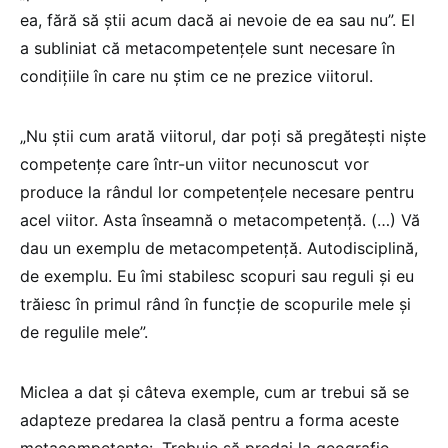
ea, fără să știi acum dacă ai nevoie de ea sau nu”. El
a subliniat că metacompetențele sunt necesare în
condițiile în care nu știm ce ne prezice viitorul.
„Nu știi cum arată viitorul, dar poți să pregătești niște
competențe care într-un viitor necunoscut vor
produce la rândul lor competențele necesare pentru
acel viitor. Asta înseamnă o metacompetență. (…) Vă
dau un exemplu de metacompetență. Autodisciplină,
de exemplu. Eu îmi stabilesc scopuri sau reguli și eu
trăiesc în primul rând în funcție de scopurile mele și
de regulile mele”.
Miclea a dat și câteva exemple, cum ar trebui să se
adapteze predarea la clasă pentru a forma aceste
metacompetențe: „Trebuie să predai la geografie