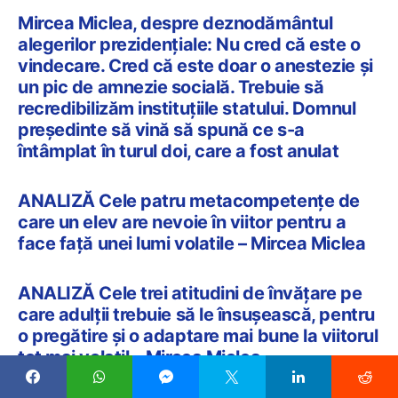
Mircea Miclea, despre deznodământul
alegerilor prezidențiale: Nu cred că este o
vindecare. Cred că este doar o anestezie și
un pic de amnezie socială. Trebuie să
recredibilizăm instituțiile statului. Domnul
președinte să vină să spună ce s-a
întâmplat în turul doi, care a fost anulat
ANALIZĂ Cele patru metacompetențe de
care un elev are nevoie în viitor pentru a
face față unei lumi volatile – Mircea Miclea
ANALIZĂ Cele trei atitudini de învățare pe
care adulții trebuie să le însușească, pentru
o pregătire și o adaptare mai bune la viitorul
tot mai volatil – Mircea Miclea