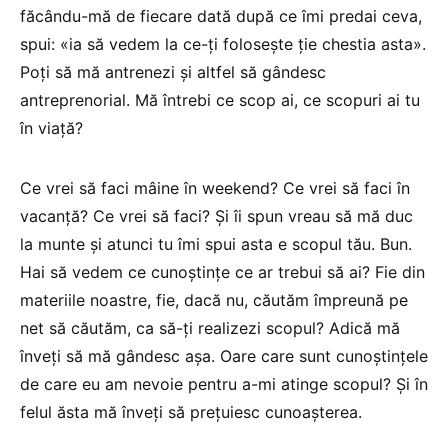
făcându-mă de fiecare dată după ce îmi predai ceva,
spui: «ia să vedem la ce-ți folosește ție chestia asta».
Poți să mă antrenezi și altfel să gândesc
antreprenorial. Mă întrebi ce scop ai, ce scopuri ai tu
în viață?
Ce vrei să faci mâine în weekend? Ce vrei să faci în
vacanță? Ce vrei să faci? Și îi spun vreau să mă duc
la munte și atunci tu îmi spui asta e scopul tău. Bun.
Hai să vedem ce cunoștințe ce ar trebui să ai? Fie din
materiile noastre, fie, dacă nu, căutăm împreună pe
net să căutăm, ca să-ți realizezi scopul? Adică mă
înveți să mă gândesc așa. Oare care sunt cunoștințele
de care eu am nevoie pentru a-mi atinge scopul? Și în
felul ăsta mă înveți să prețuiesc cunoașterea.