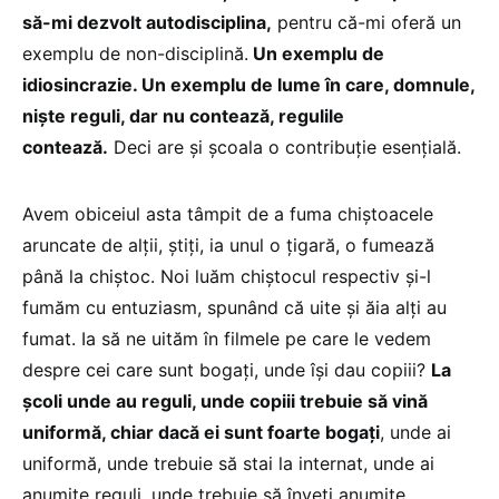
să-mi dezvolt autodisciplina,
pentru că-mi oferă un
exemplu de non-disciplină.
Un exemplu de
idiosincrazie. Un exemplu de lume în care, domnule,
niște reguli, dar nu contează, regulile
contează.
Deci are și școala o contribuție esențială.
Avem obiceiul asta tâmpit de a fuma chiștoacele
aruncate de alții, știți, ia unul o țigară, o fumează
până la chiștoc. Noi luăm chiștocul respectiv și-l
fumăm cu entuziasm, spunând că uite și ăia alți au
fumat. Ia să ne uităm în filmele pe care le vedem
despre cei care sunt bogați, unde își dau copiii?
La
școli unde au reguli, unde copiii trebuie să vină
uniformă, chiar dacă ei sunt foarte bogați
, unde ai
uniformă, unde trebuie să stai la internat, unde ai
anumite reguli, unde trebuie să înveți anumite