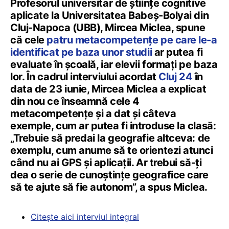
Profesorul universitar de științe cognitive
aplicate la Universitatea Babeș-Bolyai din
Cluj-Napoca (UBB), Mircea Miclea, spune
că cele
patru metacompetențe pe care le-a
identificat pe baza unor studii
ar putea fi
evaluate în școală, iar elevii formați pe baza
lor. În cadrul interviului acordat
Cluj 24
în
data de 23 iunie, Mircea Miclea a explicat
din nou ce înseamnă cele 4
metacompetențe și a dat și câteva
exemple, cum ar putea fi introduse la clasă:
„Trebuie să predai la geografie altceva: de
exemplu, cum anume să te orientezi atunci
când nu ai GPS și aplicații. Ar trebui să-ți
dea o serie de cunoștințe geografice care
să te ajute să fie autonom”, a spus Miclea.
Citește aici interviul integral