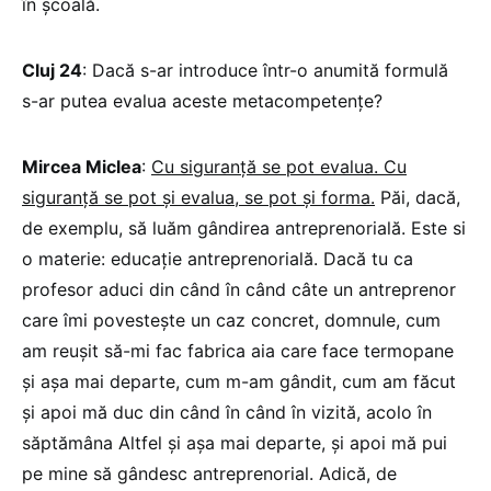
în școală.
Cluj 24
: Dacă s-ar introduce într-o anumită formulă
s-ar putea evalua aceste metacompetențe?
Mircea Miclea
:
Cu siguranță se pot evalua. Cu
siguranță se pot și evalua, se pot și forma.
Păi, dacă,
de exemplu, să luăm gândirea antreprenorială. Este si
o materie: educație antreprenorială. Dacă tu ca
profesor aduci din când în când câte un antreprenor
care îmi povestește un caz concret, domnule, cum
am reușit să-mi fac fabrica aia care face termopane
și așa mai departe, cum m-am gândit, cum am făcut
și apoi mă duc din când în când în vizită, acolo în
săptămâna Altfel și așa mai departe, și apoi mă pui
pe mine să gândesc antreprenorial. Adică, de