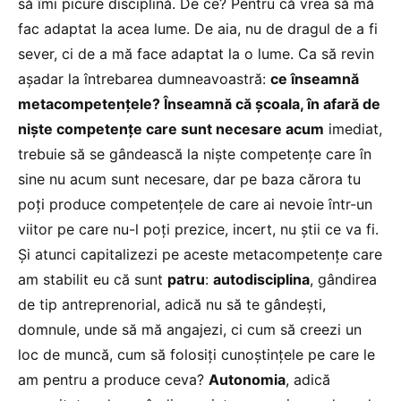
să îmi picure disciplină. De ce? Pentru că vrea să mă
fac adaptat la acea lume. De aia, nu de dragul de a fi
sever, ci de a mă face adaptat la o lume. Ca să revin
așadar la întrebarea dumneavoastră:
ce înseamnă
metacompetențele? Înseamnă că școala, în afară de
niște competențe care sunt necesare acum
imediat,
trebuie să se gândească la niște competențe care în
sine nu acum sunt necesare, dar pe baza cărora tu
poți produce competențele de care ai nevoie într-un
viitor pe care nu-l poți prezice, incert, nu știi ce va fi.
Și atunci capitalizezi pe aceste metacompetențe care
am stabilit eu că sunt
patru
:
autodisciplina
, gândirea
de tip antreprenorial, adică nu să te gândești,
domnule, unde să mă angajezi, ci cum să creezi un
loc de muncă, cum să folosiți cunoștințele pe care le
am pentru a produce ceva?
Autonomia
, adică