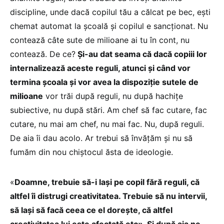
discipline, unde dacă copilul tău a călcat pe bec, ești
chemat automat la școală și copilul e sancționat. Nu
contează câte sute de milioane ai tu în cont, nu
contează. De ce?
Și-au dat seama că dacă copiii lor
internalizează aceste reguli, atunci și când vor
termina școala și vor avea la dispoziție sutele de
milioane
vor trăi după reguli, nu după hachițe
subiective, nu după stări. Am chef să fac cutare, fac
cutare, nu mai am chef, nu mai fac. Nu, după reguli.
De aia îi dau acolo. Ar trebui să învățăm și nu să
fumăm din nou chiștocul ăsta de ideologie.
«
Doamne, trebuie să-i lași pe copil fără reguli, că
altfel îi distrugi creativitatea. Trebuie să nu intervii,
să lași să facă ceea ce el dorește, că altfel
creativitatea lui este afectată etc». Și după aia ne