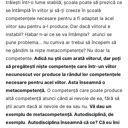
trăiești într-o lume stabilă, școala poate să prezică ce
se întâmplă în viitor și să-ți creeze în școală
competențele necesare pentru a fi adaptat la acel
viitor sau pentru a-l produce. Dar dacă viitorul e
instabil? Habar n-ai ce se va întâmpla? atunci se
pune problema… nu cumva ar trebui să începem să
ne gândim la niște metacompetențe? Nu doar la
competente.
Adică nu știi cum arată viitorul, dar poți
să pregătești niște competențe care într-un viitor
necunoscut vor produce la rândul lor competențele
necesare pentru acel viitor. Asta înseamnă o
metacompetență.
O competență care poate produce
altă competență atunci când ai nevoie de ea, fără să
știi acum dacă ai nevoie de ea sau nu.
Vă dau un
exemplu de metacompetență. Autodisciplină, de
exemplu
.
Autodisciplina înseamnă că ce? Că eu îmi