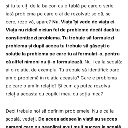
și tu te uiți de la balcon cu o tablă pe care o scrie
iată problema pe care o ai de rezolvat: se dă, se
cere, rezolvă, apare?
Nu. Viața își vede de viața ei.
Viața nu ridică niciun fel de probleme decât dacă tu
conștientizezi problema. Tu trebuie să formulezi
problema și după aceea tu trebuie să găsești o
soluție la problema pe care tu ai formulat-o, pentru
că altfel nimeni nu ți-o formulează
. Nu-i ca la școală:
ai o relație, de exemplu. Tu trebuie să identifici: oare
am o problemă în relația aceasta? Care e problema
pe care o am în relație? Și cum aș putea rezolva
relația aceasta cu copilul meu, cu soția mea?
Deci trebuie noi să definim problemele. Nu e ca la
școală, vedeți.
De aceea adesea în viață au succes
oameni care nu neapărat avut mult succes la școală.