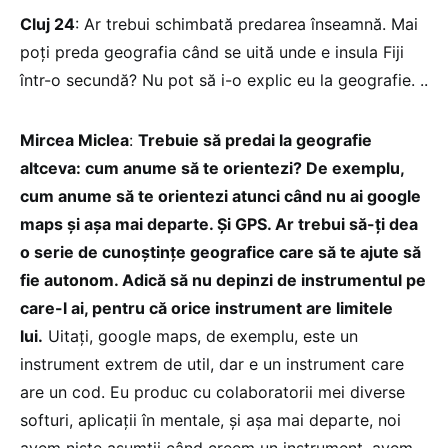
Cluj 24
: Ar trebui schimbată predarea înseamnă. Mai
poți preda geografia când se uită unde e insula Fiji
într-o secundă? Nu pot să i-o explic eu la geografie. ..
Mircea Miclea
:
Trebuie să predai la geografie
altceva: cum anume să te orientezi? De exemplu,
cum anume să te orientezi atunci când nu ai google
maps și așa mai departe. Și GPS. Ar trebui să-ți dea
o serie de cunoștințe geografice care să te ajute să
fie autonom. Adică să nu depinzi de instrumentul pe
care-l ai, pentru că orice instrument are limitele
lui.
Uitați, google maps, de exemplu, este un
instrument extrem de util, dar e un instrument care
are un cod. Eu produc cu colaboratorii mei diverse
softuri, aplicații în mentale, și așa mai departe, noi
avem niște asumții când creem un instrument, avem