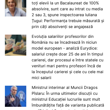
toți elevii la un Bacalaureat de 100%
absolvire, sunt care au intrat cu media
2 sau 3, spune inspectoarea Iuliana
Țugui: Performanța trebuie măsurată și
prin câți absolvenți se angajează
Evoluția salariilor profesorilor din
România nu se încadrează în niciun
model european - analiză Eurydice:
salariul crește doar 25 de ani în timpul
carierei, dar procesul e între statele cu
venituri mari pentru profesori încă de
la începutul carierei și cele cu cele mai
mici salarii
Ministrul interimar al Muncii Dragos
Pîslaru: În urma ultimelor discuții cu
ministrul Educației lucrurile sunt mult
îmbunătățite față de varianta publicată