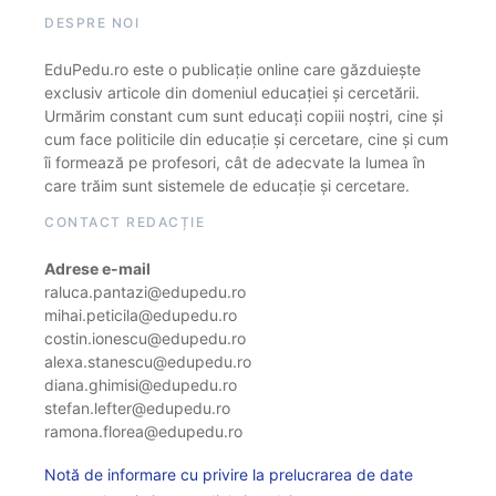
DESPRE NOI
EduPedu.ro este o publicație online care găzduiește
exclusiv articole din domeniul educației și cercetării.
Urmărim constant cum sunt educați copiii noștri, cine și
cum face politicile din educație și cercetare, cine și cum
îi formează pe profesori, cât de adecvate la lumea în
care trăim sunt sistemele de educație și cercetare.
CONTACT REDACȚIE
Adrese e-mail
raluca.pantazi@edupedu.ro
mihai.peticila@edupedu.ro
costin.ionescu@edupedu.ro
alexa.stanescu@edupedu.ro
diana.ghimisi@edupedu.ro
stefan.lefter@edupedu.ro
ramona.florea@edupedu.ro
Notă de informare cu privire la prelucrarea de date