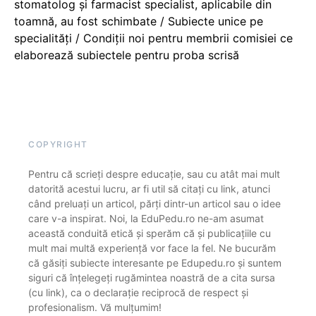
stomatolog și farmacist specialist, aplicabile din
toamnă, au fost schimbate / Subiecte unice pe
specialități / Condiții noi pentru membrii comisiei ce
elaborează subiectele pentru proba scrisă
COPYRIGHT
Pentru că scrieți despre educație, sau cu atât mai mult
datorită acestui lucru, ar fi util să citați cu link, atunci
când preluați un articol, părți dintr-un articol sau o idee
care v-a inspirat. Noi, la EduPedu.ro ne-am asumat
această conduită etică și sperăm că și publicațiile cu
mult mai multă experiență vor face la fel. Ne bucurăm
că găsiți subiecte interesante pe Edupedu.ro și suntem
siguri că înțelegeți rugămintea noastră de a cita sursa
(cu link), ca o declarație reciprocă de respect și
profesionalism. Vă mulțumim!