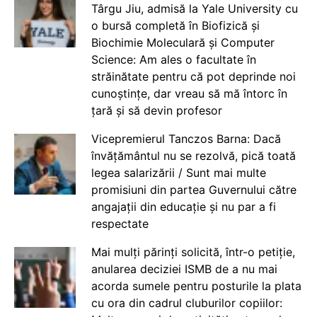
Târgu Jiu, admisă la Yale University cu
o bursă completă în Biofizică și
Biochimie Moleculară și Computer
Science: Am ales o facultate în
străinătate pentru că pot deprinde noi
cunoștințe, dar vreau să mă întorc în
țară și să devin profesor
Vicepremierul Tanczos Barna: Dacă
învățământul nu se rezolvă, pică toată
legea salarizării / Sunt mai multe
promisiuni din partea Guvernului către
angajații din educație și nu par a fi
respectate
Mai mulți părinți solicită, într-o petiție,
anularea deciziei ISMB de a nu mai
acorda sumele pentru posturile la plata
cu ora din cadrul cluburilor copiilor: