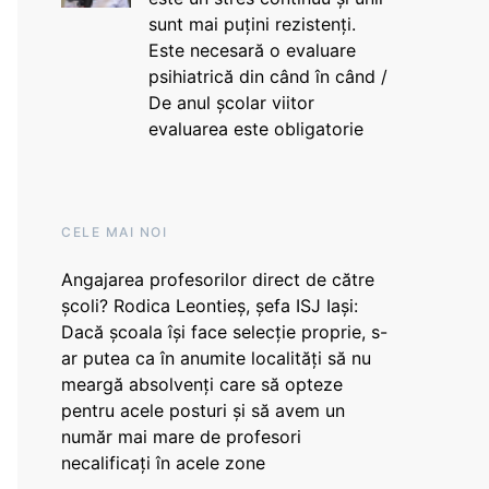
sunt mai puțini rezistenți.
Este necesară o evaluare
psihiatrică din când în când /
De anul școlar viitor
evaluarea este obligatorie
CELE MAI NOI
Angajarea profesorilor direct de către
școli? Rodica Leontieș, șefa ISJ Iași:
Dacă școala își face selecție proprie, s-
ar putea ca în anumite localități să nu
meargă absolvenți care să opteze
pentru acele posturi și să avem un
număr mai mare de profesori
necalificați în acele zone