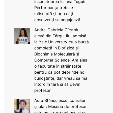
inspectoarea Iuliana Țugui:
Performanța trebuie
măsurată și prin câți
absolvenți se angajează
Andra-Gabriela Cîrstoiu,
elevă din Târgu Jiu, admisă
la Yale University cu o bursă
completă în Biofizică și
Biochimie Moleculară și
Computer Science: Am ales
o facultate în străinătate
pentru că pot deprinde noi
cunoștințe, dar vreau să mă
întorc în țară și să devin
profesor
Aura Stănculescu, consilier
școlar: Meseria de profesor
este un stres continuu și unii