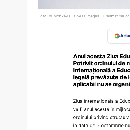
Foto: © Monkey Business Images | Dreamstime.c
Adau
Anul acesta Ziua Edu
Potrivit ordinului de 
Internațională a Educa
legală prevăzute de 
aplicabil nu se organ
Ziua Internațională a Educ
va fi anul acesta în mijlo
ordinului privind structur
în data de 5 octombrie nu