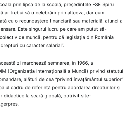
oala prin lipsa de la școală, președintele FSE Spiru
că ar trebui să o celebrăm prin altceva, dar cum
ată cu o recunoaștere financiară sau materială, atunci a
ensare. Este singurul lucru pe care am putut să-l
colectiv de muncă, pentru că legislația din România
drepturi cu caracter salarial”.
eastă zi marchează semnarea, în 1966, a
(Organizaţia Internaţională a Muncii) privind statutul
omandare, alături de cea “privind învăţământul superior”
ipalul cadru de referinţă pentru abordarea drepturilor şi
r didactice la scară globală, potrivit site-
Agerpres.