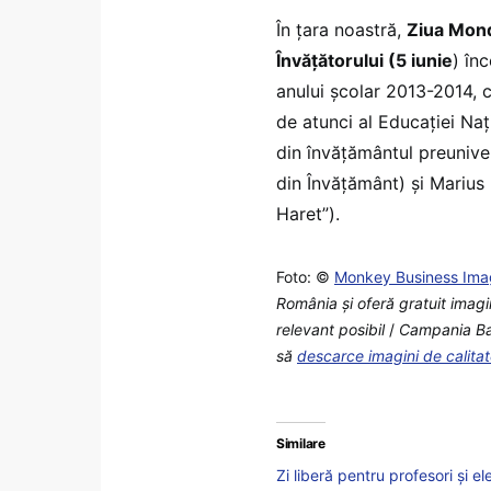
În ţara noastră,
Ziua Mond
Învăţătorului (5 iunie
) în
anului şcolar 2013-2014, c
de atunci al Educaţiei Naţi
din învăţământul preunive
din Învăţământ) şi Marius 
Haret”).
Foto: ©
Monkey Business Ima
România şi oferă gratuit imagi
relevant posibil
/
Campania Back
să
descarce imagini de calita
Similare
Zi liberă pentru profesori și e