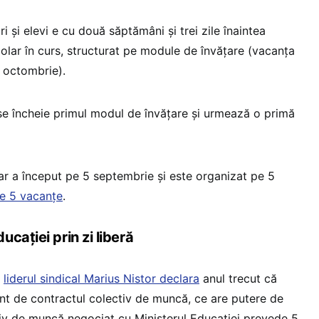
i și elevi e cu două săptămâni și trei zile înaintea
olar în curs, structurat pe module de învățare (vacanța
 octombrie).
se încheie primul modul de învățare și urmează o primă
ar a început pe 5 septembrie și este organizat pe 5
re 5 vacanțe
.
cației prin zi liberă
,
liderul sindical Marius Nistor declara
anul trecut că
ont de contractul colectiv de muncă, ce are putere de
ctiv de muncă negociat cu Ministerul Educației prevede 5