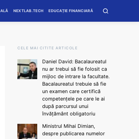
OALĂ
NEXTLAB.TECH
EDUCAȚIE FINANCIARĂ
CELE MAI CITITE ARTICOLE
Daniel David: Bacalaureatul
nu ar trebui să fie folosit ca
mijloc de intrare la facultate.
Bacalaureatul trebuie să fie
un examen care certifică
competențele pe care le ai
după parcursul unui
învățământ obligatoriu
Ministrul Mihai Dimian,
despre publicarea numelor