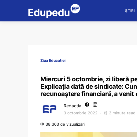
ȘTIRI
Ziua Educatiei
Miercuri 5 octombrie, zi liberă pe
Explicația dată de sindicate: Cu
recunoaștere financiară, a veni
Redacția
3 octombrie 2022
3 minute read
38.363 de vizualizări