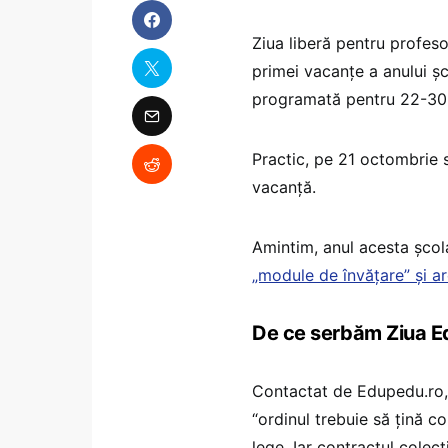
Ziua liberă pentru profesor
primei vacanțe a anului șc
programată pentru 22-30
Practic, pe 21 octombrie 
vacanță.
Amintim, anul acesta școl
„module de învățare” și a
De ce serbăm Ziua Edu
Contactat de Edupedu.ro
“ordinul trebuie să țină c
lege. Iar contractul cole