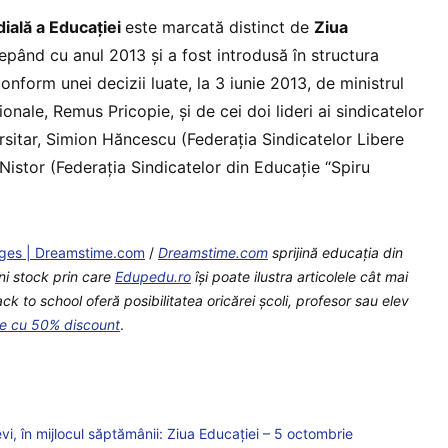
ială a Educaţiei
este marcată distinct de
Ziua
cepând cu anul 2013 şi a fost introdusă în structura
onform unei decizii luate, la 3 iunie 2013, de ministrul
onale, Remus Pricopie, şi de cei doi lideri ai sindicatelor
rsitar, Simion Hăncescu (Federaţia Sindicatelor Libere
Nistor (Federaţia Sindicatelor din Educaţie “Spiru
ges | Dreamstime.com
/
Dreamstime.com
sprijină educaţia din
ni stock prin care
Edupedu.ro
îşi poate ilustra articolele cât mai
 to school oferă posibilitatea oricărei școli, profesor sau elev
te cu 50% discount
.
levi, în mijlocul săptămânii: Ziua Educației – 5 octombrie