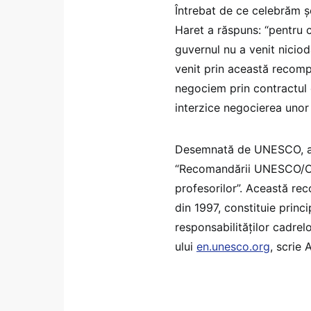
Întrebat de ce celebrăm șc
Haret a răspuns: “pentru 
guvernul nu a venit niciod
venit prin această recomp
negociem prin contractul 
interzice negocierea unor 
Desemnată de UNESCO, ac
“Recomandării UNESCO/OIM 
profesorilor”. Această rec
din 1997, constituie princ
responsabilităţilor cadrelo
ului
en.unesco.org
, scrie 