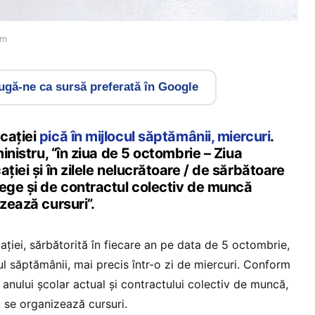
om
gă-ne ca sursă preferată în Google
cației
pică în mijlocul săptămânii, miercuri
.
ministru, “în ziua de 5 octombrie – Ziua
ției și în zilele nelucrătoare / de sărbătoare
lege și de contractul colectiv de muncă
izează cursuri”.
ației, sărbătorită în fiecare an pe data de 5 octombrie,
cul săptămânii, mai precis într-o zi de miercuri. Conform
a anului școlar actual și contractului colectiv de muncă,
 se organizează cursuri.