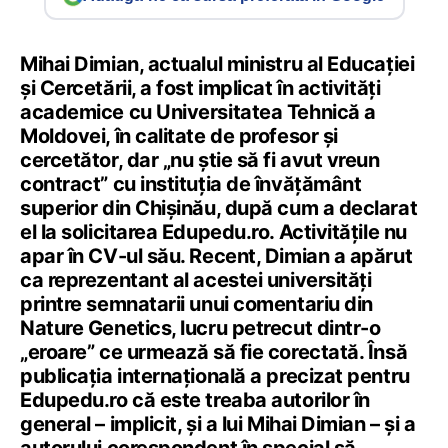
Mihai Dimian, actualul ministru al Educației
și Cercetării, a fost implicat în activități
academice cu Universitatea Tehnică a
Moldovei, în calitate de profesor și
cercetător, dar „nu știe să fi avut vreun
contract” cu instituția de învățământ
superior din Chișinău, după cum a declarat
el la solicitarea Edupedu.ro. Activitățile nu
apar în CV-ul său. Recent, Dimian a apărut
ca reprezentant al acestei universități
printre semnatarii unui comentariu din
Nature Genetics, lucru petrecut dintr-o
„eroare” ce urmează să fie corectată. Însă
publicația internațională a precizat pentru
Edupedu.ro că este treaba autorilor în
general – implicit, și a lui Mihai Dimian – și a
autorului corespondent în special să