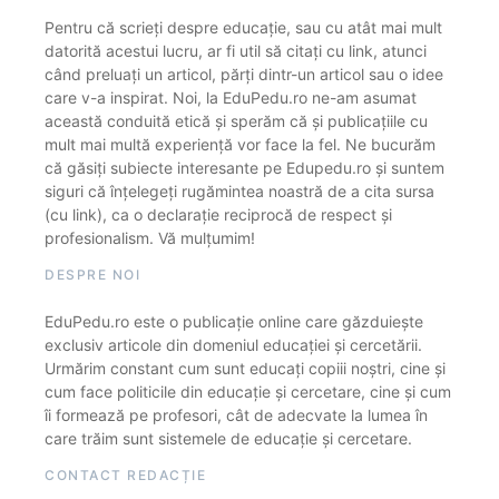
Pentru că scrieți despre educație, sau cu atât mai mult
datorită acestui lucru, ar fi util să citați cu link, atunci
când preluați un articol, părți dintr-un articol sau o idee
care v-a inspirat. Noi, la EduPedu.ro ne-am asumat
această conduită etică și sperăm că și publicațiile cu
mult mai multă experiență vor face la fel. Ne bucurăm
că găsiți subiecte interesante pe Edupedu.ro și suntem
siguri că înțelegeți rugămintea noastră de a cita sursa
(cu link), ca o declarație reciprocă de respect și
profesionalism. Vă mulțumim!
DESPRE NOI
EduPedu.ro este o publicație online care găzduiește
exclusiv articole din domeniul educației și cercetării.
Urmărim constant cum sunt educați copiii noștri, cine și
cum face politicile din educație și cercetare, cine și cum
îi formează pe profesori, cât de adecvate la lumea în
care trăim sunt sistemele de educație și cercetare.
CONTACT REDACȚIE