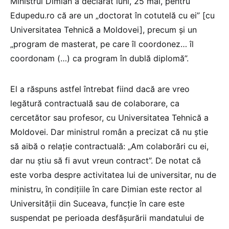
Ministrul Dimian a declarat luni, 25 mai, pentru
Edupedu.ro că are un „doctorat în cotutelă cu ei” [cu
Universitatea Tehnică a Moldovei], precum și un
„program de masterat, pe care îl coordonez… îl
coordonam (…) ca program în dublă diplomă”.
El a răspuns astfel întrebat fiind dacă are vreo
legătură contractuală sau de colaborare, ca
cercetător sau profesor, cu Universitatea Tehnică a
Moldovei. Dar ministrul român a precizat că nu știe
să aibă o relație contractuală: „Am colaborări cu ei,
dar nu știu să fi avut vreun contract”. De notat că
este vorba despre activitatea lui de universitar, nu de
ministru, în condițiile în care Dimian este rector al
Universității din Suceava, funcție în care este
suspendat pe perioada desfășurării mandatului de