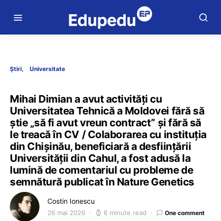
Știri
Universitate
Mihai Dimian a avut activități cu
Universitatea Tehnică a Moldovei fără să
știe „să fi avut vreun contract” și fără să
le treacă în CV / Colaborarea cu instituția
din Chișinău, beneficiară a desființării
Universității din Cahul, a fost adusă la
lumină de comentariul cu probleme de
semnătură publicat în Nature Genetics
Costin Ionescu
26 mai 2026
6 minute read
One comment