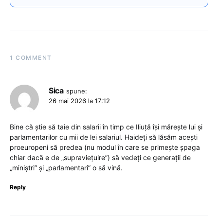
1 COMMENT
Sica
spune:
26 mai 2026 la 17:12
Bine că știe să taie din salarii în timp ce Iliuță își mărește lui și
parlamentarilor cu mii de lei salariul. Haideți să lăsăm acești
proeuropeni să predea (nu modul în care se primește șpaga
chiar dacă e de „supraviețuire”) să vedeți ce generații de
„miniștri” și „parlamentari” o să vină.
Reply