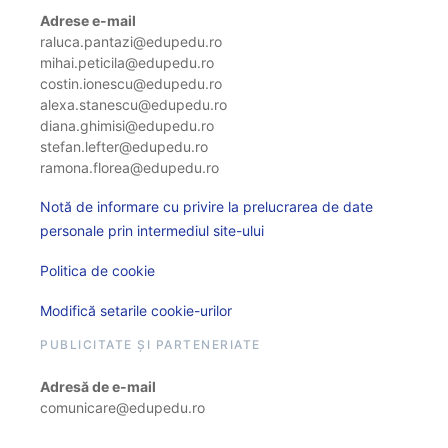
Adrese e-mail
raluca.pantazi@edupedu.ro
mihai.peticila@edupedu.ro
costin.ionescu@edupedu.ro
alexa.stanescu@edupedu.ro
diana.ghimisi@edupedu.ro
stefan.lefter@edupedu.ro
ramona.florea@edupedu.ro
Notă de informare cu privire la prelucrarea de date
personale prin intermediul site-ului
Politica de cookie
Modifică setarile cookie-urilor
PUBLICITATE ȘI PARTENERIATE
Adresă de e-mail
comunicare@edupedu.ro