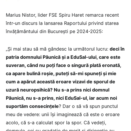
Marius Nistor, lider FSE Spiru Haret remarca recent
într-un discurs la lansarea Raportului privind starea
învățământului din București pe 2024-2025:
„Și mai stau să mă gândesc la următorul lucru:
deci în
patria domnului Păunică și a EduSal-ului, care este
suveran, când nu poți face o singură plată eronată,
ca apare bulină roșie, puteți să-mi spuneți și mie
cum a apărut această eroare vizavi de sporul de
uzură neuropsihică? Nu s-a prins nici domnul
Păunică, nu s-a prins, nici EduSal-ul, iar acum noi
suportăm consecințele
? Dar o să vă spun punctul
meu de vedere: unii își imaginează că este o eroare
acolo, că s-a calculat spor la spor. Că vedeți,
domnule, cei cu gradație de merit și dirigenție au