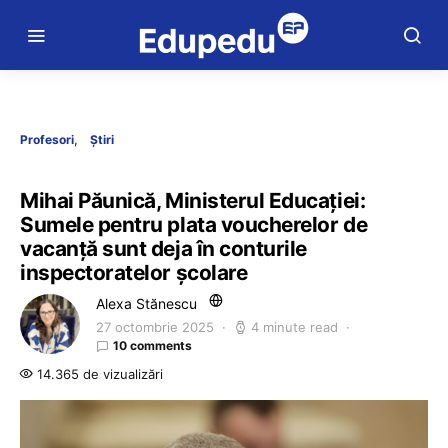
Profesori
Știri
Mihai Păunică, Ministerul Educației:
Sumele pentru plata voucherelor de
vacanță sunt deja în conturile
inspectoratelor școlare
Alexa Stănescu
27 octombrie 2025
4 minute read
10 comments
14.365 de vizualizări