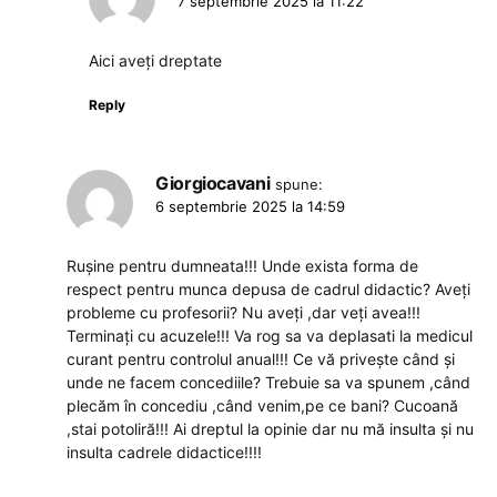
7 septembrie 2025 la 11:22
Aici aveți dreptate
Reply
Giorgiocavani
spune:
6 septembrie 2025 la 14:59
Rușine pentru dumneata!!! Unde exista forma de
respect pentru munca depusa de cadrul didactic? Aveți
probleme cu profesorii? Nu aveți ,dar veți avea!!!
Terminați cu acuzele!!! Va rog sa va deplasati la medicul
curant pentru controlul anual!!! Ce vă privește când și
unde ne facem concediile? Trebuie sa va spunem ,când
plecăm în concediu ,când venim,pe ce bani? Cucoană
,stai potoliră!!! Ai dreptul la opinie dar nu mă insulta și nu
insulta cadrele didactice!!!!