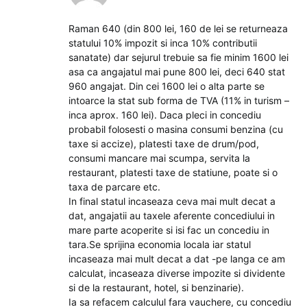
Raman 640 (din 800 lei, 160 de lei se returneaza
statului 10% impozit si inca 10% contributii
sanatate) dar sejurul trebuie sa fie minim 1600 lei
asa ca angajatul mai pune 800 lei, deci 640 stat
960 angajat. Din cei 1600 lei o alta parte se
intoarce la stat sub forma de TVA (11% in turism –
inca aprox. 160 lei). Daca pleci in concediu
probabil folosesti o masina consumi benzina (cu
taxe si accize), platesti taxe de drum/pod,
consumi mancare mai scumpa, servita la
restaurant, platesti taxe de statiune, poate si o
taxa de parcare etc.
In final statul incaseaza ceva mai mult decat a
dat, angajatii au taxele aferente concediului in
mare parte acoperite si isi fac un concediu in
tara.Se sprijina economia locala iar statul
incaseaza mai mult decat a dat -pe langa ce am
calculat, incaseaza diverse impozite si dividente
si de la restaurant, hotel, si benzinarie).
Ia sa refacem calculul fara vauchere, cu concediu