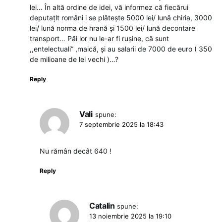
lei… În altă ordine de idei, vă informez că fiecărui
deputațlt români i se plătește 5000 lei/ lună chiria, 3000
lei/ lună norma de hrană și 1500 lei/ lună decontare
transport… Păi lor nu le-ar fi rușine, că sunt
,,entelectuali” ,maică, și au salarii de 7000 de euro ( 350
de milioane de lei vechi )…?
Reply
Vali
spune:
7 septembrie 2025 la 18:43
Nu rămân decât 640 !
Reply
Catalin
spune:
13 noiembrie 2025 la 19:10