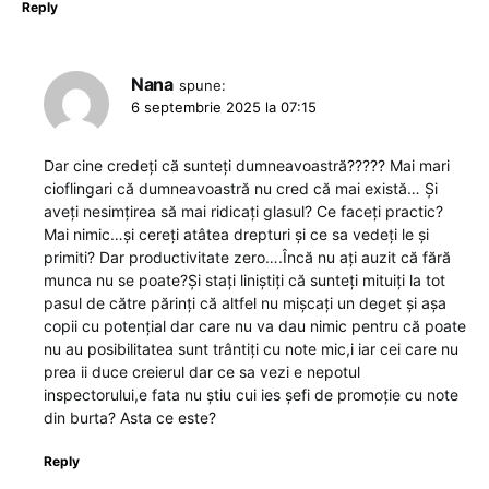
Reply
Nana
spune:
6 septembrie 2025 la 07:15
Dar cine credeți că sunteți dumneavoastră????? Mai mari
cioflingari că dumneavoastră nu cred că mai există… Și
aveți nesimțirea să mai ridicați glasul? Ce faceți practic?
Mai nimic…și cereți atâtea drepturi și ce sa vedeți le și
primiti? Dar productivitate zero….Încă nu ați auzit că fără
munca nu se poate?Și stați liniștiți că sunteți mituiți la tot
pasul de către părinți că altfel nu mișcați un deget și așa
copii cu potențial dar care nu va dau nimic pentru că poate
nu au posibilitatea sunt trântiți cu note mic,i iar cei care nu
prea ii duce creierul dar ce sa vezi e nepotul
inspectorului,e fata nu știu cui ies șefi de promoție cu note
din burta? Asta ce este?
Reply