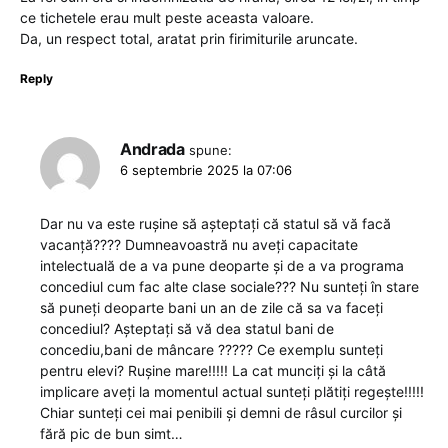
ce tichetele erau mult peste aceasta valoare.
Da, un respect total, aratat prin firimiturile aruncate.
Reply
Andrada
spune:
6 septembrie 2025 la 07:06
Dar nu va este rușine să așteptați că statul să vă facă
vacanță???? Dumneavoastră nu aveți capacitate
intelectuală de a va pune deoparte și de a va programa
concediul cum fac alte clase sociale??? Nu sunteți în stare
să puneți deoparte bani un an de zile că sa va faceți
concediul? Așteptați să vă dea statul bani de
concediu,bani de mâncare ????? Ce exemplu sunteți
pentru elevi? Rușine mare!!!!! La cat munciți și la câtă
implicare aveți la momentul actual sunteți plătiți regește!!!!!
Chiar sunteți cei mai penibili și demni de râsul curcilor și
fără pic de bun simt…