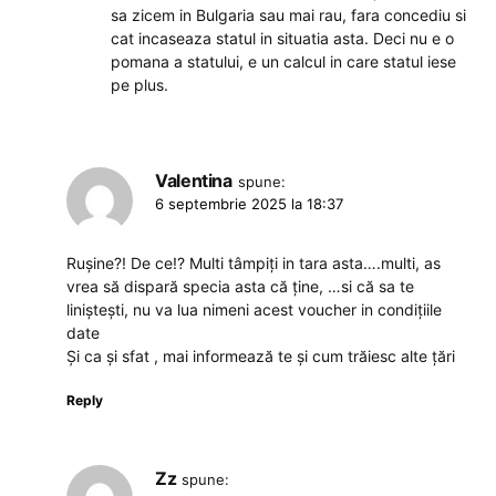
sa zicem in Bulgaria sau mai rau, fara concediu si
cat incaseaza statul in situatia asta. Deci nu e o
pomana a statului, e un calcul in care statul iese
pe plus.
Valentina
spune:
6 septembrie 2025 la 18:37
Rușine?! De ce!? Multi tâmpiți in tara asta….multi, as
vrea să dispară specia asta că ține, …si că sa te
liniștești, nu va lua nimeni acest voucher in condițiile
date
Și ca și sfat , mai informează te și cum trăiesc alte țări
Reply
Zz
spune: