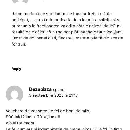
de ce nu după ce s-ar lămuri ce taxe ar trebui plătite
anticipat, s-ar extinde perioada de a le putea solicita și s-
ar renunța la fracționarea valorii a câte cincizeci de lei? nu
rezultă de nicăieri că nu se pot plăti pachete turistice „jumi-
juma” de doi beneficiari, fiecare jumătate plătită din aceste
fonduri.
Reply
Dezapizza
spune:
5 septembrie 2025 la 21:17
Vouchere de vacanta: un fel de bani de mila.
800 lei/12 luni < 70 lei/luna!!!
Wow! Ce cadou!
La fel cum era si indemnizatia de hrana, circa 12 lei/zi, in timp