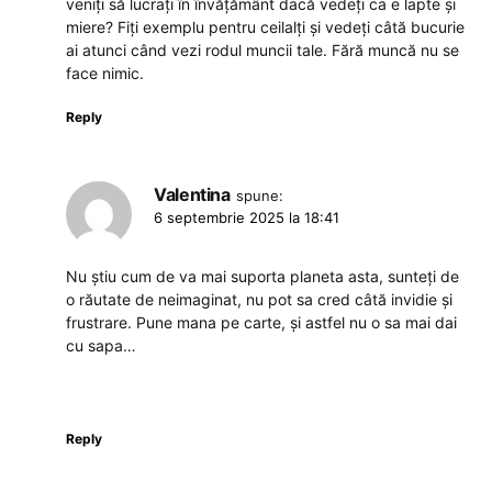
veniți să lucrați în învățământ dacă vedeți ca e lapte și
miere? Fiți exemplu pentru ceilalți și vedeți câtă bucurie
ai atunci când vezi rodul muncii tale. Fără muncă nu se
face nimic.
Reply
Valentina
spune:
6 septembrie 2025 la 18:41
Nu știu cum de va mai suporta planeta asta, sunteți de
o răutate de neimaginat, nu pot sa cred câtă invidie și
frustrare. Pune mana pe carte, și astfel nu o sa mai dai
cu sapa…
Reply