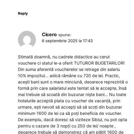
Reply
Cicero
spune:
6 septembrie 2025 la 17:43
Stimată doamnă, nu cadrele didactice au cerut
vouchere ci statul le-a oferit TUTUROR BUGETARILOR!
Din suma aferentă voucherelor se retrage din salariu
10% impozitul… adică rămâne cu 720 de lei. Practic,
acești bani sunt o mare minciună, deoarece reprezintă o
formă prin care salariatul este tentat să le accepte, însă
mai trebuie să scoată din buzunar niște bani… Nu toate
hotelurile acceptă plata cu voucher de vacanță, prin
urmare, ești nevoit să accepți să să scoți din buzunar
minimum 1600 de lei ca să poți beneficia de voucher.
De exemplu, dacă doresc să viziteze Sibiul, nu pot opta
pentru o cazare de 3 nopți cu 250 de lei/ noapte ,
deoarece trebuie să demonstrez că am plătit 1600 de