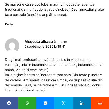
Se mai scrie că se pot folosi maximum opt sute, eventual
fracționat dar nu fracționat sub cincizeci. Deci impozitul şi alte
taxe centrale (care?) s-ar plăti separat.
Reply
Mușcata albastră
spune:
5 septembrie 2025 la 19:41
Dragii mei, profesorii adevărați nu stau în vaucerele de
vacanță și nici în indemnizația de hrană (auzi, indemnizație de
hrană, 2 sute și ceva de lei)
Îmi e rușine încotro se îndreaptă țara asta. Din toate punctele
de vedere. Am sperat, ca un om simplu, că după revoluția din
decembrie 1989, să ne redresăm. Un lucru se vede cu ochiul
liber…și voi chiar îl vedeți…
Reply