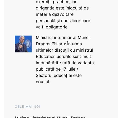
exerciții practice, iar
dirigenția este înlocuită de
materia dezvoltare
personală și consiliere care
va fi obligatorie
Ministrul interimar al Muncii
Dragos Pîslaru: În urma
ultimelor discuții cu ministrul
Educației lucrurile sunt mult
îmbunătățite față de varianta
publicată pe 17 iulie /
Sectorul educației este
crucial
CELE MAI NOI