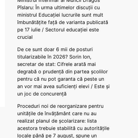
Ministrul interimar al Muncii Dragos
Pîslaru: În urma ultimelor discuții cu
ministrul Educației lucrurile sunt mult
îmbunătățite față de varianta publicată
pe 17 iulie / Sectorul educației este
crucial
De ce sunt doar 6 mii de posturi
titularizabile în 2026? Sorin Ion,
secretar de stat: Cifrele arată mai
degrabă o prudență din partea școlilor
pentru că nu pot garanta că peste un
an vor mai avea suficienți elevi / Este și
un joc de concurență
Proceduri noi de reorganizare pentru
unitățile de învățământ care nu au
realizat planul de școlarizare: lista
acestora trebuie stabilită cu autoritățile
locale până pe 7 august, spune un