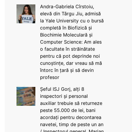
Andra-Gabriela Cîrstoiu,
elevă din Târgu Jiu, admisă
la Yale University cu o bursă
completă în Biofizică și
Biochimie Moleculară și
Computer Science: Am ales
o facultate în străinătate
pentru că pot deprinde noi
cunoștințe, dar vreau să mă
întorc în țară și să devin
profesor
Șeful ISJ Gorj, alți 8
inspectori și personal
auxiliar trebuie să returneze
peste 55.000 de lei, bani
acordați pentru decontarea
navetei, timp de peste un an
/ Inspectorul general, Marian