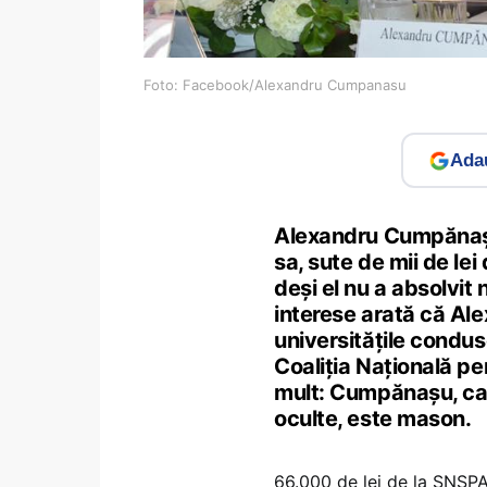
Foto: Facebook/Alexandru Cumpanasu
Adau
Alexandru Cumpănașu 
sa, sute de mii de lei
deși el nu a absolvit 
interese arată că Al
universitățile conduse
Coaliţia Naţională p
mult: Cumpănașu, car
oculte, este mason.
66.000 de lei de la SNSPA