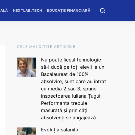
OALĂ
NEXTLAB.TECH
EDUCAȚIE FINANCIARĂ
CELE MAI CITITE ARTICOLE
Nu poate liceul tehnologic
să-i ducă pe toți elevii la un
Bacalaureat de 100%
absolvire, sunt care au intrat
cu media 2 sau 3, spune
inspectoarea Iuliana Țugui:
Performanța trebuie
măsurată și prin câți
absolvenți se angajează
Evoluția salariilor