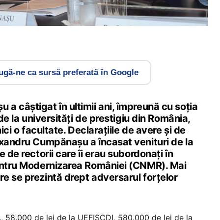
gă-ne ca sursă preferată în Google
a câștigat în ultimii ani, împreună cu soția
 de la universități de prestigiu din România,
nici o facultate. Declarațiile de avere și de
exandru Cumpănașu a încasat venituri de la
 de rectorii care îi erau subordonați în
entru Modernizarea României (CNMR). Mai
e se prezintă drept adversarul forțelor
, 58.000 de lei de la UEFISCDI, 580.000 de lei de la