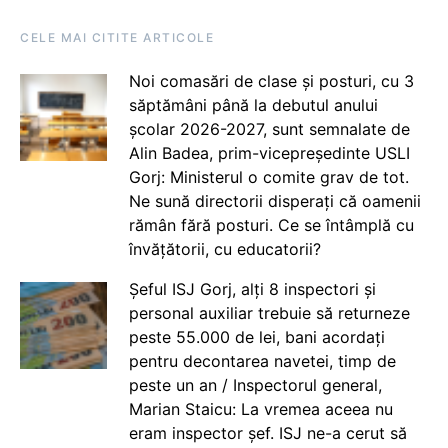
CELE MAI CITITE ARTICOLE
Noi comasări de clase și posturi, cu 3
săptămâni până la debutul anului
școlar 2026-2027, sunt semnalate de
Alin Badea, prim-vicepreședinte USLI
Gorj: Ministerul o comite grav de tot.
Ne sună directorii disperați că oamenii
rămân fără posturi. Ce se întâmplă cu
învățătorii, cu educatorii?
Șeful ISJ Gorj, alți 8 inspectori și
personal auxiliar trebuie să returneze
peste 55.000 de lei, bani acordați
pentru decontarea navetei, timp de
peste un an / Inspectorul general,
Marian Staicu: La vremea aceea nu
eram inspector șef. ISJ ne-a cerut să