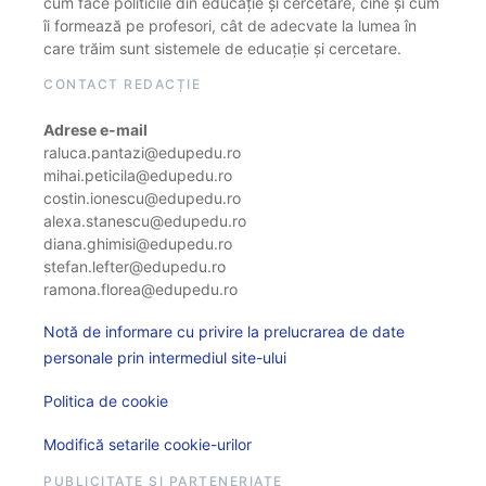
cum face politicile din educație și cercetare, cine și cum
îi formează pe profesori, cât de adecvate la lumea în
care trăim sunt sistemele de educație și cercetare.
CONTACT REDACȚIE
Adrese e-mail
raluca.pantazi@edupedu.ro
mihai.peticila@edupedu.ro
costin.ionescu@edupedu.ro
alexa.stanescu@edupedu.ro
diana.ghimisi@edupedu.ro
stefan.lefter@edupedu.ro
ramona.florea@edupedu.ro
Notă de informare cu privire la prelucrarea de date
personale prin intermediul site-ului
Politica de cookie
Modifică setarile cookie-urilor
PUBLICITATE ȘI PARTENERIATE