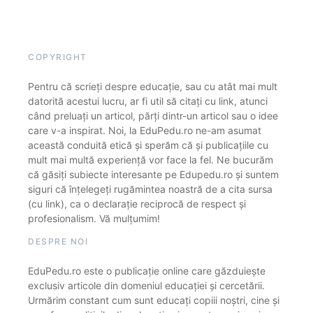
COPYRIGHT
Pentru că scrieți despre educație, sau cu atât mai mult
datorită acestui lucru, ar fi util să citați cu link, atunci
când preluați un articol, părți dintr-un articol sau o idee
care v-a inspirat. Noi, la EduPedu.ro ne-am asumat
această conduită etică și sperăm că și publicațiile cu
mult mai multă experiență vor face la fel. Ne bucurăm
că găsiți subiecte interesante pe Edupedu.ro și suntem
siguri că înțelegeți rugămintea noastră de a cita sursa
(cu link), ca o declarație reciprocă de respect și
profesionalism. Vă mulțumim!
DESPRE NOI
EduPedu.ro este o publicație online care găzduiește
exclusiv articole din domeniul educației și cercetării.
Urmărim constant cum sunt educați copiii noștri, cine și