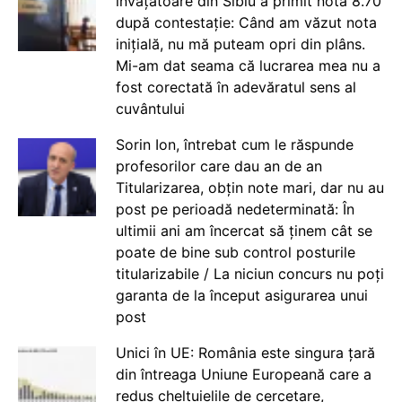
învățătoare din Sibiu a primit nota 8.70
după contestație: Când am văzut nota
inițială, nu mă puteam opri din plâns.
Mi-am dat seama că lucrarea mea nu a
fost corectată în adevăratul sens al
cuvântului
Sorin Ion, întrebat cum le răspunde
profesorilor care dau an de an
Titularizarea, obțin note mari, dar nu au
post pe perioadă nedeterminată: În
ultimii ani am încercat să ținem cât se
poate de bine sub control posturile
titularizabile / La niciun concurs nu poți
garanta de la început asigurarea unui
post
Unici în UE: România este singura țară
din întreaga Uniune Europeană care a
redus cheltuielile de cercetare,