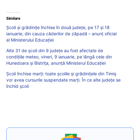
Similare
Școli și grădinițe închise în două județe, pe 17 și 18
ianuarie, din cauza căderilor de zăpadă – anunț oficial
al Ministerului Educației
Alte 31 de școli din 9 județe au fost afectate de
condițiile meteo, vineri, 9 ianuarie, pe lângă cele din
Hunedoara și Bistrița, anunță Ministerul Educației
Școli închise marți: toate școlile și grădinițele din Timiș
vor avea cursurile suspendate marți. În ce alte județe se
închid școli