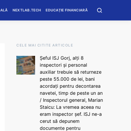
OALĂ
NEXTLAB.TECH
EDUCAȚIE FINANCIARĂ
CELE MAI CITITE ARTICOLE
Șeful ISJ Gorj, alți 8
inspectori și personal
auxiliar trebuie să returneze
peste 55.000 de lei, bani
acordați pentru decontarea
navetei, timp de peste un an
/ Inspectorul general, Marian
Staicu: La vremea aceea nu
eram inspector șef. ISJ ne-a
cerut să depunem
documente pentru