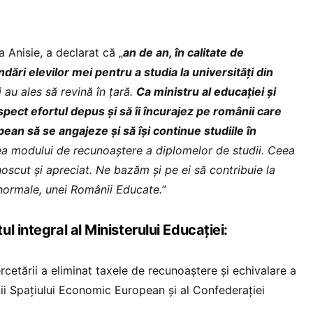
a Anisie, a declarat că „
an de an, în calitate de
ări elevilor mei pentru a studia la universități din
ei au ales să revină în țară.
Ca ministru al educației și
spect efortul depus și să îi încurajez pe românii care
pean să se angajeze și să își continue studiile în
area modului de recunoaștere a diplomelor de studii. Ceea
oscut și apreciat. Ne bazăm și pe ei să contribuie la
normale, unei Românii Educate.
”
l integral al Ministerului Educației:
ercetării a eliminat taxele de recunoaștere și echivalare a
ii Spațiului Economic European și al Confederației