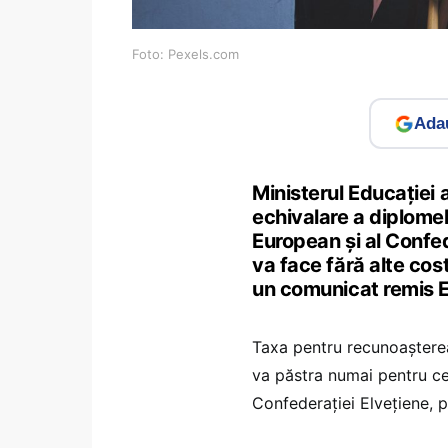
Foto: Pexels.com
Adau
Ministerul Educației 
echivalare a diplomel
European și al Confed
va face fără alte cos
un comunicat remis 
Taxa pentru recunoașterea/
va păstra numai pentru ce
Confederației Elvețiene, p