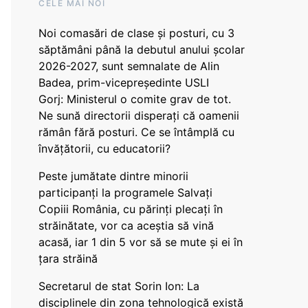
CELE MAI NOI
Noi comasări de clase și posturi, cu 3
săptămâni până la debutul anului școlar
2026-2027, sunt semnalate de Alin
Badea, prim-vicepreședinte USLI
Gorj: Ministerul o comite grav de tot.
Ne sună directorii disperați că oamenii
rămân fără posturi. Ce se întâmplă cu
învățătorii, cu educatorii?
Peste jumătate dintre minorii
participanți la programele Salvați
Copiii România, cu părinți plecați în
străinătate, vor ca aceștia să vină
acasă, iar 1 din 5 vor să se mute și ei în
țara străină
Secretarul de stat Sorin Ion: La
disciplinele din zona tehnologică există