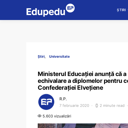
ȘTIRI
Știri
Universitate
Ministerul Educației anunță că a
echivalare a diplomelor pentru c
Confederației Elvețiene
R.P.
7 februarie 2020
2 minute read
5.603 vizualizări