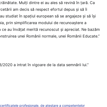
trăinătate. Mulți dintre ei au ales să revină în țară. Ca
rcetării am decis să respect efortul depus și să îi
au studiat în spațiul european să se angajeze și să își
nia, prin simplificarea modului de recunoaștere a
a ce au învățat merită recunoscut și apreciat. Ne bazăm
construirea unei Românii normale, unei Românii Educate.”
20 a intrat în vigoare de la data semnării lui.”
certificatele profesionale, de atestare a competențelor