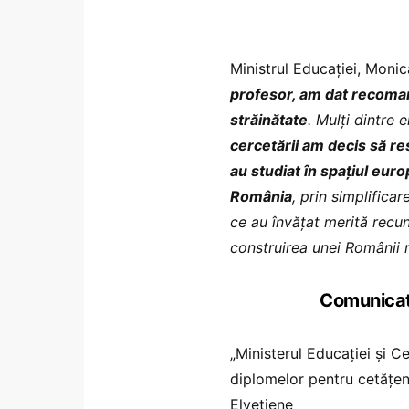
Ministrul Educației, Monic
profesor, am dat recomand
străinătate
. Mulți dintre 
cercetării am decis să re
au studiat în spațiul euro
România
, prin simplific
ce au învățat merită recun
construirea unei Românii 
Comunicatu
„Ministerul Educației și C
diplomelor pentru cetățen
Elvețiene