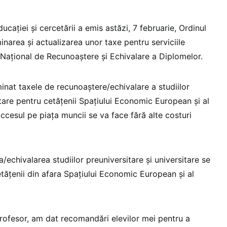
ucației și cercetării a emis astăzi, 7 februarie, Ordinul
inarea și actualizarea unor taxe pentru serviciile
 Național de Recunoaștere și Echivalare a Diplomelor.
minat taxele de recunoaștere/echivalare a studiilor
itare pentru cetățenii Spațiului Economic European și al
ccesul pe piața muncii se va face fără alte costuri
echivalarea studiilor preuniversitare și universitare se
tățenii din afara Spațiului Economic European și al
profesor, am dat recomandări elevilor mei pentru a