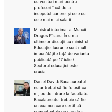
cu venituri mari pentru
profesori încă de la
începutul carierei și cele cu
cele mai mici salarii
Ministrul interimar al Muncii
Dragos Pîslaru: În urma
ultimelor discuții cu ministrul
Educației lucrurile sunt mult
îmbunătățite față de varianta
publicată pe 17 iulie /
Sectorul educației este
crucial
Daniel David: Bacalaureatul
nu ar trebui să fie folosit ca
mijloc de intrare la facultate.
Bacalaureatul trebuie să fie
un examen care certifică
competențele pe care le ai