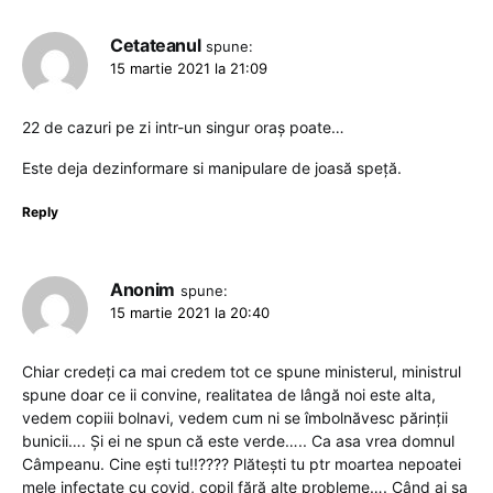
Cetateanul
spune:
15 martie 2021 la 21:09
22 de cazuri pe zi intr-un singur oraș poate…
Este deja dezinformare si manipulare de joasă speță.
Reply
Anonim
spune:
15 martie 2021 la 20:40
Chiar credeți ca mai credem tot ce spune ministerul, ministrul
spune doar ce ii convine, realitatea de lângă noi este alta,
vedem copiii bolnavi, vedem cum ni se îmbolnăvesc părinții
bunicii…. Și ei ne spun că este verde….. Ca asa vrea domnul
Câmpeanu. Cine ești tu!!???? Plătești tu ptr moartea nepoatei
mele infectate cu covid, copil fără alte probleme…. Când ai sa