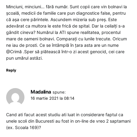
Minciuni, minciuni… fără număr. Sunt copii care vin bolnavi la
școală, medicii de familie care pun diagnostice false, pentru
că așa cere părintele. Ascundem mizeria sub preș. Este
adevărat ca multora le este frică de spital. Dar la ceilalți s-a
gândit cineva? Numărul la ATI spune realitatea, procentul
mare de oameni bolnavi. Comparați cu lunile trecute. Oricum
ne iau de prosti. Ce se întâmplă în țara asta are un nume
@Crimă .Sper să plătească într-o zi acest genocid, cei care
pun umărul astăzi.
Reply
Madalina
spune:
16 martie 2021 la 08:14
Cand ati facut acest studiu ati luat in considerare faptul ca
unele scoli din Bucuresti au fost in on-line de vreo 2 saptamani
(ex. Scoala 169)?