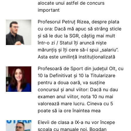
alocate unui astfel de concurs
important
Profesorul Petruț Rizea, despre plata
cu ora: Dacă mă apuc să strâng sticle
și să le duc la SGR, câștig mai mult
într-o zi / Statul îți aruncă niște
mărunțiș și îți cere să-i spui „salariu”.
Asta este umilință instituționalizată
Profesoară de Sport din județul Olt, cu
10 la Definitivat și 10 la Titularizare
pentru a doua oară, va susține
concursul și anul viitor: Dacă nu dau
examen anul viitor, nota 10 nu mai
valorează mare lucru. Cineva cu 5
poate să ia ore înaintea mea
Elevii de clasa a IX-a nu vor începe
școala cu manuale noi. Bogdan