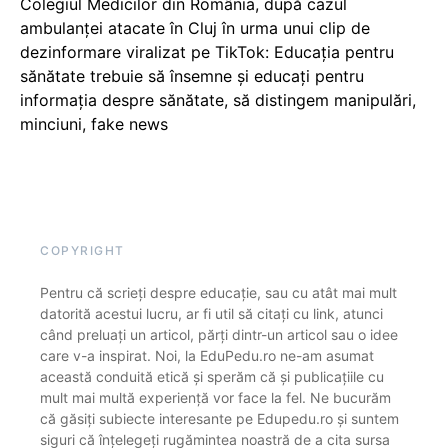
Colegiul Medicilor din România, după cazul
ambulanței atacate în Cluj în urma unui clip de
dezinformare viralizat pe TikTok: Educația pentru
sănătate trebuie să însemne și educați pentru
informația despre sănătate, să distingem manipulări,
minciuni, fake news
COPYRIGHT
Pentru că scrieți despre educație, sau cu atât mai mult
datorită acestui lucru, ar fi util să citați cu link, atunci
când preluați un articol, părți dintr-un articol sau o idee
care v-a inspirat. Noi, la EduPedu.ro ne-am asumat
această conduită etică și sperăm că și publicațiile cu
mult mai multă experiență vor face la fel. Ne bucurăm
că găsiți subiecte interesante pe Edupedu.ro și suntem
siguri că înțelegeți rugămintea noastră de a cita sursa