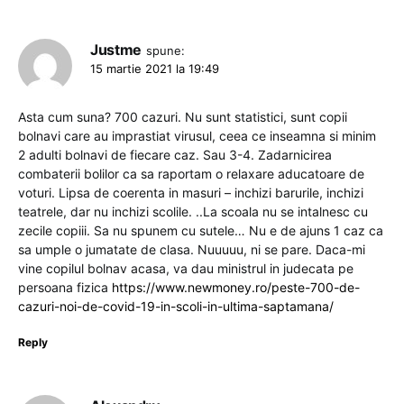
Justme
spune:
15 martie 2021 la 19:49
Asta cum suna? 700 cazuri. Nu sunt statistici, sunt copii
bolnavi care au imprastiat virusul, ceea ce inseamna si minim
2 adulti bolnavi de fiecare caz. Sau 3-4. Zadarnicirea
combaterii bolilor ca sa raportam o relaxare aducatoare de
voturi. Lipsa de coerenta in masuri – inchizi barurile, inchizi
teatrele, dar nu inchizi scolile. ..La scoala nu se intalnesc cu
zecile copiii. Sa nu spunem cu sutele… Nu e de ajuns 1 caz ca
sa umple o jumatate de clasa. Nuuuuu, ni se pare. Daca-mi
vine copilul bolnav acasa, va dau ministrul in judecata pe
persoana fizica
https://www.newmoney.ro/peste-700-de-
cazuri-noi-de-covid-19-in-scoli-in-ultima-saptamana/
Reply