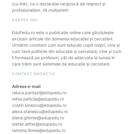
(cu link), ca o declarație reciprocă de respect și
profesionalism. Vă mulțumim!
DESPRE NOI
EduPedu.ro este o publicație online care găzduiește
exclusiv articole din domeniul educației și cercetării.
Urmărim constant cum sunt educați copiii noștri, cine și
cum face politicile din educație și cercetare, cine și cum
îi formează pe profesori, cât de adecvate la lumea în
care trăim sunt sistemele de educație și cercetare.
CONTACT REDACȚIE
Adrese e-mail
raluca.pantazi@edupedu.ro
mihai.peticila@edupedu.ro
costin.ionescu@edupedu.ro
alexa.stanescu@edupedu.ro
diana.ghimisi@edupedu.ro
stefan.lefter@edupedu.ro
ramona.florea@edupedu.ro