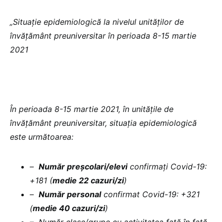
„Situație epidemiologică la nivelul unităților de
învățământ preuniversitar în perioada 8-15 martie
2021
În perioada 8-15 martie 2021, în unitățile de
învățământ preuniversitar, situația epidemiologică
este următoarea:
–
Număr preșcolari/elevi
confirmați Covid-19:
+181 (
medie 22 cazuri/zi
)
–
Număr personal
confirmat Covid-19: +321
(
medie 40 cazuri/zi
)
– Număr clase/grupe cu activitatea față în față