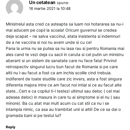
Un cetatean
spune:
16 martie 2021 la 10:48
Ministrelul asta cred ca asteapta sa luam noi hotararea sa nu-i
mai aducem pe copii la scoala! Oricum guvernul se credea
deja scapat – ne salva vaccinul, atata insistenta si indemnuri
de a ne vaccina si noi nu avem unde si cu ce!
Pana la urma nu se putea sa nu iasa rau si pentru Romania mai
ales cand te vezi deja cu sacii in caruta si cel putin un ministru
aberant si un sistem de sanatate care nu face fata! Privind
retrospectiv singurul lucru bun facut de Romania si pe care
altii nu l-au facut a fost ca am inchis scolile cind trebuia.
Indiferent de toate studiile care zic invers, asta a fost singura
diferenta majora intre ce am facut noi intial si ce au facut alte
state…Cert e ca copilul ti-l testezi ultimul sau deloc ( cel mai
adesea deloc) in masura in care tu ai simptome si el nu ( sau
minore). Ba cu atat mai mult acum cu cat stii ca nu i se
intampla nimic, ca asa au trambitat unii si altii! De ce sa dai o
gramada bani si pe testul lui?
Reply