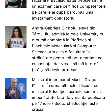
facultate. Bacalaureatul trebuie să fie
un examen care certifică competențele
pe care le ai după parcursul unui
învățământ obligatoriu
Andra-Gabriela Cîrstoiu, elevă din
Târgu Jiu, admisă la Yale University cu
o bursă completă în Biofizică și
Biochimie Moleculară și Computer
Science: Am ales o facultate în
străinătate pentru că pot deprinde noi
cunoștințe, dar vreau să mă întorc în
țară și să devin profesor
Ministrul interimar al Muncii Dragos
Pîslaru: În urma ultimelor discuții cu
ministrul Educației lucrurile sunt mult
îmbunătățite față de varianta publicată
pe 17 iulie / Sectorul educației este
crucial