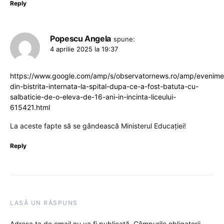
Reply
Popescu Angela
spune:
4 aprilie 2025 la 19:37
https://www.google.com/amp/s/observatornews.ro/amp/evenime
din-bistrita-internata-la-spital-dupa-ce-a-fost-batuta-cu-
salbaticie-de-o-eleva-de-16-ani-in-incinta-liceului-
615421.html
La aceste fapte să se gândească Ministerul Educației!
Reply
LASĂ UN RĂSPUNS
Adresa ta de email nu va fi publicată.
Câmpurile obligatorii