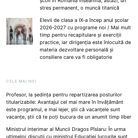
școli în România înseamnă, astăzi, un
stres permanent, o muncă titanică
Elevii de clasa a IX-a încep anul școlar
2026-2027 cu programe noi / Mai mult
timp pentru recapitulare și exerciții
practice, iar dirigenția este înlocuită de
materia dezvoltare personală și
consiliere care va fi obligatorie
CELE MAI NOI
Profesor, la ședința pentru repartizarea posturilor
titularizabile: Avantajul cel mai mare în învățământ
este programul, e mai lejer, știi că vacanțele sunt
vacanţe, știi că te poți bucura de un anumit timp liber
Ministrul interimar al Muncii Dragos Pîslaru: În urma
ultimelor discuții cu ministrul Educației lucrurile sunt