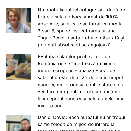
Nu poate liceul tehnologic să-i ducă pe
toți elevii la un Bacalaureat de 100%
absolvire, sunt care au intrat cu media
2 sau 3, spune inspectoarea Iuliana
Țugui: Performanța trebuie măsurată și
prin câți absolvenți se angajează
Evoluția salariilor profesorilor din
România nu se încadrează în niciun
model european - analiză Eurydice:
salariul crește doar 25 de ani în timpul
carierei, dar procesul e între statele cu
venituri mari pentru profesori încă de
la începutul carierei și cele cu cele mai
mici salarii
Daniel David: Bacalaureatul nu ar trebui
să fie folosit ca mijloc de intrare la