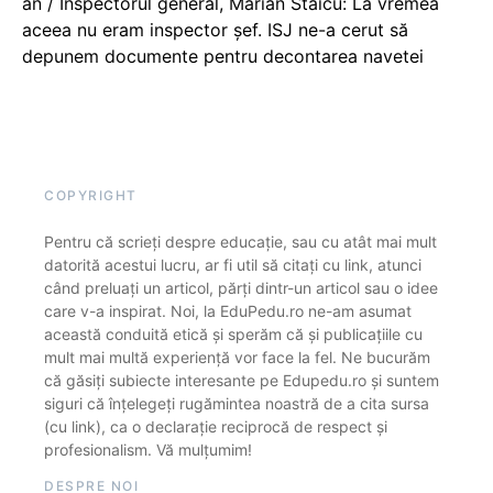
an / Inspectorul general, Marian Staicu: La vremea
aceea nu eram inspector șef. ISJ ne-a cerut să
depunem documente pentru decontarea navetei
COPYRIGHT
Pentru că scrieți despre educație, sau cu atât mai mult
datorită acestui lucru, ar fi util să citați cu link, atunci
când preluați un articol, părți dintr-un articol sau o idee
care v-a inspirat. Noi, la EduPedu.ro ne-am asumat
această conduită etică și sperăm că și publicațiile cu
mult mai multă experiență vor face la fel. Ne bucurăm
că găsiți subiecte interesante pe Edupedu.ro și suntem
siguri că înțelegeți rugămintea noastră de a cita sursa
(cu link), ca o declarație reciprocă de respect și
profesionalism. Vă mulțumim!
DESPRE NOI