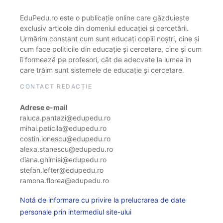
EduPedu.ro este o publicație online care găzduiește
exclusiv articole din domeniul educației și cercetării.
Urmărim constant cum sunt educați copiii noștri, cine și
cum face politicile din educație și cercetare, cine și cum
îi formează pe profesori, cât de adecvate la lumea în
care trăim sunt sistemele de educație și cercetare.
CONTACT REDACȚIE
Adrese e-mail
raluca.pantazi@edupedu.ro
mihai.peticila@edupedu.ro
costin.ionescu@edupedu.ro
alexa.stanescu@edupedu.ro
diana.ghimisi@edupedu.ro
stefan.lefter@edupedu.ro
ramona.florea@edupedu.ro
Notă de informare cu privire la prelucrarea de date
personale prin intermediul site-ului