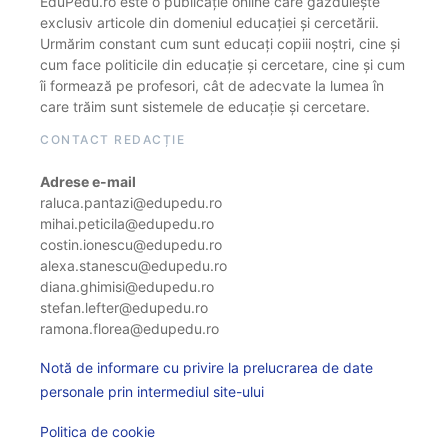
EduPedu.ro este o publicație online care găzduiește
exclusiv articole din domeniul educației și cercetării.
Urmărim constant cum sunt educați copiii noștri, cine și
cum face politicile din educație și cercetare, cine și cum
îi formează pe profesori, cât de adecvate la lumea în
care trăim sunt sistemele de educație și cercetare.
CONTACT REDACȚIE
Adrese e-mail
raluca.pantazi@edupedu.ro
mihai.peticila@edupedu.ro
costin.ionescu@edupedu.ro
alexa.stanescu@edupedu.ro
diana.ghimisi@edupedu.ro
stefan.lefter@edupedu.ro
ramona.florea@edupedu.ro
Notă de informare cu privire la prelucrarea de date
personale prin intermediul site-ului
Politica de cookie