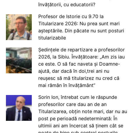
învățătorii, cu educatorii?
Profesor de Istorie cu 9.70 la
Titularizare 2026: Nu prea sunt mari
așteptările. Din păcate nu sunt posturi
titularizabile
Ședințele de repartizare a profesorilor
2026, la Sibiu. Învățătoare: „Am zis iau
ce este. O să fac naveta și Doamne-
ajută, dar dacă în doi,trei ani nu
reușesc să mă titularizez nu cred că
mai rămân în învățământ”
Sorin Ion, întrebat cum le răspunde
profesorilor care dau an de an
Titularizarea, obțin note mari, dar nu au
post pe perioadă nedeterminată: În
ultimii ani am încercat să ținem cât se
poate de bine sub control posturile