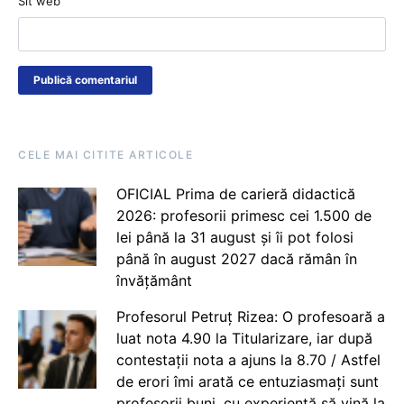
Sit web
CELE MAI CITITE ARTICOLE
OFICIAL Prima de carieră didactică
2026: profesorii primesc cei 1.500 de
lei până la 31 august și îi pot folosi
până în august 2027 dacă rămân în
învățământ
Profesorul Petruț Rizea: O profesoară a
luat nota 4.90 la Titularizare, iar după
contestații nota a ajuns la 8.70 / Astfel
de erori îmi arată ce entuziasmați sunt
profesorii buni, cu experiență să vină la