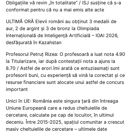
Obligațiile vă revin „în totalitate” / ISJ susține că s-a
conformat pentru că nu a mai emis alte acte
ULTIMĂ ORĂ Elevii români au obținut 3 medalii de
aur, 2 de argint și 3 de bronz la Olimpiada
Internațională de Inteligență Artificială – IOAI 2026,
desfășurată în Kazahstan
Profesorul Petruț Rizea: O profesoară a luat nota 4.90
la Titularizare, iar după contestații nota a ajuns la
8.70 / Astfel de erori îmi arată ce entuziasmați sunt
profesorii buni, cu experiență să vină la corectat și ce
resurse financiare sunt alocate unui astfel de concurs
important
Unici în UE: România este singura țară din întreaga
Uniune Europeană care a redus cheltuielile de
cercetare, calculate pe cap de locuitor, în ultimul
deceniu. Între 2015-2025, spațiul comunitar a crescut
masiv cheltuielile de cercetare – ultimele date