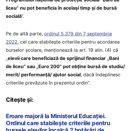
liceu” nu pot beneficia în același timp și de bursă
socială
”.
Pe de altă parte,
ordinul 5.379 din 7 septembrie
2022
, cel care stabilește criteriile pentru acordarea
burselor școlare, menționează la art. 19 alin. (4) că
„
elevii care beneficiază de sprijinul financiar „Bani
de liceu” sau „Euro 200” pot obține bursă de studiu/
merit/ performanță/ ajutor social
, dacă îndeplinesc
criteriile prevăzute în prezentul ordin”.
Citește și:
Eroare majoră la Ministerul Educației.
Ordinul care stabilește criteriile pentru
bursele elevilor încalcă 2 hotărâri de