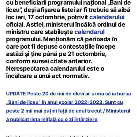
cu beneficiarii programului național „Bani de
liceu”, deși afișarea listei ar fi trebuie să aibă
loc ieri, 17 octombrie, potrivit
calendarului
oficial. Astfel, ministerul încălcă ordinul de
ministru care stabilește
calendarul
programului. Menționăm că perioada în
care pot fi depuse contestațiile începe
astăzi și ține până pe 21 octombrie,
conform sursei citate anterior.
Nerespectarea calendarului este o
încălcare a unui act normativ.
UPDATE Peste 20 de mii de elevi ar urma să ia bursa
„Bani de liceu” în anul școlar 2022-2023. Sunt cu
peste 2 mii mai puțini față de anul trecut / Ministerul
a publicat lista inițială cu o zi întârziere