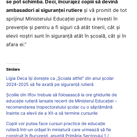
se pot schimba. Deci, încurajez copiii să devină
ambasadori ai siguranței rutiere
și vă promit de tot
sprijinul Ministerului Educației pentru a investi în
prevenție și pentru a fi siguri că atât tinerii, cât și
elevii noștri sunt în siguranță atât în școală, cât și în
afara ei.”
Similare
Ligia Deca își dorește ca „Școala altfel” din anul școlar
2024-2025 să fie axată pe siguranță rutieră
Școlile din Ilfov trebuie să folosească la ore ghidurile de
educație rutieră lansate recent de Ministerul Educației –
recomandarea Inspectoratului școlar cu o săptămână
înainte ca elevii de a XII-a să termine cursurile
Copiii vor putea face cursuri practice de educație
rutieră într-un orășel în miniatură care urmează să fie
construit în București, anunță Primăria Sectorului 1 /