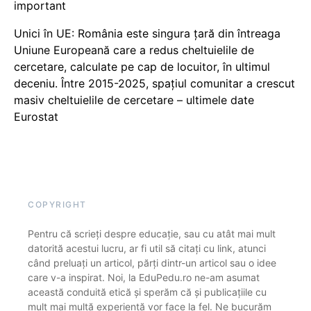
important
Unici în UE: România este singura țară din întreaga
Uniune Europeană care a redus cheltuielile de
cercetare, calculate pe cap de locuitor, în ultimul
deceniu. Între 2015-2025, spațiul comunitar a crescut
masiv cheltuielile de cercetare – ultimele date
Eurostat
COPYRIGHT
Pentru că scrieți despre educație, sau cu atât mai mult
datorită acestui lucru, ar fi util să citați cu link, atunci
când preluați un articol, părți dintr-un articol sau o idee
care v-a inspirat. Noi, la EduPedu.ro ne-am asumat
această conduită etică și sperăm că și publicațiile cu
mult mai multă experiență vor face la fel. Ne bucurăm