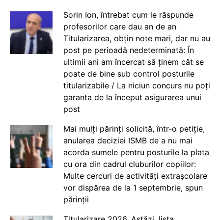
Sorin Ion, întrebat cum le răspunde
profesorilor care dau an de an
Titularizarea, obțin note mari, dar nu au
post pe perioadă nedeterminată: În
ultimii ani am încercat să ținem cât se
poate de bine sub control posturile
titularizabile / La niciun concurs nu poți
garanta de la început asigurarea unui
post
Mai mulți părinți solicită, într-o petiție,
anularea deciziei ISMB de a nu mai
acorda sumele pentru posturile la plata
cu ora din cadrul cluburilor copiilor:
Multe cercuri de activități extrașcolare
vor dispărea de la 1 septembrie, spun
părinții
Titularizare 2026. Astăzi, lista