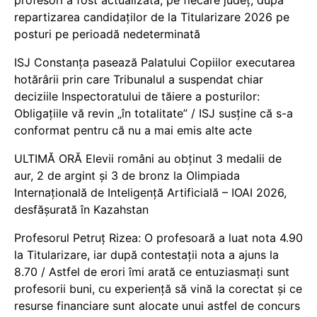
repartizarea candidaților de la Titularizare 2026 pe
posturi pe perioadă nedeterminată
ISJ Constanța pasează Palatului Copiilor executarea
hotărârii prin care Tribunalul a suspendat chiar
deciziile Inspectoratului de tăiere a posturilor:
Obligațiile vă revin „în totalitate” / ISJ susține că s-a
conformat pentru că nu a mai emis alte acte
ULTIMĂ ORĂ Elevii români au obținut 3 medalii de
aur, 2 de argint și 3 de bronz la Olimpiada
Internațională de Inteligență Artificială – IOAI 2026,
desfășurată în Kazahstan
Profesorul Petruț Rizea: O profesoară a luat nota 4.90
la Titularizare, iar după contestații nota a ajuns la
8.70 / Astfel de erori îmi arată ce entuziasmați sunt
profesorii buni, cu experiență să vină la corectat și ce
resurse financiare sunt alocate unui astfel de concurs