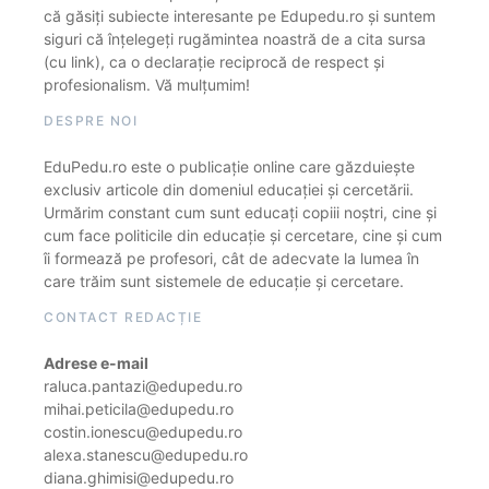
că găsiți subiecte interesante pe Edupedu.ro și suntem
siguri că înțelegeți rugămintea noastră de a cita sursa
(cu link), ca o declarație reciprocă de respect și
profesionalism. Vă mulțumim!
DESPRE NOI
EduPedu.ro este o publicație online care găzduiește
exclusiv articole din domeniul educației și cercetării.
Urmărim constant cum sunt educați copiii noștri, cine și
cum face politicile din educație și cercetare, cine și cum
îi formează pe profesori, cât de adecvate la lumea în
care trăim sunt sistemele de educație și cercetare.
CONTACT REDACȚIE
Adrese e-mail
raluca.pantazi@edupedu.ro
mihai.peticila@edupedu.ro
costin.ionescu@edupedu.ro
alexa.stanescu@edupedu.ro
diana.ghimisi@edupedu.ro