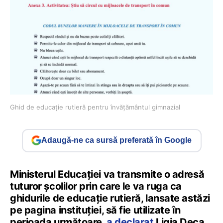
Ghid de educație rutieră pentru învățământul gimnazial
Adaugă-ne ca sursă preferată în Google
Ministerul Educației va transmite o adresă
tuturor școlilor prin care le va ruga ca
ghidurile de educație rutieră, lansate astăzi
pe pagina instituției, să fie utilizate în
perioada următoare,
a declarat
Ligia Deca