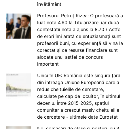
învățământ
Profesorul Petruț Rizea: O profesoară a
luat nota 4.90 la Titularizare, iar după
contestații nota a ajuns la 8.70 / Astfel
de erori îmi arată ce entuziasmați sunt
profesorii buni, cu experiență să vină la
corectat și ce resurse financiare sunt
alocate unui astfel de concurs
important
Unici în UE: România este singura țară
din întreaga Uniune Europeană care a
redus cheltuielile de cercetare,
calculate pe cap de locuitor, în ultimul
deceniu. Între 2015-2025, spațiul
comunitar a crescut masiv cheltuielile
de cercetare - ultimele date Eurostat
Noi comasări de clase și posturi, cu 3