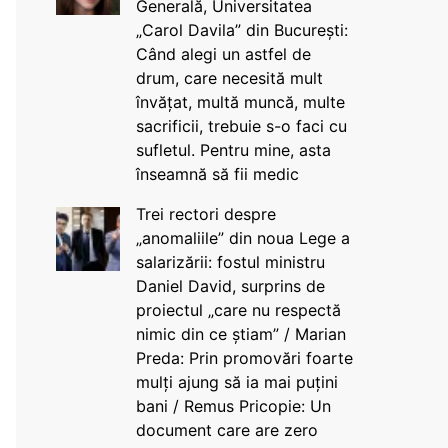
Generală, Universitatea
„Carol Davila” din București:
Când alegi un astfel de
drum, care necesită mult
învățat, multă muncă, multe
sacrificii, trebuie s-o faci cu
sufletul. Pentru mine, asta
înseamnă să fii medic
Trei rectori despre
„anomaliile” din noua Lege a
salarizării: fostul ministru
Daniel David, surprins de
proiectul „care nu respectă
nimic din ce știam” / Marian
Preda: Prin promovări foarte
mulți ajung să ia mai puțini
bani / Remus Pricopie: Un
document care are zero