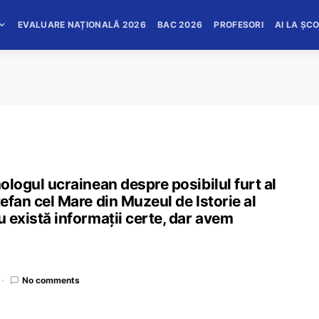
EVALUARE NAȚIONALĂ 2026
BAC 2026
PROFESORI
AI LA ȘC
mologul ucrainean despre posibilul furt al
tefan cel Mare din Muzeul de Istorie al
u există informații certe, dar avem
No comments