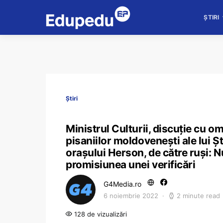
ȘTIRI
Știri
Ministrul Culturii, discuție cu o
pisaniilor moldovenești ale lui Ş
orașului Herson, de către ruși: N
promisiunea unei verificări
G4Media.ro
6 noiembrie 2022
2 minute read
128 de vizualizări