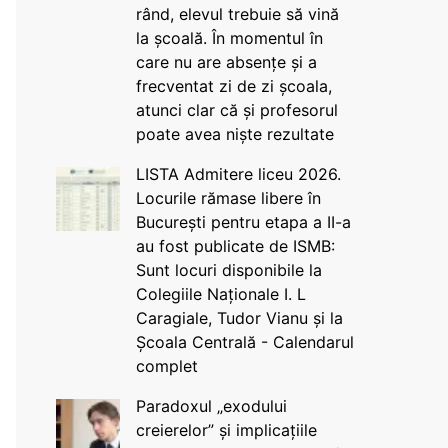
rând, elevul trebuie să vină
la școală. În momentul în
care nu are absențe și a
frecventat zi de zi școala,
atunci clar că și profesorul
poate avea niște rezultate
LISTA Admitere liceu 2026.
Locurile rămase libere în
București pentru etapa a II-a
au fost publicate de ISMB:
Sunt locuri disponibile la
Colegiile Naționale I. L
Caragiale, Tudor Vianu și la
Școala Centrală - Calendarul
complet
Paradoxul „exodului
creierelor” și implicațiile