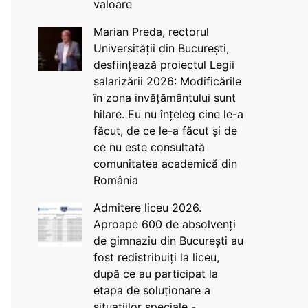
valoare
Marian Preda, rectorul
Universității din București,
desființează proiectul Legii
salarizării 2026: Modificările
în zona învățământului sunt
hilare. Eu nu înțeleg cine le-a
făcut, de ce le-a făcut și de
ce nu este consultată
comunitatea academică din
România
Admitere liceu 2026.
Aproape 600 de absolvenți
de gimnaziu din București au
fost redistribuiți la liceu,
după ce au participat la
etapa de soluționare a
situațiilor speciale -