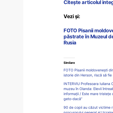
Citește articolul int
Vezi și:
FOTO Pisanii moldove
păstrate în Muzeul de
Rusia
Similare
FOTO Pisanii moldovenești din
istorie din Herson, riscă să fi
INTERVIU Profesoara Iuliana Că
muzeu în Olanda: Elevii întreab
informații / Este mare tristețe
geto-dacă”
90 de copii au căzut victime r
procurorului general al Ucrain