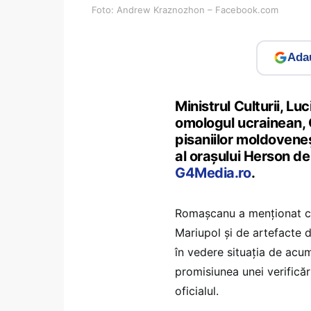
Foto: Andrew Kraznozhon – Facebook.com
Adau
Ministrul Culturii, L
omologul ucrainean, 
pisaniilor moldoveneş
al oraşului Herson de 
G4Media.ro
.
Romaşcanu a menţionat că 
Mariupol şi de artefacte d
în vedere situaţia de acum
promisiunea unei verificăr
oficialul.