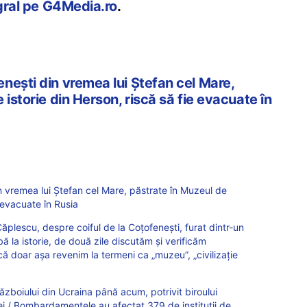
egral pe G4Media.ro
.
nești din vremea lui Ștefan cel Mare,
 istorie din Herson, riscă să fie evacuate în
 vremea lui Ștefan cel Mare, păstrate în Muzeul de
e evacuate în Rusia
plescu, despre coiful de la Coțofenești, furat dintr-un
ă la istorie, de două zile discutăm și verificăm
 că doar așa revenim la termeni ca „muzeu”, „civilizație
ăzboiului din Ucraina până acum, potrivit biroului
ei / Bombardamentele au afectat 379 de instituții de