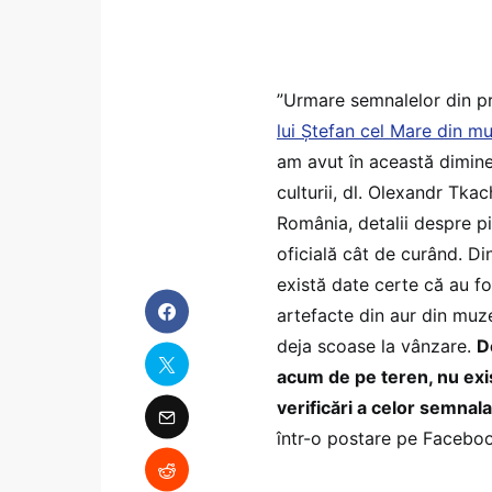
”Urmare semnalelor din p
lui Ştefan cel Mare din mu
am avut în această diminea
culturii, dl. Olexandr Tka
România, detalii despre p
oficială cât de curând. Din
există date certe că au fo
artefacte din aur din muze
deja scoase la vânzare.
D
acum de pe teren, nu exi
verificări a celor semnal
într-o postare pe Facebo