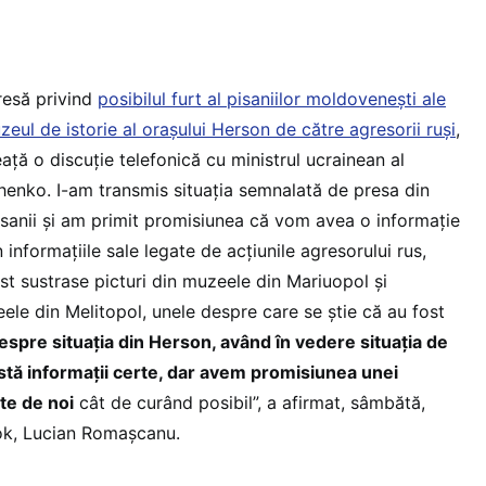
resă privind
posibilul furt al pisaniilor moldoveneşti ale
zeul de istorie al oraşului Herson de către agresorii ruşi
,
ţă o discuţie telefonică cu ministrul ucrainean al
chenko. I-am transmis situaţia semnalată de presa din
isanii şi am primit promisiunea că vom avea o informaţie
 informaţiile sale legate de acţiunile agresorului rus,
st sustrase picturi din muzeele din Mariuopol şi
ele din Melitopol, unele despre care se ştie că au fost
espre situaţia din Herson, având în vedere situaţia de
stă informaţii certe, dar avem promisiunea unei
ate de noi
cât de curând posibil”, a afirmat, sâmbătă,
ok, Lucian Romaşcanu.