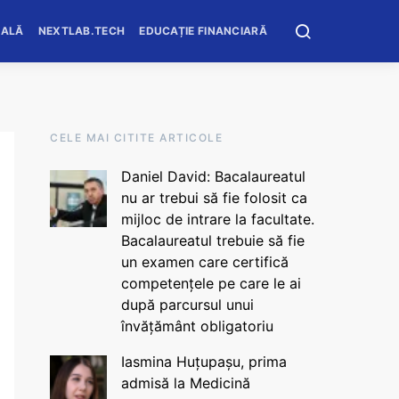
OALĂ
NEXTLAB.TECH
EDUCAȚIE FINANCIARĂ
CELE MAI CITITE ARTICOLE
Daniel David: Bacalaureatul
nu ar trebui să fie folosit ca
mijloc de intrare la facultate.
Bacalaureatul trebuie să fie
un examen care certifică
competențele pe care le ai
după parcursul unui
învățământ obligatoriu
Iasmina Huțupașu, prima
admisă la Medicină