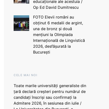
educaționale ale acestuia /
Op Ed David Dumitrescu
FOTO Elevii români au
obținut 6 medalii de argint,
una de bronz și două
mențiuni la Olimpiada
Internațională de Lingvistică
2026, desfășurată la
București
CELE MAI NOI
Toate marile universități generaliste din
țară declară creșteri pentru numărul de
candidați înscriși sau confirmați la
Admitere 2026, în sesiunea din iulie /