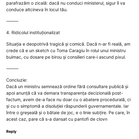
parafrazăm o zicală: dacă nu conduci ministerul, sigur îl va
conduce altcineva în locul tău.
⸻
4. Ridicolul instituționalizat
Situația e deopotrivă tragică și comică. Dacă n-ar fi reală, am
crede că e un sketch cu Toma Caragiu în rolul unui ministru
buimac, cu dosare pe birou și consilieri care-i ascund pixul.
⸻
Concluzie:
Dacă un ministru semnează ordine fără consultare publică și
apoi anunță că va demara transparența decizională post-
factum, avem de-a face nu doar cu o abatere procedurală, ci
și cu o simptomă a disoluției răspunderii guvernamentale. Iar
între o greșeală și o bătaie de joc, e o linie subțire. Pe care, în
acest caz, pare că s-a dansat cu pantofi de clovn
Reply