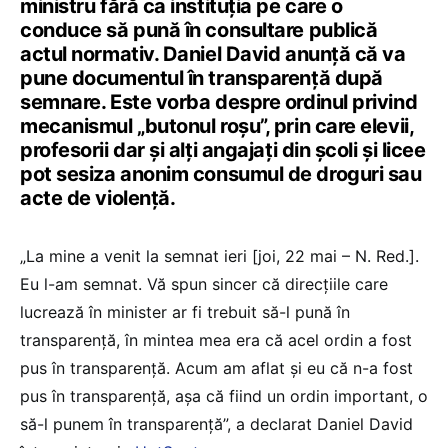
ministru fără ca instituția pe care o
conduce să pună în consultare publică
actul normativ. Daniel David anunță că va
pune documentul în transparență după
semnare. Este vorba despre ordinul privind
mecanismul „butonul roșu”, prin care elevii,
profesorii dar și alți angajați din școli și licee
pot sesiza anonim consumul de droguri sau
acte de violență.
„La mine a venit la semnat ieri [joi, 22 mai – N. Red.].
Eu l-am semnat. Vă spun sincer că direcțiile care
lucrează în minister ar fi trebuit să-l pună în
transparență, în mintea mea era că acel ordin a fost
pus în transparență. Acum am aflat și eu că n-a fost
pus în transparență, așa că fiind un ordin important, o
să-l punem în transparență”, a declarat Daniel David