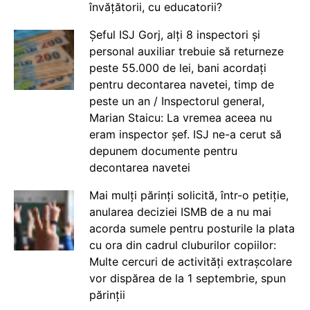
învățătorii, cu educatorii?
Șeful ISJ Gorj, alți 8 inspectori și
personal auxiliar trebuie să returneze
peste 55.000 de lei, bani acordați
pentru decontarea navetei, timp de
peste un an / Inspectorul general,
Marian Staicu: La vremea aceea nu
eram inspector șef. ISJ ne-a cerut să
depunem documente pentru
decontarea navetei
Mai mulți părinți solicită, într-o petiție,
anularea deciziei ISMB de a nu mai
acorda sumele pentru posturile la plata
cu ora din cadrul cluburilor copiilor:
Multe cercuri de activități extrașcolare
vor dispărea de la 1 septembrie, spun
părinții