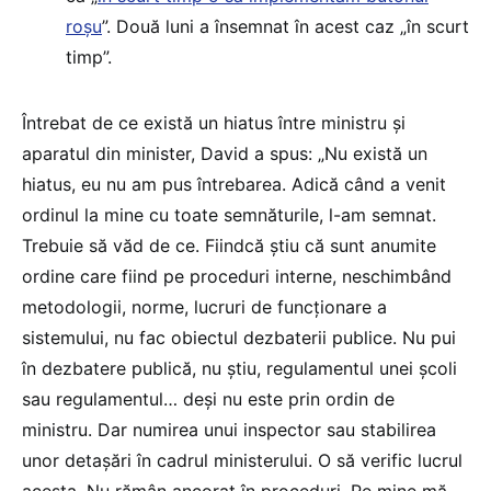
roșu
”. Două luni a însemnat în acest caz „în scurt
timp”.
Întrebat de ce există un hiatus între ministru și
aparatul din minister, David a spus: „Nu există un
hiatus, eu nu am pus întrebarea. Adică când a venit
ordinul la mine cu toate semnăturile, l-am semnat.
Trebuie să văd de ce. Fiindcă știu că sunt anumite
ordine care fiind pe proceduri interne, neschimbând
metodologii, norme, lucruri de funcționare a
sistemului, nu fac obiectul dezbaterii publice. Nu pui
în dezbatere publică, nu știu, regulamentul unei școli
sau regulamentul… deși nu este prin ordin de
ministru. Dar numirea unui inspector sau stabilirea
unor detașări în cadrul ministerului. O să verific lucrul
acesta. Nu rămân ancorat în proceduri. Pe mine mă