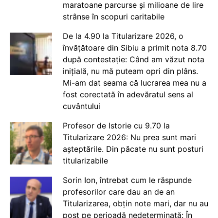
maratoane parcurse și milioane de lire
strânse în scopuri caritabile
De la 4.90 la Titularizare 2026, o
învățătoare din Sibiu a primit nota 8.70
după contestație: Când am văzut nota
inițială, nu mă puteam opri din plâns.
Mi-am dat seama că lucrarea mea nu a
fost corectată în adevăratul sens al
cuvântului
Profesor de Istorie cu 9.70 la
Titularizare 2026: Nu prea sunt mari
așteptările. Din păcate nu sunt posturi
titularizabile
Sorin Ion, întrebat cum le răspunde
profesorilor care dau an de an
Titularizarea, obțin note mari, dar nu au
post pe perioadă nedeterminată: În