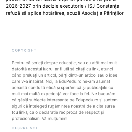
2026-2027 prin decizie executorie / ISJ Constanța
refuză să aplice hotărârea, acuză Asociația Părinților
COPYRIGHT
Pentru că scrieți despre educație, sau cu atât mai mult
datorită acestui lucru, ar fi util să citați cu link, atunci
când preluați un articol, părți dintr-un articol sau o idee
care v-a inspirat. Noi, la EduPedu.ro ne-am asumat
această conduită etică și sperăm că și publicațiile cu
mult mai multă experiență vor face la fel. Ne bucurăm
că găsiți subiecte interesante pe Edupedu.ro și suntem
siguri că înțelegeți rugămintea noastră de a cita sursa
(cu link), ca o declarație reciprocă de respect și
profesionalism. Vă mulțumim!
DESPRE NOI