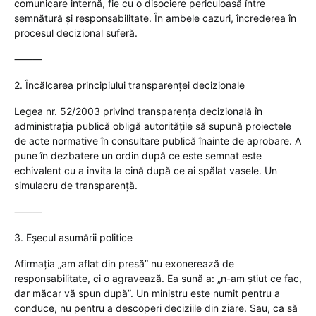
comunicare internă, fie cu o disociere periculoasă între
semnătură și responsabilitate. În ambele cazuri, încrederea în
procesul decizional suferă.
⸻
2. Încălcarea principiului transparenței decizionale
Legea nr. 52/2003 privind transparența decizională în
administrația publică obligă autoritățile să supună proiectele
de acte normative în consultare publică înainte de aprobare. A
pune în dezbatere un ordin după ce este semnat este
echivalent cu a invita la cină după ce ai spălat vasele. Un
simulacru de transparență.
⸻
3. Eșecul asumării politice
Afirmația „am aflat din presă” nu exonerează de
responsabilitate, ci o agravează. Ea sună a: „n-am știut ce fac,
dar măcar vă spun după”. Un ministru este numit pentru a
conduce, nu pentru a descoperi deciziile din ziare. Sau, ca să