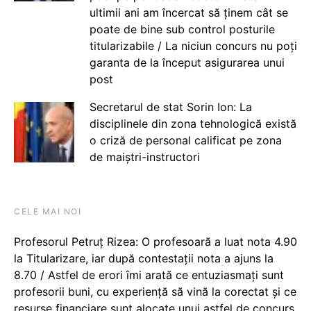
ultimii ani am încercat să ținem cât se
poate de bine sub control posturile
titularizabile / La niciun concurs nu poți
garanta de la început asigurarea unui
post
Secretarul de stat Sorin Ion: La
disciplinele din zona tehnologică există
o criză de personal calificat pe zona
de maiștri-instructori
CELE MAI NOI
Profesorul Petruț Rizea: O profesoară a luat nota 4.90
la Titularizare, iar după contestații nota a ajuns la
8.70 / Astfel de erori îmi arată ce entuziasmați sunt
profesorii buni, cu experiență să vină la corectat și ce
resurse financiare sunt alocate unui astfel de concurs