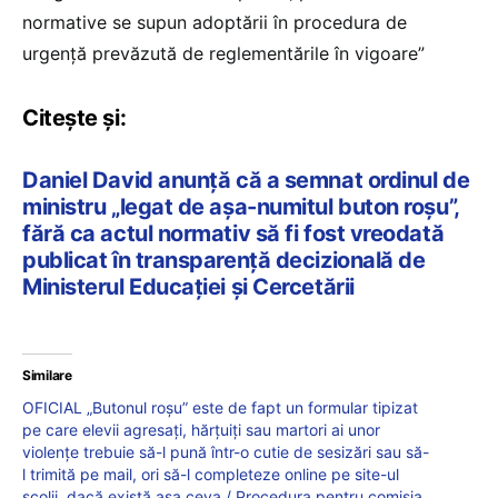
normative se supun adoptării în procedura de
urgență prevăzută de reglementările în vigoare”
Citește și:
Daniel David anunță că a semnat ordinul de
ministru „legat de așa-numitul buton roșu”,
fără ca actul normativ să fi fost vreodată
publicat în transparență decizională de
Ministerul Educației și Cercetării
Similare
OFICIAL „Butonul roșu” este de fapt un formular tipizat
pe care elevii agresați, hărțuiți sau martori ai unor
violențe trebuie să-l pună într-o cutie de sesizări sau să-
l trimită pe mail, ori să-l completeze online pe site-ul
școlii, dacă există așa ceva / Procedura pentru comisia