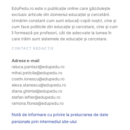
EduPedu.ro este o publicație online care găzduiește
exclusiv articole din domeniul educației și cercetării.
Urmărim constant cum sunt educați copiii noștri, cine și
cum face politicile din educație și cercetare, cine și cum
îi formează pe profesori, cât de adecvate la lumea în
care trăim sunt sistemele de educație și cercetare.
CONTACT REDACȚIE
Adrese e-mail
raluca.pantazi@edupedu.ro
mihai.peticila@edupedu.ro
costin.ionescu@edupedu.ro
alexa.stanescu@edupedu.ro
diana.ghimisi@edupedu.ro
stefan.lefter@edupedu.ro
ramona.florea@edupedu.ro
Notă de informare cu privire la prelucrarea de date
personale prin intermediul site-ului