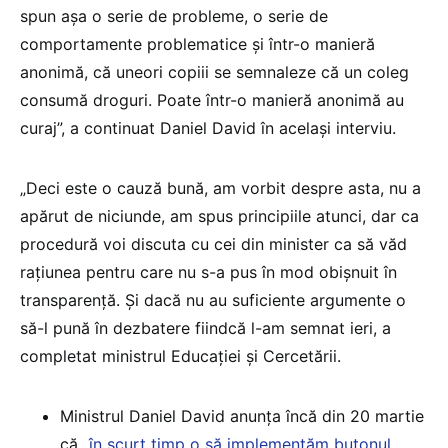
spun așa o serie de probleme, o serie de
comportamente problematice și într-o manieră
anonimă, că uneori copiii se semnaleze că un coleg
consumă droguri. Poate într-o manieră anonimă au
curaj”, a continuat Daniel David în același interviu.
„Deci este o cauză bună, am vorbit despre asta, nu a
apărut de niciunde, am spus principiile atunci, dar ca
procedură voi discuta cu cei din minister ca să văd
rațiunea pentru care nu s-a pus în mod obișnuit în
transparență. Și dacă nu au suficiente argumente o
să-l pună în dezbatere fiindcă l-am semnat ieri, a
completat ministrul Educației și Cercetării.
Ministrul Daniel David anunța încă din 20 martie
că „
în scurt timp o să implementăm butonul