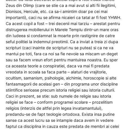
Zeus din Olimp (care se stie ca a mai avut si alti fii ilegitimi,
Dionisos, Hercule, etc. ca sa-i amintim doar pe cei mai
importanti), caci nu se afirma nicaieri ca tatal ar fi fost YHWH.
Ca acest copil a fost – trei decenii mai tarziu – arestat pentru
distrugerea mobilierului in Marele Templu dintr-un mare oras
din Iudeea si condamnat la moarte prin rastignire de catre
seful politiei la indemnul preotimii. Ca a inviat a treia zi dupa
scripturi (caci inainte de scripturi nu se putea) si ca ne va
mantui pe toti, fara ca noi sa fie nevoie sa miscam un deget
sau sa facem vreun efort pentru mantuirea noastra. Eu sper
ca aceasta teorie a conspiratiei, daca va mai fi predata
vreodata in scoala sa faca parte – alaturi de vrajitorie,
ocultism, samanism, psihologie, alchimie, horoscopie si alte
fantasmagorii de acelasi gen – din programa unor discipline
stiintifice serioase precum istoria religiei sau istoria culturii.
Caci in prezent, se stie: sub numele de religie sau istoria
religiei se face – conform programei scolare – prozelitism
religios (interzis de altfel prin legea invatamantului),
predandu-se de fapt teologie ortodoxa. Exista insa putine
sanse ca acest lucru sa se intample daca avem in vedere
faptul ca disciplina in cauza este predata de membri ai celei