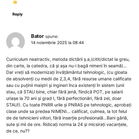
Reply
Bator
spune:
14 noiembrie 2025 la 08:44
Curriculum neatractiv, metoda dictării ș.a,(citit/dictat la greu,
din carte, la catedra, că și așa nu-i bagă nimeni în seamă)…
Dar vreți să modernizați învățământul tehnologic, (cu gloata
de absolvenți cu medii de 2,3,4, fără resurse umane calificate
sau cu puținii maiștri și ingineri înca existenți în sistem (unii
stau, că STAU bine, chiar fără jenă, fiindcă POT, pe salarii
uriașe la 70 ani și grad I, fără perfectionări, fără zel, doar
STAU!). Cu toate PNRR urile și PNRAS pe tehnologic, aprobați
clase unde sa predea NIMENI… calificat, culmea, la tot felul
de de tehnicieni viitori, fără inserție profesională…Bani gârlă,
sute și mii de ore. Ridicați norma la 24 și micsirați vacanțele,
de ce, nu??