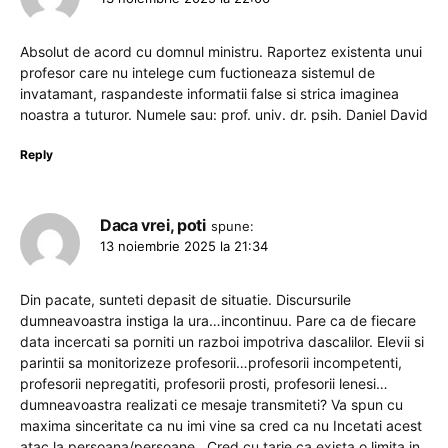
Absolut de acord cu domnul ministru. Raportez existenta unui
profesor care nu intelege cum fuctioneaza sistemul de
invatamant, raspandeste informatii false si strica imaginea
noastra a tuturor. Numele sau: prof. univ. dr. psih. Daniel David
Reply
Daca vrei, poti
spune:
13 noiembrie 2025 la 21:34
Din pacate, sunteti depasit de situatie. Discursurile
dumneavoastra instiga la ura…incontinuu. Pare ca de fiecare
data incercati sa porniti un razboi impotriva dascalilor. Elevii si
parintii sa monitorizeze profesorii…profesorii incompetenti,
profesorii nepregatiti, profesorii prosti, profesorii lenesi…
dumneavoastra realizati ce mesaje transmiteti? Va spun cu
maxima sinceritate ca nu imi vine sa cred ca nu Incetati acest
atac la persoana/persoane…Cred cu tarie ca exista o limita in