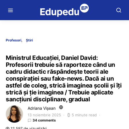
Profesori
Știri
Ministrul Educației, Daniel David:
Profesorii trebuie să raporteze când un
cadru didactic răspândește teorii ale
conspirației sau fake-news. Dacă ai un
astfel de coleg, strică imaginea școlii și îți
strică și ție imaginea / Trebuie aplicate
sancțiuni disciplinare, gradual
Adriana Vișean
13 noiembrie 2025
5 minute read
34 comments
12.597 de vizualizări