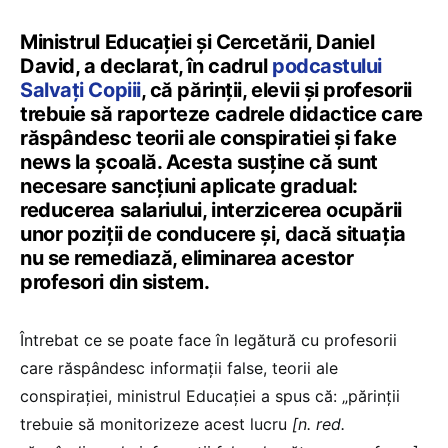
Ministrul Educației și Cercetării, Daniel
David, a declarat, în cadrul
podcastului
Salvați Copiii
, că părinții, elevii și profesorii
trebuie să raporteze cadrele didactice care
răspândesc teorii ale conspiratiei și fake
news la școală. Acesta susține că sunt
necesare sancțiuni aplicate gradual:
reducerea salariului, interzicerea ocupării
unor poziții de conducere și, dacă situația
nu se remediază, eliminarea acestor
profesori din sistem.
Întrebat ce se poate face în legătură cu profesorii
care răspândesc informații false, teorii ale
conspirației, ministrul Educației a spus că: „părinții
trebuie să monitorizeze acest lucru
[n. red.