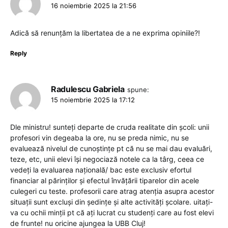
16 noiembrie 2025 la 21:56
Adică să renunțăm la libertatea de a ne exprima opiniile?!
Reply
Radulescu Gabriela
spune:
15 noiembrie 2025 la 17:12
Dle ministru! sunteți departe de cruda realitate din școli: unii
profesori vin degeaba la ore, nu se preda nimic, nu se
evaluează nivelul de cunoștințe pt că nu se mai dau evaluări,
teze, etc, unii elevi își negociază notele ca la târg, ceea ce
vedeți la evaluarea națională/ bac este exclusiv efortul
financiar al părinților și efectul învățării tiparelor din acele
culegeri cu teste. profesorii care atrag atenția asupra acestor
situații sunt excluși din ședințe și alte activități școlare. uitați-
va cu ochii minții pt că ați lucrat cu studenți care au fost elevi
de frunte! nu oricine ajungea la UBB Cluj!