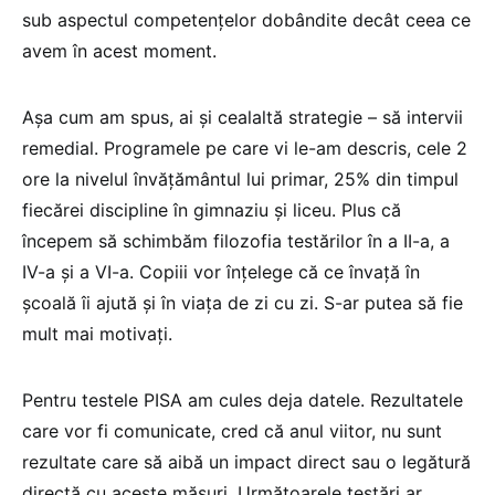
sub aspectul competențelor dobândite decât ceea ce
avem în acest moment.
Așa cum am spus, ai și cealaltă strategie – să intervii
remedial. Programele pe care vi le-am descris, cele 2
ore la nivelul învățământul lui primar, 25% din timpul
fiecărei discipline în gimnaziu și liceu. Plus că
începem să schimbăm filozofia testărilor în a II-a, a
IV-a și a VI-a. Copiii vor înțelege că ce învață în
școală îi ajută și în viața de zi cu zi. S-ar putea să fie
mult mai motivați.
Pentru testele PISA am cules deja datele. Rezultatele
care vor fi comunicate, cred că anul viitor, nu sunt
rezultate care să aibă un impact direct sau o legătură
directă cu aceste măsuri. Următoarele testări ar