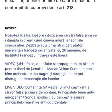
medaliilor, titlurilor primite de cadrul didactic în
conformitate cu prevederile art. 218.
Similare
Noaptea Ideilor: Despre intoxicarea cu știri false și ce se
întâmplă în creier când cineva aderă la teorii ale
conspirației. Dezbateri cu jurnaliști și cercetători
universitari francezi organizate joi, 26 ianuarie, de
Institutul Francez / Intrarea este liberă
VIDEO Știrile false, deepfake și propaganda, explicate
pentru tineri de jurnalistul Marian Voicu: Sunt campanii
bine orchestrate, cu buget și strategie, care pot
distruge o democrație din interior
LIVE VIDEO Conferința G4Media: „Filmul captivant al
știrilor false și cum îl demontăm. Principalele teme anti-
europene” / Sondaj exclusiv cu percepția asupra
principalelor narative anti-occidentale