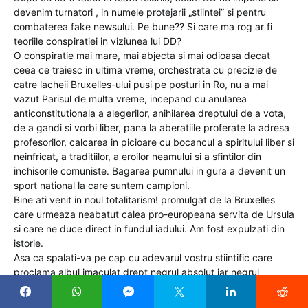
devenim turnatori , in numele protejarii „stiintei” si pentru
combaterea fake newsului. Pe bune?? Si care ma rog ar fi
teoriile conspiratiei in viziunea lui DD?
O conspiratie mai mare, mai abjecta si mai odioasa decat
ceea ce traiesc in ultima vreme, orchestrata cu precizie de
catre lacheii Bruxelles-ului pusi pe posturi in Ro, nu a mai
vazut Parisul de multa vreme, incepand cu anularea
anticonstitutionala a alegerilor, anihilarea dreptului de a vota,
de a gandi si vorbi liber, pana la aberatiile proferate la adresa
profesorilor, calcarea in picioare cu bocancul a spiritului liber si
neinfricat, a traditiilor, a eroilor neamului si a sfintilor din
inchisorile comuniste. Bagarea pumnului in gura a devenit un
sport national la care suntem campioni.
Bine ati venit in noul totalitarism! promulgat de la Bruxelles
care urmeaza neabatut calea pro-europeana servita de Ursula
si care ne duce direct in fundul iadului. Am fost expulzati din
istorie.
Asa ca spalati-va pe cap cu adevarul vostru stiintific care
proclama albul imaculat drept negrul absolut iar negrul
tenebrelor este infatisat ca albul fara de pata.
Eu nu vreau sa ma intorc in totalitarism, se pare ca DD MA