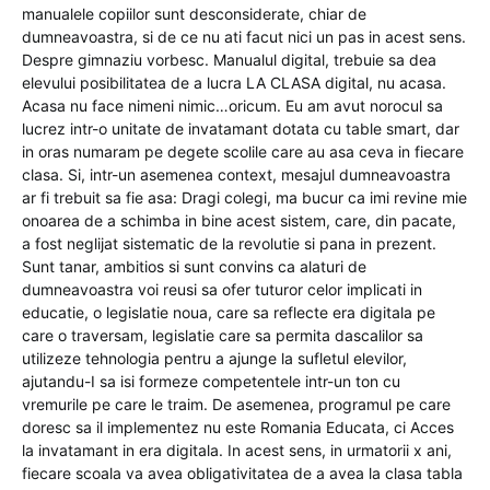
manualele copiilor sunt desconsiderate, chiar de
dumneavoastra, si de ce nu ati facut nici un pas in acest sens.
Despre gimnaziu vorbesc. Manualul digital, trebuie sa dea
elevului posibilitatea de a lucra LA CLASA digital, nu acasa.
Acasa nu face nimeni nimic…oricum. Eu am avut norocul sa
lucrez intr-o unitate de invatamant dotata cu table smart, dar
in oras numaram pe degete scolile care au asa ceva in fiecare
clasa. Si, intr-un asemenea context, mesajul dumneavoastra
ar fi trebuit sa fie asa: Dragi colegi, ma bucur ca imi revine mie
onoarea de a schimba in bine acest sistem, care, din pacate,
a fost neglijat sistematic de la revolutie si pana in prezent.
Sunt tanar, ambitios si sunt convins ca alaturi de
dumneavoastra voi reusi sa ofer tuturor celor implicati in
educatie, o legislatie noua, care sa reflecte era digitala pe
care o traversam, legislatie care sa permita dascalilor sa
utilizeze tehnologia pentru a ajunge la sufletul elevilor,
ajutandu-I sa isi formeze competentele intr-un ton cu
vremurile pe care le traim. De asemenea, programul pe care
doresc sa il implementez nu este Romania Educata, ci Acces
la invatamant in era digitala. In acest sens, in urmatorii x ani,
fiecare scoala va avea obligativitatea de a avea la clasa tabla