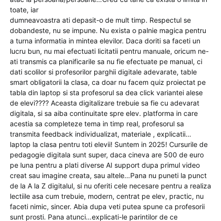
toate, iar
dumneavoastra ati depasit-o de mult timp. Respectul se
dobandeste, nu se impune. Nu exista o palnie magica pentru
a turna informatia in mintea elevilor. Daca doriti sa faceti un
lucru bun, nu mai efectuati licitatii pentru manuale, oricum ne-
ati transmis ca planificarile sa nu fie efectuate pe manual, ci
dati scolilor si profesorilor parghii digitale adevarate, table
smart obligatorii la clasa, ca doar nu facem quiz proiectat pe
tabla din laptop si sta profesorul sa dea click variantei alese
de elevi???? Aceasta digitalizare trebuie sa fie cu adevarat
digitala, si sa aiba continuitate spre elev. platforma in care
acestia sa completeze tema in timp real, profesorul sa
transmita feedback individualizat, materiale , explicatii…
laptop la clasa pentru toti elevii! Suntem in 2025! Cursurile de
pedagogie digitala sunt super, daca cineva are 500 de euro
pe luna pentru a plati diverse AI support dupa primul video
creat sau imagine creata, sau altele…Pana nu puneti la punct
de la A la Z digitalul, si nu oferiti cele necesare pentru a realiza
lectiile asa cum trebuie, modern, centrat pe elev, practic, nu
faceti nimic, sincer. Abia dupa veti putea spune ca profesorii
sunt prosti. Pana atunci…explicati-le parintilor de ce