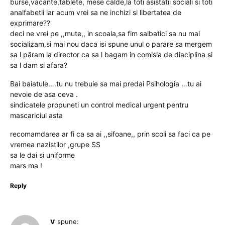
burse,vacante,tablete, mese calde,la toti asistatii sociali si toti
analfabetii iar acum vrei sa ne inchizi si libertatea de
exprimare??
deci ne vrei pe ,,mute,, in scoala,sa fim salbatici sa nu mai
socializam,si mai nou daca isi spune unul o parare sa mergem
sa l păram la director ca sa l bagam in comisia de diaciplina si
sa l dam si afara?
Bai baiatule….tu nu trebuie sa mai predai Psihologia …tu ai
nevoie de asa ceva .
sindicatele propuneti un control medical urgent pentru
mascariciul asta
recomamdarea ar fi ca sa ai ,,sifoane,, prin scoli sa faci ca pe
vremea nazistilor ,grupe SS
sa le dai si uniforme
mars ma !
Reply
v
spune: