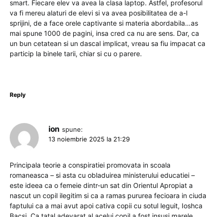
smart. Fiecare elev va avea la clasa laptop. Astfel, profesorul
va fi mereu alaturi de elevi si va avea posibilitatea de a-l
sprijini, de a face orele captivante si materia abordabila…as
mai spune 1000 de pagini, insa cred ca nu are sens. Dar, ca
un bun cetatean si un dascal implicat, vreau sa fiu impacat ca
particip la binele tarii, chiar si cu o parere.
Reply
ion
spune:
13 noiembrie 2025 la 21:29
Principala teorie a conspiratiei promovata in scoala
romaneasca – si asta cu obladuirea ministerului educatiei –
este ideea ca o femeie dintr-un sat din Orientul Apropiat a
nascut un copil ilegitim si ca a ramas pururea fecioara in ciuda
faptului ca a mai avut apoi cativa copii cu sotul leguit, Ioshca
Bacsi. Ca tatal adevarat al acelui copil a fost insusi marele