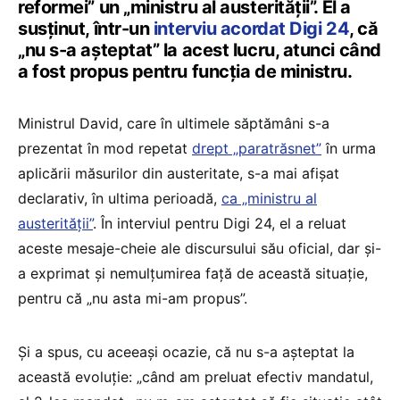
reformei” un „ministru al austerității”. El a
susținut, într-un
interviu acordat Digi 24
, că
„nu s-a așteptat” la acest lucru, atunci când
a fost propus pentru funcția de ministru.
Ministrul David, care în ultimele săptămâni s-a
prezentat în mod repetat
drept „paratrăsnet”
în urma
aplicării măsurilor din austeritate, s-a mai afișat
declarativ, în ultima perioadă,
ca „ministru al
austerității”
. În interviul pentru Digi 24, el a reluat
aceste mesaje-cheie ale discursului său oficial, dar și-
a exprimat și nemulțumirea față de această situație,
pentru că „nu asta mi-am propus”.
Și a spus, cu aceeași ocazie, că nu s-a așteptat la
această evoluție: „când am preluat efectiv mandatul,