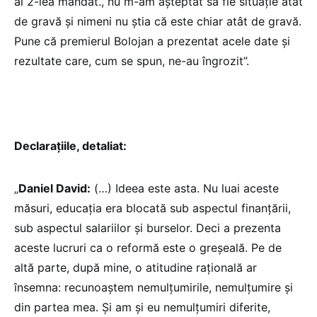
al 2-lea mandat., nu m-am așteptat să fie situație atât
de gravă și nimeni nu știa că este chiar atât de gravă.
Pune că premierul Bolojan a prezentat acele date și
rezultate care, cum se spun, ne-au îngrozit”.
Declarațiile, detaliat:
„
Daniel David:
(…) Ideea este asta. Nu luai aceste
măsuri, educația era blocată sub aspectul finanțării,
sub aspectul salariilor și burselor. Deci a prezenta
aceste lucruri ca o reformă este o greșeală. Pe de
altă parte, după mine, o atitudine rațională ar
însemna: recunoaștem nemulțumirile, nemulțumire și
din partea mea. Și am și eu nemulțumiri diferite,