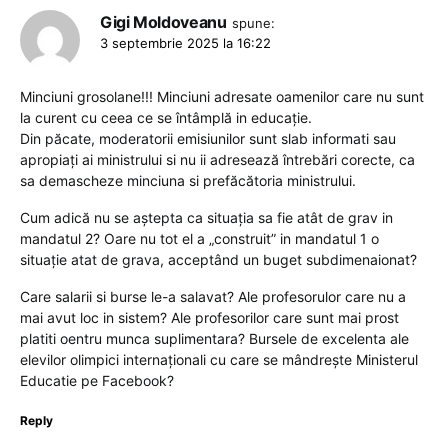
Gigi Moldoveanu
spune:
3 septembrie 2025 la 16:22
Minciuni grosolane!!! Minciuni adresate oamenilor care nu sunt
la curent cu ceea ce se întâmplă in educație.
Din păcate, moderatorii emisiunilor sunt slab informati sau
apropiați ai ministrului si nu ii adresează întrebări corecte, ca
sa demascheze minciuna si prefăcătoria ministrului.
Cum adică nu se aștepta ca situația sa fie atât de grav in
mandatul 2? Oare nu tot el a „construit” in mandatul 1 o
situație atat de grava, acceptând un buget subdimenaionat?
Care salarii si burse le-a salavat? Ale profesorulor care nu a
mai avut loc in sistem? Ale profesorilor care sunt mai prost
platiti oentru munca suplimentara? Bursele de excelenta ale
elevilor olimpici internaționali cu care se mândrește Ministerul
Educatie pe Facebook?
Reply