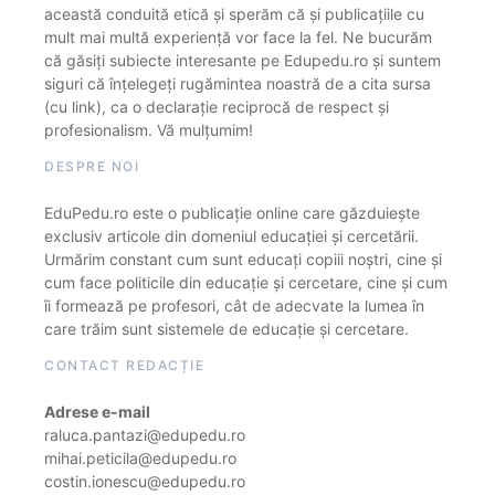
această conduită etică și sperăm că și publicațiile cu
mult mai multă experiență vor face la fel. Ne bucurăm
că găsiți subiecte interesante pe Edupedu.ro și suntem
siguri că înțelegeți rugămintea noastră de a cita sursa
(cu link), ca o declarație reciprocă de respect și
profesionalism. Vă mulțumim!
DESPRE NOI
EduPedu.ro este o publicație online care găzduiește
exclusiv articole din domeniul educației și cercetării.
Urmărim constant cum sunt educați copiii noștri, cine și
cum face politicile din educație și cercetare, cine și cum
îi formează pe profesori, cât de adecvate la lumea în
care trăim sunt sistemele de educație și cercetare.
CONTACT REDACȚIE
Adrese e-mail
raluca.pantazi@edupedu.ro
mihai.peticila@edupedu.ro
costin.ionescu@edupedu.ro