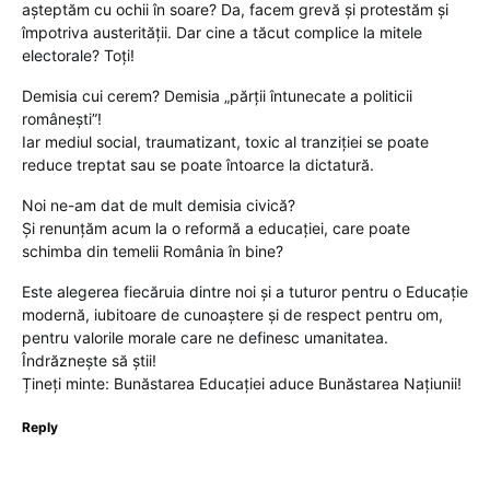
așteptăm cu ochii în soare? Da, facem grevă și protestăm și
împotriva austerității. Dar cine a tăcut complice la mitele
electorale? Toți!
Demisia cui cerem? Demisia „părții întunecate a politicii
românești”!
Iar mediul social, traumatizant, toxic al tranziției se poate
reduce treptat sau se poate întoarce la dictatură.
Noi ne-am dat de mult demisia civică?
Și renunțăm acum la o reformă a educației, care poate
schimba din temelii România în bine?
Este alegerea fiecăruia dintre noi și a tuturor pentru o Educație
modernă, iubitoare de cunoaștere și de respect pentru om,
pentru valorile morale care ne definesc umanitatea.
Îndrăznește să știi!
Țineți minte: Bunăstarea Educației aduce Bunăstarea Națiunii!
Reply