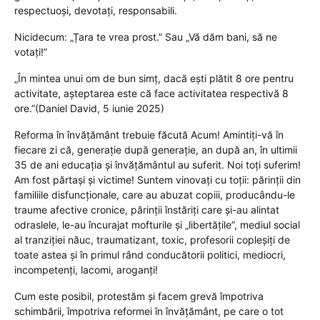
respectuoși, devotați, responsabili.
Nicidecum: „Țara te vrea prost.” Sau „Vă dăm bani, să ne
votați!”
„În mintea unui om de bun simț, dacă ești plătit 8 ore pentru
activitate, așteptarea este că face activitatea respectivă 8
ore.”(Daniel David, 5 iunie 2025)
Reforma în învățământ trebuie făcută Acum! Amintiți-vă în
fiecare zi că, generație după generație, an după an, în ultimii
35 de ani educația și învățământul au suferit. Noi toți suferim!
Am fost părtași și victime! Suntem vinovați cu toții: părinții din
familiile disfuncționale, care au abuzat copiii, producându-le
traume afective cronice, părinții înstăriți care și-au alintat
odraslele, le-au încurajat mofturile și „libertățile”, mediul social
al tranziției năuc, traumatizant, toxic, profesorii copleșiți de
toate astea și în primul rând conducătorii politici, mediocri,
incompetenți, lacomi, aroganți!
Cum este posibil, protestăm și facem grevă împotriva
schimbării, împotriva reformei în învățământ, pe care o tot