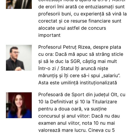
de erori îmi arată ce entuziasmați sunt
profesorii buni, cu experiență să vină la
corectat și ce resurse financiare sunt
alocate unui astfel de concurs
important
Profesorul Petruț Rizea, despre plata
cu ora: Dacă mă apuc să strâng sticle
și să le duc la SGR, câștig mai mult
într-o zi / Statul îți aruncă niște
mărunțiș și îți cere să-i spui „salariu”.
Asta este umilință instituționalizată
Profesoară de Sport din județul Olt, cu
10 la Definitivat și 10 la Titularizare
pentru a doua oară, va susține
concursul și anul viitor: Dacă nu dau
examen anul viitor, nota 10 nu mai
valorează mare lucru. Cineva cu 5