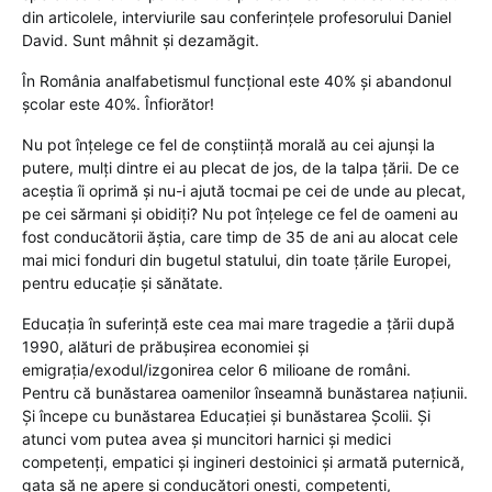
din articolele, interviurile sau conferințele profesorului Daniel
David. Sunt mâhnit și dezamăgit.
În România analfabetismul funcțional este 40% și abandonul
școlar este 40%. Înfiorător!
Nu pot înțelege ce fel de conștiință morală au cei ajunși la
putere, mulți dintre ei au plecat de jos, de la talpa țării. De ce
aceștia îi oprimă și nu-i ajută tocmai pe cei de unde au plecat,
pe cei sărmani și obidiți? Nu pot înțelege ce fel de oameni au
fost conducătorii ăștia, care timp de 35 de ani au alocat cele
mai mici fonduri din bugetul statului, din toate țările Europei,
pentru educație și sănătate.
Educația în suferință este cea mai mare tragedie a țării după
1990, alături de prăbușirea economiei și
emigrația/exodul/izgonirea celor 6 milioane de români.
Pentru că bunăstarea oamenilor înseamnă bunăstarea națiunii.
Și începe cu bunăstarea Educației și bunăstarea Școlii. Și
atunci vom putea avea și muncitori harnici și medici
competenți, empatici și ingineri destoinici și armată puternică,
gata să ne apere și conducători onești, competenți,