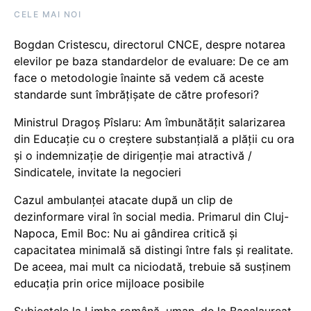
CELE MAI NOI
Bogdan Cristescu, directorul CNCE, despre notarea
elevilor pe baza standardelor de evaluare: De ce am
face o metodologie înainte să vedem că aceste
standarde sunt îmbrățișate de către profesori?
Ministrul Dragoș Pîslaru: Am îmbunătățit salarizarea
din Educație cu o creștere substanțială a plății cu ora
și o indemnizație de dirigenție mai atractivă /
Sindicatele, invitate la negocieri
Cazul ambulanței atacate după un clip de
dezinformare viral în social media. Primarul din Cluj-
Napoca, Emil Boc: Nu ai gândirea critică și
capacitatea minimală să distingi între fals și realitate.
De aceea, mai mult ca niciodată, trebuie să susținem
educația prin orice mijloace posibile
Subiectele la Limba română, uman, de la Bacalaureat