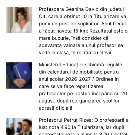
Profesoara Geanina David din județul
Olt, care a obținut 10 la Titularizare va
primi un post de suplinitor. Anul trecut
a făcut naveta 15 km: Rezultatul este o
mare bucurie, însă consider că
adevărata valoare a unui profesor se
vede la clasă, în relația cu elevii
Ministerul Educației schimbă regulile
din calendarul de mobilitate pentru
anul școlar 2026-2027 / Ordinea în
care se va face repartizarea
profesorilor pe posturi începând cu 20
august, după reorganizarea școlilor -
adresă oficială
Profesorul Petruț Rizea: O profesoară a
luat nota 4.90 la Titularizare, iar după
contestații nota a ajuns la 8.70 / Astfel