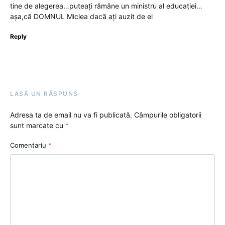
tine de alegerea…puteați rămâne un ministru al educației…
așa,că DOMNUL Miclea dacă ați auzit de el
Reply
LASĂ UN RĂSPUNS
Adresa ta de email nu va fi publicată.
Câmpurile obligatorii
sunt marcate cu
*
Comentariu
*