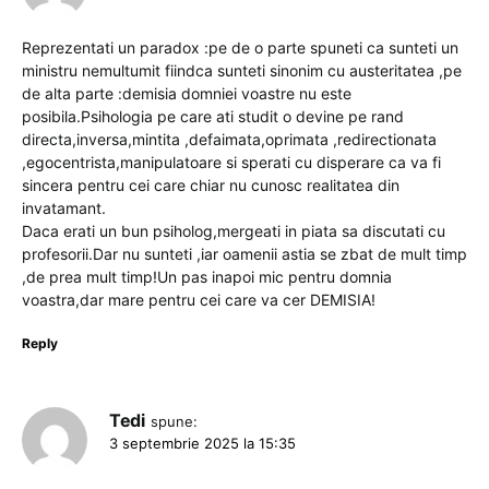
Reprezentati un paradox :pe de o parte spuneti ca sunteti un
ministru nemultumit fiindca sunteti sinonim cu austeritatea ,pe
de alta parte :demisia domniei voastre nu este
posibila.Psihologia pe care ati studit o devine pe rand
directa,inversa,mintita ,defaimata,oprimata ,redirectionata
,egocentrista,manipulatoare si sperati cu disperare ca va fi
sincera pentru cei care chiar nu cunosc realitatea din
invatamant.
Daca erati un bun psiholog,mergeati in piata sa discutati cu
profesorii.Dar nu sunteti ,iar oamenii astia se zbat de mult timp
,de prea mult timp!Un pas inapoi mic pentru domnia
voastra,dar mare pentru cei care va cer DEMISIA!
Reply
Tedi
spune:
3 septembrie 2025 la 15:35