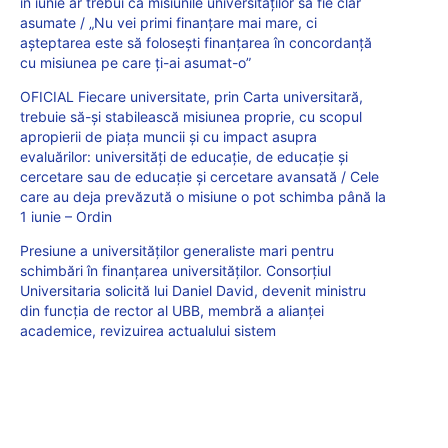
în iunie ar trebui ca misiunile universităților să fie clar
asumate / „Nu vei primi finanțare mai mare, ci
așteptarea este să folosești finanțarea în concordanță
cu misiunea pe care ți-ai asumat-o”
OFICIAL Fiecare universitate, prin Carta universitară,
trebuie să-și stabilească misiunea proprie, cu scopul
apropierii de piața muncii și cu impact asupra
evaluărilor: universități de educație, de educație și
cercetare sau de educație și cercetare avansată / Cele
care au deja prevăzută o misiune o pot schimba până la
1 iunie – Ordin
Presiune a universităților generaliste mari pentru
schimbări în finanțarea universităților. Consorțiul
Universitaria solicită lui Daniel David, devenit ministru
din funcția de rector al UBB, membră a alianței
academice, revizuirea actualului sistem