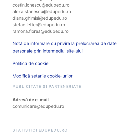
costin.ionescu@edupedu.ro
alexa.stanescu@edupedu.ro
diana.ghimisi@edupedu.ro
stefan.lefter@edupedu.ro
ramona.florea@edupedu.ro
Notă de informare cu privire la prelucrarea de date
personale prin intermediul site-ului
Politica de cookie
Modifică setarile cookie-urilor
PUBLICITATE ȘI PARTENERIATE
Adresă de e-mail
comunicare@edupedu.ro
STATISTICI EDUPEDU.RO