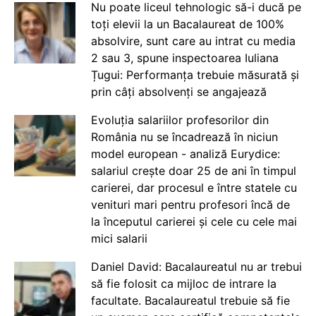
Nu poate liceul tehnologic să-i ducă pe
toți elevii la un Bacalaureat de 100%
absolvire, sunt care au intrat cu media
2 sau 3, spune inspectoarea Iuliana
Țugui: Performanța trebuie măsurată și
prin câți absolvenți se angajează
Evoluția salariilor profesorilor din
România nu se încadrează în niciun
model european - analiză Eurydice:
salariul crește doar 25 de ani în timpul
carierei, dar procesul e între statele cu
venituri mari pentru profesori încă de
la începutul carierei și cele cu cele mai
mici salarii
Daniel David: Bacalaureatul nu ar trebui
să fie folosit ca mijloc de intrare la
facultate. Bacalaureatul trebuie să fie