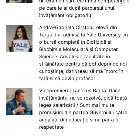
un examen care certifică competențele
pe care le ai după parcursul unui
învățământ obligatoriu
Andra-Gabriela Cîrstoiu, elevă din
Târgu Jiu, admisă la Yale University cu
o bursă completă în Biofizică și
Biochimie Moleculară și Computer
Science: Am ales o facultate în
străinătate pentru că pot deprinde noi
cunoștințe, dar vreau să mă întorc în
țară și să devin profesor
Vicepremierul Tanczos Barna: Dacă
învățământul nu se rezolvă, pică toată
legea salarizării / Sunt mai multe
promisiuni din partea Guvernului către
angajații din educație și nu par a fi
respectate