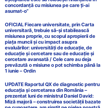
concordanță cu misiunea pe care ți-ai
asumat-o”
OFICIAL Fiecare universitate, prin Carta
universitară, trebuie să-și stabilească
misiunea proprie, cu scopul apropierii de
piața muncii și cu impact asupra
evaluărilor: universități de educație, de
educație și cercetare sau de educație și
cercetare avansată / Cele care au deja
prevăzută o misiune o pot schimba până la
1 iunie – Ordin
UPDATE Raportul QX de diagnostic pentru
educația și cercetarea din România –
prezentat luni de ministrul Daniel David:
Miză majoră – construirea societății bazate
pe cunoaștere, am simțit pe pielea noastră