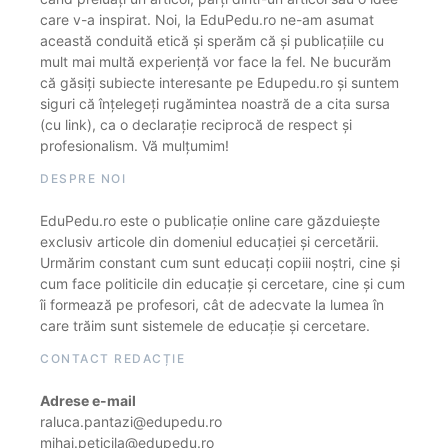
care v-a inspirat. Noi, la EduPedu.ro ne-am asumat
această conduită etică și sperăm că și publicațiile cu
mult mai multă experiență vor face la fel. Ne bucurăm
că găsiți subiecte interesante pe Edupedu.ro și suntem
siguri că înțelegeți rugămintea noastră de a cita sursa
(cu link), ca o declarație reciprocă de respect și
profesionalism. Vă mulțumim!
DESPRE NOI
EduPedu.ro este o publicație online care găzduiește
exclusiv articole din domeniul educației și cercetării.
Urmărim constant cum sunt educați copiii noștri, cine și
cum face politicile din educație și cercetare, cine și cum
îi formează pe profesori, cât de adecvate la lumea în
care trăim sunt sistemele de educație și cercetare.
CONTACT REDACȚIE
Adrese e-mail
raluca.pantazi@edupedu.ro
mihai.peticila@edupedu.ro