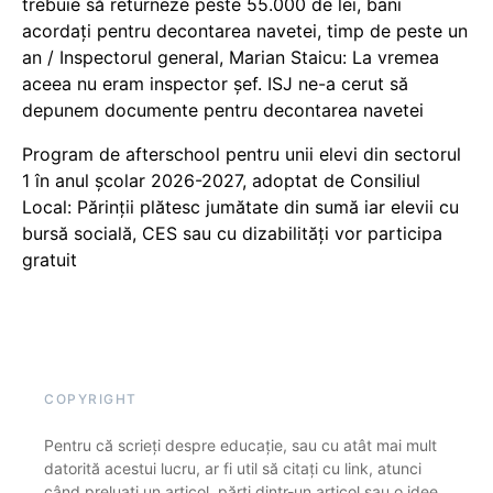
trebuie să returneze peste 55.000 de lei, bani
acordați pentru decontarea navetei, timp de peste un
an / Inspectorul general, Marian Staicu: La vremea
aceea nu eram inspector șef. ISJ ne-a cerut să
depunem documente pentru decontarea navetei
Program de afterschool pentru unii elevi din sectorul
1 în anul școlar 2026-2027, adoptat de Consiliul
Local: Părinții plătesc jumătate din sumă iar elevii cu
bursă socială, CES sau cu dizabilităţi vor participa
gratuit
COPYRIGHT
Pentru că scrieți despre educație, sau cu atât mai mult
datorită acestui lucru, ar fi util să citați cu link, atunci
când preluați un articol, părți dintr-un articol sau o idee