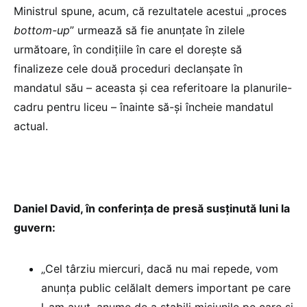
Ministrul spune, acum, că rezultatele acestui „proces
bottom-up
” urmează să fie anunțate în zilele
următoare, în condițiile în care el dorește să
finalizeze cele două proceduri declanșate în
mandatul său – aceasta și cea referitoare la planurile-
cadru pentru liceu – înainte să-și încheie mandatul
actual.
Daniel David, în conferința de presă susținută luni la
guvern:
„Cel târziu miercuri, dacă nu mai repede, vom
anunța public celălalt demers important pe care
l-am avut, anume de a stabili misiunile pe care și