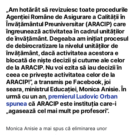
„Am hotărât să revizuiesc toate procedurile
Agenției Române de Asigurare a Calității în
Învățământul Preuniversitar (ARACIP) care
îngreunează activitatea în cadrul unităților
de învățământ. Degeaba am inițiat procesul
de debirocratizare la nivelul unităților de
învățământ, dacă activitatea acestora e
blocată de niște decizii și cutume ale celor
de la ARACIP. Nu voi ezita să iau decizii în
ceea ce privește activitatea celor de la
ARACIP!”, a transmis pe Facebook, joi
seara, ministrul Educației, Monica Anisie. În
urmă cu un an,
premierul Ludovic Orban
spunea
că ARACIP este instituția care-i
„agasează cel mai mult pe profesori”.
Monica Anisie a mai spus că eliminarea unor