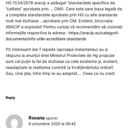
HG 1534/2018 aracip a adăugat ”standardele specifice de
”calitate” aprobate prin … OM!). Care este oare baza legală de
a completa standardele aprobate prin HG cu alte standarde
mult mai stufoase …aprobate prin OM. Evident, birocrația
ARACIP a explodat! Pentru curioși vă recomandăm să vizionați
informațiile respective la adresa :
https://aracip.eu/categorii-
documente/info-utile-acreditare-standarde
PS Interesant dar f repede (aproape instantaneu) au și
răspuns la anunțul dnei Ministru! Proiectele de Hg propuse
sunt cel puțin la fel de stufoase ca cele existente și, evident,
neadaptate la realitatea curentă (a învățământului online!)
Sau, cine știe, între timp le-au adaptat…. Ceea ce nu cred!
Reply
Roxana
spune:
9 octombrie 2020 la 09:42