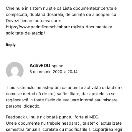
Cine nu e în sistem nu ştie că Lista documentelor cerute e
complicată, dublând dosarele, de cerinţa de a acoperi cu
Dovezi fiecare autoevaluare:
https://www.parintiicerschimbare.ro/lista-documentelor-
solicitate-de-aracip/
Reply
ActivEDU
spune:
8 octombrie 2020 la 20:14
Tipic sistemului ne așteptăm ca anumite activități didactice (
comusie metodică de ex ) sa fie tăiate, dar apoi ele sa se
regăsească in toate fisele de evaluare internă sau miscare
personal didactic.
Feedback ul nu e niciodată punctul forte al MEC.
Unele documente nu trebuie neapărat ,,taiate” ci actualizate
semestrial/anual si corelate cu modificările si ciopârțirea legii