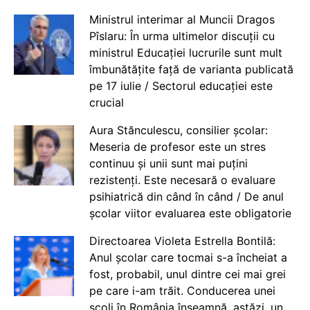
Ministrul interimar al Muncii Dragos
Pîslaru: În urma ultimelor discuții cu
ministrul Educației lucrurile sunt mult
îmbunătățite față de varianta publicată
pe 17 iulie / Sectorul educației este
crucial
Aura Stănculescu, consilier școlar:
Meseria de profesor este un stres
continuu și unii sunt mai puțini
rezistenți. Este necesară o evaluare
psihiatrică din când în când / De anul
școlar viitor evaluarea este obligatorie
Directoarea Violeta Estrella Bontilă:
Anul școlar care tocmai s-a încheiat a
fost, probabil, unul dintre cei mai grei
pe care i-am trăit. Conducerea unei
școli în România înseamnă, astăzi, un