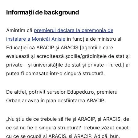
Informații de background
Amintim că
premierul declara la ceremonia de
instalare a Monicăi Anisie
în funcția de ministru al
Educației că ARACIP și ARACIS [agențiile care
evaluează și acreditează școlile/grădinițele de stat și
private – și universitățile de stat și private – n.red.] ar
putea fi comasate într-o singură structură.
De altfel, potrivit surselor Edupedu.ro, premierul
Orban ar avea în plan desființarea ARACIP.
„Nu știu de ce trebuie să fie și ARACIP, și ARACIS, de
ce să nu fie o singură structură? Trebuie văzut exact
cu ce se ocupă și ARACIS, și ARACIP. Adică, bun,