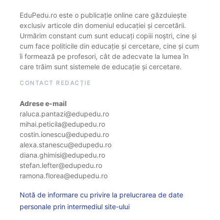
EduPedu.ro este o publicație online care găzduiește
exclusiv articole din domeniul educației și cercetării.
Urmărim constant cum sunt educați copiii noștri, cine și
cum face politicile din educație și cercetare, cine și cum
îi formează pe profesori, cât de adecvate la lumea în
care trăim sunt sistemele de educație și cercetare.
CONTACT REDACȚIE
Adrese e-mail
raluca.pantazi@edupedu.ro
mihai.peticila@edupedu.ro
costin.ionescu@edupedu.ro
alexa.stanescu@edupedu.ro
diana.ghimisi@edupedu.ro
stefan.lefter@edupedu.ro
ramona.florea@edupedu.ro
Notă de informare cu privire la prelucrarea de date
personale prin intermediul site-ului