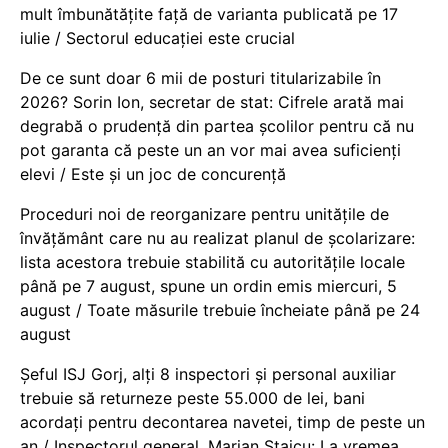
mult îmbunătățite față de varianta publicată pe 17
iulie / Sectorul educației este crucial
De ce sunt doar 6 mii de posturi titularizabile în
2026? Sorin Ion, secretar de stat: Cifrele arată mai
degrabă o prudență din partea școlilor pentru că nu
pot garanta că peste un an vor mai avea suficienți
elevi / Este și un joc de concurență
Proceduri noi de reorganizare pentru unitățile de
învățământ care nu au realizat planul de școlarizare:
lista acestora trebuie stabilită cu autoritățile locale
până pe 7 august, spune un ordin emis miercuri, 5
august / Toate măsurile trebuie încheiate până pe 24
august
Șeful ISJ Gorj, alți 8 inspectori și personal auxiliar
trebuie să returneze peste 55.000 de lei, bani
acordați pentru decontarea navetei, timp de peste un
an / Inspectorul general, Marian Staicu: La vremea