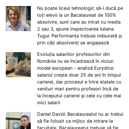
Nu poate liceul tehnologic să-i ducă pe
toți elevii la un Bacalaureat de 100%
absolvire, sunt care au intrat cu media
2 sau 3, spune inspectoarea Iuliana
Țugui: Performanța trebuie măsurată și
prin câți absolvenți se angajează
Evoluția salariilor profesorilor din
România nu se încadrează în niciun
model european - analiză Eurydice:
salariul crește doar 25 de ani în timpul
carierei, dar procesul e între statele cu
venituri mari pentru profesori încă de
la începutul carierei și cele cu cele mai
mici salarii
Daniel David: Bacalaureatul nu ar trebui
să fie folosit ca mijloc de intrare la
facultate. Bacalaureatul trebuie să fie