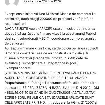
9 octombrie 2020 la 12:07
Excepțională inițiativă Dna Ministru! Dincolo de comentariile
pesimiste, dacă reușiți 200000 de profesori vor fi profund
recunoscători!
DACĂ REUȘIȚI! Acolo (ARACIP) este un nucleu dur, f dur ca
dovadă că au răspuns în mare viteză la acest anunț! Public!
deși sunt subordonați MEC (în coordonare cum s-au aranjat
de câțiva ani).
Au răspuns în mare viteză dar, ca de obicei pe lângă subiect!
Birocrația constă în ceea ce au construit cu migală și la
culmea birocrației (standarde, proceduri sofisticate de
evaluare și ”experți” care au băgat frica în școli!).
Exemplu concret:
ȘTIE DNA MINISTRU CĂ ÎN PREZENT EVALUĂRILE PENTRU
ACREDITARE, CONFORM INF. DE PE SITE-UL ARACIP
(
https://aracip.eu/categorii-documente/info-utile-acreditare-
standarde
) SE REALIZEAZĂ ÎN BAZA UNUI om DIN 2012 ( OM
4688/29.06.2012) CÂND ÎN OUG 75/2005 (ACTUALIZATĂ)
SCRIE NEGRU PE ALB CĂ STANDARDELE APLICATE SUNT
CELE APROBATE PRIN HG. În traducere: la HG nr. 21/2007 și