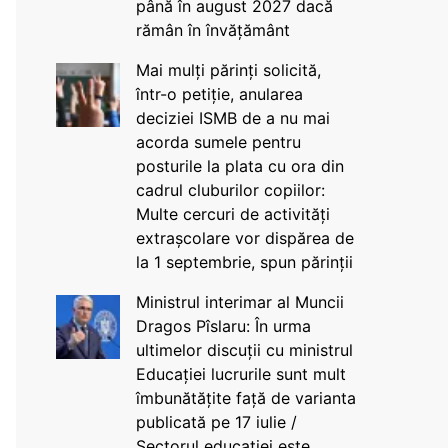
până în august 2027 dacă
rămân în învățământ
Mai mulți părinți solicită,
într-o petiție, anularea
deciziei ISMB de a nu mai
acorda sumele pentru
posturile la plata cu ora din
cadrul cluburilor copiilor:
Multe cercuri de activități
extrașcolare vor dispărea de
la 1 septembrie, spun părinții
Ministrul interimar al Muncii
Dragos Pîslaru: În urma
ultimelor discuții cu ministrul
Educației lucrurile sunt mult
îmbunătățite față de varianta
publicată pe 17 iulie /
Sectorul educației este