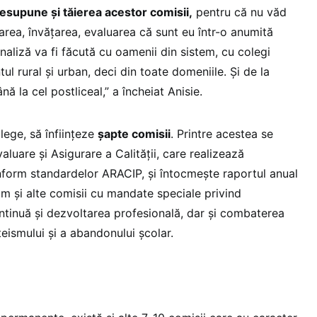
presupune și tăierea acestor comisii,
pentru că nu văd
rea, învățarea, evaluarea că sunt eu într-o anumită
aliză va fi făcută cu oamenii din sistem, cu colegi
ul rural și urban, deci din toate domeniile. Și de la
ă la cel postliceal,” a încheiat Anisie.
 lege, să înființeze
șapte comisii
. Printre acestea se
uare și Asigurare a Calității, care realizează
form standardelor ARACIP, și întocmește raportul anual
um și alte comisii cu mandate speciale privind
ntinuă și dezvoltarea profesională, dar și combaterea
teismului și a abandonului școlar.