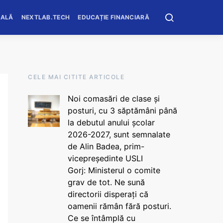
OALĂ
NEXTLAB.TECH
EDUCAȚIE FINANCIARĂ
CELE MAI CITITE ARTICOLE
Noi comasări de clase și
posturi, cu 3 săptămâni până
la debutul anului școlar
2026-2027, sunt semnalate
de Alin Badea, prim-
vicepreședinte USLI
Gorj: Ministerul o comite
grav de tot. Ne sună
directorii disperați că
oamenii rămân fără posturi.
Ce se întâmplă cu