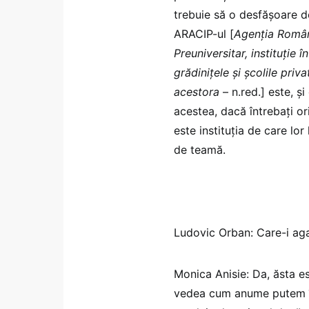
trebuie să o desfășoare d
ARACIP-ul [
Agenția Română
Preuniversitar, instituție
grădinițele și școlile priv
acestora
– n.red.] este, ș
acestea, dacă întrebați o
este instituția de care lo
de teamă.
Ludovic Orban: Care-i ag
Monica Anisie: Da, ăsta e
vedea cum anume putem îm