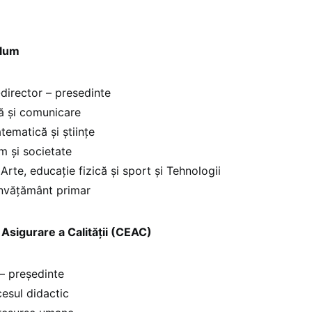
ulum
director – presedinte
ă şi comunicare
tematică şi ştiinţe
m şi societate
Arte, educaţie fizică şi sport și Tehnologii
Învăţământ primar
 Asigurare a Calității (CEAC)
 – președinte
cesul didactic