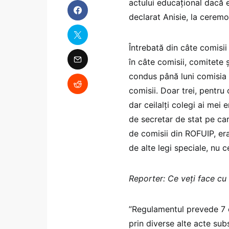
actului educațional dacă e
declarat Anisie, la cerem
Întrebată din câte comisii
în câte comisii, comitete 
condus până luni comisia 
comisii. Doar trei, pentru
dar ceilalți colegi ai mei e
de secretar de stat pe ca
de comisii din ROFUIP, er
de alte legi speciale, nu c
Reporter: Ce veți face cu
”Regulamentul prevede 7 c
prin diverse alte acte subs