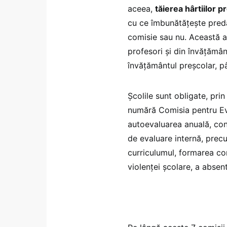
aceea,
tăierea hârtiilor 
cu ce îmbunătățește preda
comisie sau nu. Această an
profesori și din învățământ
învățământul preșcolar, pân
Școlile sunt obligate, prin
numără Comisia pentru Eval
autoevaluarea anuală, con
de evaluare internă, prec
curriculumul, formarea co
violenței școlare, a absen