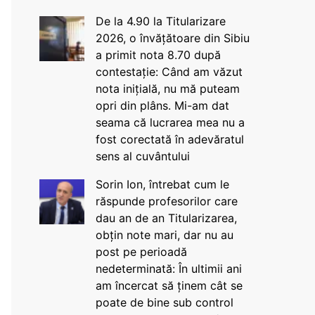
De la 4.90 la Titularizare
2026, o învățătoare din Sibiu
a primit nota 8.70 după
contestație: Când am văzut
nota inițială, nu mă puteam
opri din plâns. Mi-am dat
seama că lucrarea mea nu a
fost corectată în adevăratul
sens al cuvântului
Sorin Ion, întrebat cum le
răspunde profesorilor care
dau an de an Titularizarea,
obțin note mari, dar nu au
post pe perioadă
nedeterminată: În ultimii ani
am încercat să ținem cât se
poate de bine sub control