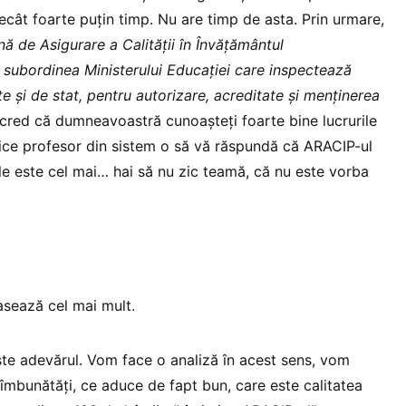
ecât foarte puțin timp. Nu are timp de asta. Prin urmare,
 de Asigurare a Calității în Învățământul
 în subordinea Ministerului Educației care inspectează
ate și de stat, pentru autorizare, acreditate și menținerea
i cred că dumneavoastră cunoașteți foarte bine lucrurile
rice profesor din sistem o să vă răspundă că ARACIP-ul
r le este cel mai… hai să nu zic teamă, că nu este vorba
asează cel mai mult.
ste adevărul. Vom face o analiză în acest sens, vom
bunătăți, ce aduce de fapt bun, care este calitatea