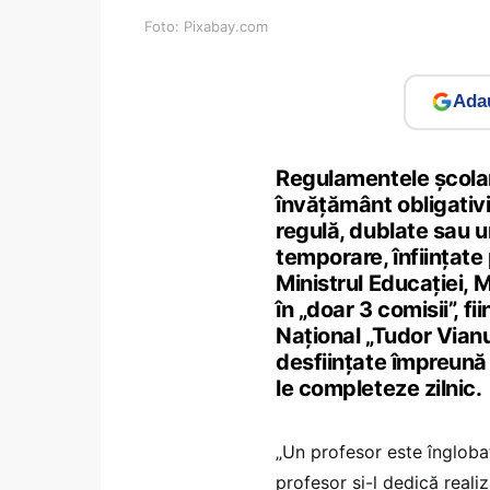
Foto: Pixabay.com
Adau
Regulamentele școlar
învățământ obligativit
regulă, dublate sau u
temporare, înființate
Ministrul Educației, 
în „doar 3 comisii”, f
Național „Tudor Vianu”
desființate împreună c
le completeze zilnic.
„Un profesor este îngloba
profesor și-l dedică realiz