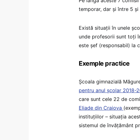
Pe lângă aceste 7 comisii 
temporar, dar și între 5 ș
Există situații în unele ș
unde profesorii sunt toți î
este șef (responsabil) la 
Exemple practice
Școala gimnazială Măgurel
pentru anul școlar 2018-
care sunt cele 22 de comi
Eliade din Craiova
(exempl
instituțiilor – situația ac
sistemul de învățământ pr