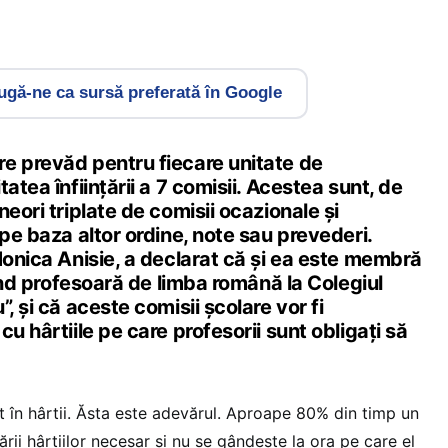
gă-ne ca sursă preferată în Google
e prevăd pentru fiecare unitate de
atea înființării a 7 comisii. Acestea sunt, de
neori triplate de comisii ocazionale și
 pe baza altor ordine, note sau prevederi.
Monica Anisie, a declarat că și ea este membră
iind profesoară de limba română la Colegiul
, și că aceste comisii școlare vor fi
u hârtiile pe care profesorii sunt obligați să
t în hârtii. Ăsta este adevărul. Aproape 80% din timp un
ării hârtiilor necesar și nu se gândește la ora pe care el