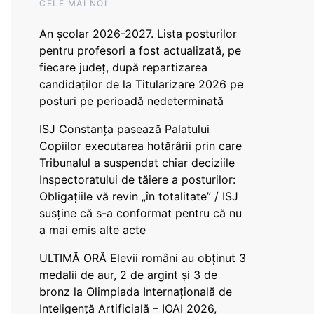
CELE MAI NOI
An școlar 2026-2027. Lista posturilor
pentru profesori a fost actualizată, pe
fiecare județ, după repartizarea
candidaților de la Titularizare 2026 pe
posturi pe perioadă nedeterminată
ISJ Constanța pasează Palatului
Copiilor executarea hotărârii prin care
Tribunalul a suspendat chiar deciziile
Inspectoratului de tăiere a posturilor:
Obligațiile vă revin „în totalitate” / ISJ
susține că s-a conformat pentru că nu
a mai emis alte acte
ULTIMĂ ORĂ Elevii români au obținut 3
medalii de aur, 2 de argint și 3 de
bronz la Olimpiada Internațională de
Inteligență Artificială – IOAI 2026,