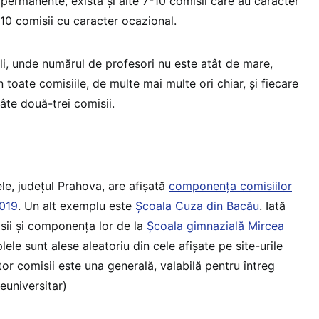
permanente, există și alte 7-10 comisii care au caracter
i 10 comisii cu caracter ocazional.
coli, unde numărul de profesori nu este atât de mare,
n toate comisiile, de multe mai multe ori chiar, și fiecare
câte două-trei comisii.
e, județul Prahova, are afișată
componența comisiilor
2019
. Un alt exemplu este
Școala Cuza din Bacău
. Iată
sii și componența lor de la
Școala gimnazială Mircea
ele sunt alese aleatoriu din cele afișate pe site-urile
estor comisii este una generală, valabilă pentru întreg
euniversitar)