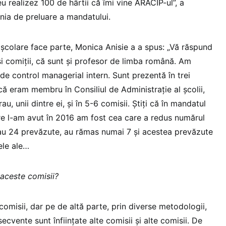
u realizez 100 de hârtii că îmi vine ARACIP-ul”, a
onia de preluare a mandatului.
 școlare face parte, Monica Anisie a a spus: „Vă răspund
și comiții, că sunt și profesor de limba română. Am
de control managerial intern. Sunt prezentă în trei
 că eram membru în Consiliul de Administrație al școlii,
rau, unii dintre ei, și în 5-6 comisii. Știți că în mandatul
re l-am avut în 2016 am fost cea care a redus numărul
au 24 prevăzute, au rămas numai 7 și acestea prevăzute
ele ale…
 aceste comisii?
omisii, dar pe de altă parte, prin diverse metodologii,
ecvente sunt înființate alte comisii și alte comisii. De