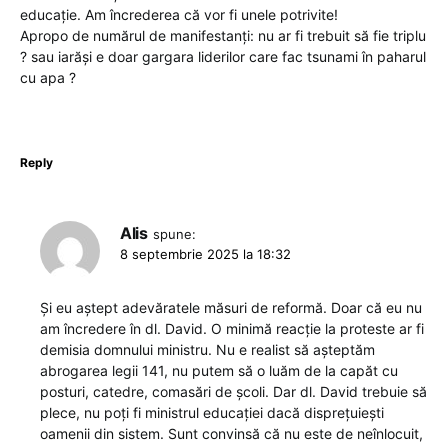
educație. Am încrederea că vor fi unele potrivite!
Apropo de numărul de manifestanți: nu ar fi trebuit să fie triplu
? sau iarăși e doar gargara liderilor care fac tsunami în paharul
cu apa ?
Reply
Alis
spune:
8 septembrie 2025 la 18:32
Și eu aștept adevăratele măsuri de reformă. Doar că eu nu
am încredere în dl. David. O minimă reacție la proteste ar fi
demisia domnului ministru. Nu e realist să așteptăm
abrogarea legii 141, nu putem să o luăm de la capăt cu
posturi, catedre, comasări de școli. Dar dl. David trebuie să
plece, nu poți fi ministrul educației dacă disprețuiești
oamenii din sistem. Sunt convinsă că nu este de neînlocuit,