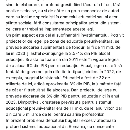
sine de elaborare, e profund greșit, fiind făcut din birou, fără
analize serioase, cu și de către un grup monocolor de autori
care nu include specialiști în domeniul educației sau ai altor
științe sociale, fără consultarea principalilor actori din sistem-
cei care ar trebui să implementeze aceste legi.
Un prim aspect este cel al subfinantării învătământului. Potrivit
proiectelor de lege, pe zona de educaţie preuniversitară, se
prevede alocarea suplimentară de fonduri ar fi de 11 mld. de
lei în 2023 şi astfel s-ar ajunge la 3,5-4% din PIB alocat
educaţiei. Si asta cu toate ca din 2011 este în vigoare legea
de a aloca 6% din PIB pentru educaţie. Anual, legea este însă
fentată de guverne, prin diferite tertipuri juridice. În 2022, de
exemplu, bugetul Ministerului Educaţiei a fost de 32 de
miliarde de lei, adică aproximativ 3% din PIB, la jumătate faţă
de cât ar fi trebuit să fie alocarea. Dar, proiectul de lege nu
prevede alocarea de 6% din PIB pentru educaţie nici în anul
2023. Dimpotrivă , creşterea prevăzută pentru sistemul
educaţional preuniversitar era de 11 mld. de lei anul viitor, dar
din care 5 miliarde de lei pentru salariile profesorilor.
In prezent problema deficitului bugetar excesiv afectează
profund sistemul educational din România, cu consecinte