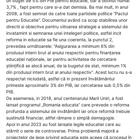
un buget de 5% din PIB pentru educatie, dar a obtinut numai
3,7% , fapt pentru care si-a dat demisia. Ba mai mult, in anul
2008, a fost semnat de catre toate partidele politice “Pactul
pentru Educatie”. Documentul având ca scop stabilirea unor
directii si obiective pentru viitoarea strategie a sistemului de
invatamint si semnarea unei intelegeri politice, astfel incit
reforma in educatie sa fie una coerenta, la punctul 2,
prevedea următoarele: “Asigurarea a minimum 6% din
produsul intern brut al anului respectiv pentru finanțarea
educației naționale, iar pentru activitatea de cercetare
științifică se alocă anual, de la bugetul de stat, minimum 1%
din produsul intern brut al anului respectiv”. Acest lucru nu s-a
respectat niciodată, astfel că in prezent învătământul
primeste aproximativ 3% din PIB, iar cercetarea sub 0,5% din
PIB.
De asemenea, in 2018, anul centenarului Marii Uniri, a fost
lansat programul „Romania educata” care prevede o reforma
profunda a sistemului de invătământ iar orice reformă trebuie
sustinută financiar, altfel rămane o simplă demagogie.
Apoi in anul 2023 au fost lansate legile educatiei care au
stârnit o serie de controverse. Prima problemă majoră a
proiectelor de lege privind educatia este aceea că procesul în