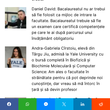
Daniel David: Bacalaureatul nu ar trebui
să fie folosit ca mijloc de intrare la
facultate. Bacalaureatul trebuie să fie
un examen care certifică competențele
pe care le ai după parcursul unui
învățământ obligatoriu
Andra-Gabriela Cîrstoiu, elevă din
Târgu Jiu, admisă la Yale University cu
o bursă completă în Biofizică și
Biochimie Moleculară și Computer
Science: Am ales o facultate în
străinătate pentru că pot deprinde noi
cunoștințe, dar vreau să mă întorc în
țară și să devin profesor
Vicepremierul Tanczos Barna: Dacă
învățământul nu se rezolvă, pică toată