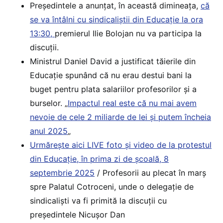
Președintele a anunţat, în această dimineaţa,
că
se va întâlni cu sindicaliştii din Educaţie la ora
13:30,
premierul Ilie Bolojan nu va participa la
discuții.
Ministrul Daniel David a justificat tăierile din
Educație spunând că nu erau destui bani la
buget pentru plata salariilor profesorilor și a
burselor. „
Impactul real este că nu mai avem
nevoie de cele 2 miliarde de lei și putem încheia
anul 2025
„
Urmărește aici LIVE foto și video de la protestul
din Educație, în prima zi de școală, 8
septembrie 2025
/ Profesorii au plecat în marș
spre Palatul Cotroceni, unde o delegație de
sindicaliști va fi primită la discuții cu
președintele Nicușor Dan