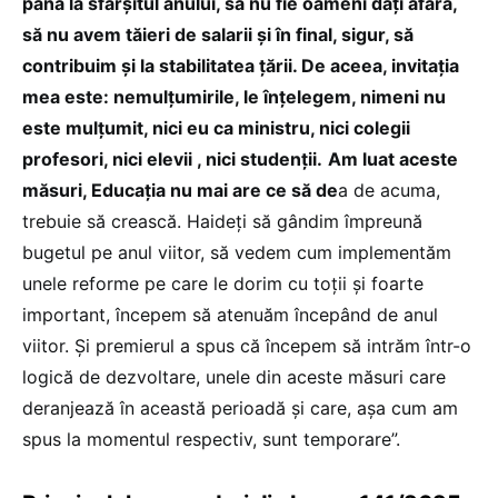
până la sfârșitul anului, să nu fie oameni dați afară,
să nu avem tăieri de salarii și în final, sigur, să
contribuim și la stabilitatea țării. De aceea, invitația
mea este: nemulțumirile, le înțelegem, nimeni nu
este mulțumit, nici eu ca ministru, nici colegii
profesori, nici elevii , nici studenții.
Am luat aceste
măsuri, Educația nu mai are ce să de
a de acuma,
trebuie să crească. Haideți să gândim împreună
bugetul pe anul viitor, să vedem cum implementăm
unele reforme pe care le dorim cu toții și foarte
important, începem să atenuăm începând de anul
viitor. Și premierul a spus că începem să intrăm într-o
logică de dezvoltare, unele din aceste măsuri care
deranjează în această perioadă și care, așa cum am
spus la momentul respectiv, sunt temporare”.