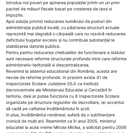
introdus noi poveri pe spinarea populației printr-un un prim
pachet de măsuri fiscale bazat pe cresterea de taxe si
impozite.
Apoi soluția privind reducerea numărului de posturi din
administraţia publică locală, cu păstrarea structurii actuale
reprezintă mai degrabă o cârpeală care nu rezolvă reducerea
deficitului bugetar excesiv și nu contribuie substanţial la
stabilizarea datoriei publice.
Pentru pentru reducerea cheltuielilor de functionare a statului
sunt necesare reforme structurale profunde intre care reforma
administrativ-teritorială si descentralizarea.
Revenind la sistemul educational din România, acesta are
nevoie de reforme profunde. In prezent exista 41 de
Inspectorate Scolare Judeţene (ISJ) ca instituții
deconcentrate ale Ministerului Educaţiei şi Cercetării în
teritoriu, desi ar putea funcţiona cu 8 Inspectorate Scolare
organizate pe structura regiunilor de dezvoltare, iar accentul
să cadă pe calitatea învătământului în şcoli.
In plus, învătământul românesc suferă de o subfinanţare
cronică de mulţi ani. Reamintim ca în anul 2005, ministrul
educatiei la acea vreme Mircea Miclea, a solicitat pentru 2006