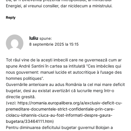
Energiei, al vreunui consilier, dar nicidecum a ministrului.
Reply
Iuliu
spune:
8 septembrie 2025 la 15:15
Tot răul vine de la aceşti imbecili care ne guvernează cum ar
spune André Santini în cartea sa intitulată “Ces imbéciles qui
nous gouvernent: manuel lucide et autocritique à l’usage des
hommes politiques”.
Guvernările anterioare au adus România la cel mai mare deficit
bugetar, desi au existat avertizări că lucrurile merg într-o
directie gresită.
(vezi:
https://romania.europalibera.org/a/exclusiv-deficit-cu-
premeditare-documentele-strict-confidentiale-prin-care-
ciolacu-iohannis-ciuca-au-fost-informati-despre-gaura-
bugetara/33464111.htm
)
Pentru diminuarea deficitului bugetar guvernul Bolojan a