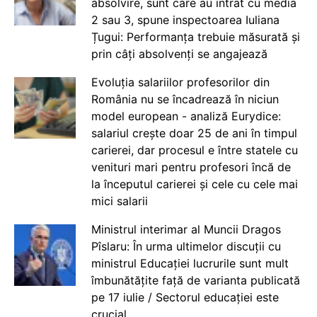
absolvire, sunt care au intrat cu media
2 sau 3, spune inspectoarea Iuliana
Țugui: Performanța trebuie măsurată și
prin câți absolvenți se angajează
Evoluția salariilor profesorilor din
România nu se încadrează în niciun
model european - analiză Eurydice:
salariul crește doar 25 de ani în timpul
carierei, dar procesul e între statele cu
venituri mari pentru profesori încă de
la începutul carierei și cele cu cele mai
mici salarii
Ministrul interimar al Muncii Dragos
Pîslaru: În urma ultimelor discuții cu
ministrul Educației lucrurile sunt mult
îmbunătățite față de varianta publicată
pe 17 iulie / Sectorul educației este
crucial