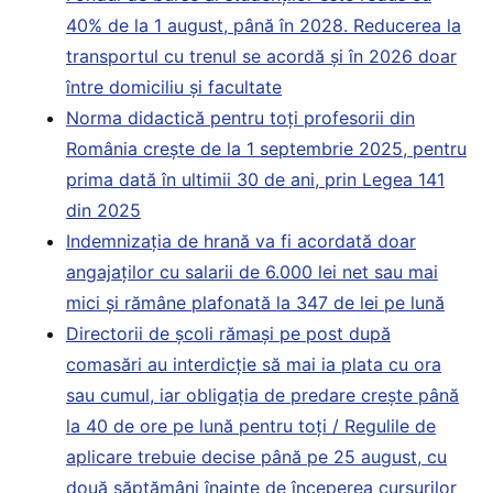
40% de la 1 august, până în 2028. Reducerea la
transportul cu trenul se acordă și în 2026 doar
între domiciliu și facultate
Norma didactică pentru toți profesorii din
România crește de la 1 septembrie 2025, pentru
prima dată în ultimii 30 de ani, prin Legea 141
din 2025
Indemnizația de hrană va fi acordată doar
angajaților cu salarii de 6.000 lei net sau mai
mici și rămâne plafonată la 347 de lei pe lună
Directorii de școli rămași pe post după
comasări au interdicție să mai ia plata cu ora
sau cumul, iar obligația de predare crește până
la 40 de ore pe lună pentru toți / Regulile de
aplicare trebuie decise până pe 25 august, cu
două săptămâni înainte de începerea cursurilor