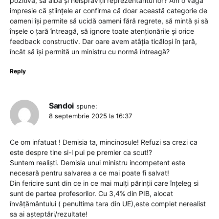
pozitivă, să aibă și neisprăviții reprezentantul lor? Am o vagă
impresie că științele ar confirma că doar această categorie de
oameni își permite să ucidă oameni fără regrete, să mintă și să
înșele o țară întreagă, să ignore toate atenționările și orice
feedback constructiv. Dar oare avem atâția ticăloși în țară,
încât să își permită un ministru cu normă întreagă?
Reply
Sandoi
spune:
8 septembrie 2025 la 16:37
Ce om infatuat ! Demisia ta, mincinosule! Refuzi sa crezi ca
este despre tine si-l pui pe premier ca scut!?
Suntem realiști. Demisia unui ministru incompetent este
necesară pentru salvarea a ce mai poate fi salvat!
Din fericire sunt din ce in ce mai mulți părinții care înțeleg si
sunt de partea profesorilor. Cu 3,4% din PIB, alocat
învățământului ( penultima tara din UE),este complet nerealist
sa ai așteptări/rezultate!