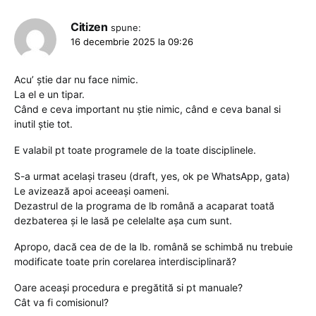
Citizen
spune:
16 decembrie 2025 la 09:26
Acu’ știe dar nu face nimic.
La el e un tipar.
Când e ceva important nu știe nimic, când e ceva banal si
inutil știe tot.
E valabil pt toate programele de la toate disciplinele.
S-a urmat același traseu (draft, yes, ok pe WhatsApp, gata)
Le avizează apoi aceeași oameni.
Dezastrul de la programa de lb română a acaparat toată
dezbaterea și le lasă pe celelalte așa cum sunt.
Apropo, dacă cea de de la lb. română se schimbă nu trebuie
modificate toate prin corelarea interdisciplinară?
Oare aceași procedura e pregătită si pt manuale?
Cât va fi comisionul?