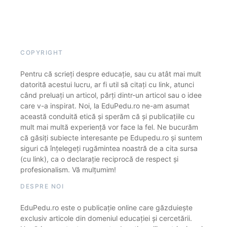
COPYRIGHT
Pentru că scrieți despre educație, sau cu atât mai mult
datorită acestui lucru, ar fi util să citați cu link, atunci
când preluați un articol, părți dintr-un articol sau o idee
care v-a inspirat. Noi, la EduPedu.ro ne-am asumat
această conduită etică și sperăm că și publicațiile cu
mult mai multă experiență vor face la fel. Ne bucurăm
că găsiți subiecte interesante pe Edupedu.ro și suntem
siguri că înțelegeți rugămintea noastră de a cita sursa
(cu link), ca o declarație reciprocă de respect și
profesionalism. Vă mulțumim!
DESPRE NOI
EduPedu.ro este o publicație online care găzduiește
exclusiv articole din domeniul educației și cercetării.