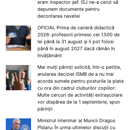
eram inspector șef. ISJ ne-a cerut să
depunem documente pentru
decontarea navetei
OFICIAL Prima de carieră didactică
2026: profesorii primesc cei 1.500 de
lei până la 31 august și îi pot folosi
până în august 2027 dacă rămân în
învățământ
Mai mulți părinți solicită, într-o petiție,
anularea deciziei ISMB de a nu mai
acorda sumele pentru posturile la plata
cu ora din cadrul cluburilor copiilor:
Multe cercuri de activități extrașcolare
vor dispărea de la 1 septembrie, spun
părinții
Ministrul interimar al Muncii Dragos
Pîslaru: În urma ultimelor discuții cu