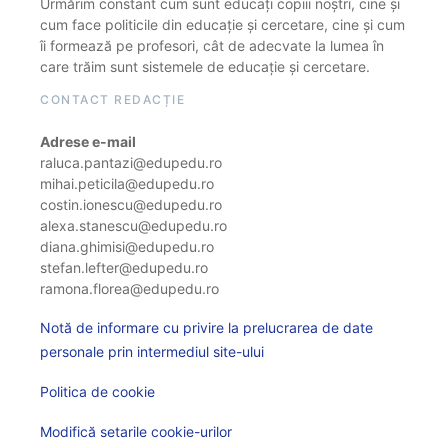
Urmărim constant cum sunt educați copiii noștri, cine și
cum face politicile din educație și cercetare, cine și cum
îi formează pe profesori, cât de adecvate la lumea în
care trăim sunt sistemele de educație și cercetare.
CONTACT REDACȚIE
Adrese e-mail
raluca.pantazi@edupedu.ro
mihai.peticila@edupedu.ro
costin.ionescu@edupedu.ro
alexa.stanescu@edupedu.ro
diana.ghimisi@edupedu.ro
stefan.lefter@edupedu.ro
ramona.florea@edupedu.ro
Notă de informare cu privire la prelucrarea de date
personale prin intermediul site-ului
Politica de cookie
Modifică setarile cookie-urilor