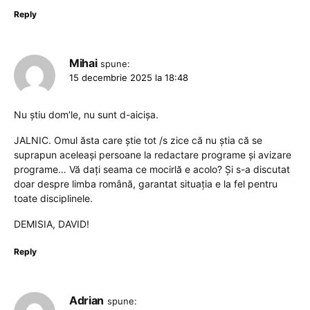
Reply
Mihai
spune:
15 decembrie 2025 la 18:48
Nu știu dom’le, nu sunt d-aicișa.
JALNIC. Omul ăsta care știe tot /s zice că nu știa că se
suprapun aceleași persoane la redactare programe și avizare
programe… Vă dați seama ce mocirlă e acolo? Și s-a discutat
doar despre limba română, garantat situația e la fel pentru
toate disciplinele.
DEMISIA, DAVID!
Reply
Adrian
spune: