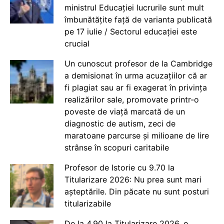
ministrul Educației lucrurile sunt mult
îmbunătățite față de varianta publicată
pe 17 iulie / Sectorul educației este
crucial
Un cunoscut profesor de la Cambridge
a demisionat în urma acuzațiilor că ar
fi plagiat sau ar fi exagerat în privința
realizărilor sale, promovate printr-o
poveste de viață marcată de un
diagnostic de autism, zeci de
maratoane parcurse și milioane de lire
strânse în scopuri caritabile
Profesor de Istorie cu 9.70 la
Titularizare 2026: Nu prea sunt mari
așteptările. Din păcate nu sunt posturi
titularizabile
De la 4.90 la Titularizare 2026, o