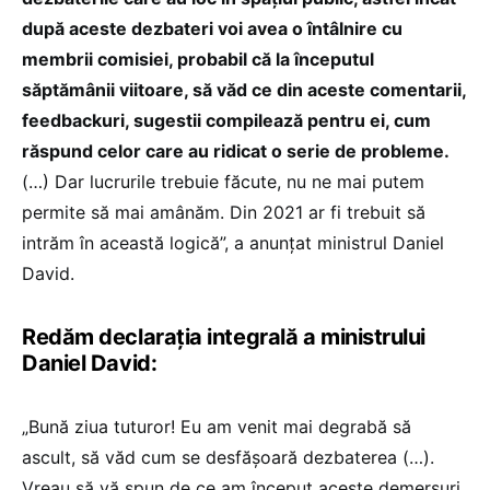
după aceste dezbateri voi avea o întâlnire cu
membrii comisiei, probabil că la începutul
săptămânii viitoare, să văd ce din aceste comentarii,
feedbackuri, sugestii compilează pentru ei, cum
răspund celor care au ridicat o serie de probleme.
(…) Dar lucrurile trebuie făcute, nu ne mai putem
permite să mai amânăm. Din 2021 ar fi trebuit să
intrăm în această logică”, a anunțat ministrul Daniel
David.
Redăm declarația integrală a ministrului
Daniel David:
„Bună ziua tuturor! Eu am venit mai degrabă să
ascult, să văd cum se desfășoară dezbaterea (…).
Vreau să vă spun de ce am început aceste demersuri.