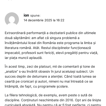
ion
spune:
14 decembrie 2025 la 16:22
Extraordinară performanță a dezbaterii publice din ultimele
două săptămâni: am aflat că singura problemă a
învățământului liceal din România este programa la limba și
literatura română. Atât. Restul disciplinelor funcționează
impecabil, profesorii sunt fericiți, elevii pregătiți pentru viață,
iar piața muncii aplaudă.
În acest timp, zeci de platouri, mii de comentarii și tone de
„analize” s-au învârtit obsesiv în jurul aceluiași subiect. Un
succes deplin de deturnare a atenției. Când toată lumea se
ceartă pe cronicari și autori, nimeni nu mai întreabă ce se
întâmplă, de fapt, cu programele școlare.
La filiera tehnologică, de exemplu, avem peste o sută de
discipline. Conținuturi neschimbate din 2016. Opt ani de liniște
curriculară absolută. Nu pentru că ar fi fost perfecte, ci pentru