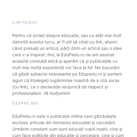
COPYRIGHT
Pentru că scrieți despre educație, sau cu atât mai mult
datorită acestui lucru, ar fi util să citați cu link, atunci
când preluați un articol, părți dintr-un articol sau o idee
care v-a inspirat. Noi, la EduPedu.ro ne-am asumat
această conduită etică și sperăm că și publicațiile cu
mult mai multă experiență vor face la fel. Ne bucurăm
că găsiți subiecte interesante pe Edupedu.ro și suntem
siguri că înțelegeți rugămintea noastră de a cita sursa
(cu link), ca o declarație reciprocă de respect și
profesionalism. Vă mulțumim!
DESPRE NOI
EduPedu.ro este o publicație online care găzduiește
exclusiv articole din domeniul educației și cercetării.
Urmărim constant cum sunt educați copiii noștri, cine și
cum face politicile din educație și cercetare, cine și cum