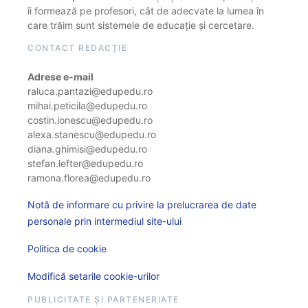
îi formează pe profesori, cât de adecvate la lumea în
care trăim sunt sistemele de educație și cercetare.
CONTACT REDACȚIE
Adrese e-mail
raluca.pantazi@edupedu.ro
mihai.peticila@edupedu.ro
costin.ionescu@edupedu.ro
alexa.stanescu@edupedu.ro
diana.ghimisi@edupedu.ro
stefan.lefter@edupedu.ro
ramona.florea@edupedu.ro
Notă de informare cu privire la prelucrarea de date
personale prin intermediul site-ului
Politica de cookie
Modifică setarile cookie-urilor
PUBLICITATE ȘI PARTENERIATE