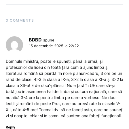
3 COMMENTS
BDBD
spune:
15 decembrie 2025 la 22:22
Domnule ministru, poate le spuneți, până la urmă, și
profesorilor de liceu din toată țara cum a ajuns limba și
literatura română să piardă, în noile planuri-cadru, 3 ore pe un
rând de clase: 4>3 la clasa a IX-a, 3>2 la clasa a XI-a și 3>2 la
clasa a XII-a! E de râsu’-plânsu’! Nu e țară în UE care să-și
bată joc în asemenea hal de limba și cultura națională, care să
nu aibă 3-4 ore la pentru limba pe care o vorbesc. Ne dau
lecții și românii de peste Prut, care au prevăzute la clasele V-
XII, câte 4-5 ore! Tocmai dv. să ne faceți asta, care ne spuneți
zi și noapte, chiar și în somn, că suntem analfabeți funcționali.
Reply