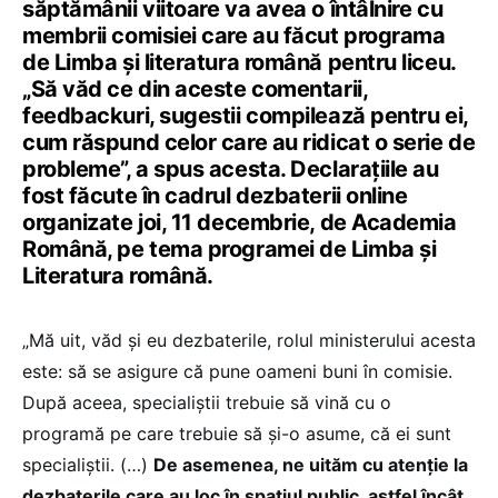
săptămânii viitoare va avea o întâlnire cu
membrii comisiei care au făcut programa
de Limba și literatura română pentru liceu.
„Să văd ce din aceste comentarii,
feedbackuri, sugestii compilează pentru ei,
cum răspund celor care au ridicat o serie de
probleme”, a spus acesta. Declarațiile au
fost făcute în cadrul dezbaterii online
organizate joi, 11 decembrie, de Academia
Română, pe tema programei de Limba și
Literatura română.
„Mă uit, văd și eu dezbaterile, rolul ministerului acesta
este: să se asigure că pune oameni buni în comisie.
După aceea, specialiștii trebuie să vină cu o
programă pe care trebuie să și-o asume, că ei sunt
specialiștii. (…)
De asemenea, ne uităm cu atenție la
dezbaterile care au loc în spațiul public, astfel încât