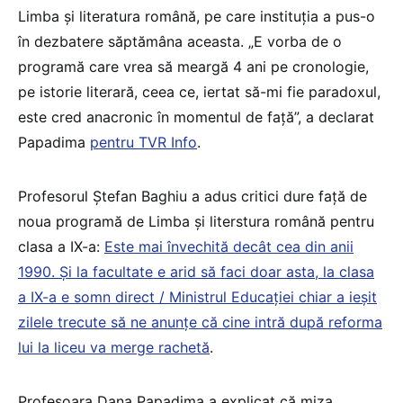
Limba și literatura română, pe care instituția a pus-o
în dezbatere săptămâna aceasta. „E vorba de o
programă care vrea să meargă 4 ani pe cronologie,
pe istorie literară, ceea ce, iertat să-mi fie paradoxul,
este cred anacronic în momentul de față”, a declarat
Papadima
pentru TVR Info
.
Profesorul Ștefan Baghiu a adus critici dure față de
noua programă de Limba și literstura română pentru
clasa a IX-a:
Este mai învechită decât cea din anii
1990. Și la facultate e arid să faci doar asta, la clasa
a IX-a e somn direct / Ministrul Educației chiar a ieșit
zilele trecute să ne anunțe că cine intră după reforma
lui la liceu va merge rachetă
.
Profesoara Dana Papadima a explicat că miza