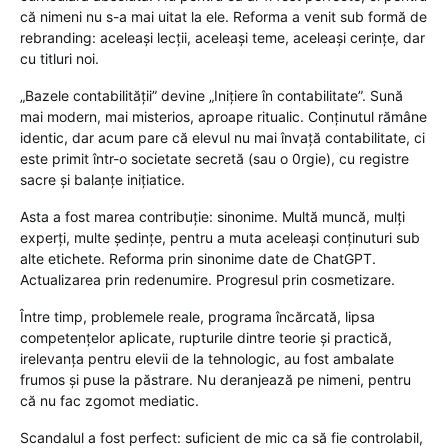
că nimeni nu s-a mai uitat la ele. Reforma a venit sub formă de
rebranding: aceleași lecții, aceleași teme, aceleași cerințe, dar
cu titluri noi.
„Bazele contabilității” devine „Inițiere în contabilitate”. Sună
mai modern, mai misterios, aproape ritualic. Conținutul rămâne
identic, dar acum pare că elevul nu mai învață contabilitate, ci
este primit într-o societate secretă (sau o 0rgie), cu registre
sacre și balanțe inițiatice.
Asta a fost marea contribuție: sinonime. Multă muncă, mulți
experți, multe ședințe, pentru a muta aceleași conținuturi sub
alte etichete. Reforma prin sinonime date de ChatGPT.
Actualizarea prin redenumire. Progresul prin cosmetizare.
Între timp, problemele reale, programa încărcată, lipsa
competențelor aplicate, rupturile dintre teorie și practică,
irelevanța pentru elevii de la tehnologic, au fost ambalate
frumos și puse la păstrare. Nu deranjează pe nimeni, pentru
că nu fac zgomot mediatic.
Scandalul a fost perfect: suficient de mic ca să fie controlabil,