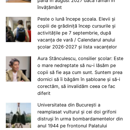
până în august 2027 dacă rămân în
învățământ
Peste o lună începe școala. Elevii și
copiii de grădiniță încep cursurile și
activitățile pe 7 septembrie, după
vacanța de vară / Calendarul anului
școlar 2026-2027 și lista vacanțelor
Aura Stănculescu, consilier școlar: Este
o mare nedreptate să nu-i lăsăm pe
copii să fie așa cum sunt. Suntem prea
dornici să îi băgăm în șabloane și să-i
corectăm, să invalidăm ceea ce fac
diferit
Universitatea din București a
reamplasat vulturul și cei doi grifoni
distruși în urma bombardamentelor din
anul 1944 pe frontonul Palatului