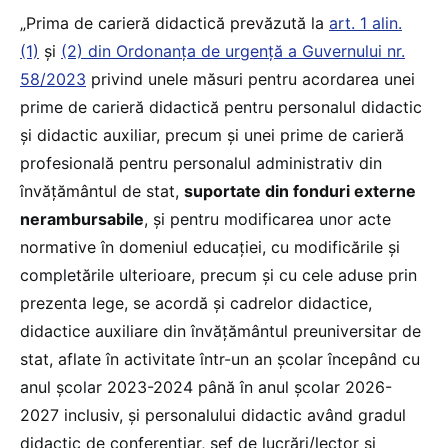
„Prima de carieră didactică prevăzută la
art. 1 alin.
(1)
și
(2) din Ordonanța de urgență a Guvernului nr.
58/2023
privind unele măsuri pentru acordarea unei
prime de carieră didactică pentru personalul didactic
și didactic auxiliar, precum și unei prime de carieră
profesională pentru personalul administrativ din
învățământul de stat,
suportate din fonduri externe
nerambursabile
, și pentru modificarea unor acte
normative în domeniul educației, cu modificările și
completările ulterioare, precum și cu cele aduse prin
prezenta lege, se acordă și cadrelor didactice,
didactice auxiliare din învățământul preuniversitar de
stat, aflate în activitate într-un an școlar începând cu
anul școlar 2023-2024 până în anul școlar 2026-
2027 inclusiv, și personalului didactic având gradul
didactic de conferențiar, șef de lucrări/lector și