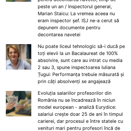
peste un an / Inspectorul general,
Marian Staicu: La vremea aceea nu
eram inspector șef. ISJ ne-a cerut să
depunem documente pentru
decontarea navetei
Nu poate liceul tehnologic să-i ducă pe
toți elevii la un Bacalaureat de 100%
absolvire, sunt care au intrat cu media
2 sau 3, spune inspectoarea Iuliana
Țugui: Performanța trebuie măsurată și
prin câți absolvenți se angajează
Evoluția salariilor profesorilor din
România nu se încadrează în niciun
model european - analiză Eurydice:
salariul crește doar 25 de ani în timpul
carierei, dar procesul e între statele cu
venituri mari pentru profesori încă de