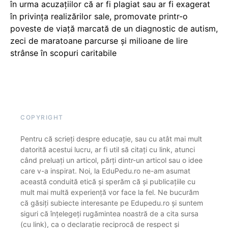
în urma acuzațiilor că ar fi plagiat sau ar fi exagerat
în privința realizărilor sale, promovate printr-o
poveste de viață marcată de un diagnostic de autism,
zeci de maratoane parcurse și milioane de lire
strânse în scopuri caritabile
COPYRIGHT
Pentru că scrieți despre educație, sau cu atât mai mult
datorită acestui lucru, ar fi util să citați cu link, atunci
când preluați un articol, părți dintr-un articol sau o idee
care v-a inspirat. Noi, la EduPedu.ro ne-am asumat
această conduită etică și sperăm că și publicațiile cu
mult mai multă experiență vor face la fel. Ne bucurăm
că găsiți subiecte interesante pe Edupedu.ro și suntem
siguri că înțelegeți rugămintea noastră de a cita sursa
(cu link), ca o declarație reciprocă de respect și