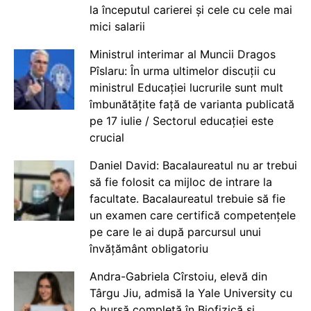
la începutul carierei și cele cu cele mai
mici salarii
Ministrul interimar al Muncii Dragos
Pîslaru: În urma ultimelor discuții cu
ministrul Educației lucrurile sunt mult
îmbunătățite față de varianta publicată
pe 17 iulie / Sectorul educației este
crucial
Daniel David: Bacalaureatul nu ar trebui
să fie folosit ca mijloc de intrare la
facultate. Bacalaureatul trebuie să fie
un examen care certifică competențele
pe care le ai după parcursul unui
învățământ obligatoriu
Andra-Gabriela Cîrstoiu, elevă din
Târgu Jiu, admisă la Yale University cu
o bursă completă în Biofizică și