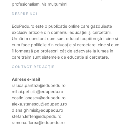
profesionalism. Vă mulțumim!
DESPRE NOI
EduPedu.ro este o publicație online care găzduiește
exclusiv articole din domeniul educației și cercetării.
Urmărim constant cum sunt educați copiii noștri, cine și
cum face politicile din educație și cercetare, cine și cum
îi formează pe profesori, cât de adecvate la lumea în
care trăim sunt sistemele de educație și cercetare.
CONTACT REDACȚIE
Adrese e-mail
raluca.pantazi@edupedu.ro
mihai.peticila@edupedu.ro
costin.ionescu@edupedu.ro
alexa.stanescu@edupedu.ro
diana.ghimisi@edupedu.ro
stefan.lefter@edupedu.ro
ramona.florea@edupedu.ro