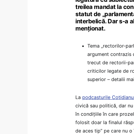
treilea mandat la con
statut de „parlamenta
interbelică. Dar s-a 
menționat.
Tema „rectorilor-par
argument contrazis d
trecut de rectorii-pa
criticilor legate de r
superior – detalii mai
La
podcasturile Cotidianu
civică sau politică, dar n
în condițiile în care prozel
folosit doar la finalul răs
de aces tip” pe care nu o î