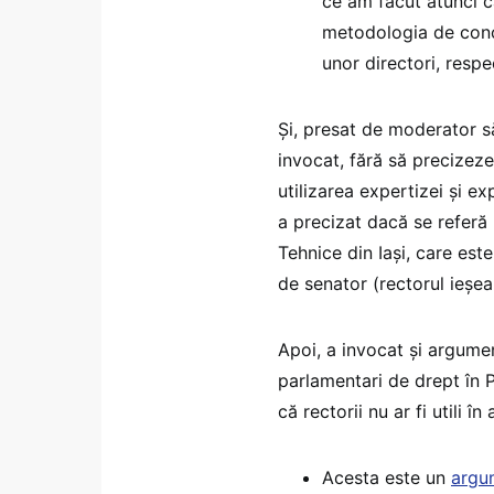
ce am făcut atunci c
metodologia de concu
unor directori, respec
Și, presat de moderator s
invocat, fără să precizeze
utilizarea expertizei și e
a precizat dacă se referă 
Tehnice din Iași, care este
de senator (rectorul ieșea
Apoi, a invocat și argument
parlamentari de drept în 
că rectorii nu ar fi utili î
Acesta este un
argum