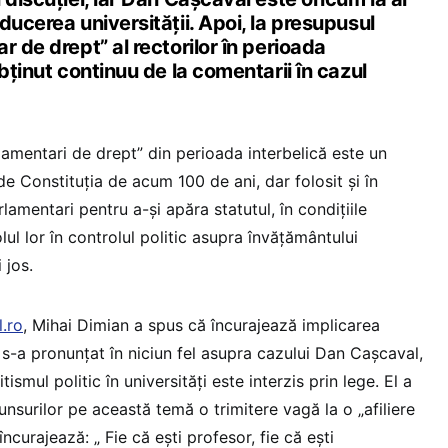
ducerea universității. Apoi, la presupusul
r de drept” al rectorilor în perioada
abținut continuu de la comentarii în cazul
lamentari de drept” din perioada interbelică este un
e Constituția de acum 100 de ani, dar folosit și în
rlamentari pentru a-și apăra statutul, în condițiile
olul lor în controlul politic asupra învățământului
 jos.
l.ro
, Mihai Dimian a spus că încurajează implicarea
u s-a pronunțat în niciun fel asupra cazului Dan Cașcaval,
itismul politic în universități este interzis prin lege. El a
punsurilor pe această temă o trimitere vagă la o „afiliere
ncurajează: „ Fie că ești profesor, fie că ești