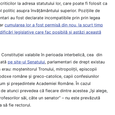
 criticilor la adresa statutului lor, care poate fi folosit ca
 politic asupra învățământului superior. Pozițiile de
ntari au fost declarate incompatibile prin prin legea
dar
cumularea lor a fost permisă din nou, la scurt timp
ficări legislative care fac posibilă și astăzi această
t Constituției valabile în perioada interbelică, cea din
cată
pe site-ul Senatului
, parlamentari de drept existau
 erau: moștenitorul Tronului, mitropoliții, episcopii
rtodoxe române și greco-catolice, capii confesiunilor
cum și președintele Academiei Române. În cazul
a de atunci prevedea că fiecare dintre acestea „își alege,
profesorilor săi, câte un senator” – nu este prevăzută
a să fie rectorul.