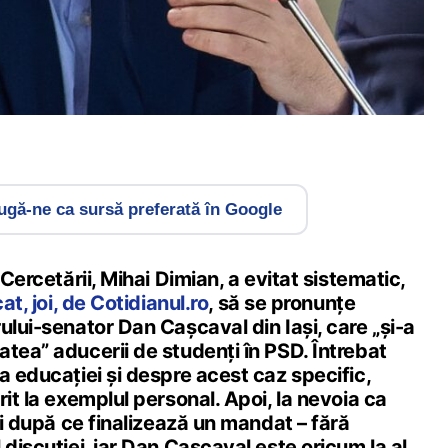
gă-ne ca sursă preferată în Google
 Cercetării, Mihai Dimian, a evitat sistematic,
at, joi, de Cotidianul.ro
, să se pronunțe
ului-senator Dan Cașcaval din Iași, care „și-a
tea” aducerii de studenți în PSD. Întrebat
a educației și despre acest caz specific,
rit la exemplul personal. Apoi, la nevoia ca
ați după ce finalizează un mandat – fără
 discuției, iar Dan Cașcaval este oricum la al