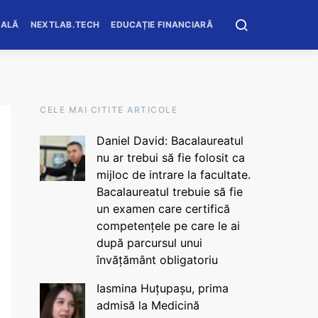
OALĂ
NEXTLAB.TECH
EDUCAȚIE FINANCIARĂ
CELE MAI CITITE ARTICOLE
Daniel David: Bacalaureatul
nu ar trebui să fie folosit ca
mijloc de intrare la facultate.
Bacalaureatul trebuie să fie
un examen care certifică
competențele pe care le ai
după parcursul unui
învățământ obligatoriu
Iasmina Huțupașu, prima
admisă la Medicină