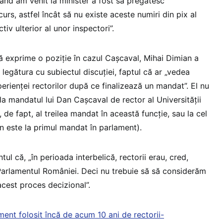
ând am venit la minister a fost să pregătesc
rs, astfel încât să nu existe aceste numiri din pix al
tiv ulterior al unor inspectori”.
ă exprime o poziție în cazul Cașcaval, Mihai Dimian a
 legătura cu subiectul discuției, faptul că ar „vedea
xperienței rectorilor după ce finalizează un mandat”. El nu
la mandatul lui Dan Cașcaval de rector al Universității
, de fapt, al treilea mandat în această funcție, sau la cel
n este la primul mandat în parlament).
ul că, „în perioada interbelică, rectorii erau, cred,
Parlamentul României. Deci nu trebuie să să considerăm
n acest proces decizional”.
ent folosit încă de acum 10 ani de rectorii-