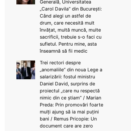
Generală, Universitatea
„Carol Davila” din București:
Când alegi un astfel de
drum, care necesită mult
învățat, multă muncă, multe
sacrificii, trebuie s-o faci cu
sufletul. Pentru mine, asta
înseamnă să fii medic
Trei rectori despre
„anomaliile” din noua Lege a
salarizării: fostul ministru
Daniel David, surprins de
proiectul „care nu respectă
nimic din ce știam” / Marian
Preda: Prin promovări foarte
mulți ajung să ia mai puțini
bani / Remus Pricopie: Un
document care are zero