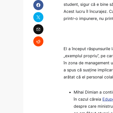
student, sigur că e bine să
Acest lucru îl încurajez. 
printr-o impunere, nu print
El a început răspunsurile l
„exemplul propriu”, pe care
în zona de management uni
a spus că susține implicare
arătat că el personal cola
Mihai Dimian a conti
în cazul căreia
Edupe
despre care ministrul