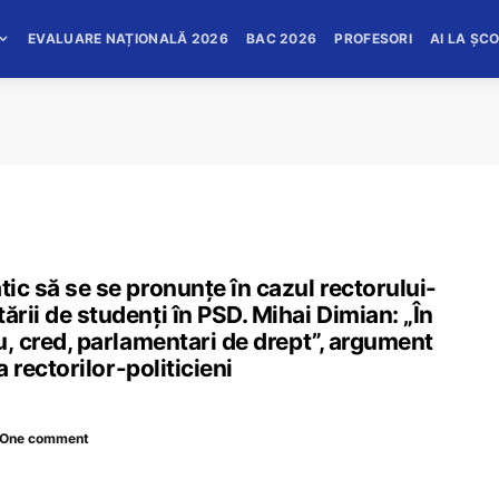
EVALUARE NAȚIONALĂ 2026
BAC 2026
PROFESORI
AI LA ȘC
tic să se se pronunțe în cazul rectorului-
ării de studenți în PSD. Mihai Dimian: „În
au, cred, parlamentari de drept”, argument
a rectorilor-politicieni
One comment