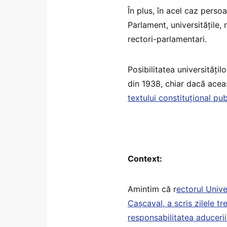
În plus, în acel caz perso
Parlament, universitățile,
rectori-parlamentari.
Posibilitatea universități
din 1938, chiar dacă acea
textului constituțional pub
Context:
Amintim că r
ectorul Unive
Cașcaval, a scris zilele tr
responsabilitatea aducerii 