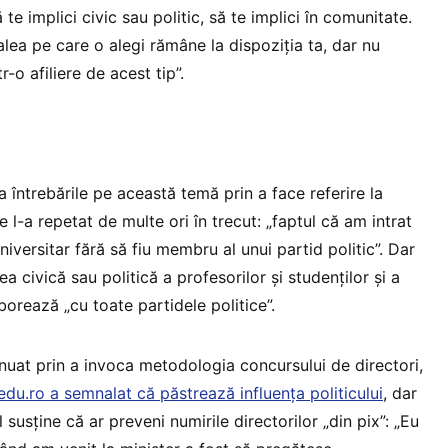
 te implici civic sau politic, să te implici în comunitate.
Calea pe care o alegi rămâne la dispoziția ta, dar nu
r-o afiliere de acest tip”.
a întrebările pe această temă prin a face referire la
 l-a repetat de multe ori în trecut: „faptul că am intrat
versitar fără să fiu membru al unui partid politic”. Dar
a civică sau politică a profesorilor și studenților și a
borează „cu toate partidele politice”.
nuat prin a invoca metodologia concursului de directori,
du.ro a semnalat că păstrează influența politicului
, dar
 susține că ar preveni numirile directorilor „din pix”: „Eu