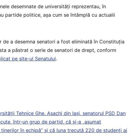
anele desemnate de universități reprezentau, în
 nu partide politice, așa cum se întâmplă cu actualii
lor de a desemna senatori a fost eliminată în Constituția
sta a păstrat o serie de senatori de drept, conform
licat pe site-ul Senatului
.
rsității Tehnice Ghe. Asachi din Iași, senatorul PSD Dan
ecute, într-un grup de partid, că și-a „asumat
tinerilor în echipă” și că luna trecută 220 de studenți ai