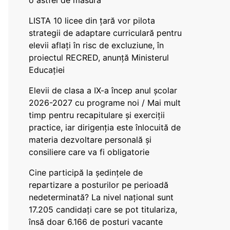
o astfel de măsură
LISTA 10 licee din țară vor pilota
strategii de adaptare curriculară pentru
elevii aflați în risc de excluziune, în
proiectul RECRED, anunță Ministerul
Educației
Elevii de clasa a IX-a încep anul școlar
2026-2027 cu programe noi / Mai mult
timp pentru recapitulare și exerciții
practice, iar dirigenția este înlocuită de
materia dezvoltare personală și
consiliere care va fi obligatorie
Cine participă la ședințele de
repartizare a posturilor pe perioadă
nedeterminată? La nivel național sunt
17.205 candidați care se pot titulariza,
însă doar 6.166 de posturi vacante