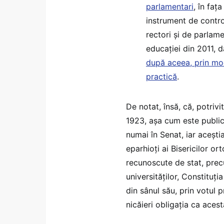
parlamentari
, în fața
instrument de control
rectori și de parlame
educației din 2011, 
după aceea, prin modi
practică
.
De notat, însă, că, potrivi
1923, așa cum este publi
numai în Senat, iar aceștia
eparhioți ai Bisericilor o
recunoscute de stat, pre
universităților, Constituți
din sânul său, prin votul 
nicăieri obligația ca acest