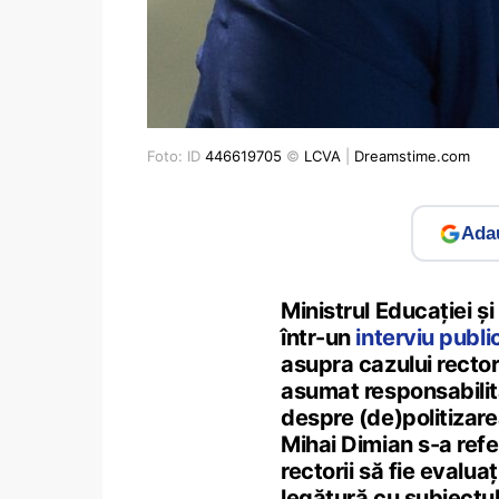
Foto: ID
446619705
©
LCVA
|
Dreamstime.com
Adau
Ministrul Educației și
într-un
interviu public
asupra cazului rector
asumat responsabilita
despre (de)politizare
Mihai Dimian s-a refe
rectorii să fie evalu
legătură cu subiectul