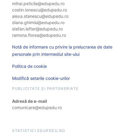
mihai.peticila@edupedu.ro
costin.ionescu@edupedu.ro
alexa.stanescu@edupedu.ro
diana.ghimisi@edupedu.ro
stefan.lefter@edupedu.ro
ramona.florea@edupedu.ro
Notă de informare cu privire la prelucrarea de date
personale prin intermediul site-ului
Politica de cookie
Modifică setarile cookie-urilor
PUBLICITATE ȘI PARTENERIATE
Adresă de e-mail
comunicare@edupedu.ro
STATISTICI EDUPEDU.RO