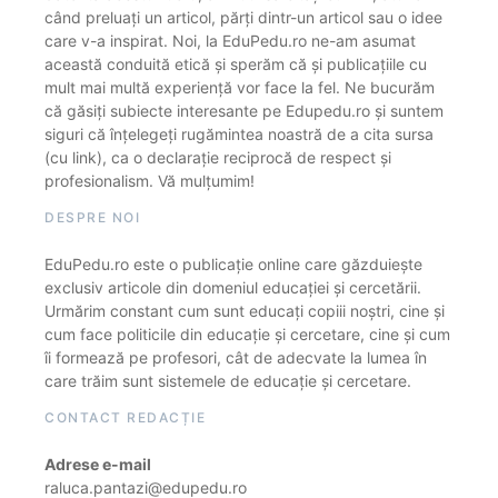
când preluați un articol, părți dintr-un articol sau o idee
care v-a inspirat. Noi, la EduPedu.ro ne-am asumat
această conduită etică și sperăm că și publicațiile cu
mult mai multă experiență vor face la fel. Ne bucurăm
că găsiți subiecte interesante pe Edupedu.ro și suntem
siguri că înțelegeți rugămintea noastră de a cita sursa
(cu link), ca o declarație reciprocă de respect și
profesionalism. Vă mulțumim!
DESPRE NOI
EduPedu.ro este o publicație online care găzduiește
exclusiv articole din domeniul educației și cercetării.
Urmărim constant cum sunt educați copiii noștri, cine și
cum face politicile din educație și cercetare, cine și cum
îi formează pe profesori, cât de adecvate la lumea în
care trăim sunt sistemele de educație și cercetare.
CONTACT REDACȚIE
Adrese e-mail
raluca.pantazi@edupedu.ro