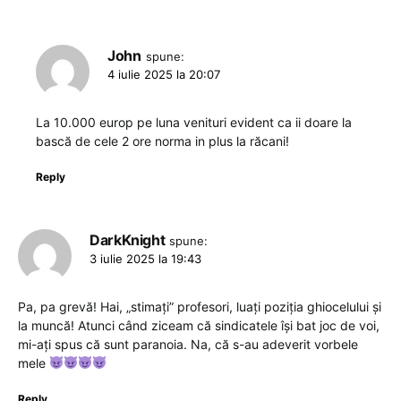
John
spune:
4 iulie 2025 la 20:07
La 10.000 europ pe luna venituri evident ca ii doare la
bască de cele 2 ore norma in plus la răcani!
Reply
DarkKnight
spune:
3 iulie 2025 la 19:43
Pa, pa grevă! Hai, „stimați” profesori, luați poziția ghiocelului și
la muncă! Atunci când ziceam că sindicatele își bat joc de voi,
mi-ați spus că sunt paranoia. Na, că s-au adeverit vorbele
mele
Reply