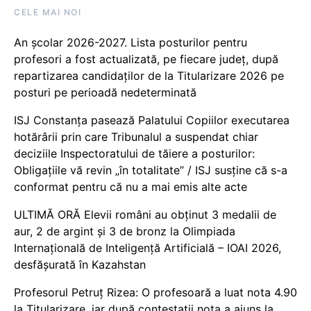
CELE MAI NOI
An școlar 2026-2027. Lista posturilor pentru
profesori a fost actualizată, pe fiecare județ, după
repartizarea candidaților de la Titularizare 2026 pe
posturi pe perioadă nedeterminată
ISJ Constanța pasează Palatului Copiilor executarea
hotărârii prin care Tribunalul a suspendat chiar
deciziile Inspectoratului de tăiere a posturilor:
Obligațiile vă revin „în totalitate” / ISJ susține că s-a
conformat pentru că nu a mai emis alte acte
ULTIMĂ ORĂ Elevii români au obținut 3 medalii de
aur, 2 de argint și 3 de bronz la Olimpiada
Internațională de Inteligență Artificială – IOAI 2026,
desfășurată în Kazahstan
Profesorul Petruț Rizea: O profesoară a luat nota 4.90
la Titularizare, iar după contestații nota a ajuns la