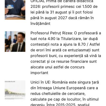
OFICIAL Prima de carieră didactică
2026: profesorii primesc cei 1.500 de
lei până la 31 august și îi pot folosi
până în august 2027 dacă rămân în
învățământ
Profesorul Petruț Rizea: O profesoară a
luat nota 4.90 la Titularizare, iar după
contestații nota a ajuns la 8.70 / Astfel
de erori îmi arată ce entuziasmați sunt
profesorii buni, cu experiență să vină la
corectat și ce resurse financiare sunt
alocate unui astfel de concurs
important
Unici în UE: România este singura țară
din întreaga Uniune Europeană care a
redus cheltuielile de cercetare,
calculate pe cap de locuitor, în ultimul
deceniu. Între 2015-2025, spațiul