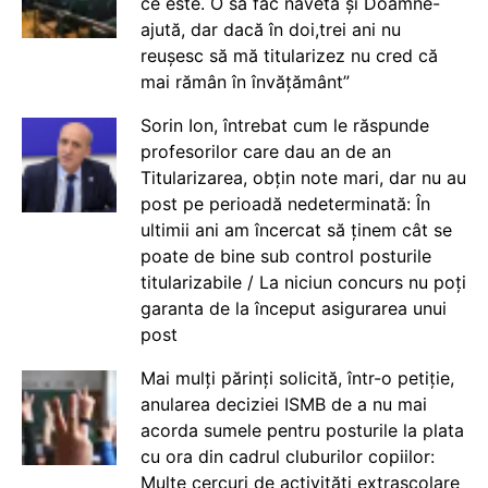
ce este. O să fac naveta și Doamne-
ajută, dar dacă în doi,trei ani nu
reușesc să mă titularizez nu cred că
mai rămân în învățământ”
Sorin Ion, întrebat cum le răspunde
profesorilor care dau an de an
Titularizarea, obțin note mari, dar nu au
post pe perioadă nedeterminată: În
ultimii ani am încercat să ținem cât se
poate de bine sub control posturile
titularizabile / La niciun concurs nu poți
garanta de la început asigurarea unui
post
Mai mulți părinți solicită, într-o petiție,
anularea deciziei ISMB de a nu mai
acorda sumele pentru posturile la plata
cu ora din cadrul cluburilor copiilor:
Multe cercuri de activități extrașcolare