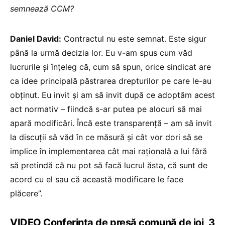
semnează CCM?
Daniel David:
Contractul nu este semnat. Este sigur
până la urmă decizia lor. Eu v-am spus cum văd
lucrurile și înțeleg că, cum să spun, orice sindicat are
ca idee principală păstrarea drepturilor pe care le-au
obținut. Eu invit și am să invit după ce adoptăm acest
act normativ – fiindcă s-ar putea pe alocuri să mai
apară modificări. Încă este transparență – am să invit
la discuții să văd în ce măsură și cât vor dori să se
implice în implementarea cât mai rațională a lui fără
să pretindă că nu pot să facă lucrul ăsta, că sunt de
acord cu el sau că această modificare le face
plăcere”.
VIDEO Conferința de presă comună de joi, 3