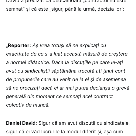
David a precizat că deocamdată „contractul nu este
semnat” și că este „sigur, până la urmă, decizia lor”:
„
Reporter:
Aș vrea totuși să ne explicați cu
exactitate de ce s-a luat această măsură de creștere
a normei didactice. Dacă la discuțiile pe care le-ați
avut cu sindicaliștii săptămâna trecută ați ținut cont
de propunerile care au venit de la ei și de asemenea
să ne precizați dacă ei ar mai putea declanșa o grevă
generală din moment ce semnați acel contract
colectiv de muncă.
Daniel David:
Sigur că am avut discuții cu sindicatele,
sigur că ei văd lucrurile la modul diferit și, așa cum