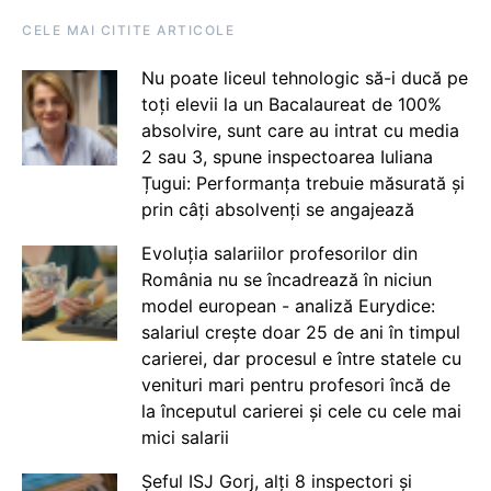
CELE MAI CITITE ARTICOLE
Nu poate liceul tehnologic să-i ducă pe
toți elevii la un Bacalaureat de 100%
absolvire, sunt care au intrat cu media
2 sau 3, spune inspectoarea Iuliana
Țugui: Performanța trebuie măsurată și
prin câți absolvenți se angajează
Evoluția salariilor profesorilor din
România nu se încadrează în niciun
model european - analiză Eurydice:
salariul crește doar 25 de ani în timpul
carierei, dar procesul e între statele cu
venituri mari pentru profesori încă de
la începutul carierei și cele cu cele mai
mici salarii
Șeful ISJ Gorj, alți 8 inspectori și