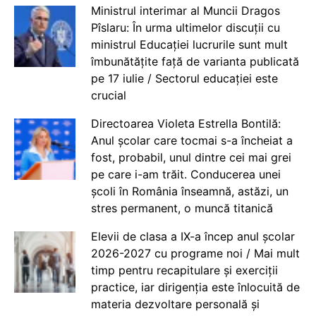
Ministrul interimar al Muncii Dragos
Pîslaru: În urma ultimelor discuții cu
ministrul Educației lucrurile sunt mult
îmbunătățite față de varianta publicată
pe 17 iulie / Sectorul educației este
crucial
Directoarea Violeta Estrella Bontilă:
Anul școlar care tocmai s-a încheiat a
fost, probabil, unul dintre cei mai grei
pe care i-am trăit. Conducerea unei
școli în România înseamnă, astăzi, un
stres permanent, o muncă titanică
Elevii de clasa a IX-a încep anul școlar
2026-2027 cu programe noi / Mai mult
timp pentru recapitulare și exerciții
practice, iar dirigenția este înlocuită de
materia dezvoltare personală și