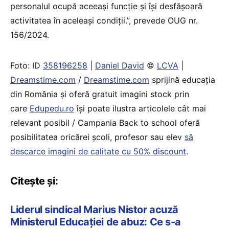
personalul ocupă aceeași funcție și își desfășoară
activitatea în aceleași condiții.”, prevede OUG nr.
156/2024.
Foto: ID
358196258
|
Daniel David
©
LCVA
|
Dreamstime.com
/
Dreamstime.com
sprijină educaţia
din România şi oferă gratuit imagini stock prin
care
Edupedu.ro
îşi poate ilustra articolele cât mai
relevant posibil / Campania Back to school oferă
posibilitatea oricărei școli, profesor sau elev
să
descarce imagini de calitate cu 50% discount
.
Citește și:
Liderul sindical Marius Nistor acuză
Ministerul Educației de abuz: Ce s-a