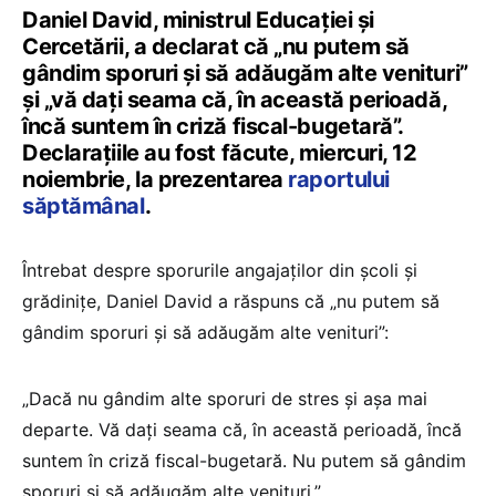
Daniel David, ministrul Educației și
Cercetării, a declarat că „nu putem să
gândim sporuri și să adăugăm alte venituri”
și „vă dați seama că, în această perioadă,
încă suntem în criză fiscal-bugetară”.
Declarațiile au fost făcute, miercuri, 12
noiembrie, la prezentarea
raportului
săptămânal
.
Întrebat despre sporurile angajaților din școli și
grădinițe, Daniel David a răspuns că „nu putem să
gândim sporuri și să adăugăm alte venituri”:
„Dacă nu gândim alte sporuri de stres și așa mai
departe. Vă dați seama că, în această perioadă, încă
suntem în criză fiscal-bugetară. Nu putem să gândim
sporuri și să adăugăm alte venituri.”