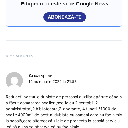
Edupedu.ro este și pe Google News
ABONEAZĂ-TE
6 COMMENTS
Anca
spune:
14 noiembrie 2025 la 21:58
Reduceti posturile dublate de personal auxiliar apărute când s
a făcut comasarea școlilor ,școlile au 2 contabili,2
administratori,2 bibliotecare,2 laborante, 4 funcții *1000 de
școli =4000mii de posturi dublate cu oameni care nu fac nimic
la școală,care alternează zilele de prezenta la școală,serviciu
,că să nu sa se observe că nu fac nimic.