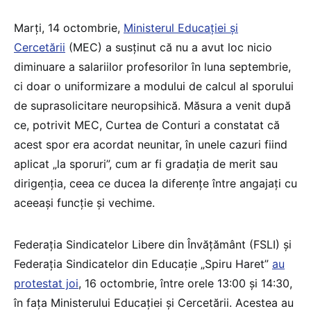
Marți, 14 octombrie,
Ministerul Educației și
Cercetării
(MEC) a susținut că nu a avut loc nicio
diminuare a salariilor profesorilor în luna septembrie,
ci doar o uniformizare a modului de calcul al sporului
de suprasolicitare neuropsihică. Măsura a venit după
ce, potrivit MEC, Curtea de Conturi a constatat că
acest spor era acordat neunitar, în unele cazuri fiind
aplicat „la sporuri”, cum ar fi gradația de merit sau
dirigenția, ceea ce ducea la diferențe între angajați cu
aceeași funcție și vechime.
Federația Sindicatelor Libere din Învățământ (FSLI) și
Federația Sindicatelor din Educație „Spiru Haret”
au
protestat joi
, 16 octombrie, între orele 13:00 și 14:30,
în fața Ministerului Educației și Cercetării. Acestea au