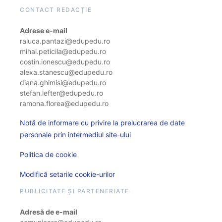
CONTACT REDACȚIE
Adrese e-mail
raluca.pantazi@edupedu.ro
mihai.peticila@edupedu.ro
costin.ionescu@edupedu.ro
alexa.stanescu@edupedu.ro
diana.ghimisi@edupedu.ro
stefan.lefter@edupedu.ro
ramona.florea@edupedu.ro
Notă de informare cu privire la prelucrarea de date
personale prin intermediul site-ului
Politica de cookie
Modifică setarile cookie-urilor
PUBLICITATE ȘI PARTENERIATE
Adresă de e-mail