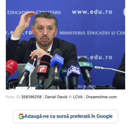
Foto: ID
358196258
|
Daniel David
©
LCVA
|
Dreamstime.com
Adaugă-ne ca sursă preferată în Google