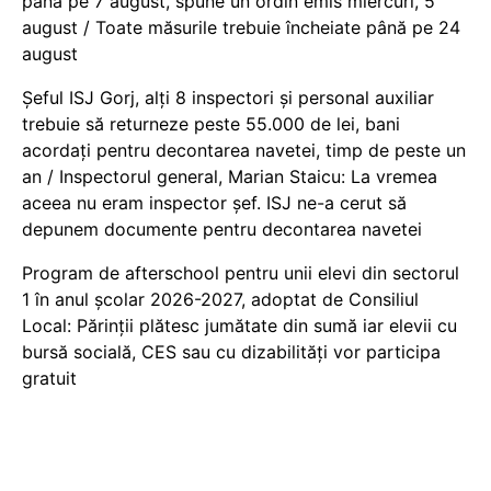
până pe 7 august, spune un ordin emis miercuri, 5
august / Toate măsurile trebuie încheiate până pe 24
august
Șeful ISJ Gorj, alți 8 inspectori și personal auxiliar
trebuie să returneze peste 55.000 de lei, bani
acordați pentru decontarea navetei, timp de peste un
an / Inspectorul general, Marian Staicu: La vremea
aceea nu eram inspector șef. ISJ ne-a cerut să
depunem documente pentru decontarea navetei
Program de afterschool pentru unii elevi din sectorul
1 în anul școlar 2026-2027, adoptat de Consiliul
Local: Părinții plătesc jumătate din sumă iar elevii cu
bursă socială, CES sau cu dizabilităţi vor participa
gratuit