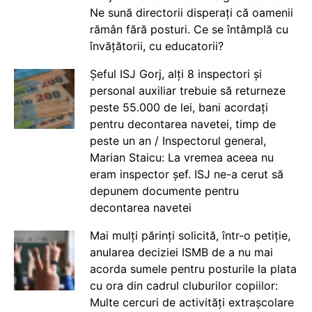
Ne sună directorii disperați că oamenii
rămân fără posturi. Ce se întâmplă cu
învățătorii, cu educatorii?
Șeful ISJ Gorj, alți 8 inspectori și
personal auxiliar trebuie să returneze
peste 55.000 de lei, bani acordați
pentru decontarea navetei, timp de
peste un an / Inspectorul general,
Marian Staicu: La vremea aceea nu
eram inspector șef. ISJ ne-a cerut să
depunem documente pentru
decontarea navetei
Mai mulți părinți solicită, într-o petiție,
anularea deciziei ISMB de a nu mai
acorda sumele pentru posturile la plata
cu ora din cadrul cluburilor copiilor:
Multe cercuri de activități extrașcolare