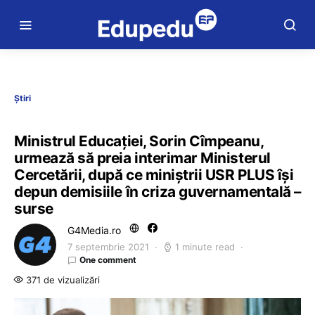
Știri
Ministrul Educației, Sorin Cîmpeanu,
urmează să preia interimar Ministerul
Cercetării, după ce miniștrii USR PLUS își
depun demisiile în criza guvernamentală –
surse
G4Media.ro
7 septembrie 2021
1 minute read
One comment
371 de vizualizări