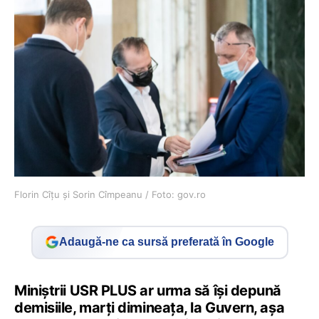
Florin Cîțu și Sorin Cîmpeanu / Foto: gov.ro
Adaugă-ne ca sursă preferată în Google
Miniştrii USR PLUS ar urma să îşi depună
demisiile, marţi dimineaţa, la Guvern, așa