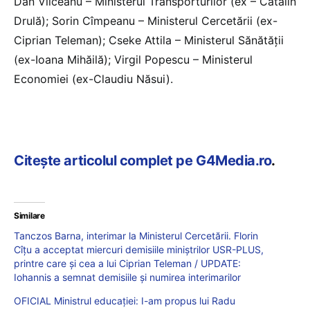
Dan Vîlceanu – Ministerul Transporturilor (ex – Cătălin
Drulă); Sorin Cîmpeanu – Ministerul Cercetării (ex-
Ciprian Teleman); Cseke Attila – Ministerul Sănătății
(ex-Ioana Mihăilă); Virgil Popescu – Ministerul
Economiei (ex-Claudiu Năsui).
Citește articolul complet pe G4Media.ro
.
Similare
Tanczos Barna, interimar la Ministerul Cercetării. Florin
Cîțu a acceptat miercuri demisiile miniștrilor USR-PLUS,
printre care și cea a lui Ciprian Teleman / UPDATE:
Iohannis a semnat demisiile și numirea interimarilor
OFICIAL Ministrul educației: I-am propus lui Radu