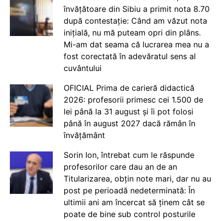
învățătoare din Sibiu a primit nota 8.70
după contestație: Când am văzut nota
inițială, nu mă puteam opri din plâns.
Mi-am dat seama că lucrarea mea nu a
fost corectată în adevăratul sens al
cuvântului
OFICIAL Prima de carieră didactică
2026: profesorii primesc cei 1.500 de
lei până la 31 august și îi pot folosi
până în august 2027 dacă rămân în
învățământ
Sorin Ion, întrebat cum le răspunde
profesorilor care dau an de an
Titularizarea, obțin note mari, dar nu au
post pe perioadă nedeterminată: În
ultimii ani am încercat să ținem cât se
poate de bine sub control posturile