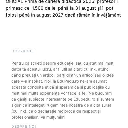
OFICIAL Prima de carieră didactică 2026: profesorii
primesc cei 1.500 de lei până la 31 august și îi pot
folosi până în august 2027 dacă rămân în învățământ
COPYRIGHT
Pentru că scrieți despre educație, sau cu atât mai mult
datorită acestui lucru, ar fi util să citați cu link, atunci
când preluați un articol, părți dintr-un articol sau o idee
care v-a inspirat. Noi, la EduPedu.ro ne-am asumat
această conduită etică și sperăm că și publicațiile cu
mult mai multă experiență vor face la fel. Ne bucurăm
că găsiți subiecte interesante pe Edupedu.ro și suntem
siguri că înțelegeți rugămintea noastră de a cita sursa
(cu link), ca o declarație reciprocă de respect și
profesionalism. Vă mulțumim!
DESPRE NOI