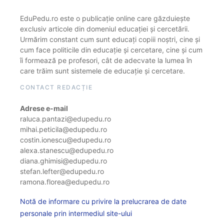
EduPedu.ro este o publicație online care găzduiește
exclusiv articole din domeniul educației și cercetării.
Urmărim constant cum sunt educați copiii noștri, cine și
cum face politicile din educație și cercetare, cine și cum
îi formează pe profesori, cât de adecvate la lumea în
care trăim sunt sistemele de educație și cercetare.
CONTACT REDACȚIE
Adrese e-mail
raluca.pantazi@edupedu.ro
mihai.peticila@edupedu.ro
costin.ionescu@edupedu.ro
alexa.stanescu@edupedu.ro
diana.ghimisi@edupedu.ro
stefan.lefter@edupedu.ro
ramona.florea@edupedu.ro
Notă de informare cu privire la prelucrarea de date
personale prin intermediul site-ului