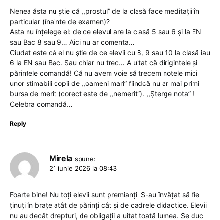
Nenea ăsta nu știe că ,,prostul” de la clasă face meditații în
particular (înainte de examen)?
Asta nu înțelege el: de ce elevul are la clasă 5 sau 6 și la EN
sau Bac 8 sau 9… Aici nu ar comenta…
Ciudat este că el nu știe de ce elevii cu 8, 9 sau 10 la clasă iau
6 la EN sau Bac. Sau chiar nu trec… A uitat că dirigintele și
părintele comandă! Că nu avem voie să trecem notele mici
unor stimabili copii de ,,oameni mari” fiindcă nu ar mai primi
bursa de merit (corect este de ,,nemerit”). ,,Șterge nota” !
Celebra comandă…
Reply
Mirela
spune:
21 iunie 2026 la 08:43
Foarte bine! Nu toți elevii sunt premianți! S-au învățat să fie
ținuți în brațe atât de părinți cât și de cadrele didactice. Elevii
nu au decât drepturi, de obligații a uitat toată lumea. Se duc