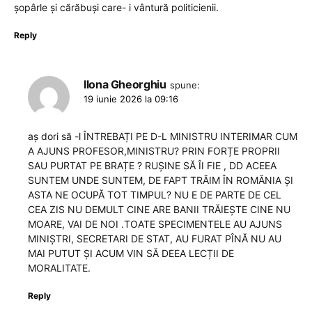
șopârle și cărăbuși care- i vântură politicienii.
Reply
Ilona Gheorghiu
spune:
19 iunie 2026 la 09:16
aș dori să -l ÎNTREBAȚI PE D-L MINISTRU INTERIMAR CUM
A AJUNS PROFESOR,MINISTRU? PRIN FORȚE PROPRII
SAU PURTAT PE BRAȚE ? RUȘINE SĂ ÎI FIE , DD ACEEA
SUNTEM UNDE SUNTEM, DE FAPT TRĂIM ÎN ROMĂNIA ȘI
ASTA NE OCUPĂ TOT TIMPUL? NU E DE PARTE DE CEL
CEA ZIS NU DEMULT CINE ARE BANII TRĂIEȘTE CINE NU
MOARE, VAI DE NOI .TOATE SPECIMENTELE AU AJUNS
MINIȘTRI, SECRETARI DE STAT, AU FURAT PÎNĂ NU AU
MAI PUTUT ȘI ACUM VIN SĂ DEEA LECȚII DE
MORALITATE.
Reply