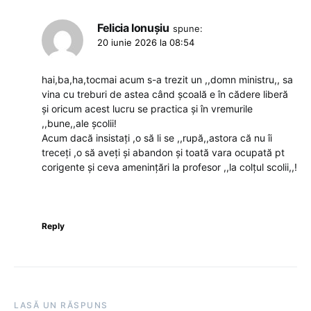
Felicia Ionușiu
spune:
20 iunie 2026 la 08:54
hai,ba,ha,tocmai acum s-a trezit un ,,domn ministru,, sa
vina cu treburi de astea când școală e în cădere liberă
și oricum acest lucru se practica și în vremurile
,,bune,,ale școlii!
Acum dacă insistați ,o să li se ,,rupă,,astora că nu îi
treceți ,o să aveți și abandon și toată vara ocupată pt
corigente și ceva amenințări la profesor ,,la colțul scolii,,!
Reply
LASĂ UN RĂSPUNS