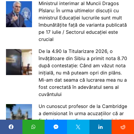
Ministrul interimar al Muncii Dragos
Pîslaru: În urma ultimelor discuții cu
ministrul Educației lucrurile sunt mult
îmbunătățite față de varianta publicată
pe 17 iulie / Sectorul educației este
crucial
De la 4.90 la Titularizare 2026, o
învățătoare din Sibiu a primit nota 8.70
după contestație: Când am văzut nota
inițială, nu mă puteam opri din plâns.
Mi-am dat seama că lucrarea mea nu a
fost corectată în adevăratul sens al
cuvântului
Un cunoscut profesor de la Cambridge
a demisionat în urma acuzațiilor că ar
fi plagiat sau ar fi exagerat în privința
realizărilor sale, promovate printr-o