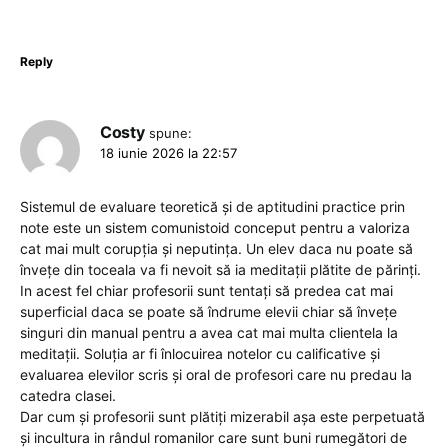
Reply
Costy
spune:
18 iunie 2026 la 22:57
Sistemul de evaluare teoretică și de aptitudini practice prin
note este un sistem comunistoid conceput pentru a valoriza
cat mai mult corupția și neputința. Un elev daca nu poate să
învețe din toceala va fi nevoit să ia meditații plătite de părinți.
In acest fel chiar profesorii sunt tentați să predea cat mai
superficial daca se poate să îndrume elevii chiar să învețe
singuri din manual pentru a avea cat mai multa clientela la
meditații. Soluția ar fi înlocuirea notelor cu calificative și
evaluarea elevilor scris și oral de profesori care nu predau la
catedra clasei.
Dar cum și profesorii sunt plătiți mizerabil așa este perpetuată
și incultura in rândul romanilor care sunt buni rumegători de