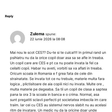
Reply
Zulema
spune:
22 iunie 2026 la 08:08
Mai nou le scot CES?? Du-te si te culca!!!! In primul rand un
psihiatru nu da la orice copil doar asa sa se afle in treaba.
Un copil care are CES e pt ca nu poate invata la fel ca
ceilalti copii. Habar nu aveti, vorbiti sa va aflati in treaba.
Oricum scoala in Romania e f grea fata de cele din
strainatate. Se invata tot ce nu trebuie, materie multa fara
logica , plictisitoare de aia copiii nici nu invata. Multe ore ,
multa materie pe degeaba. Sa tii un copil de clasa a saptea
pana la ora 3 la scoala in banca e o crima. Normal, asa
sunt pregatiti sclavii perfecti pt societatea imbecila im care
traim. Iar cei cu CES au sistemul nervos slabit nu au acelasi
ritm de invatare. Un medic nu da la oricine doar unde