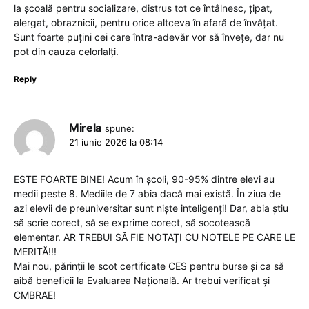
la școală pentru socializare, distrus tot ce întâlnesc, țipat,
alergat, obraznicii, pentru orice altceva în afară de învățat.
Sunt foarte puțini cei care întra-adevăr vor să învețe, dar nu
pot din cauza celorlalți.
Reply
Mirela
spune:
21 iunie 2026 la 08:14
ESTE FOARTE BINE! Acum în școli, 90-95% dintre elevi au
medii peste 8. Mediile de 7 abia dacă mai există. În ziua de
azi elevii de preuniversitar sunt niște inteligenți! Dar, abia știu
să scrie corect, să se exprime corect, să socotească
elementar. AR TREBUI SĂ FIE NOTAȚI CU NOTELE PE CARE LE
MERITĂ!!!
Mai nou, părinții le scot certificate CES pentru burse și ca să
aibă beneficii la Evaluarea Națională. Ar trebui verificat și
CMBRAE!