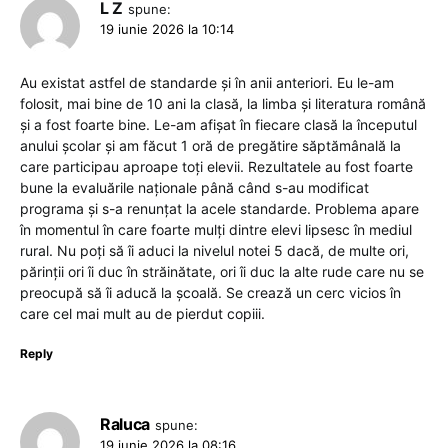
L Z
spune:
19 iunie 2026 la 10:14
Au existat astfel de standarde și în anii anteriori. Eu le-am
folosit, mai bine de 10 ani la clasă, la limba și literatura română
și a fost foarte bine. Le-am afișat în fiecare clasă la începutul
anului școlar și am făcut 1 oră de pregătire săptămânală la
care participau aproape toți elevii. Rezultatele au fost foarte
bune la evaluările naționale până când s-au modificat
programa și s-a renunțat la acele standarde. Problema apare
în momentul în care foarte mulți dintre elevi lipsesc în mediul
rural. Nu poți să îi aduci la nivelul notei 5 dacă, de multe ori,
părinții ori îi duc în străinătate, ori îi duc la alte rude care nu se
preocupă să îi aducă la școală. Se crează un cerc vicios în
care cel mai mult au de pierdut copiii.
Reply
Raluca
spune:
19 iunie 2026 la 08:16