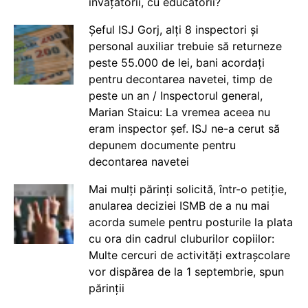
învățătorii, cu educatorii?
Șeful ISJ Gorj, alți 8 inspectori și
personal auxiliar trebuie să returneze
peste 55.000 de lei, bani acordați
pentru decontarea navetei, timp de
peste un an / Inspectorul general,
Marian Staicu: La vremea aceea nu
eram inspector șef. ISJ ne-a cerut să
depunem documente pentru
decontarea navetei
Mai mulți părinți solicită, într-o petiție,
anularea deciziei ISMB de a nu mai
acorda sumele pentru posturile la plata
cu ora din cadrul cluburilor copiilor:
Multe cercuri de activități extrașcolare
vor dispărea de la 1 septembrie, spun
părinții