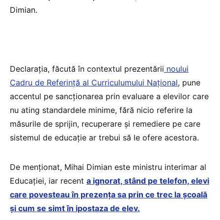
Dimian.
Declarația, făcută în contextul prezentării
noului
Cadru de Referință al Curriculumului Național
, pune
accentul pe sancționarea prin evaluare a elevilor care
nu ating standardele minime, fără nicio referire la
măsurile de sprijin, recuperare și remediere pe care
sistemul de educație ar trebui să le ofere acestora.
De menționat, Mihai Dimian este ministru interimar al
Educației, iar recent
a ignorat, stând pe telefon, elevi
care povesteau în prezența sa prin ce trec la școală
și cum se simt în ipostaza de elev.