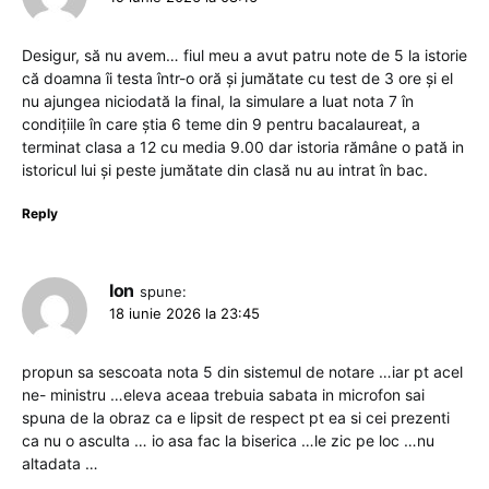
Desigur, să nu avem… fiul meu a avut patru note de 5 la istorie
că doamna îi testa într-o oră și jumătate cu test de 3 ore și el
nu ajungea niciodată la final, la simulare a luat nota 7 în
condițiile în care știa 6 teme din 9 pentru bacalaureat, a
terminat clasa a 12 cu media 9.00 dar istoria rămâne o pată in
istoricul lui și peste jumătate din clasă nu au intrat în bac.
Reply
Ion
spune:
18 iunie 2026 la 23:45
propun sa sescoata nota 5 din sistemul de notare …iar pt acel
ne- ministru …eleva aceaa trebuia sabata in microfon sai
spuna de la obraz ca e lipsit de respect pt ea si cei prezenti
ca nu o asculta … io asa fac la biserica …le zic pe loc …nu
altadata …