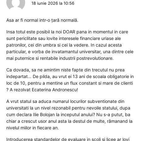
18 iunie 2026 la 10:56
Asa ar fi normal intr-o țară normală.
Insa totul este posibil la noi DOAR pana in momentul in care
sunt periclitate sau lovite interesele financiare uriase ale
patronilor, cei din umbra si cei la vedere. In cazul acesta
particular, e vorba de invatamantul universitar, una dintre cele
mai puternice si rentabile industrii postrevolutionare.
Ca dovada, sa ne amintim niste fapte din trecutul nu prea
indepartat… De pilda, au vrut ei 13 ani de scoala obligatorie in
loc de 10, pentru a mentine un flux constant si mare de clienti
? A rezolvat Ecaterina Andronescu!
A vrut statul sa aduca numarul locurilor subventionate din
universitati la un nivel rezonabil pentru nevoile statului, dupa
cum declara Ilie Bolojan la inceputul anului? Nu s-a putut, ba
chiar a crescut usor anul asta la destul de multe, rămanand la
nivelul miilor in fiecare an.
Introducerea standardelor de evaluare in scoli si licee ar lovi