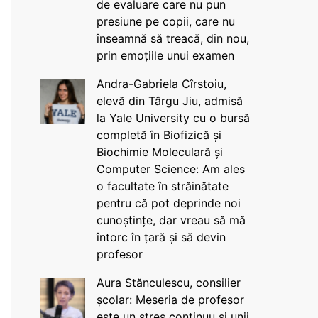
de evaluare care nu pun
presiune pe copii, care nu
înseamnă să treacă, din nou,
prin emoțiile unui examen
Andra-Gabriela Cîrstoiu,
elevă din Târgu Jiu, admisă
la Yale University cu o bursă
completă în Biofizică și
Biochimie Moleculară și
Computer Science: Am ales
o facultate în străinătate
pentru că pot deprinde noi
cunoștințe, dar vreau să mă
întorc în țară și să devin
profesor
Aura Stănculescu, consilier
școlar: Meseria de profesor
este un stres continuu și unii