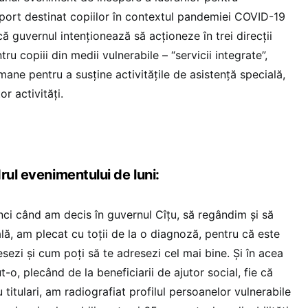
ort destinat copiilor în contextul pandemiei COVID-19
 că guvernul intenționează să acționeze în trei direcții
tru copiii din medii vulnerabile – “servicii integrate”,
mane pentru a susține activitățile de asistență specială,
r activități.
rul evenimentului de luni:
nci când am decis în guvernul Cîțu, să regândim și să
lă, am plecat cu toții de la o diagnoză, pentru că este
resezi și cum poți să te adresezi cel mai bine. Și în acea
o, plecând de la beneficiarii de ajutor social, fie că
u titulari, am radiografiat profilul persoanelor vulnerabile