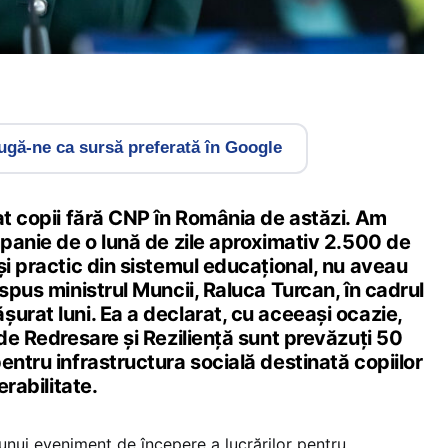
gă-ne ca sursă preferată în Google
at copii fără CNP în România de astăzi. Am
mpanie de o lună de zile aproximativ 2.500 de
și practic din sistemul educațional, nu aveau
 spus ministrul Muncii, Raluca Turcan, în cadrul
urat luni. Ea a declarat, cu aceeași ocazie,
 de Redresare și Reziliență sunt prevăzuți 50
entru infrastructura socială destinată copiilor
erabilitate.
l unui eveniment de începere a lucrărilor pentru