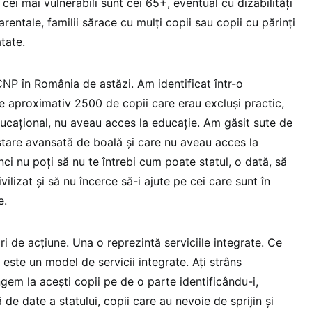
cei mai vulnerabili sunt cei 65+, eventual cu dizabilități
arentale, familii sărace cu mulți copii sau copii cu părinți
tate.
CNP în România de astăzi. Am identificat într-o
e aproximativ 2500 de copii care erau excluși practic,
ucațional, nu aveau acces la educație. Am găsit sute de
 stare avansată de boală și care nu aveau acces la
nci nu poți să nu te întrebi cum poate statul, o dată, să
vilizat și să nu încerce să-i ajute pe cei care sunt în
re.
mari de acțiune. Una o reprezintă serviciile integrate. Ce
este un model de servicii integrate. Ați strâns
jungem la acești copii pe de o parte identificându-i,
 de date a statului, copii care au nevoie de sprijin și