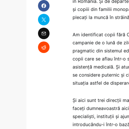
în România. Și de departe 
și copiii din familii monop
plecați la muncă în străină
Am identificat copii fără 
campanie de o lună de zil
pragmatic din sistemul ed
copii care se aflau într-o
asistență medicală. Și atu
se considere puternic și ci
situația astfel de dispera
Și aici sunt trei direcții 
faceți dumneavoastră aici 
specialiști, instituții și a
introducându-i într-o bază