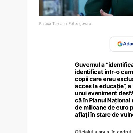
Raluca Turcan / Foto: gov.ro
Adau
Guvernul a “identific
identificat într-o ca
copii care erau exclu
acces la educație”, a
unui eveniment desfăș
că în Planul Național
de milioane de euro p
aflați în stare de vuln
Oficialul a spus, în cadru