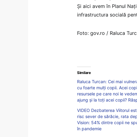
Și aici avem în Planul Naț
infrastructura socială pent
Foto: gov.ro / Raluca Tur
Similare
Raluca Turcan: Cei mai vulnerab
cu foarte mulți copii. Acei cop
resursele pe care noi le vedem
ajung și la toți acei copii? Ră
VIDEO Dezbaterea Viitorul este
risc sever de sărăcie, rata de
Vision: 54% dintre copii ne spu
în pandemie