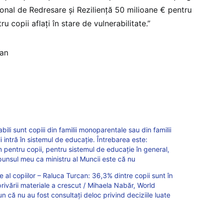
ional de Redresare și Reziliență 50 milioane € pentru
ru copii aflați în stare de vulnerabilitate.”
can
ili sunt copiii din familii monoparentale sau din familii
ii intră în sistemul de educație. Întrebarea este:
 pentru copii, pentru sistemul de educație în general,
spunsul meu ca ministru al Muncii este că nu
 al copiilor – Raluca Turcan: 36,3% dintre copii sunt în
privării materiale a crescut / Mihaela Nabăr, World
n că nu au fost consultați deloc privind deciziile luate