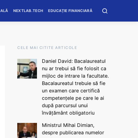
OALĂ
NEXTLAB.TECH
EDUCAȚIE FINANCIARĂ
CELE MAI CITITE ARTICOLE
Daniel David: Bacalaureatul
nu ar trebui să fie folosit ca
mijloc de intrare la facultate.
Bacalaureatul trebuie să fie
un examen care certifică
competențele pe care le ai
după parcursul unui
învățământ obligatoriu
Ministrul Mihai Dimian,
despre publicarea numelor