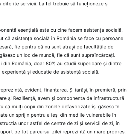
 diferite servicii. La fel trebuie să funcționeze și
nentă esențială este cu cine facem asistența socială.
ut că asistența socială în România se face cu persoane
sară, fie pentru că nu sunt atrași de facultățile de
și găsesc un loc de muncă, fie că sunt supraîncărcați.
ali din România, doar 80% au studii superioare și dintre
 experiență și educație de asistență socială.
prezintă, evident, finanțarea. Și iarăși, în premieră, prin
are și Reziliență, avem și componenta de infrastructură
ru că mulți copii din zonele defavorizate își găsesc în
ate un sprijin pentru a ieși din mediile vulnerabile în
strucția unor astfel de centre de zi și servicii de zi, în
uport pe tot parcursul zilei reprezintă un mare progres.