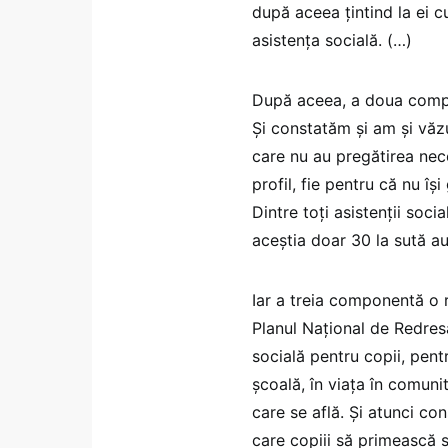
după aceea țintind la ei cu
asistența socială. (…)
După aceea, a doua compo
Și constatăm și am și văz
care nu au pregătirea nece
profil, fie pentru că nu î
Dintre toți asistenții soci
aceștia doar 30 la sută au
Iar a treia componentă o re
Planul Național de Redres
socială pentru copii, pent
școală, în viața în comunit
care se află. Și atunci con
care copiii să primească s