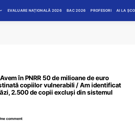
EVALUARE NAȚIONALĂ 2026
BAC 2026
PROFESORI
AI LA ȘC
: Avem în PNRR 50 de milioane de euro
tinată copiilor vulnerabili / Am identificat
zi, 2.500 de copii excluși din sistemul
One comment