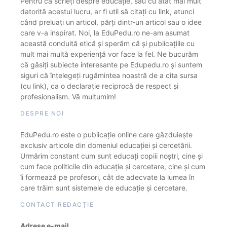
Pentru că scrieți despre educație, sau cu atât mai mult
datorită acestui lucru, ar fi util să citați cu link, atunci
când preluați un articol, părți dintr-un articol sau o idee
care v-a inspirat. Noi, la EduPedu.ro ne-am asumat
această conduită etică și sperăm că și publicațiile cu
mult mai multă experiență vor face la fel. Ne bucurăm
că găsiți subiecte interesante pe Edupedu.ro și suntem
siguri că înțelegeți rugămintea noastră de a cita sursa
(cu link), ca o declarație reciprocă de respect și
profesionalism. Vă mulțumim!
DESPRE NOI
EduPedu.ro este o publicație online care găzduiește
exclusiv articole din domeniul educației și cercetării.
Urmărim constant cum sunt educați copiii noștri, cine și
cum face politicile din educație și cercetare, cine și cum
îi formează pe profesori, cât de adecvate la lumea în
care trăim sunt sistemele de educație și cercetare.
CONTACT REDACȚIE
Adrese e-mail