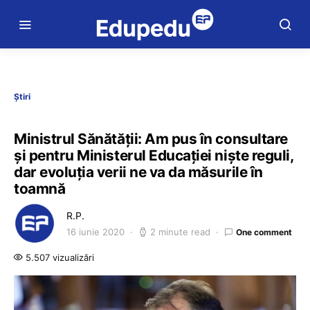
Știri
Ministrul Sănătății: Am pus în consultare
și pentru Ministerul Educației niște reguli,
dar evoluția verii ne va da măsurile în
toamnă
R.P.
16 iunie 2020
2 minute read
One comment
5.507 vizualizări