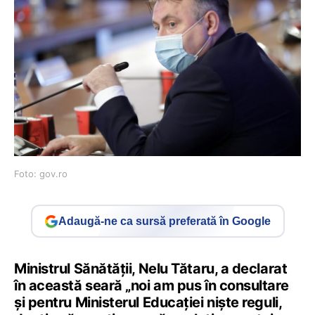
Foto: gov.ro
Adaugă-ne ca sursă preferată în Google
Ministrul Sănătății, Nelu Tătaru, a declarat
în această seară „noi am pus în consultare
și pentru Ministerul Educației niște reguli,