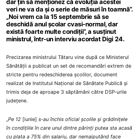
dar țin să menționez că evoluția acestei
veri ne va da și o serie de măsuri în toamnă”.
„Noi vrem ca la 15 septembrie să se
deschidă anul școlar cvasi-normal, dar
există foarte multe condiții”, a susținut
ministrul, într-un interviu acordat Digi 24.
Precizarea ministrului Tătaru vine după ce Ministerul
Sănătății a publicat un set de recomandări extrem de
stricte pentru redeschiderea școlilor, document
realizat de Institutul Național de Sănătate Publică și
trimis deja de aproape 3 săptămâni către DSP-urile
județene.
„
Pe 12
[iunie]
s-au închis oficial școlile și grădinițele
în condițiile în care unul dintre părinți putea sta acasă
cu plata a 75% din salariu, dar nemaiputând face