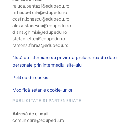
raluca.pantazi@edupedu.ro
mihai.peticila@edupedu.ro
costin.ionescu@edupedu.ro
alexa.stanescu@edupedu.ro
diana.ghimisi@edupedu.ro
stefan.lefter@edupedu.ro
ramona.florea@edupedu.ro
Notă de informare cu privire la prelucrarea de date
personale prin intermediul site-ului
Politica de cookie
Modifică setarile cookie-urilor
PUBLICITATE ȘI PARTENERIATE
Adresă de e-mail
comunicare@edupedu.ro