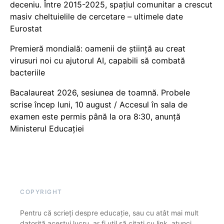
deceniu. Între 2015-2025, spațiul comunitar a crescut
masiv cheltuielile de cercetare – ultimele date
Eurostat
Premieră mondială: oamenii de știință au creat
virusuri noi cu ajutorul AI, capabili să combată
bacteriile
Bacalaureat 2026, sesiunea de toamnă. Probele
scrise încep luni, 10 august / Accesul în sala de
examen este permis până la ora 8:30, anunță
Ministerul Educației
COPYRIGHT
Pentru că scrieți despre educație, sau cu atât mai mult
datorită acestui lucru, ar fi util să citați cu link, atunci