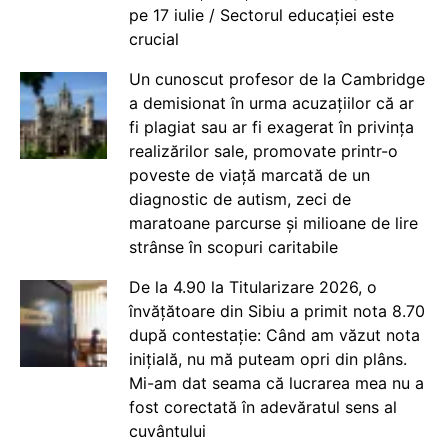
pe 17 iulie / Sectorul educației este
crucial
Un cunoscut profesor de la Cambridge
a demisionat în urma acuzațiilor că ar
fi plagiat sau ar fi exagerat în privința
realizărilor sale, promovate printr-o
poveste de viață marcată de un
diagnostic de autism, zeci de
maratoane parcurse și milioane de lire
strânse în scopuri caritabile
De la 4.90 la Titularizare 2026, o
învățătoare din Sibiu a primit nota 8.70
după contestație: Când am văzut nota
inițială, nu mă puteam opri din plâns.
Mi-am dat seama că lucrarea mea nu a
fost corectată în adevăratul sens al
cuvântului