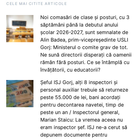
CELE MAI CITITE ARTICOLE
Noi comasări de clase și posturi, cu 3
săptămâni până la debutul anului
școlar 2026-2027, sunt semnalate de
Alin Badea, prim-vicepreședinte USLI
Gorj: Ministerul o comite grav de tot.
Ne sună directorii disperați că oamenii
rămân fără posturi. Ce se întâmplă cu
învățătorii, cu educatorii?
Șeful ISJ Gorj, alți 8 inspectori și
personal auxiliar trebuie să returneze
peste 55.000 de lei, bani acordați
pentru decontarea navetei, timp de
peste un an / Inspectorul general,
Marian Staicu: La vremea aceea nu
eram inspector șef. ISJ ne-a cerut să
depunem documente pentru