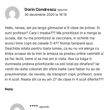
Dorin Condrescu
spune:
30 decembrie 2020 la 16:15
Hello, nenea, am pe langa gimnazial si 9 clase de primar. Si
sunt profesor? Care-i treaba??? Ma prioritizezi in a merge la
scoala, dar nu ma prioritizezi la vaccinare, in schimb ma
arunci intre copii de clasele 0-4?? Numai tampenii spui.
Deschide odata pentru toata lumea, ca eu nu voi alerga cu
limba scoasa de la tren la amiaza sa predau online celorlalti si
sa fac lectii, teme si sa mai am si viata. Asa ca baga-ti
dumneata undeva prioritizarile ca esti total pe dinafara? Iar
veniti de-astia coborati din sfere inalte care habar nu au de
preuniversitar, de navete, de transport copii, profesori, orare
in 4 scoli. Neata stii ca eu am 27 de clase in 4 scoli diferite???
Reply
****
spune: