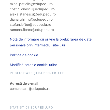
mihai.peticila@edupedu.ro
costin.ionescu@edupedu.ro
alexa.stanescu@edupedu.ro
diana.ghimisi@edupedu.ro
stefan.lefter@edupedu.ro
ramona.florea@edupedu.ro
Notă de informare cu privire la prelucrarea de date
personale prin intermediul site-ului
Politica de cookie
Modifică setarile cookie-urilor
PUBLICITATE ȘI PARTENERIATE
Adresă de e-mail
comunicare@edupedu.ro
STATISTICI EDUPEDU.RO