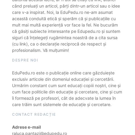
când preluați un articol, părți dintr-un articol sau o idee
care v-a inspirat. Noi, la EduPedu.ro ne-am asumat
această conduită etică și sperăm că și publicațiile cu
mult mai multă experiență vor face la fel. Ne bucurăm
că găsiți subiecte interesante pe Edupedu.ro și suntem
siguri că înțelegeți rugămintea noastră de a cita sursa
(cu link), ca o declarație reciprocă de respect și
profesionalism. Vă mulțumim!
DESPRE NOI
EduPedu.ro este o publicație online care găzduiește
exclusiv articole din domeniul educației și cercetării.
Urmărim constant cum sunt educați copiii noștri, cine și
cum face politicile din educație și cercetare, cine și cum
îi formează pe profesori, cât de adecvate la lumea în
care trăim sunt sistemele de educație și cercetare.
CONTACT REDACȚIE
Adrese e-mail
raluca.pantazi@edupedu.ro