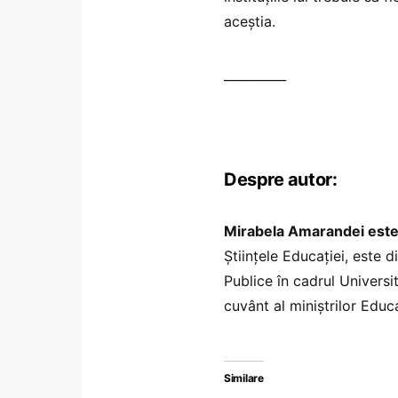
aceștia.
__________
Despre autor:
Mirabela Amarandei est
Științele Educației, este d
Publice în cadrul Universit
cuvânt al miniștrilor Educ
Similare