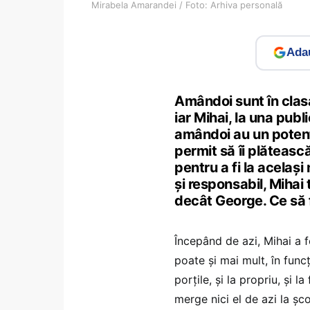
Mirabela Amarandei / Foto: Arhiva personală
Adau
Amândoi sunt în clasa
iar Mihai, la una publ
amândoi au un potenția
permit să îi plătească
pentru a fi la același
și responsabil, Mihai
decât George. Ce să f
Începând de azi, Mihai a 
poate și mai mult, în func
porțile, și la propriu, și 
merge nici el de azi la șc