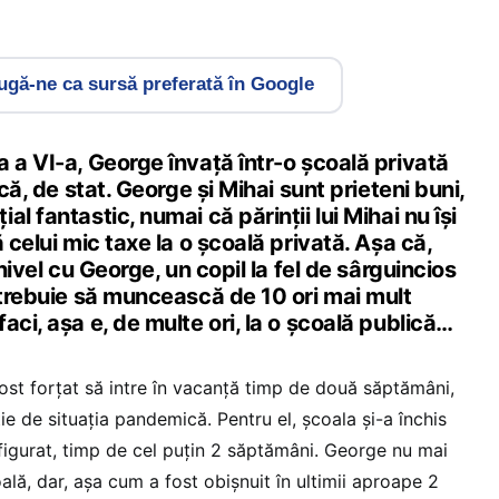
gă-ne ca sursă preferată în Google
 a VI-a, George învață într-o școală privată
ică, de stat. George și Mihai sunt prieteni buni,
l fantastic, numai că părinții lui Mihai nu își
 celui mic taxe la o școală privată. Așa că,
 nivel cu George, un copil la fel de sârguincios
 trebuie să muncească de 10 ori mai mult
aci, așa e, de multe ori, la o școală publică…
fost forțat să intre în vacanță timp de două săptămâni,
ție de situația pandemică. Pentru el, școala și-a închis
la figurat, timp de cel puțin 2 săptămâni. George nu mai
oală, dar, așa cum a fost obișnuit în ultimii aproape 2