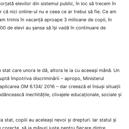
rțată elevilor din sistemul public, în loc să trecem în
r că nici online-ul nu e ceea ce ar trebui să fie. Ce am
am trimis în vacanță aproape 3 milioane de copii, în
00 de elevi au șansa să își vadă în continuare de
un stat care unora le dă, altora le ia cu aceeași mână. Un
uptă împotriva discriminării – apropo, Ministerul
aplicarea OM 6.134/ 2016 – dar creează el însuși situații
adâncească inechitățile, clivajele educaționale, sociale și
a stat, copiii au aceleași nevoi și drepturi. Iar statul și
fie corecte, să ia măsuri juste pentru fiecare dintre