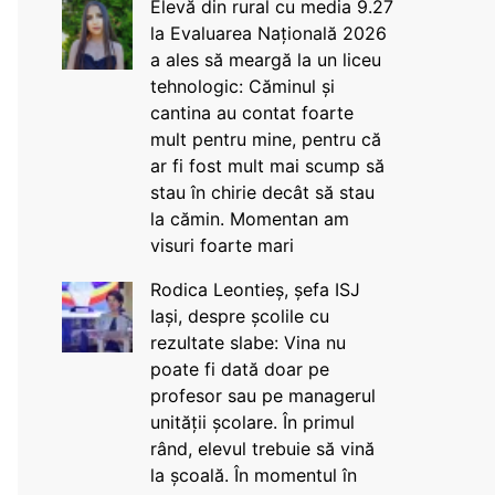
Elevă din rural cu media 9.27
la Evaluarea Națională 2026
a ales să meargă la un liceu
tehnologic: Căminul și
cantina au contat foarte
mult pentru mine, pentru că
ar fi fost mult mai scump să
stau în chirie decât să stau
la cămin. Momentan am
visuri foarte mari
Rodica Leontieș, șefa ISJ
Iași, despre școlile cu
rezultate slabe: Vina nu
poate fi dată doar pe
profesor sau pe managerul
unității școlare. În primul
rând, elevul trebuie să vină
la școală. În momentul în