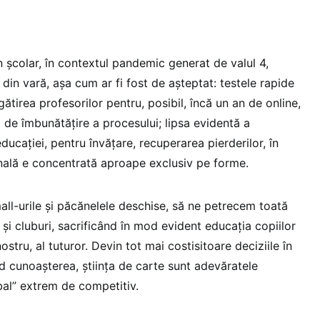
an școlar, în contextul pandemic generat de valul 4,
 din vară, așa cum ar fi fost de așteptat: testele rapide
ătirea profesorilor pentru, posibil, încă un an de online,
ia de îmbunătățire a procesului; lipsa evidentă a
ducației, pentru învățare, recuperarea pierderilor, în
ală e concentrată aproape exclusiv pe forme.
all-urile și păcănelele deschise, să ne petrecem toată
și cluburi, sacrificând în mod evident educația copiilor
l nostru, al tuturor. Devin tot mai costisitoare deciziile în
ând cunoașterea, știința de carte sunt adevăratele
bal” extrem de competitiv.