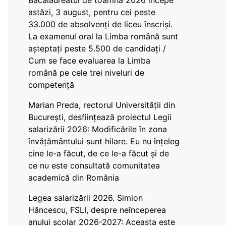
Bacalaureatul de toamnă 2026 începe
astăzi, 3 august, pentru cei peste
33.000 de absolvenți de liceu înscriși.
La examenul oral la Limba română sunt
așteptați peste 5.500 de candidați /
Cum se face evaluarea la Limba
română pe cele trei niveluri de
competență
Marian Preda, rectorul Universității din
București, desființează proiectul Legii
salarizării 2026: Modificările în zona
învățământului sunt hilare. Eu nu înțeleg
cine le-a făcut, de ce le-a făcut și de
ce nu este consultată comunitatea
academică din România
Legea salarizării 2026. Simion
Hăncescu, FSLI, despre neînceperea
anului școlar 2026-2027: Aceasta este