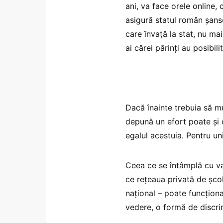
ani, va face orele online, 
asigură statul român șans
care învață la stat, nu ma
ai cărei părinți au posibil
Dacă înainte trebuia să m
depună un efort poate și 
egalul acestuia. Pentru un
Ceea ce se întâmplă cu va
ce rețeaua privată de școl
național – poate funcționa
vedere, o formă de discri