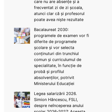
care nu are absențe și a
frecventat zi de zi școala,
atunci clar că și profesorul
poate avea niște rezultate
Bacalaureat 2030:
programele de examen vor fi
diferite de programele
școlare și vor selecta
conținuturi din trunchiul
comun și curriculumul de
specialitate, în funcție de
probă și profilul
absolvenților, potrivit
Ministerului Educației
Legea salarizării 2026.
Simion Hăncescu, FSLI,
despre neînceperea anului
școlar 2026-2027: Aceasta