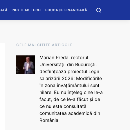
OALĂ
NEXTLAB.TECH
EDUCAȚIE FINANCIARĂ
CELE MAI CITITE ARTICOLE
Marian Preda, rectorul
Universității din București,
desființează proiectul Legii
salarizării 2026: Modificările
în zona învățământului sunt
hilare. Eu nu înțeleg cine le-a
făcut, de ce le-a făcut și de
ce nu este consultată
comunitatea academică din
România