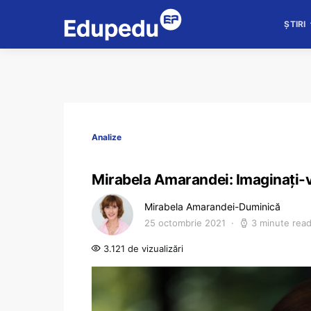
ȘTIRI
Analize
Mirabela Amarandei: Imaginați-vă
Mirabela Amarandei-Duminică
25 octombrie 2021
3 minute rea
3.121 de vizualizări