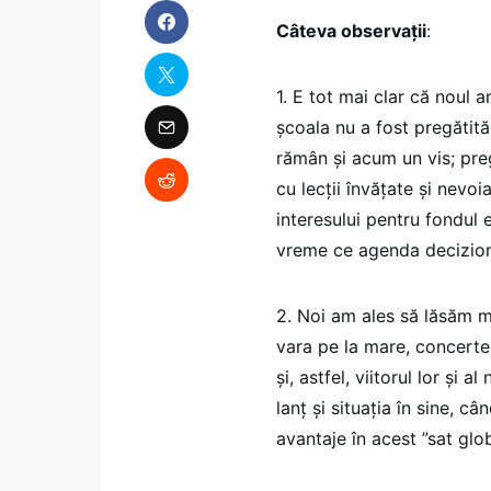
Câteva observații
:
1. E tot mai clar că noul 
școala nu a fost pregătită
rămân și acum un vis; preg
cu lecții învățate și nevo
interesului pentru fondul e
vreme ce agenda decizion
2. Noi am ales să lăsăm m
vara pe la mare, concerte 
și, astfel, viitorul lor și a
lanț și situația în sine, c
avantaje în acest ”sat glo