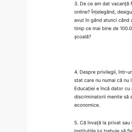
3. De ce am dat vacanță fo
online? Înțelegând, desigu
avut în gând atunci când 
timp ce mai bine de 100.0
școală?
4. Despre privilegii, într-
stat care nu numai că nu l
Educației e încă dator cu 
discriminatorii menite să 
economice.
5. Că învață la privat sau l
instituțiile lui trebuie să 