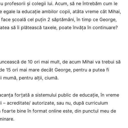
cu profesorii și colegii lui. Acum, să ne întrebăm cum le
e egale la educație ambilor copii, atâta vreme cât Mihai,
i face școală cel puțin 2 săptămâni, în timp ce George,
itatea să îi plătească taxele, poate învăța în continuare?
uncească de 10 ori mai mult, de acum Mihai va trebui să
de 15 ori mai mare decât George, pentru a putea fi
ii mumă, pentru alții, ciumă.
canța forțată a sistemului public de educație, în vreme
i – acreditate/ autorizate, sau nu, după curriculum
 foarte bine în format online este, din punctul meu de
minare.