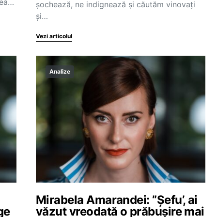
rea…
șochează, ne indignează și căutăm vinovați
și…
Vezi articolul
Analize
Mirabela Amarandei: ”Șefu’, ai
ge
văzut vreodată o prăbușire mai