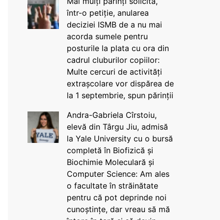
Mai mulți părinți solicită,
într-o petiție, anularea
deciziei ISMB de a nu mai
acorda sumele pentru
posturile la plata cu ora din
cadrul cluburilor copiilor:
Multe cercuri de activități
extrașcolare vor dispărea de
la 1 septembrie, spun părinții
Andra-Gabriela Cîrstoiu,
elevă din Târgu Jiu, admisă
la Yale University cu o bursă
completă în Biofizică și
Biochimie Moleculară și
Computer Science: Am ales
o facultate în străinătate
pentru că pot deprinde noi
cunoștințe, dar vreau să mă