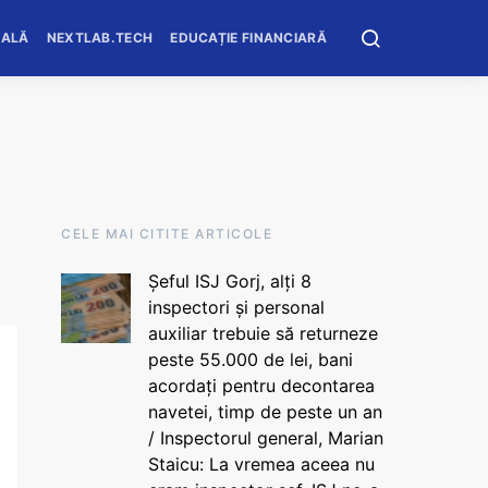
OALĂ
NEXTLAB.TECH
EDUCAȚIE FINANCIARĂ
CELE MAI CITITE ARTICOLE
Șeful ISJ Gorj, alți 8
inspectori și personal
auxiliar trebuie să returneze
peste 55.000 de lei, bani
acordați pentru decontarea
navetei, timp de peste un an
/ Inspectorul general, Marian
Staicu: La vremea aceea nu