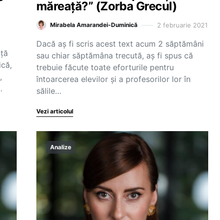
măreață?” (Zorba Grecul)
2 februarie 2021
Mirabela Amarandei-Duminică
Dacă aș fi scris acest text acum 2 săptămâni
ață
sau chiar săptămâna trecută, aș fi spus că
ică,
trebuie făcute toate eforturile pentru
,
întoarcerea elevilor și a profesorilor lor în
…
sălile…
Vezi articolul
Analize