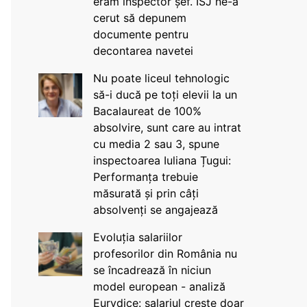
eram inspector șef. ISJ ne-a
cerut să depunem
documente pentru
decontarea navetei
Nu poate liceul tehnologic
să-i ducă pe toți elevii la un
Bacalaureat de 100%
absolvire, sunt care au intrat
cu media 2 sau 3, spune
inspectoarea Iuliana Țugui:
Performanța trebuie
măsurată și prin câți
absolvenți se angajează
Evoluția salariilor
profesorilor din România nu
se încadrează în niciun
model european - analiză
Eurydice: salariul crește doar