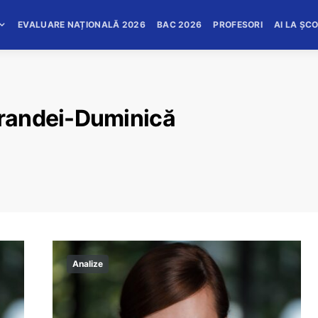
EVALUARE NAȚIONALĂ 2026
BAC 2026
PROFESORI
AI LA ȘC
randei-Duminică
Analize