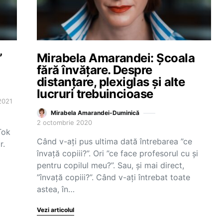
”
Mirabela Amarandei: Școala
fără învățare. Despre
distanțare, plexiglas și alte
lucruri trebuincioase
2021
Mirabela Amarandei-Duminică
2 octombrie 2020
Tok
Când v-ați pus ultima dată întrebarea ”ce
r.
învață copiii?”. Ori ”ce face profesorul cu și
pentru copilul meu?”. Sau, și mai direct,
”învață copiii?”. Când v-ați întrebat toate
astea, în…
Vezi articolul