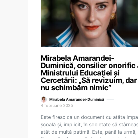
Mirabela Amarandei-
Duminică, consilier onorific 
Ministrului Educației și
Cercetării: „Să revizuim, dar
nu schimbăm nimic”
Mirabela Amarandei-Duminică
4 februarie 2025
Este firesc ca un document cu atâta impa
școală și, implicit, în societate să stârnea
atât de multă patimă. Este, până la urmă,