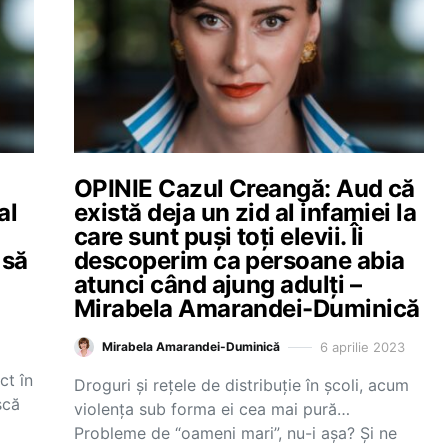
OPINIE Cazul Creangă: Aud că
al
există deja un zid al infamiei la
care sunt puși toți elevii. Îi
 să
descoperim ca persoane abia
atunci când ajung adulți –
Mirabela Amarandei-Duminică
6 aprilie 2023
Mirabela Amarandei-Duminică
ct în
Droguri și rețele de distribuție în școli, acum
scă
violența sub forma ei cea mai pură…
Probleme de “oameni mari”, nu-i așa? Și ne