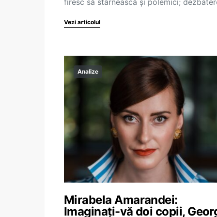
firesc să stârnească și polemici; dezbate
Vezi articolul
Analize
Mirabela Amarandei:
Imaginați-vă doi copii, Geor