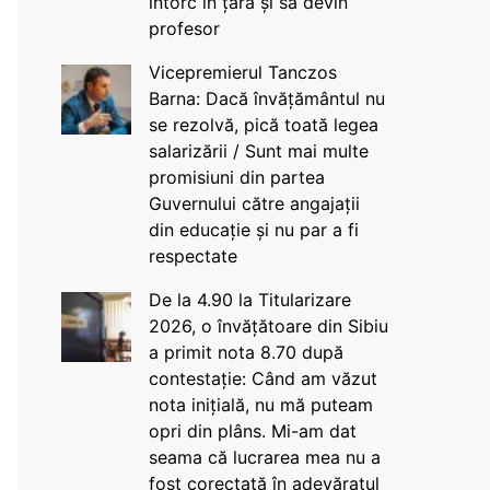
întorc în țară și să devin
profesor
Vicepremierul Tanczos
Barna: Dacă învățământul nu
se rezolvă, pică toată legea
salarizării / Sunt mai multe
promisiuni din partea
Guvernului către angajații
din educație și nu par a fi
respectate
De la 4.90 la Titularizare
2026, o învățătoare din Sibiu
a primit nota 8.70 după
contestație: Când am văzut
nota inițială, nu mă puteam
opri din plâns. Mi-am dat
seama că lucrarea mea nu a
fost corectată în adevăratul