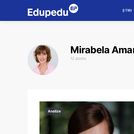
ȘTIRI
Mirabela Ama
12 posts
Analize