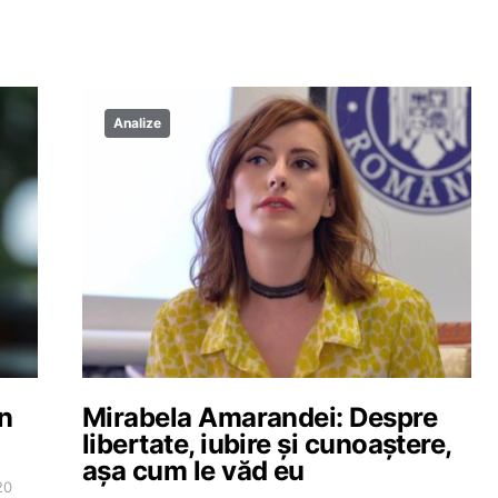
Analize
-n
Mirabela Amarandei: Despre
libertate, iubire și cunoaștere,
așa cum le văd eu
20