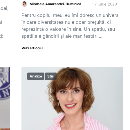
17 iunie 2020
Mirabela Amarandei-Duminică
dei,
Pentru copilul meu, eu îmi doresc un univers
l
în care diversitatea nu e doar prețuită, ci
i
reprezintă o valoare în sine. Un spațiu, sau
i:
spații ale gândirii și ale manifestării…
Vezi articolul
Analize
Știri