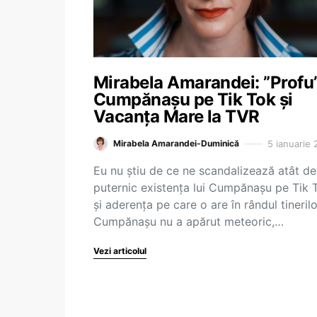
Mirabela Amarandei: ”Profu
Cumpănașu pe Tik Tok și
Vacanța Mare la TVR
5 ianuarie 
Mirabela Amarandei-Duminică
Eu nu știu de ce ne scandalizează atât de
puternic existența lui Cumpănașu pe Tik 
și aderența pe care o are în rândul tinerilo
Cumpănașu nu a apărut meteoric,…
Vezi articolul