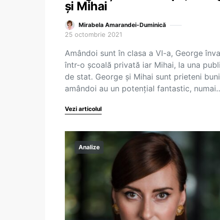
și Mihai
Mirabela Amarandei-Duminică
25 octombrie 2021
Amândoi sunt în clasa a VI-a, George înv
într-o școală privată iar Mihai, la una publ
de stat. George și Mihai sunt prieteni buni
amândoi au un potențial fantastic, numai
Vezi articolul
Analize