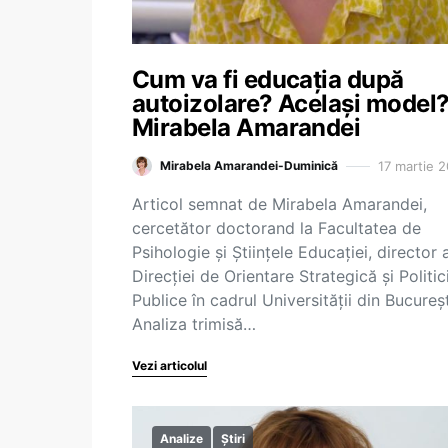
Cum va fi educația după
autoizolare? Același model?
Mirabela Amarandei
17 martie 
Mirabela Amarandei-Duminică
Articol semnat de Mirabela Amarandei,
cercetător doctorand la Facultatea de
Psihologie și Științele Educației, director a
Direcției de Orientare Strategică și Politic
Publice în cadrul Universității din Bucureșt
Analiza trimisă…
Vezi articolul
Analize
Știri