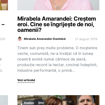
Mirabela Amarandei: Creștem
 –
eroi. Cine se îngrijește de noi,
oamenii?
2020
21 august 2019
Mirabela Amarandei-Duminică
Ținem sub preș multe probleme. O moștenire
veche, comunistă, ne-a învățat că în lumea
l
noastră există numai cântece de slavă,
i
producție record la hectar, cincinal îndeplinit,
i.
industrie performantă, o primă…
Vezi articolul
Analize
Știri