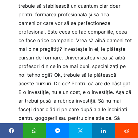
trebuie să stabilească un cuantum clar doar
pentru formarea profesională și să dea
oamenilor care vor să se perfecționeze
profesional. Este ceea ce fac companiile, ceea
ce face orice companie. Vrea să aibă oameni tot
mai bine pregătiți? Investește în ei, le plătește
cursuri de formare. Universitatea vrea să aibă
profesori din ce în ce mai buni, specializați pe
noi tehnologii? Ok, trebuie să le plătească
aceste cursuri. De ce? Pentru că are de câștigat.
E o investiție, nu e un cost, e o investiție. Așa că
ar trebui pusă la rubrica investiții. Să nu mai
faceți doar clădiri pe care după aia le închiriați
pentru gogoșerii sau pentru cine știe ce. Să
faceți investiții în primul rând în oameni,
că
acela ziceai că e butonul de
on
/
off
[către