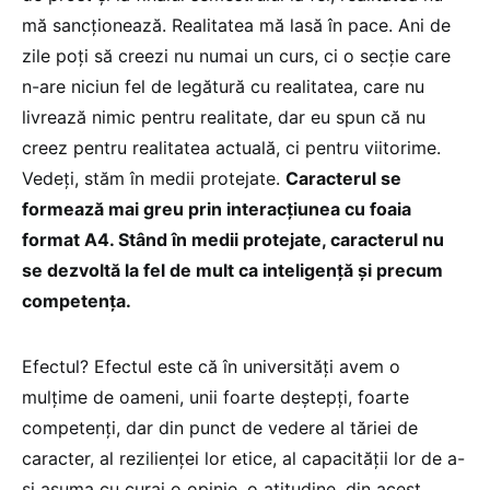
mă sancționează. Realitatea mă lasă în pace. Ani de
zile poți să creezi nu numai un curs, ci o secție care
n-are niciun fel de legătură cu realitatea, care nu
livrează nimic pentru realitate, dar eu spun că nu
creez pentru realitatea actuală, ci pentru viitorime.
Vedeți, stăm în medii protejate.
Caracterul se
formează mai greu prin interacțiunea cu foaia
format A4. Stând în medii protejate, caracterul nu
se dezvoltă la fel de mult ca inteligență și precum
competența.
Efectul? Efectul este că în universități avem o
mulțime de oameni, unii foarte deștepți, foarte
competenți, dar din punct de vedere al tăriei de
caracter, al rezilienței lor etice, al capacității lor de a-
și asuma cu curaj o opinie, o atitudine, din acest