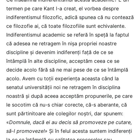
termen pe care Kant l-a creat, el vorbea despre
indiferentismul filozofic, adică spunea că nu contează
ce filozofie ai, că toate filozofiile sunt echivalente.
Indiferentismul academic se referă în speță la faptul
că adesea ne retragem în nișa propriei noastre
discipline și devenim indiferenți față de ce se
întâmplă în alte discipline, acceptăm ceea ce se
decide acolo fără să ne mai pese de ce se întâmplă
acolo. Avem cu toții experiența aceasta când la
senatul universității noi ne retragem în disciplina
noastră și după aceea acceptăm propunerile, pe care
le socotim că nu-s chiar corecte, că-s aberante, că
sunt părtinitoare ale colegilor noștri, dar spunem:
«
Domnule, dacă ei au decis să promoveze pe cutare,
să-l promoveze!»
Și în felul acesta suntem indiferenți
la ce se întâmplă cu calitatea proceselor sau