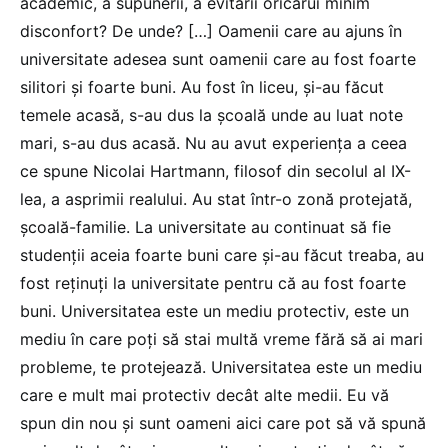
academic, a supunerii, a evitării oricărui minim
disconfort? De unde? […] Oamenii care au ajuns în
universitate adesea sunt oamenii care au fost foarte
silitori și foarte buni. Au fost în liceu, și-au făcut
temele acasă, s-au dus la școală unde au luat note
mari, s-au dus acasă. Nu au avut experiența a ceea
ce spune Nicolai Hartmann, filosof din secolul al IX-
lea, a asprimii realului. Au stat într-o zonă protejată,
școală-familie. La universitate au continuat să fie
studenții aceia foarte buni care și-au făcut treaba, au
fost reținuți la universitate pentru că au fost foarte
buni. Universitatea este un mediu protectiv, este un
mediu în care poți să stai multă vreme fără să ai mari
probleme, te protejează. Universitatea este un mediu
care e mult mai protectiv decât alte medii. Eu vă
spun din nou și sunt oameni aici care pot să vă spună