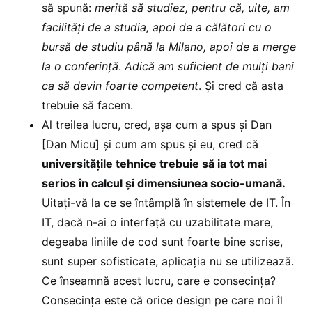
să spună:
merită să studiez, pentru că, uite, am
facilități de a studia, apoi de a călători cu o
bursă de studiu până la Milano, apoi de a merge
la o conferință
.
Adică am suficient de mulți bani
ca să devin foarte competent
. Și cred că asta
trebuie să facem.
Al treilea lucru, cred, așa cum a spus și Dan
[Dan Micu] și cum am spus și eu, cred că
universitățile tehnice trebuie să ia tot mai
serios în calcul și dimensiunea socio-umană.
Uitați-vă la ce se întâmplă în sistemele de IT. În
IT, dacă n-ai o interfață cu uzabilitate mare,
degeaba liniile de cod sunt foarte bine scrise,
sunt super sofisticate, aplicația nu se utilizează.
Ce înseamnă acest lucru, care e consecința?
Consecința este că orice design pe care noi îl