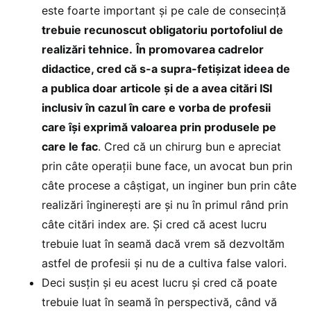
este foarte important și pe cale de consecință
trebuie recunoscut obligatoriu portofoliul de
realizări tehnice.
În promovarea cadrelor
didactice, cred că s-a supra-fetișizat ideea de
a publica doar articole și de a avea citări ISI
inclusiv în cazul în care e vorba de profesii
care își exprimă valoarea prin produsele pe
care le fac
. Cred că un chirurg bun e apreciat
prin câte operații bune face, un avocat bun prin
câte procese a câștigat, un inginer bun prin câte
realizări înginerești are și nu în primul rând prin
câte citări index are. Și cred că acest lucru
trebuie luat în seamă dacă vrem să dezvoltăm
astfel de profesii și nu de a cultiva false valori.
Deci susțin și eu acest lucru și cred că poate
trebuie luat în seamă în perspectivă, când vă