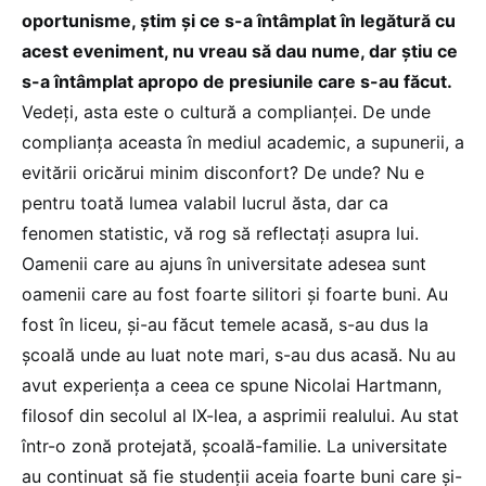
oportunisme, știm și ce s-a întâmplat în legătură cu
acest eveniment, nu vreau să dau nume, dar știu ce
s-a întâmplat apropo de presiunile care s-au făcut.
Vedeți, asta este o cultură a complianței. De unde
complianța aceasta în mediul academic, a supunerii, a
evitării oricărui minim disconfort? De unde? Nu e
pentru toată lumea valabil lucrul ăsta, dar ca
fenomen statistic, vă rog să reflectați asupra lui.
Oamenii care au ajuns în universitate adesea sunt
oamenii care au fost foarte silitori și foarte buni. Au
fost în liceu, și-au făcut temele acasă, s-au dus la
școală unde au luat note mari, s-au dus acasă. Nu au
avut experiența a ceea ce spune Nicolai Hartmann,
filosof din secolul al IX-lea, a asprimii realului. Au stat
într-o zonă protejată, școală-familie. La universitate
au continuat să fie studenții aceia foarte buni care și-