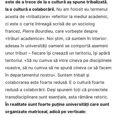
este de a trece de la o cultură aș spune tribalizată
,
la o cultură a colaborării.
Nu am folosit eu termenul
acesta de «tribalizare» referitor la mediul academic,
ci este o carte întreagă scrisă de un sociolog
francez,
Pierre Bourdieu
, care vorbește despre
«triburi academice». Noi știm, că suntem în interior:
adesea în universități oamenii se comportă asemeni
unor triburi – fiecare își creează un teritoriu, își apără
teritoriul. «Să nu cumva să intre cineva pe disciplinele
noastre, să nu cumva să ne spună cineva ce să facem
în departamentul nostru». Suntem tribali și
colaborarea este foarte redusă. E o cultură foarte
redusă a colaborării. Deși spunem toți că proiectele
transdisciplinare sunt esențiale, asta rămâne retoric.
În realitate sunt foarte puține universități care sunt
organizate matriceal, adică pe verticale: