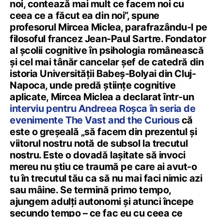
noi, contează mai mult ce facem noi cu
ceea ce a făcut ea din noi”, spune
profesorul Mircea Miclea, parafrazându-l pe
filosoful francez Jean-Paul Sartre. Fondator
al școlii cognitive în psihologia românească
și cel mai tânăr cancelar șef de catedră din
istoria Universității Babeș-Bolyai din Cluj-
Napoca, unde predă științe cognitive
aplicate, Mircea Miclea a declarat într-un
interviu pentru Andreea Roșca în seria de
evenimente The Vast and the Curious
că
este o greșeală „să facem din prezentul și
viitorul nostru notă de subsol la trecutul
nostru. Este o dovadă lașitate să invoci
mereu nu știu ce traumă pe care ai avut-o
tu în trecutul tău ca să nu mai faci nimic azi
sau mâine. Se termină primo tempo,
ajungem adulți autonomi și atunci începe
secundo tempo – ce fac eu cu ceea ce