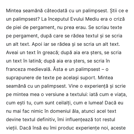
Mintea seamănă câteodată cu un palimpsest. Știi ce e
un palimpsest? La începutul Evului Mediu era o criză
de piei de pergament, nu prea erau. Se scriau texte
pe pergament, după care se rădea textul și se scria
un alt text. Apoi iar se rădea și se scria un alt text.
Aveai un text în greacă; după aia era șters, se scria
un text în latină; după aia era șters, se scria în
franceza medievală. Ăsta e un palimpsest – o
suprapunere de texte pe același suport. Mintea
seamănă cu un palimpsest. Vine o experiență și scrie
pe mintea mea o versiune a textului: iată cum e viața,
cum ești tu, cum sunt ceilalți, cum e lumea! Dacă eu
nu mai fac nimic în domeniul ăla, atunci acel text
devine textul definitiv, îmi influențează tot restul
vieții. Dacă însă eu îmi produc experiențe noi, aceste