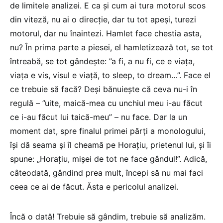
de limitele analizei. E ca și cum ai tura motorul scos
din viteză, nu ai o direcție, dar tu tot apeși, turezi
motorul, dar nu înaintezi. Hamlet face chestia asta,
nu? În prima parte a piesei, el hamletizează tot, se tot
întreabă, se tot gândește: ”a fi, a nu fi, ce e viața,
viața e vis, visul e viață, to sleep, to dream…”. Face el
ce trebuie să facă? Deși bănuiește că ceva nu-i în
regulă – ”uite, maică-mea cu unchiul meu i-au făcut
ce i-au făcut lui taică-meu” – nu face. Dar la un
moment dat, spre finalul primei părți a monologului,
își dă seama și îl cheamă pe Horațiu, prietenul lui, și îi
spune: „Horațiu, mișei de tot ne face gândul!”. Adică,
câteodată, gândind prea mult, începi să nu mai faci
ceea ce ai de făcut. Ăsta e pericolul analizei.
Încă o dată! Trebuie să gândim, trebuie să analizăm.