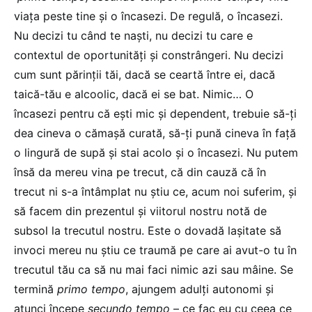
viața peste tine și o încasezi. De regulă, o încasezi.
Nu decizi tu când te naști, nu decizi tu care e
contextul de oportunități și constrângeri. Nu decizi
cum sunt părinții tăi, dacă se ceartă între ei, dacă
taică-tău e alcoolic, dacă ei se bat. Nimic… O
încasezi pentru că ești mic și dependent, trebuie să-ți
dea cineva o cămașă curată, să-ți pună cineva în față
o lingură de supă și stai acolo și o încasezi. Nu putem
însă da mereu vina pe trecut, că din cauză că în
trecut ni s-a întâmplat nu știu ce, acum noi suferim, și
să facem din prezentul și viitorul nostru notă de
subsol la trecutul nostru. Este o dovadă lașitate să
invoci mereu nu știu ce traumă pe care ai avut-o tu în
trecutul tău ca să nu mai faci nimic azi sau mâine. Se
termină
primo tempo
, ajungem adulți autonomi și
atunci începe
secundo tempo
– ce fac eu cu ceea ce