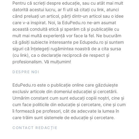
Pentru că scrieți despre educație, sau cu atât mai mult
datorită acestui lucru, ar fi util să citați cu link, atunci
când preluați un articol, părți dintr-un articol sau o idee
care v-a inspirat. Noi, la EduPedu.ro ne-am asumat
această conduită etică și sperăm că și publicațiile cu
mult mai multă experiență vor face la fel. Ne bucurăm
că găsiți subiecte interesante pe Edupedu.ro și suntem
siguri că înțelegeți rugămintea noastră de a cita sursa
(cu link), ca o declarație reciprocă de respect și
profesionalism. Vă mulțumim!
DESPRE NOI
EduPedu.ro este o publicație online care găzduiește
exclusiv articole din domeniul educației și cercetării.
Urmărim constant cum sunt educați copiii noștri, cine și
cum face politicile din educație și cercetare, cine și cum
îi formează pe profesori, cât de adecvate la lumea în
care trăim sunt sistemele de educație și cercetare.
CONTACT REDACȚIE