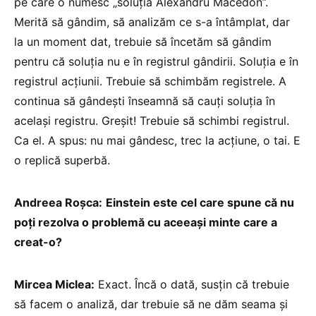
pe care o numesc „soluția Alexandru Macedon”.
Merită să gândim, să analizăm ce s-a întâmplat, dar
la un moment dat, trebuie să încetăm să gândim
pentru că soluția nu e în registrul gândirii. Soluția e în
registrul acțiunii. Trebuie să schimbăm registrele. A
continua să gândești înseamnă să cauți soluția în
același registru. Greșit! Trebuie să schimbi registrul.
Ca el. A spus: nu mai gândesc, trec la acțiune, o tai. E
o replică superbă.
Andreea Roșca:
Einstein este cel care spune că nu
poți rezolva o problemă cu aceeași minte care a
creat-o?
Mircea Miclea:
Exact. Încă o dată, susțin că trebuie
să facem o analiză, dar trebuie să ne dăm seama și