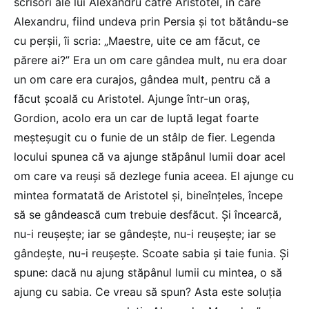
scrisori ale lui Alexandru către Aristotel, în care
Alexandru, fiind undeva prin Persia și tot bătându-se
cu perșii, îi scria: „Maestre, uite ce am făcut, ce
părere ai?” Era un om care gândea mult, nu era doar
un om care era curajos, gândea mult, pentru că a
făcut școală cu Aristotel. Ajunge într-un oraș,
Gordion, acolo era un car de luptă legat foarte
meșteșugit cu o funie de un stâlp de fier. Legenda
locului spunea că va ajunge stăpânul lumii doar acel
om care va reuși să dezlege funia aceea. El ajunge cu
mintea formatată de Aristotel și, bineînțeles, începe
să se gândească cum trebuie desfăcut. Și încearcă,
nu-i reușește; iar se gândește, nu-i reușește; iar se
gândește, nu-i reușește. Scoate sabia și taie funia. Și
spune: dacă nu ajung stăpânul lumii cu mintea, o să
ajung cu sabia. Ce vreau să spun? Asta este soluția