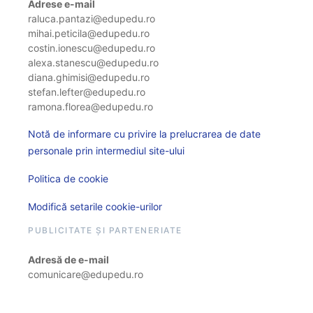
Adrese e-mail
raluca.pantazi@edupedu.ro
mihai.peticila@edupedu.ro
costin.ionescu@edupedu.ro
alexa.stanescu@edupedu.ro
diana.ghimisi@edupedu.ro
stefan.lefter@edupedu.ro
ramona.florea@edupedu.ro
Notă de informare cu privire la prelucrarea de date
personale prin intermediul site-ului
Politica de cookie
Modifică setarile cookie-urilor
PUBLICITATE ȘI PARTENERIATE
Adresă de e-mail
comunicare@edupedu.ro