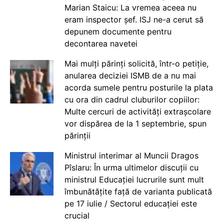
Marian Staicu: La vremea aceea nu
eram inspector șef. ISJ ne-a cerut să
depunem documente pentru
decontarea navetei
Mai mulți părinți solicită, într-o petiție,
anularea deciziei ISMB de a nu mai
acorda sumele pentru posturile la plata
cu ora din cadrul cluburilor copiilor:
Multe cercuri de activități extrașcolare
vor dispărea de la 1 septembrie, spun
părinții
Ministrul interimar al Muncii Dragos
Pîslaru: În urma ultimelor discuții cu
ministrul Educației lucrurile sunt mult
îmbunătățite față de varianta publicată
pe 17 iulie / Sectorul educației este
crucial