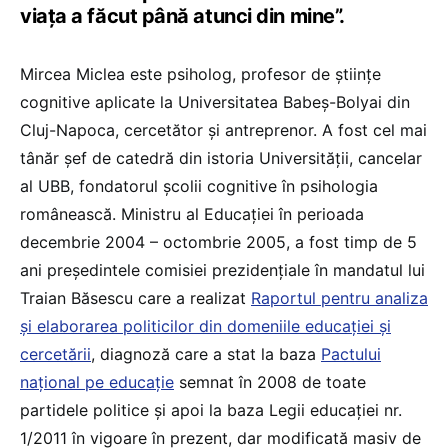
viața a făcut până atunci din mine”.
Mircea Miclea este psiholog, profesor de științe
cognitive aplicate la Universitatea Babeș-Bolyai din
Cluj-Napoca, cercetător și antreprenor. A fost cel mai
tânăr șef de catedră din istoria Universității, cancelar
al UBB, fondatorul școlii cognitive în psihologia
românească. Ministru al Educației în perioada
decembrie 2004 – octombrie 2005, a fost timp de 5
ani președintele comisiei prezidențiale în mandatul lui
Traian Băsescu care a realizat
Raportul pentru analiza
şi elaborarea politicilor din domeniile educaţiei şi
cercetării
, diagnoză care a stat la baza
Pactului
național pe educație
semnat în 2008 de toate
partidele politice și apoi la baza Legii educației nr.
1/2011 în vigoare în prezent, dar modificată masiv de