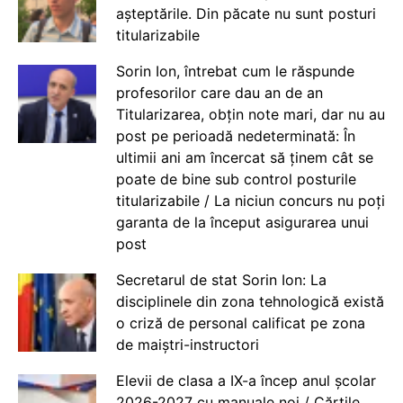
așteptările. Din păcate nu sunt posturi
titularizabile
Sorin Ion, întrebat cum le răspunde
profesorilor care dau an de an
Titularizarea, obțin note mari, dar nu au
post pe perioadă nedeterminată: În
ultimii ani am încercat să ținem cât se
poate de bine sub control posturile
titularizabile / La niciun concurs nu poți
garanta de la început asigurarea unui
post
Secretarul de stat Sorin Ion: La
disciplinele din zona tehnologică există
o criză de personal calificat pe zona
de maiștri-instructori
Elevii de clasa a IX-a încep anul școlar
2026-2027 cu manuale noi / Cărțile