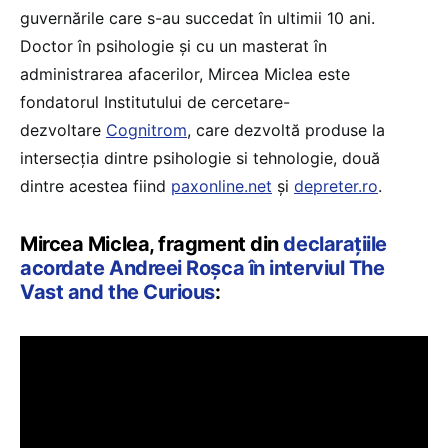
guvernările care s-au succedat în ultimii 10 ani.
Doctor în psihologie și cu un masterat în
administrarea afacerilor, Mircea Miclea este
fondatorul Institutului de cercetare-
dezvoltare
Cognitrom
, care dezvoltă produse la
intersecția dintre psihologie si tehnologie, două
dintre acestea fiind
paxonline.net
și
depreter.ro
.
Mircea Miclea, fragment din
declarațiile
acordate Andreei Roșca în interviul The
Vast and the Curious
: