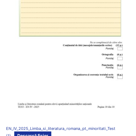
EN_IV_2025_Limba_si_literatura_romana_pt_minoritati_Test
Descarcă fișier
(1)