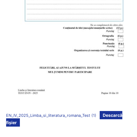
Descarcă
EN_IV_2025_Limba_si_literatura_romana_Test (1)
fișier