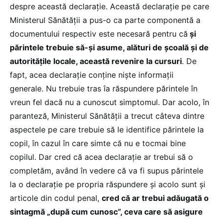
despre această declarație. Această declarație pe care
Ministerul Sănătății a pus-o ca parte componentă a
documentului respectiv este necesară pentru că
și
părintele trebuie să-și asume, alături de școală și de
autoritățile locale, această revenire la cursuri
. De
fapt, acea declarație conține niște informații
generale. Nu trebuie tras îa răspundere părintele în
vreun fel dacă nu a cunoscut simptomul. Dar acolo, în
paranteză, Ministerul Sănătății a trecut câteva dintre
aspectele pe care trebuie să le identifice părintele la
copil, în cazul în care simte că nu e tocmai bine
copilul. Dar cred că acea declarație ar trebui să o
completăm, având în vedere că va fi supus părintele
la o declarație pe propria răspundere și acolo sunt și
articole din codul penal,
cred că ar trebui adăugată o
sintagmă „după cum cunosc”, ceva care să asigure