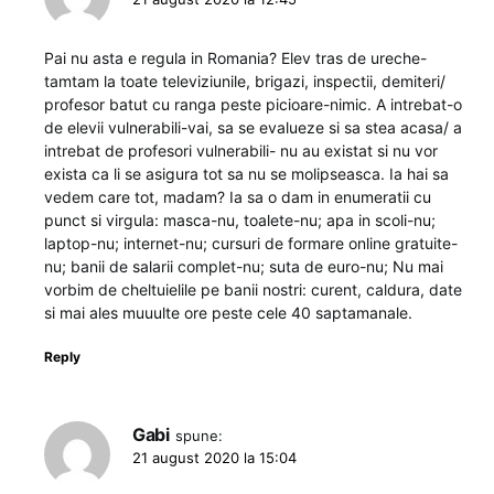
Pai nu asta e regula in Romania? Elev tras de ureche-
tamtam la toate televiziunile, brigazi, inspectii, demiteri/
profesor batut cu ranga peste picioare-nimic. A intrebat-o
de elevii vulnerabili-vai, sa se evalueze si sa stea acasa/ a
intrebat de profesori vulnerabili- nu au existat si nu vor
exista ca li se asigura tot sa nu se molipseasca. Ia hai sa
vedem care tot, madam? Ia sa o dam in enumeratii cu
punct si virgula: masca-nu, toalete-nu; apa in scoli-nu;
laptop-nu; internet-nu; cursuri de formare online gratuite-
nu; banii de salarii complet-nu; suta de euro-nu; Nu mai
vorbim de cheltuielile pe banii nostri: curent, caldura, date
si mai ales muuulte ore peste cele 40 saptamanale.
Reply
Gabi
spune:
21 august 2020 la 15:04