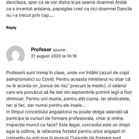
dancileza, sper ca se vor distra si pe seama doamnei Anisie
ca a inventat anisiana, pepsiglas cred ca nici doamnei Dancila
nu i-a trecut prin cap….
Reply
Profesor
spune:
21 august 2020 la 10:16
Profesorii sunt trimiși în clase, unde vor întâlni cazuri de copii
asimptomatici cu Covid. Pentru aceasta ministerul nu doar că
nu le acorda un „bonus de risc” precum la medici, ci salariul
care era prevăzut să fie dat din septembrie potrivit legii a fost
diminuat. Pentru unii muma, pentru alții ciuma. Iar sindicatele,
tac și fac, dar numai pentru ele insele…
In timpul concediului angajatorul nu poate obliga salariații să
participe la cursuri de formare profesionala, chiar și online.
Inspecția muncii ce face? Este ilegal, concediul este un drept
egal la odihna, la refacerea forțelor pentru orice angajat! In
concediu nu ești pus la munca! Cursurile de formare sunt