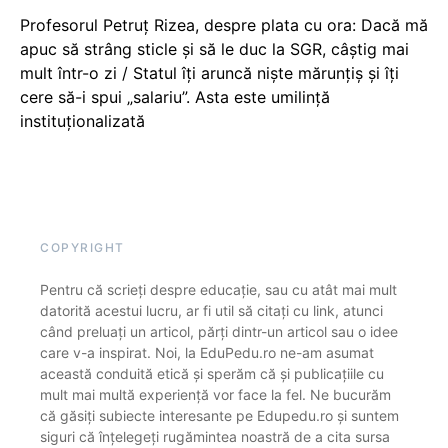
Profesorul Petruț Rizea, despre plata cu ora: Dacă mă
apuc să strâng sticle și să le duc la SGR, câștig mai
mult într-o zi / Statul îți aruncă niște mărunțiș și îți
cere să-i spui „salariu”. Asta este umilință
instituționalizată
COPYRIGHT
Pentru că scrieți despre educație, sau cu atât mai mult
datorită acestui lucru, ar fi util să citați cu link, atunci
când preluați un articol, părți dintr-un articol sau o idee
care v-a inspirat. Noi, la EduPedu.ro ne-am asumat
această conduită etică și sperăm că și publicațiile cu
mult mai multă experiență vor face la fel. Ne bucurăm
că găsiți subiecte interesante pe Edupedu.ro și suntem
siguri că înțelegeți rugămintea noastră de a cita sursa