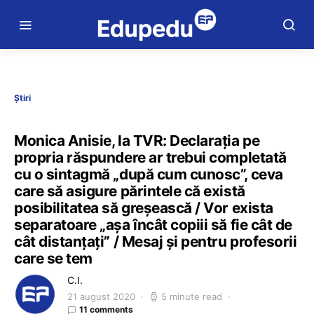
Știri
Monica Anisie, la TVR: Declarația pe
propria răspundere ar trebui completată
cu o sintagmă „după cum cunosc”, ceva
care să asigure părintele că există
posibilitatea să greșească / Vor exista
separatoare „așa încât copiii să fie cât de
cât distanțați” / Mesaj și pentru profesorii
care se tem
C.I.
21 august 2020
5 minute read
11 comments