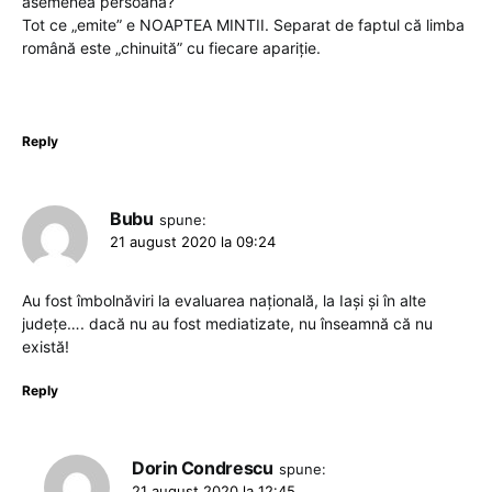
asemenea persoană?
Tot ce „emite” e NOAPTEA MINTII. Separat de faptul că limba
română este „chinuită” cu fiecare apariție.
Reply
Bubu
spune:
21 august 2020 la 09:24
Au fost îmbolnăviri la evaluarea națională, la Iași și în alte
județe…. dacă nu au fost mediatizate, nu înseamnă că nu
există!
Reply
Dorin Condrescu
spune:
21 august 2020 la 12:45