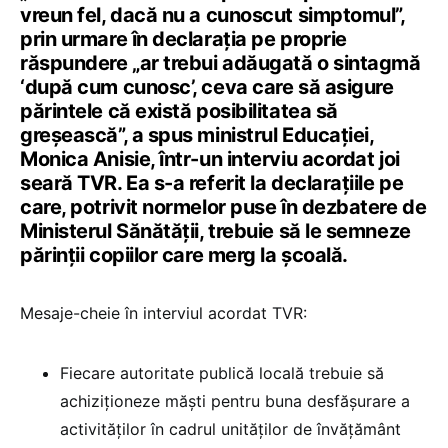
vreun fel, dacă nu a cunoscut simptomul”,
prin urmare în declarația pe proprie
răspundere „ar trebui adăugată o sintagmă
‘după cum cunosc’, ceva care să asigure
părintele că există posibilitatea să
greșească”, a spus ministrul Educației,
Monica Anisie, într-un interviu acordat joi
seară TVR. Ea s-a referit la declarațiile pe
care, potrivit normelor puse în dezbatere de
Ministerul Sănătății, trebuie să le semneze
părinții copiilor care merg la școală.
Mesaje-cheie în interviul acordat TVR:
Fiecare autoritate publică locală trebuie să
achiziționeze măști pentru buna desfășurare a
activităților în cadrul unităților de învățământ