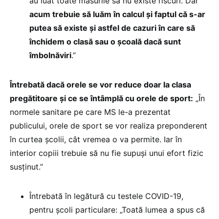
au luat toate măsurile să nu existe riscuri. Dar
acum trebuie să luăm în calcul și faptul că s-ar
putea să existe și astfel de cazuri în care să
închidem o clasă sau o școală dacă sunt
îmbolnăviri
.”
Întrebată dacă orele se vor reduce doar la clasa
pregătitoare și ce se întâmplă cu orele de sport:
„În
normele sanitare pe care MS le-a prezentat
publicului, orele de sport se vor realiza preponderent
în curtea școlii, cât vremea o va permite. Iar în
interior copiii trebuie să nu fie supuși unui efort fizic
susținut.”
Întrebată în legătură cu testele COVID-19,
pentru școli particulare: „Toată lumea a spus că