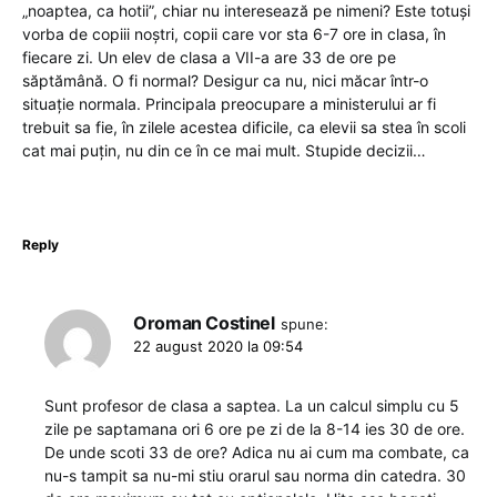
„noaptea, ca hotii”, chiar nu interesează pe nimeni? Este totuși
vorba de copiii noștri, copii care vor sta 6-7 ore in clasa, în
fiecare zi. Un elev de clasa a VII-a are 33 de ore pe
săptămână. O fi normal? Desigur ca nu, nici măcar într-o
situație normala. Principala preocupare a ministerului ar fi
trebuit sa fie, în zilele acestea dificile, ca elevii sa stea în scoli
cat mai puțin, nu din ce în ce mai mult. Stupide decizii…
Reply
Oroman Costinel
spune:
22 august 2020 la 09:54
Sunt profesor de clasa a saptea. La un calcul simplu cu 5
zile pe saptamana ori 6 ore pe zi de la 8-14 ies 30 de ore.
De unde scoti 33 de ore? Adica nu ai cum ma combate, ca
nu-s tampit sa nu-mi stiu orarul sau norma din catedra. 30