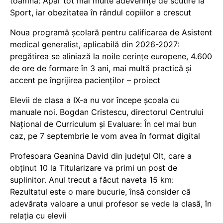
toamnă: Apar tot mai multe adeverințe de scutire la
Sport, iar obezitatea în rândul copiilor a crescut
Noua programă școlară pentru calificarea de Asistent
medical generalist, aplicabilă din 2026-2027:
pregătirea se aliniază la noile cerințe europene, 4.600
de ore de formare în 3 ani, mai multă practică și
accent pe îngrijirea pacienților – proiect
Elevii de clasa a IX-a nu vor începe școala cu
manuale noi. Bogdan Cristescu, directorul Centrului
Național de Curriculum și Evaluare: În cel mai bun
caz, pe 7 septembrie le vom avea în format digital
Profesoara Geanina David din județul Olt, care a
obținut 10 la Titularizare va primi un post de
suplinitor. Anul trecut a făcut naveta 15 km:
Rezultatul este o mare bucurie, însă consider că
adevărata valoare a unui profesor se vede la clasă, în
relația cu elevii