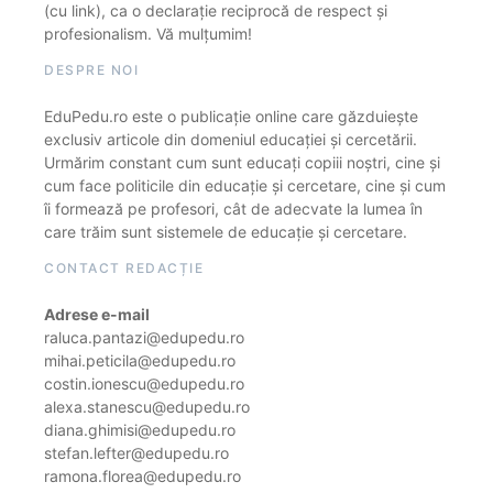
(cu link), ca o declarație reciprocă de respect și
profesionalism. Vă mulțumim!
DESPRE NOI
EduPedu.ro este o publicație online care găzduiește
exclusiv articole din domeniul educației și cercetării.
Urmărim constant cum sunt educați copiii noștri, cine și
cum face politicile din educație și cercetare, cine și cum
îi formează pe profesori, cât de adecvate la lumea în
care trăim sunt sistemele de educație și cercetare.
CONTACT REDACȚIE
Adrese e-mail
raluca.pantazi@edupedu.ro
mihai.peticila@edupedu.ro
costin.ionescu@edupedu.ro
alexa.stanescu@edupedu.ro
diana.ghimisi@edupedu.ro
stefan.lefter@edupedu.ro
ramona.florea@edupedu.ro