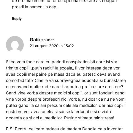
de ore maximum cu tot cu optionalele. Uite asa bagati
prostii la oameni in cap.
Reply
Gabi
spune:
21 august 2020 la 15:02
Si ce vom face oare cu parintii conspirationisti care isi vor
trimite copiii „putin raciti” la scoala_ Ii vor interesa daca vor
avea copiii mei paine pe masa daca eu patesc ceva avand
comorbiditati? Cine le va supraveghea educatia si bunastarea
eu neavand multe rude care i-ar putea prelua spre crestere?
Cand vine vorba despre medici si copiii lor sunt fonduri, cand
vine vorba despre profesori nici vorba, nu doar ca nu ne vom
putea gandi la salarii precum cele ale medicilor, dar nici copiii
nostri nu vor avea aceleasi sanse la educatie si o viata
decenta ca si cei ai medicilor. Rusine stimata ministresa!
P.S. Pentru cei care radeau de madam Dancila ca a inventat