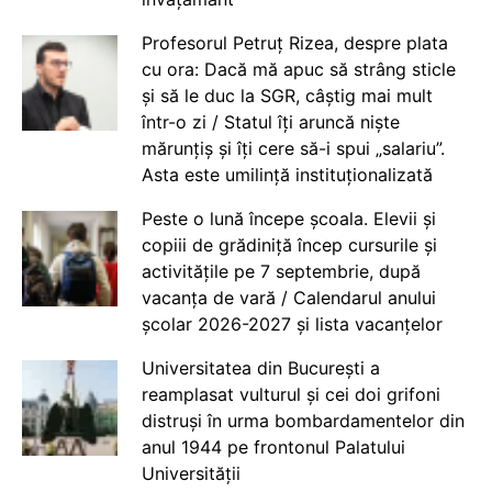
Profesorul Petruț Rizea, despre plata
cu ora: Dacă mă apuc să strâng sticle
și să le duc la SGR, câștig mai mult
într-o zi / Statul îți aruncă niște
mărunțiș și îți cere să-i spui „salariu”.
Asta este umilință instituționalizată
Peste o lună începe școala. Elevii și
copiii de grădiniță încep cursurile și
activitățile pe 7 septembrie, după
vacanța de vară / Calendarul anului
școlar 2026-2027 și lista vacanțelor
Universitatea din București a
reamplasat vulturul și cei doi grifoni
distruși în urma bombardamentelor din
anul 1944 pe frontonul Palatului
Universității