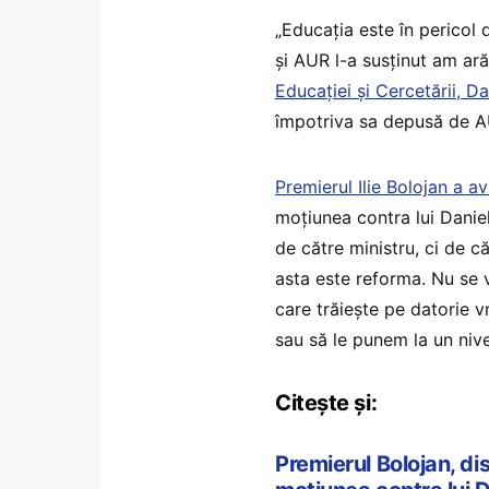
„Educația este în pericol 
și AUR l-a susținut am arăt
Educației și Cercetării, D
împotriva sa depusă de A
Premierul Ilie Bolojan a a
moțiunea contra lui Danie
de către ministru, ci de că
asta este reforma. Nu se 
care trăiește pe datorie 
sau să le punem la un niv
Citește și:
Premierul Bolojan, dis