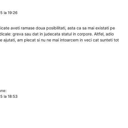
5 la 19:26
icate aveti ramase doua posibilitati, asta ca sa mai existati pe
dicale: greva sau dat in judecata statul in corpore. Altfel, adio
 ajutati, am plecat si nu ne mai intoarcem in veci cat sunteti tot
une:
5 la 18:53