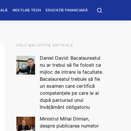
OALĂ
NEXTLAB.TECH
EDUCAȚIE FINANCIARĂ
CELE MAI CITITE ARTICOLE
Daniel David: Bacalaureatul
nu ar trebui să fie folosit ca
mijloc de intrare la facultate.
Bacalaureatul trebuie să fie
un examen care certifică
competențele pe care le ai
după parcursul unui
învățământ obligatoriu
Ministrul Mihai Dimian,
despre publicarea numelor