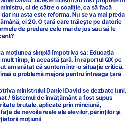
Daniel David: Aceste măsuri au fost propuse în
inistru, ci de către o coaliție, ca să facă
, dar nu asta este reforma. Nu se va mai preda
ămână, ci 20. O țară care trăiește pe datorie
rmele de predare cele mai de jos sau să le
cent?
la moțiunea simplă împotriva sa: Educația
 mult timp, în această țară. În raportul QX pe
ut am arătat că suntem într-o situație critică.
 însă o problemă majoră pentru întreaga țară
riva ministrului Daniel David se dezbate luni,
nat / Sistemul de învățământ a fost supus
itate brutale, aplicate prin minciună,
ață de nevoile reale ale elevilor, părinților și
țiatorii moțiunii