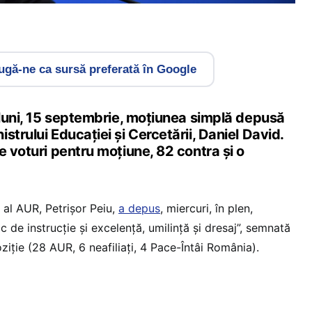
gă-ne ca sursă preferată în Google
 luni, 15 septembrie, moțiunea simplă depusă
strului Educației și Cercetării, Daniel David.
e voturi pentru moțiune, 82 contra și o
l al AUR, Petrișor Peiu,
a depus
, miercuri, în plen,
oc de instrucție și excelență, umilință și dresaj”, semnată
iție (28 AUR, 6 neafiliați, 4 Pace-Întâi România).