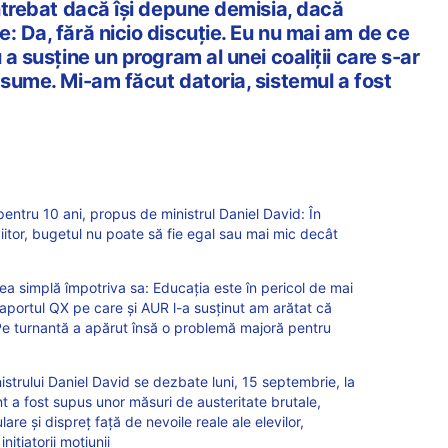
întrebat dacă își depune demisia, dacă
: Da, fără nicio discuție. Eu nu mai am de ce
 a susține un program al unei coaliții care s-ar
asume. Mi-am făcut datoria, sistemul a fost
 pentru 10 ani, propus de ministrul Daniel David: În
iitor, bugetul nu poate să fie egal sau mai mic decât
ea simplă împotriva sa: Educația este în pericol de mai
 raportul QX pe care și AUR l-a susținut am arătat că
. Pe turnantă a apărut însă o problemă majoră pentru
strului Daniel David se dezbate luni, 15 septembrie, la
t a fost supus unor măsuri de austeritate brutale,
are și dispreț față de nevoile reale ale elevilor,
inițiatorii moțiunii