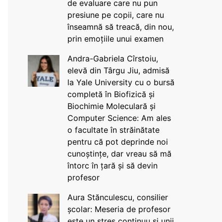
de evaluare care nu pun
presiune pe copii, care nu
înseamnă să treacă, din nou,
prin emoțiile unui examen
Andra-Gabriela Cîrstoiu,
elevă din Târgu Jiu, admisă
la Yale University cu o bursă
completă în Biofizică și
Biochimie Moleculară și
Computer Science: Am ales
o facultate în străinătate
pentru că pot deprinde noi
cunoștințe, dar vreau să mă
întorc în țară și să devin
profesor
Aura Stănculescu, consilier
școlar: Meseria de profesor
este un stres continuu și unii