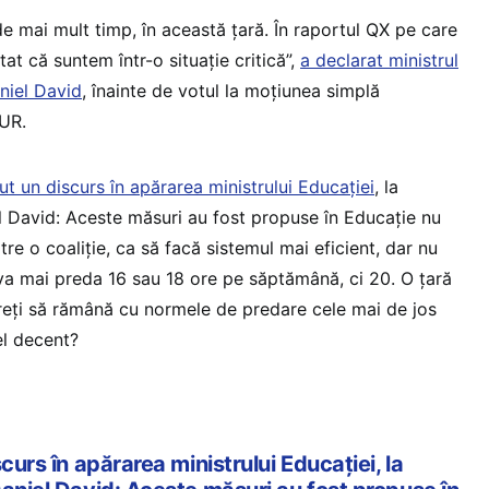
de mai mult timp, în această țară. În raportul QX pe care
at că suntem într-o situație critică”,
a declarat ministrul
aniel David
, înainte de votul la moțiunea simplă
UR.
vut un discurs în apărarea ministrului Educației
, la
l David: Aceste măsuri au fost propuse în Educație nu
tre o coaliție, ca să facă sistemul mai eficient, dar nu
va mai preda 16 sau 18 ore pe săptămână, ci 20. O țară
vreți să rămână cu normele de predare cele mai de jos
el decent?
curs în apărarea ministrului Educației, la