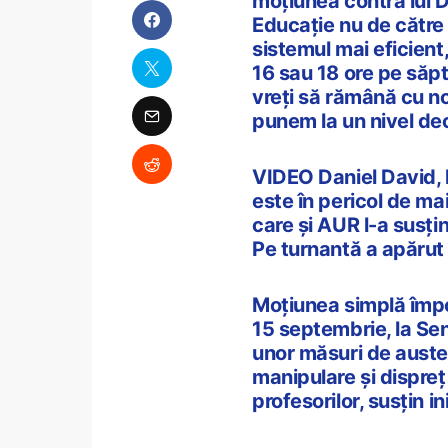
moțiunea contra lui 
Educație nu de către m
sistemul mai eficient
16 sau 18 ore pe săpt
vreți să rămână cu no
punem la un nivel de
VIDEO Daniel David, 
este în pericol de mai
care și AUR l-a susțin
Pe turnantă a apărut
Moțiunea simplă împot
15 septembrie, la Se
unor măsuri de auster
manipulare și dispreț f
profesorilor, susțin ini