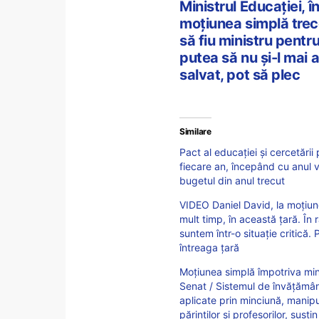
Ministrul Educației, 
moțiunea simplă trece
să fiu ministru pentru
putea să nu și-l mai 
salvat, pot să plec
Similare
Pact al educației și cercetării
fiecare an, începând cu anul v
bugetul din anul trecut
VIDEO Daniel David, la moțiun
mult timp, în această țară. În
suntem într-o situație critică
întreaga țară
Moțiunea simplă împotriva mini
Senat / Sistemul de învățămân
aplicate prin minciună, manipul
părinților și profesorilor, susțin 