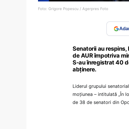
Foto: Grigore Popescu / Agerpres Foto
Adau
Senatorii au respins,
de AUR împotriva mini
S-au înregistrat 40 d
abținere.
Liderul grupului senatoria
moțiunea – intitulată „În l
de 38 de senatori din Opoz