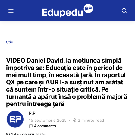
Știri
VIDEO Daniel David, la moțiunea simplă
împotriva sa: Educația este în pericol de
mai mult timp, în această țară. În raportul
QX pe care și AUR l-a susținut am arătat
că suntem într-o situație critică. Pe
turnantă a apărut însă o problemă majoră
pentru întreaga țară
R.P.
15 septembrie 2025
2 minute read
4 comments
1.470 de vizualizări