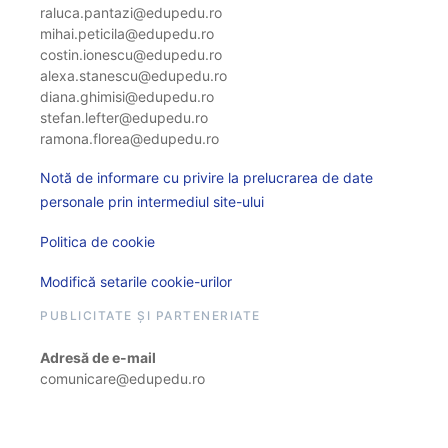
raluca.pantazi@edupedu.ro
mihai.peticila@edupedu.ro
costin.ionescu@edupedu.ro
alexa.stanescu@edupedu.ro
diana.ghimisi@edupedu.ro
stefan.lefter@edupedu.ro
ramona.florea@edupedu.ro
Notă de informare cu privire la prelucrarea de date
personale prin intermediul site-ului
Politica de cookie
Modifică setarile cookie-urilor
PUBLICITATE ȘI PARTENERIATE
Adresă de e-mail
comunicare@edupedu.ro