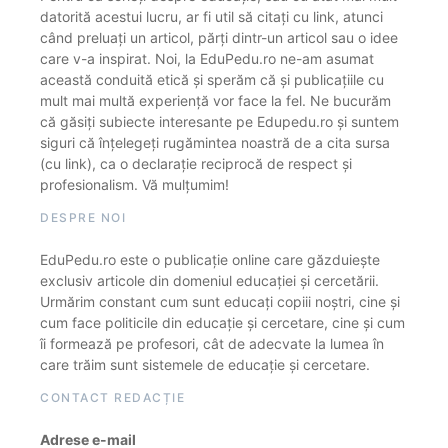
datorită acestui lucru, ar fi util să citați cu link, atunci
când preluați un articol, părți dintr-un articol sau o idee
care v-a inspirat. Noi, la EduPedu.ro ne-am asumat
această conduită etică și sperăm că și publicațiile cu
mult mai multă experiență vor face la fel. Ne bucurăm
că găsiți subiecte interesante pe Edupedu.ro și suntem
siguri că înțelegeți rugămintea noastră de a cita sursa
(cu link), ca o declarație reciprocă de respect și
profesionalism. Vă mulțumim!
DESPRE NOI
EduPedu.ro este o publicație online care găzduiește
exclusiv articole din domeniul educației și cercetării.
Urmărim constant cum sunt educați copiii noștri, cine și
cum face politicile din educație și cercetare, cine și cum
îi formează pe profesori, cât de adecvate la lumea în
care trăim sunt sistemele de educație și cercetare.
CONTACT REDACȚIE
Adrese e-mail