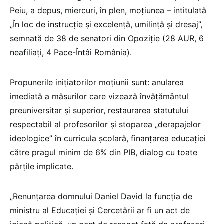
Peiu, a depus, miercuri, în plen, moțiunea – intitulată
„În loc de instrucție și excelență, umilință și dresaj”,
semnată de 38 de senatori din Opoziție (28 AUR, 6
neafiliați, 4 Pace-Întâi România).
Propunerile inițiatorilor moțiunii sunt: anularea
imediată a măsurilor care vizează învățământul
preuniversitar și superior, restaurarea statutului
respectabil al profesorilor și stoparea „derapajelor
ideologice” în curricula școlară, finanțarea educației
către pragul minim de 6% din PIB, dialog cu toate
părțile implicate.
„Renunțarea domnului Daniel David la funcția de
ministru al Educației și Cercetării ar fi un act de