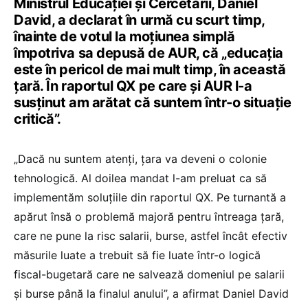
Ministrul Educației și Cercetării, Daniel
David, a declarat în urmă cu scurt timp,
înainte de votul la moțiunea simplă
împotriva sa depusă de AUR, că „educația
este în pericol de mai mult timp, în această
țară. În raportul QX pe care și AUR l-a
susținut am arătat că suntem într-o situație
critică”.
„Dacă nu suntem atenți, țara va deveni o colonie
tehnologică. Al doilea mandat l-am preluat ca să
implementăm soluțiile din raportul QX. Pe turnantă a
apărut însă o problemă majoră pentru întreaga țară,
care ne pune la risc salarii, burse, astfel încât efectiv
măsurile luate a trebuit să fie luate într-o logică
fiscal-bugetară care ne salvează domeniul pe salarii
și burse până la finalul anului”, a afirmat Daniel David