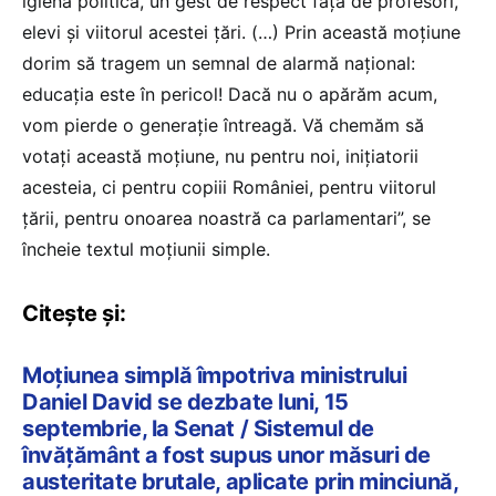
igienă politică, un gest de respect față de profesori,
elevi și viitorul acestei țări. (…) Prin această moțiune
dorim să tragem un semnal de alarmă național:
educația este în pericol! Dacă nu o apărăm acum,
vom pierde o generație întreagă. Vă chemăm să
votați această moțiune, nu pentru noi, inițiatorii
acesteia, ci pentru copiii României, pentru viitorul
țării, pentru onoarea noastră ca parlamentari”, se
încheie textul moțiunii simple.
Citește și:
Moțiunea simplă împotriva ministrului
Daniel David se dezbate luni, 15
septembrie, la Senat / Sistemul de
învățământ a fost supus unor măsuri de
austeritate brutale, aplicate prin minciună,