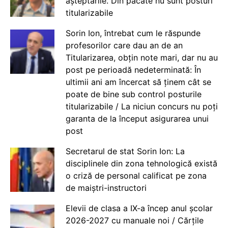
așteptările. Din păcate nu sunt posturi
titularizabile
Sorin Ion, întrebat cum le răspunde
profesorilor care dau an de an
Titularizarea, obțin note mari, dar nu au
post pe perioadă nedeterminată: În
ultimii ani am încercat să ținem cât se
poate de bine sub control posturile
titularizabile / La niciun concurs nu poți
garanta de la început asigurarea unui
post
Secretarul de stat Sorin Ion: La
disciplinele din zona tehnologică există
o criză de personal calificat pe zona
de maiștri-instructori
Elevii de clasa a IX-a încep anul școlar
2026-2027 cu manuale noi / Cărțile