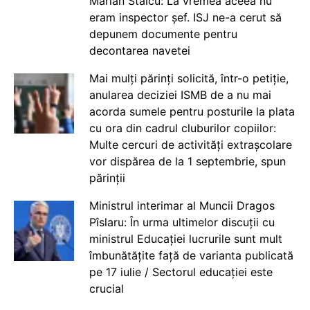
Marian Staicu: La vremea aceea nu
eram inspector șef. ISJ ne-a cerut să
depunem documente pentru
decontarea navetei
Mai mulți părinți solicită, într-o petiție,
anularea deciziei ISMB de a nu mai
acorda sumele pentru posturile la plata
cu ora din cadrul cluburilor copiilor:
Multe cercuri de activități extrașcolare
vor dispărea de la 1 septembrie, spun
părinții
Ministrul interimar al Muncii Dragos
Pîslaru: În urma ultimelor discuții cu
ministrul Educației lucrurile sunt mult
îmbunătățite față de varianta publicată
pe 17 iulie / Sectorul educației este
crucial