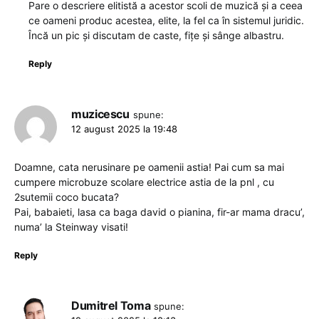
Pare o descriere elitistă a acestor scoli de muzică și a ceea
ce oameni produc acestea, elite, la fel ca în sistemul juridic.
Încă un pic și discutam de caste, fițe și sânge albastru.
Reply
muzicescu
spune:
12 august 2025 la 19:48
Doamne, cata nerusinare pe oamenii astia! Pai cum sa mai
cumpere microbuze scolare electrice astia de la pnl , cu
2sutemii coco bucata?
Pai, babaieti, lasa ca baga david o pianina, fir-ar mama dracu’,
numa’ la Steinway visati!
Reply
Dumitrel Toma
spune: