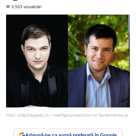
3.503 vizualizări
Foto: colaj Edupedu.ro – haefligerproduction.ro/ florianmitrea.uk
Adaugă-ne ca sursă preferată în Google