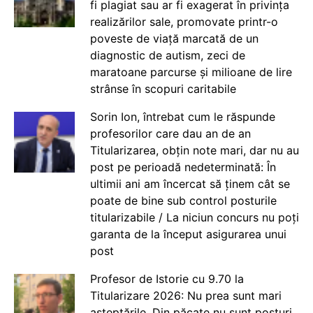
fi plagiat sau ar fi exagerat în privința
realizărilor sale, promovate printr-o
poveste de viață marcată de un
diagnostic de autism, zeci de
maratoane parcurse și milioane de lire
strânse în scopuri caritabile
Sorin Ion, întrebat cum le răspunde
profesorilor care dau an de an
Titularizarea, obțin note mari, dar nu au
post pe perioadă nedeterminată: În
ultimii ani am încercat să ținem cât se
poate de bine sub control posturile
titularizabile / La niciun concurs nu poți
garanta de la început asigurarea unui
post
Profesor de Istorie cu 9.70 la
Titularizare 2026: Nu prea sunt mari
așteptările. Din păcate nu sunt posturi