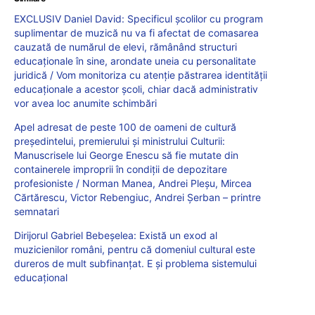
EXCLUSIV Daniel David: Specificul școlilor cu program
suplimentar de muzică nu va fi afectat de comasarea
cauzată de numărul de elevi, rămânând structuri
educaționale în sine, arondate uneia cu personalitate
juridică / Vom monitoriza cu atenție păstrarea identității
educaționale a acestor școli, chiar dacă administrativ
vor avea loc anumite schimbări
Apel adresat de peste 100 de oameni de cultură
președintelui, premierului și ministrului Culturii:
Manuscrisele lui George Enescu să fie mutate din
containerele improprii în condiții de depozitare
profesioniste / Norman Manea, Andrei Pleșu, Mircea
Cărtărescu, Victor Rebengiuc, Andrei Șerban – printre
semnatari
Dirijorul Gabriel Bebeșelea: Există un exod al
muzicienilor români, pentru că domeniul cultural este
dureros de mult subfinanțat. E și problema sistemului
educațional