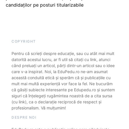
candidaților pe posturi titularizabile
COPYRIGHT
Pentru că scrieți despre educație, sau cu atât mai mult
datorită acestui lucru, ar fi util să citați cu link, atunci
când preluați un articol, părți dintr-un articol sau o idee
care v-a inspirat. Noi, la EduPedu.ro ne-am asumat
această conduită etică și sperăm că și publicațiile cu
mult mai multă experiență vor face la fel. Ne bucurăm
că găsiți subiecte interesante pe Edupedu.ro și suntem
siguri că înțelegeți rugămintea noastră de a cita sursa
(cu link), ca o declarație reciprocă de respect și
profesionalism. Vă mulțumim!
DESPRE NOI