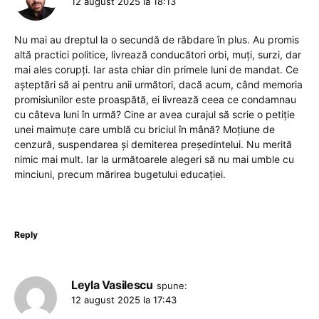
12 august 2025 la 18:13
Nu mai au dreptul la o secundă de răbdare în plus. Au promis
altă practici politice, livrează conducători orbi, muți, surzi, dar
mai ales corupți. Iar asta chiar din primele luni de mandat. Ce
așteptări să ai pentru anii următori, dacă acum, când memoria
promisiunilor este proaspătă, ei livrează ceea ce condamnau
cu câteva luni în urmă? Cine ar avea curajul să scrie o petiție
unei maimuțe care umblă cu briciul în mână? Moțiune de
cenzură, suspendarea și demiterea președintelui. Nu merită
nimic mai mult. Iar la următoarele alegeri să nu mai umble cu
minciuni, precum mărirea bugetului educației.
Reply
Leyla Vasilescu
spune:
12 august 2025 la 17:43