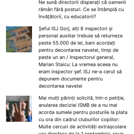
Ne sună directorii disperați că oamenii
rămân fără posturi. Ce se întâmplă cu
învățătorii, cu educatorii?
Șeful ISJ Gorj, alți 8 inspectori și
personal auxiliar trebuie să returneze
peste 55.000 de lei, bani acordați
pentru decontarea navetei, timp de
peste un an / Inspectorul general,
Marian Staicu: La vremea aceea nu
eram inspector șef. ISJ ne-a cerut să
depunem documente pentru
decontarea navetei
Mai mulți părinți solicită, într-o petiție,
anularea deciziei ISMB de a nu mai
acorda sumele pentru posturile la plata
cu ora din cadrul cluburilor copiilor:
Multe cercuri de activități extrașcolare
vor dispărea de la 1 septembrie, spun