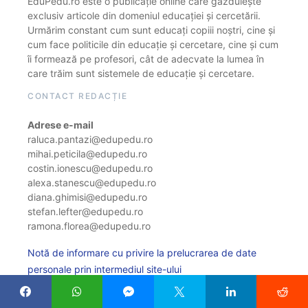
EduPedu.ro este o publicație online care găzduiește
exclusiv articole din domeniul educației și cercetării.
Urmărim constant cum sunt educați copiii noștri, cine și
cum face politicile din educație și cercetare, cine și cum
îi formează pe profesori, cât de adecvate la lumea în
care trăim sunt sistemele de educație și cercetare.
CONTACT REDACȚIE
Adrese e-mail
raluca.pantazi@edupedu.ro
mihai.peticila@edupedu.ro
costin.ionescu@edupedu.ro
alexa.stanescu@edupedu.ro
diana.ghimisi@edupedu.ro
stefan.lefter@edupedu.ro
ramona.florea@edupedu.ro
Notă de informare cu privire la prelucrarea de date
personale prin intermediul site-ului
Politica de cookie