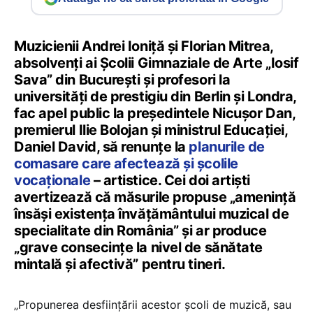
Muzicienii Andrei Ioniță și Florian Mitrea,
absolvenți ai Școlii Gimnaziale de Arte „Iosif
Sava” din București și profesori la
universități de prestigiu din Berlin și Londra,
fac apel public la președintele Nicușor Dan,
premierul Ilie Bolojan și ministrul Educației,
Daniel David, să renunțe la
planurile de
comasare care afectează și școlile
vocaționale
– artistice. Cei doi artiști
avertizează că măsurile propuse „amenință
însăși existența învățământului muzical de
specialitate din România” și ar produce
„grave consecințe la nivel de sănătate
mintală și afectivă” pentru tineri.
„Propunerea desființării acestor școli de muzică, sau