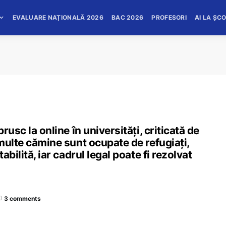
EVALUARE NAȚIONALĂ 2026
BAC 2026
PROFESORI
AI LA ȘC
usc la online în universități, criticată de
multe cămine sunt ocupate de refugiați,
bilită, iar cadrul legal poate fi rezolvat
3 comments