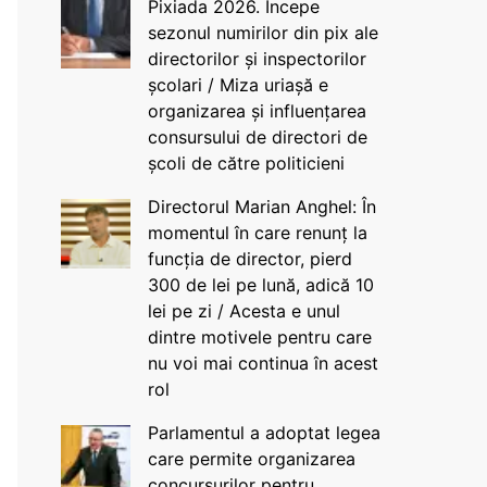
Pixiada 2026. Începe
sezonul numirilor din pix ale
directorilor și inspectorilor
școlari / Miza uriașă e
organizarea și influențarea
consursului de directori de
școli de către politicieni
Directorul Marian Anghel: În
momentul în care renunț la
funcția de director, pierd
300 de lei pe lună, adică 10
lei pe zi / Acesta e unul
dintre motivele pentru care
nu voi mai continua în acest
rol
Parlamentul a adoptat legea
care permite organizarea
concursurilor pentru