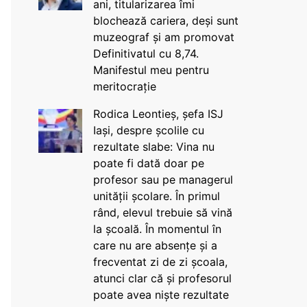
ani, titularizarea îmi
blochează cariera, deși sunt
muzeograf și am promovat
Definitivatul cu 8,74.
Manifestul meu pentru
meritocrație
Rodica Leontieș, șefa ISJ
Iași, despre școlile cu
rezultate slabe: Vina nu
poate fi dată doar pe
profesor sau pe managerul
unității școlare. În primul
rând, elevul trebuie să vină
la școală. În momentul în
care nu are absențe și a
frecventat zi de zi școala,
atunci clar că și profesorul
poate avea niște rezultate