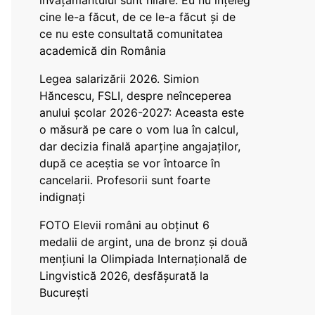
învățământului sunt hilare. Eu nu înțeleg
cine le-a făcut, de ce le-a făcut și de
ce nu este consultată comunitatea
academică din România
Legea salarizării 2026. Simion
Hăncescu, FSLI, despre neînceperea
anului școlar 2026-2027: Aceasta este
o măsură pe care o vom lua în calcul,
dar decizia finală aparține angajaților,
după ce aceștia se vor întoarce în
cancelarii. Profesorii sunt foarte
indignați
FOTO Elevii români au obținut 6
medalii de argint, una de bronz și două
mențiuni la Olimpiada Internațională de
Lingvistică 2026, desfășurată la
București