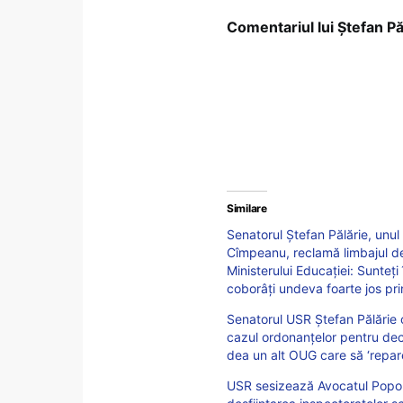
Comentariul lui Ștefan Pă
Similare
Senatorul Ștefan Pălărie, unul 
Cîmpeanu, reclamă limbajul de
Ministerului Educației: Sunteți
coborâți undeva foarte jos pr
Senatorul USR Ștefan Pălărie 
cazul ordonanțelor pentru dec
dea un alt OUG care să ‘repar
USR sesizează Avocatul Poporu