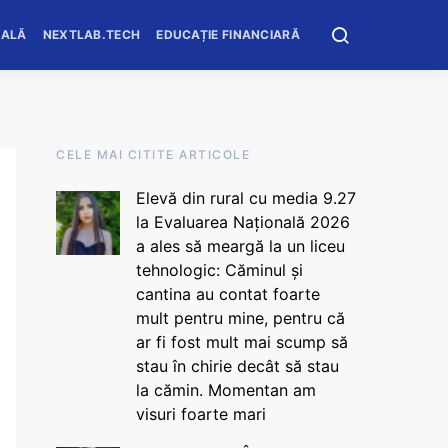
OALĂ
NEXTLAB.TECH
EDUCAȚIE FINANCIARĂ
CELE MAI CITITE ARTICOLE
Elevă din rural cu media 9.27
la Evaluarea Națională 2026
a ales să meargă la un liceu
tehnologic: Căminul și
cantina au contat foarte
mult pentru mine, pentru că
ar fi fost mult mai scump să
stau în chirie decât să stau
la cămin. Momentan am
visuri foarte mari