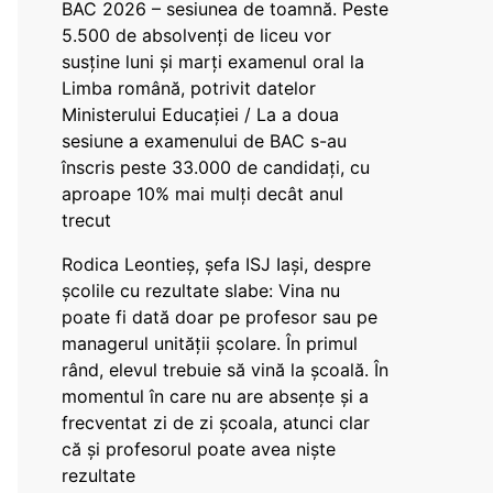
BAC 2026 – sesiunea de toamnă. Peste
5.500 de absolvenți de liceu vor
susține luni și marți examenul oral la
Limba română, potrivit datelor
Ministerului Educației / La a doua
sesiune a examenului de BAC s-au
înscris peste 33.000 de candidați, cu
aproape 10% mai mulți decât anul
trecut
Rodica Leontieș, șefa ISJ Iași, despre
școlile cu rezultate slabe: Vina nu
poate fi dată doar pe profesor sau pe
managerul unității școlare. În primul
rând, elevul trebuie să vină la școală. În
momentul în care nu are absențe și a
frecventat zi de zi școala, atunci clar
că și profesorul poate avea niște
rezultate