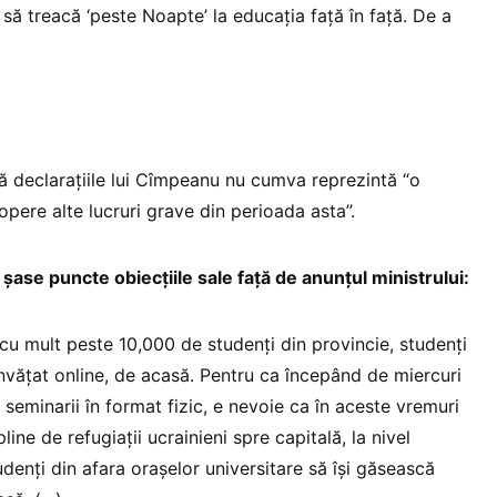
să treacă ‘peste Noapte’ la educația față în față. De a
ă declarațiile lui Cîmpeanu nu cumva reprezintă “o
pere alte lucruri grave din perioada asta”.
 șase puncte obiecțiile sale față de anunțul ministrului:
 cu mult peste 10,000 de studenți din provincie, studenți
nvățat online, de acasă. Pentru ca începând de miercuri
i seminarii în format fizic, e nevoie ca în aceste vremuri
line de refugiații ucrainieni spre capitală, la nivel
udenți din afara orașelor universitare să își găsească