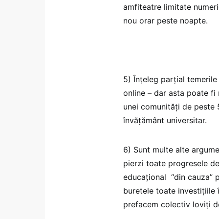
amfiteatre limitate numeri
nou orar peste noapte.
5) Înțeleg parțial temeril
online – dar asta poate fi
unei comunități de peste 5
învățământ universitar.
6) Sunt multe alte argume
pierzi toate progresele de
educațional “din cauza” pa
buretele toate investițiile
prefacem colectiv loviți 