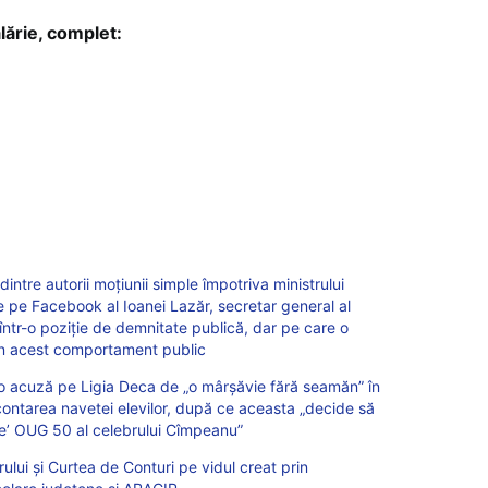
lărie, complet:
dintre autorii moțiunii simple împotriva ministrului
 pe Facebook al Ioanei Lazăr, secretar general al
 într-o poziție de demnitate publică, dar pe care o
in acest comportament public
o acuză pe Ligia Deca de „o mârșăvie fără seamăn” în
ontarea navetei elevilor, după ce aceasta „decide să
e’ OUG 50 al celebrului Cîmpeanu”
lui şi Curtea de Conturi pe vidul creat prin