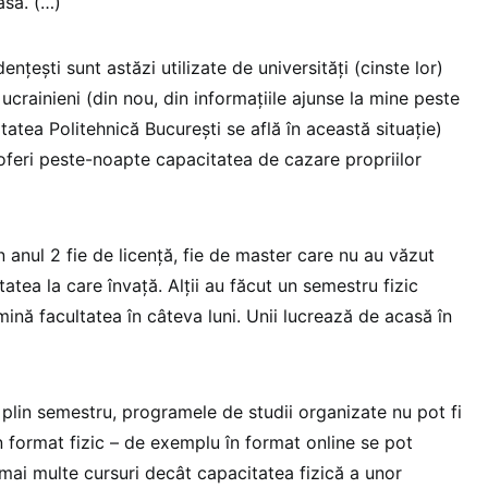
asă. (…)
nțești sunt astăzi utilizate de universități (cinste lor)
 ucrainieni (din nou, din informațiile ajunse la mine peste
tatea Politehnică București se află în această situație)
 oferi peste-noapte capacitatea de cazare propriilor
n anul 2 fie de licență, fie de master care nu au văzut
atea la care învață. Alții au făcut un semestru fizic
ină facultatea în câteva luni. Unii lucrează de acasă în
în plin semestru, programele de studii organizate nu pot fi
 format fizic – de exemplu în format online se pot
mai multe cursuri decât capacitatea fizică a unor