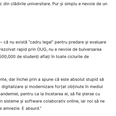
c din clădirile universitare. Pur și simplu e nevoie de un
e – că nu există “cadru legal” pentru predare și evaluare
 rezolvat rapid prin OUG, nu e nevoie de bulversarea
00,000 de studenți aflați în toate ciclurile de
nte, dar închei prin a spune că este absolut stupid să
 digitalizare și modernizare forțat obținute în mediul
ndemiei, pentru ca la încetarea ei, să fie șterse cu
 în sisteme și software colaborativ online, iar noi să ne
de amnezie. E absurd.”