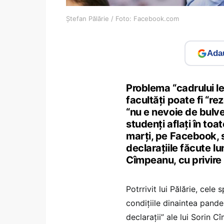
Ștefan Pălărie / Foto: Facebook.com
Adau
Problema “cadrului le
facultăți poate fi “r
“nu e nevoie de bulv
studenți aflați în toa
marți, pe Facebook, s
declarațiile făcute lu
Cîmpeanu, cu privire l
Potrrivit lui Pălărie, cele 
condițiile dinaintea pande
declarații” ale lui Sorin 