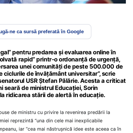
gă-ne ca sursă preferată în Google
gal” pentru predarea și evaluarea online în
ezolvată rapid” printr-o ordonanță de urgență,
ersarea unei comunități de peste 500.000 de
te ciclurile de învățământ universitar”, scrie
enatorul USR Ștefan Pălărie. Acesta a criticat
ni seară de ministrul Educației, Sorin
a ridicarea stării de alertă în educație.
spuse de ministru cu privire la revenirea predării la
miei reprezintă “una din cele mai inexplicabile
Cîmpeanu, iar “cea mai năstrușnică idee este aceea ca în