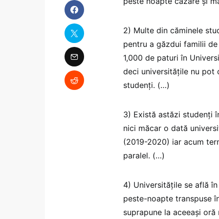
peste noapte cazare și m
2) Multe din căminele stude
pentru a găzdui familii de
1,000 de paturi în Universi
deci universitățile nu pot
studenți. (…)
3) Există astăzi studenți î
nici măcar o dată universit
(2019-2020) iar acum term
paralel. (…)
4) Universitățile se află 
peste-noapte transpuse în
suprapune la aceeași oră 