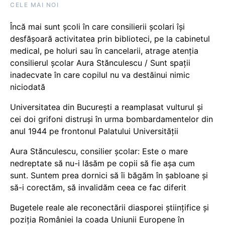
CELE MAI NOI
Încă mai sunt școli în care consilierii școlari își
desfășoară activitatea prin biblioteci, pe la cabinetul
medical, pe holuri sau în cancelarii, atrage atenția
consilierul școlar Aura Stănculescu / Sunt spații
inadecvate în care copilul nu va destăinui nimic
niciodată
Universitatea din București a reamplasat vulturul și
cei doi grifoni distruși în urma bombardamentelor din
anul 1944 pe frontonul Palatului Universității
Aura Stănculescu, consilier școlar: Este o mare
nedreptate să nu-i lăsăm pe copii să fie așa cum
sunt. Suntem prea dornici să îi băgăm în șabloane și
să-i corectăm, să invalidăm ceea ce fac diferit
Bugetele reale ale reconectării diasporei științifice și
poziția României la coada Uniunii Europene în