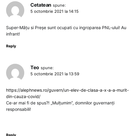
Cetatean
spune:
5 octombrie 2021 la 14:15
Super-Mâțu si Preșe sunt ocupati cu ingroparea PNL-ului! Au
infrant!
Reply
Teo
spune:
5 octombrie 2021 la 13:59
https://alephnews.ro/guvern/un-elev-de-clasa-a-x-a-a-murit-
din-cauza-covid/
Ce-ar mai fi de spus?! „Mulțumim”, domnilor guvernanți
responsabili!
Reply