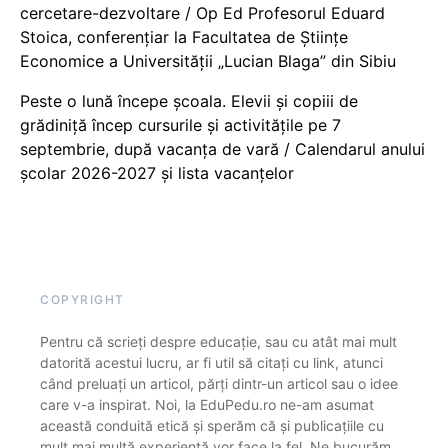
cercetare-dezvoltare / Op Ed Profesorul Eduard
Stoica, conferențiar la Facultatea de Științe
Economice a Universității „Lucian Blaga” din Sibiu
Peste o lună începe școala. Elevii și copiii de
grădiniță încep cursurile și activitățile pe 7
septembrie, după vacanța de vară / Calendarul anului
școlar 2026-2027 și lista vacanțelor
COPYRIGHT
Pentru că scrieți despre educație, sau cu atât mai mult
datorită acestui lucru, ar fi util să citați cu link, atunci
când preluați un articol, părți dintr-un articol sau o idee
care v-a inspirat. Noi, la EduPedu.ro ne-am asumat
această conduită etică și sperăm că și publicațiile cu
mult mai multă experiență vor face la fel. Ne bucurăm