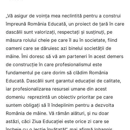
„Vă asigur de voinţa mea neclintită pentru a construi
împreună România Educată, un proiect de ţară în care
dascălii sunt valorizaţi, respectaţi şi susţinuţi, pe
măsura rolului cheie pe care îl au în societate, fiind
oameni care se dăruiesc azi binelui societăţii de
mâine. Îmi doresc să vă am parteneri în acest demers
de construcţie în care profesionalismul este
fundamentul pe care dorim să clădim România
Educată. Dascălii sunt garantul educaţiei de calitate,
iar profesionalizarea resursei umane din acest
domeniu reprezintă un obiectiv prioritar pe care
suntem obligaţi să îl îndeplinim pentru a dezvolta
România de mâine. Vă rămân alături, şi nu doar
astăzi, căci Ziua Educaţiei este orice zi care se
încheie cu o lecţie învăţată!”, mai afirmă Iohannis