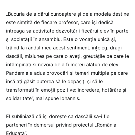
„Bucuria de a dărui cunoaştere şi de a modela destine
este simţită de fiecare profesor, care îşi dedică
întreaga sa activitate dezvoltării fiecărui elev în parte
şi societăţii în ansamblu. Este o vocaţie unică şi,
trăind la rândul meu acest sentiment, înţeleg, dragi
dascăli, misiunea pe care o aveţi, greutăţile pe care le
întâmpinaţi şi nevoia de a fi mereu alături de elevi.
Pandemia a adus provocări şi temeri multiple pe care
însă aţi găsit puterea să le depăşiţi şi să le
transformaţi în emoţii pozitive: încredere, hotărâre şi
solidaritate”, mai spune Iohannis.
El subliniază că îşi doreşte ca dascălii să-i fie
parteneri în demersul privind proiectul „România
Educată”.