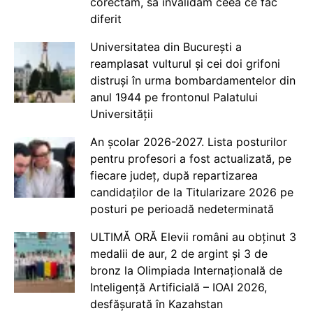
corectăm, să invalidăm ceea ce fac
diferit
Universitatea din București a
reamplasat vulturul și cei doi grifoni
distruși în urma bombardamentelor din
anul 1944 pe frontonul Palatului
Universității
An școlar 2026-2027. Lista posturilor
pentru profesori a fost actualizată, pe
fiecare județ, după repartizarea
candidaților de la Titularizare 2026 pe
posturi pe perioadă nedeterminată
ULTIMĂ ORĂ Elevii români au obținut 3
medalii de aur, 2 de argint și 3 de
bronz la Olimpiada Internațională de
Inteligență Artificială – IOAI 2026,
desfășurată în Kazahstan