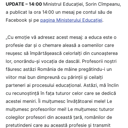
UPDATE – 14:00
Ministrul Educației, Sorin Cîmpeanu,
a publicat la ora 14:00 un mesaj pe contul său de
Facebook și pe
pagina Ministerului Educației
.
„Cu emoție vă adresez acest mesaj: a educa este o
profesie dar și o chemare aleasă a oamenilor care
reușesc să împărtășească celorlalți din cunoașterea
lor, onorându-și vocația de dascăl. Profesorii noștri
făuresc astăzi România de mâine pregătindu-i un
viitor mai bun dimpreună cu părinții și ceilalți
parteneri ai procesului educațional. Astăzi, mă înclin
cu recunoștință în fața tuturor celor care se dedică
acestei meniri. Îi mulțumesc învățătoarei mele! Le
mulțumesc profesorilor mei! Le mulțumesc tuturor
colegilor profesori din această țară, românilor de
pretutindeni care au această profesie și transmit