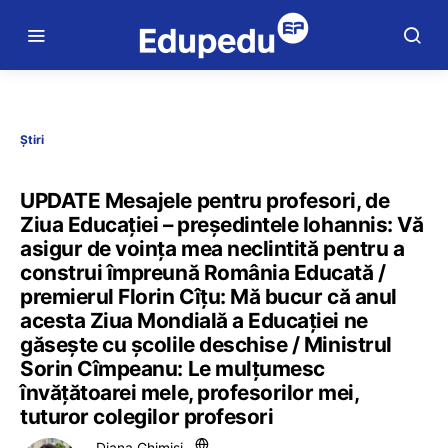
Știri
UPDATE Mesajele pentru profesori, de
Ziua Educației – președintele Iohannis: Vă
asigur de voința mea neclintită pentru a
construi împreună România Educată /
premierul Florin Cîțu: Mă bucur că anul
acesta Ziua Mondială a Educației ne
găsește cu școlile deschise / Ministrul
Sorin Cîmpeanu: Le mulțumesc
învățătoarei mele, profesorilor mei,
tuturor colegilor profesori
Diana Ghimiși