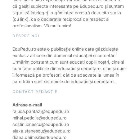
că găsiți subiecte interesante pe Edupedu.ro și suntem
siguri că înțelegeți rugămintea noastră de a cita sursa
(cu link), ca o declarație reciprocă de respect și
profesionalism. Vă mulțumim!
DESPRE NOI
EduPedu.ro este o publicație online care găzduiește
exclusiv articole din domeniul educației și cercetării.
Urmărim constant cum sunt educați copiii noștri, cine și
cum face politicile din educație și cercetare, cine și cum
îi formează pe profesori, cât de adecvate la lumea în
care trăim sunt sistemele de educație și cercetare.
CONTACT REDACȚIE
Adrese e-mail
raluca.pantazi@edupedu.ro
mihai.peticila@edupedu.ro
costin.ionescu@edupedu.ro
alexa.stanescu@edupedu.ro
diana.ghimisi@edupedu.ro