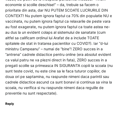
economie si scolile deschise!” – da, trebuie sa facem o
prioritate din asta, dar NU PUTEM SCOATE LUCRURILE DIN
CONTEXT! Nu putem ignora faptul ca 70% din populatie NU e
vaccinata, nu putem ignora faptul ca relaxarile de peste vara
au fost exagerate, nu putem ignora faptul ca toate astea ne-
au dus la un evident colaps al sistemului de sanatate (cum
altfel sa calificam ordinul lui Arafat de a include TOATE
spitalele de stat in tratarea pacientilor cu COVID?). Iar “d-lui
ministru Campeanu” – numai de “bine”! ZERO succes in a
“antrena” cadrele didactice pentru online (era absolut evident
ca valul patru ne va plezni direct in fata), ZERO succes in a
pregati scolile sa primeasca IN SIGURANTA copiii la scoala (nu
sunt teste covid, nu este cine sa le faca tuturor copiilor, de
doua ori pe saptamina, nu raspunde nimeni daca parintii sau
cadrele didactice ascund ca sunt bonavi si continua sa vina la
scoala, nu verifica si nu raspunde nimeni daca regulile de
preventie nu sunt respectate).
Reply