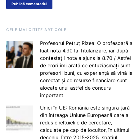
CELE MAI CITITE ARTICOLE
Profesorul Petruț Rizea: O profesoară a
luat nota 4.90 la Titularizare, iar după
contestații nota a ajuns la 8.70 / Astfel
de erori îmi arată ce entuziasmați sunt
profesorii buni, cu experiență să vină la
corectat și ce resurse financiare sunt
alocate unui astfel de concurs
important
Unici în UE: România este singura țară
din întreaga Uniune Europeană care a
redus cheltuielile de cercetare,
calculate pe cap de locuitor, în ultimul
deceniu. Între 2015-2025, spațiul