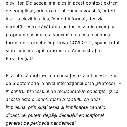
elevii lor. De aceea, mai ales în acest context extrem
de complicat, prin exemplul dumneavoastră, puteţi
inspira elevii în a lua, în mod informat, decizia
corectă pentru sănătatea lor, inclusiv prin exemplul
propriu de asumare a vaccinării ca cea mai bună
formă de protecţie împotriva COVID-19″, spune şeful
statului în mesajul transmis de Administraţia
Prezidenţială.
El arată că motto-ul care însoţeşte, anul acesta, ziua
de 5 octombrie la nivel internaţional este „Profesorii –
în centrul procesului de recuperare în educaţie” şi că
acesta este o „confirmare a faptului că doar
împreună, prin susţinerea şi implicarea cadrelor
didactice, putem depăşi decalajul educaţional
generat de perioada pandemică
”.