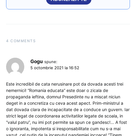
4 COMMENTS
Gogu
spune:
5 octombrie 2021 la 16:52
Este incredibil de cata nerusinare pot da dovada acesti trei
nemernici! “Romania educata” este doar o zicala de
propaganda ieftina, domnul Presedinte nu a miscat niciun
deget in a concretiza cu ceva acest apect. Prim-ministrul a
dat dovada clara de incapacitate de a conduce un guvern. Iar
strict legat de coordonarea activitatilor legate de scoala, in
“valul patru”, nu imi pot permite sa spun ce gandesc!… A fost
o ignoranta, impotenta si iresponsabilitate cum nu s-a mai
vazut, cel putin de la inceputul pandemiei incoace! “Tinem