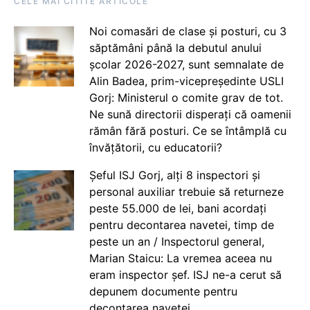
CELE MAI CITITE ARTICOLE
Noi comasări de clase și posturi, cu 3
săptămâni până la debutul anului
școlar 2026-2027, sunt semnalate de
Alin Badea, prim-vicepreședinte USLI
Gorj: Ministerul o comite grav de tot.
Ne sună directorii disperați că oamenii
rămân fără posturi. Ce se întâmplă cu
învățătorii, cu educatorii?
Șeful ISJ Gorj, alți 8 inspectori și
personal auxiliar trebuie să returneze
peste 55.000 de lei, bani acordați
pentru decontarea navetei, timp de
peste un an / Inspectorul general,
Marian Staicu: La vremea aceea nu
eram inspector șef. ISJ ne-a cerut să
depunem documente pentru
decontarea navetei