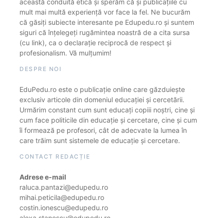
această conduită etică și sperăm că și publicațiile cu
mult mai multă experiență vor face la fel. Ne bucurăm
că găsiți subiecte interesante pe Edupedu.ro și suntem
siguri că înțelegeți rugămintea noastră de a cita sursa
(cu link), ca o declarație reciprocă de respect și
profesionalism. Vă mulțumim!
DESPRE NOI
EduPedu.ro este o publicație online care găzduiește
exclusiv articole din domeniul educației și cercetării.
Urmărim constant cum sunt educați copiii noștri, cine și
cum face politicile din educație și cercetare, cine și cum
îi formează pe profesori, cât de adecvate la lumea în
care trăim sunt sistemele de educație și cercetare.
CONTACT REDACȚIE
Adrese e-mail
raluca.pantazi@edupedu.ro
mihai.peticila@edupedu.ro
costin.ionescu@edupedu.ro
alexa.stanescu@edupedu.ro