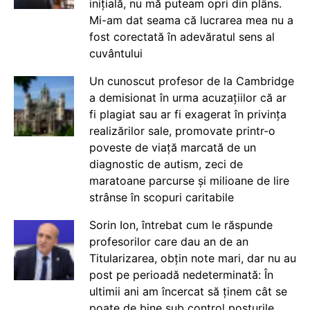
inițială, nu mă puteam opri din plâns.
Mi-am dat seama că lucrarea mea nu a
fost corectată în adevăratul sens al
cuvântului
Un cunoscut profesor de la Cambridge
a demisionat în urma acuzațiilor că ar
fi plagiat sau ar fi exagerat în privința
realizărilor sale, promovate printr-o
poveste de viață marcată de un
diagnostic de autism, zeci de
maratoane parcurse și milioane de lire
strânse în scopuri caritabile
Sorin Ion, întrebat cum le răspunde
profesorilor care dau an de an
Titularizarea, obțin note mari, dar nu au
post pe perioadă nedeterminată: În
ultimii ani am încercat să ținem cât se
poate de bine sub control posturile