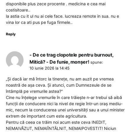
disponibile plus zece procente . medicina e cea mai
costisitoare..
la astia cu it ul nu ai cele face. lucreaza remote in sua. nu e
vina lor ca ati pus pe fuga firmele..
Reply
- De ce trag clopotele pentru burnout,
Mitică? - De funie, monșer!
spune:
10 iunie 2026 la 14:45
„Și dacă iar mă întorc la tinerețe, nu am auzit pe vremea
noastră de așa ceva. Și atunci, cum Dumnezeule de se
întâmplă pe vremurile astea?”
Cine nu înțelege vremurile în care trăiește n-ar trebui să aibă
funcții de conducere nici la nivel de regie într-un oraș mediu-
mic, necum la conducerea unei universități sau a unui minister
extrem de important cum este agricultura.
Pentru că ceea ce trăim noi acum este ceva INEDIT,
NEMAIVĂZUT, NEMAIÎNTÂLNIT, NEMAIPOVESTIT! Niciun