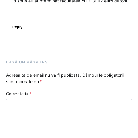
Iti spun eu aubterminat facultatea cu 2-300k euro datorii.
Reply
LASĂ UN RĂSPUNS
Adresa ta de email nu va fi publicată.
Câmpurile obligatorii
sunt marcate cu
*
Comentariu
*