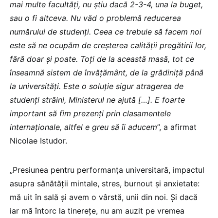
mai multe facultăți, nu știu dacă 2-3-4, una la buget,
sau o fi altceva. Nu văd o problemă reducerea
numărului de studenți. Ceea ce trebuie să facem noi
este să ne ocupăm de creșterea calității pregătirii lor,
fără doar și poate. Toți de la această masă, tot ce
înseamnă sistem de învățământ, de la grădiniță până
la universități. Este o soluție sigur atragerea de
studenți străini, Ministerul ne ajută […]. E foarte
important să fim prezenți prin clasamentele
internaționale, altfel e greu să îi aducem
”, a afirmat
Nicolae Istudor.
„Presiunea pentru performanța universitară, impactul
asupra sănătății mintale, stres, burnout și anxietate:
mă uit în sală și avem o vârstă, unii din noi. Și dacă
iar mă întorc la tinerețe, nu am auzit pe vremea