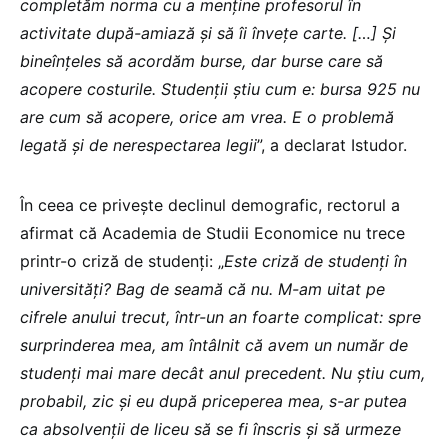
completăm norma cu a menține profesorul în
activitate după-amiază și să îi învețe carte. […] Și
bineînțeles să acordăm burse, dar burse care să
acopere costurile. Studenții știu cum e: bursa 925 nu
are cum să acopere, orice am vrea. E o problemă
legată și de nerespectarea legii
”, a declarat Istudor.
În ceea ce privește declinul demografic, rectorul a
afirmat că Academia de Studii Economice nu trece
printr-o criză de studenți: „
Este criză de studenți în
universități? Bag de seamă că nu. M-am uitat pe
cifrele anului trecut, într-un an foarte complicat: spre
surprinderea mea, am întâlnit că avem un număr de
studenți mai mare decât anul precedent. Nu știu cum,
probabil, zic și eu după priceperea mea, s-ar putea
ca absolvenții de liceu să se fi înscris și să urmeze