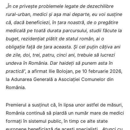
„
În ce privește problemele legate de dezechilibre
rural-urban, medici și așa mai departe, eu voi susține
că, dacă beneficiezi, în țara noastră, de o pregătire
medicală pe toată durata parcursului, studii făcute la
buget, rezidențiat plătit de statul român, ai o
obligație față de țara aceasta. Și cel puțin câțiva ani
de zile, doi, trei, patru, cinci ani, trebuie să lucrezi
undeva în România. Dar haideți să punem asta în
practică
”, a afirmat Ilie Bolojan, pe 10 februarie 2026,
la Adunarea Generală a Asociației Comunelor din
România.
Premierul a susținut că, în lipsa unor astfel de măsuri,
România continuă să piardă un număr mare de medici
formați în sistemul public, în timp ce alte state
europene beneficiază de acești specialiști. „
Atunci cu