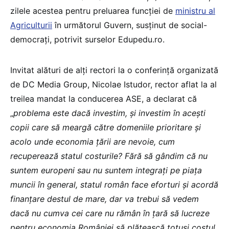
zilele acestea pentru preluarea funcției de
ministru al
Agriculturii
în următorul Guvern, susținut de social-
democrați, potrivit surselor Edupedu.ro.
Invitat alături de alți rectori la o conferință organizată
de DC Media Group, Nicolae Istudor, rector aflat la al
treilea mandat la conducerea ASE, a declarat că
„
problema este dacă investim, și investim în acești
copii care să meargă către domeniile prioritare și
acolo unde economia țării are nevoie, cum
recuperează statul costurile? Fără să gândim că nu
suntem europeni sau nu suntem integrați pe piața
muncii în general, statul român face eforturi și acordă
finanțare destul de mare, dar va trebui să vedem
dacă nu cumva cei care nu rămân în țară să lucreze
pentru economia României să plătească totuși costul