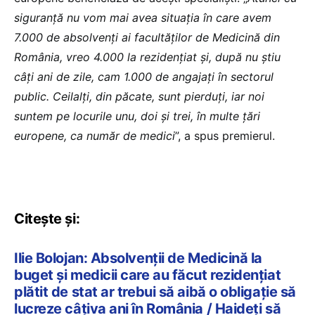
siguranță nu vom mai avea situația în care avem
7.000 de absolvenți ai facultăților de Medicină din
România, vreo 4.000 la rezidențiat și, după nu știu
câți ani de zile, cam 1.000 de angajați în sectorul
public. Ceilalți, din păcate, sunt pierduți, iar noi
suntem pe locurile unu, doi și trei, în multe țări
europene, ca număr de medici
”, a spus premierul.
Citește și:
Ilie Bolojan: Absolvenții de Medicină la
buget și medicii care au făcut rezidențiat
plătit de stat ar trebui să aibă o obligație să
lucreze câțiva ani în România / Haideți să