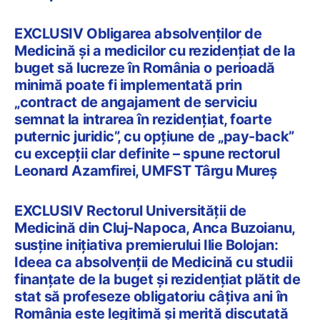
EXCLUSIV Obligarea absolvenților de
Medicină și a medicilor cu rezidențiat de la
buget să lucreze în România o perioadă
minimă poate fi implementată prin
„contract de angajament de serviciu
semnat la intrarea în rezidențiat, foarte
puternic juridic”, cu opțiune de „pay-back”
cu excepții clar definite – spune rectorul
Leonard Azamfirei, UMFST Târgu Mureș
EXCLUSIV Rectorul Universității de
Medicină din Cluj-Napoca, Anca Buzoianu,
susține inițiativa premierului Ilie Bolojan:
Ideea ca absolvenții de Medicină cu studii
finanțate de la buget și rezidențiat plătit de
stat să profeseze obligatoriu câțiva ani în
România este legitimă și merită discutată