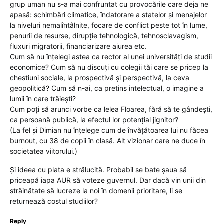
grup uman nu s-a mai confruntat cu provocările care deja ne
apasă: schimbări climatice, îndatorare a statelor și menajelor
la niveluri nemaiîntâlnite, focare de conflict peste tot în lume,
penurii de resurse, dirupție tehnologică, tehnosclavagism,
fluxuri migratorii, financiarizare aiurea etc.
Cum să nu înțelegi astea ca rector al unei universități de studii
economice? Cum să nu discuți cu colegii tăi care se pricep la
chestiuni sociale, la prospectivă și perspectivă, la ceva
geopolitică? Cum să n-ai, ca pretins intelectual, o imagine a
lumii în care trăiești?
Cum poți să arunci vorbe ca lelea Floarea, fără să te gândești,
ca persoană publică, la efectul lor potențial jignitor?
(La fel și Dimian nu înțelege cum de învățătoarea lui nu făcea
burnout, cu 38 de copii în clasă. Alt vizionar care ne duce în
societatea viitorului.)
Și ideea cu plata e strălucită. Probabil se bate șaua să
priceapă iapa AUR să voteze guvernul. Dar dacă vin unii din
străinătate să lucreze la noi în domenii prioritare, li se
returnează costul studiilor?
Reply