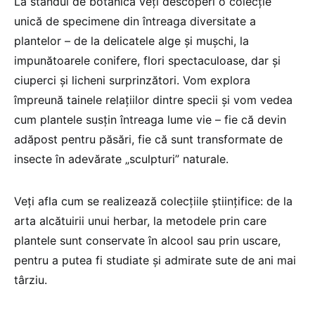
La standul de botanică veți descoperi o colecție
unică de specimene din întreaga diversitate a
plantelor – de la delicatele alge și mușchi, la
impunătoarele conifere, flori spectaculoase, dar și
ciuperci și licheni surprinzători. Vom explora
împreună tainele relațiilor dintre specii și vom vedea
cum plantele susțin întreaga lume vie – fie că devin
adăpost pentru păsări, fie că sunt transformate de
insecte în adevărate „sculpturi” naturale.
Veți afla cum se realizează colecțiile științifice: de la
arta alcătuirii unui herbar, la metodele prin care
plantele sunt conservate în alcool sau prin uscare,
pentru a putea fi studiate și admirate sute de ani mai
târziu.