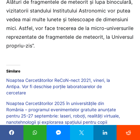
Alături de fragmentele de meteorit și lupa binoculară,
vizitatorii standului Institutului Astronomic vor putea
vedea mai multe lunete și telescoape de dimensiuni
mici. Astfel, vor face trecerea de la micro-universurile
reprezentate de fragmentele de meteorit, la Universul
propriu-zis”.
Similare
Noaptea Cercetătorilor ReCoN-nect 2021, vineri, la
Antipa. Vor fi deschise porțile laboratoarelor de
cercetare
Noaptea Cercetătorilor 2025 în universitățile din
România – programul evenimentelor gratuite anunțate
pentru 25-27 septembrie: laseri, roboți, realități virtuale,
nanotehnologii și explorarea spațiului pentru copii
Noaptea Muzeelor 2026. Peste 300 de muzee și entități
culturale pot fi vizitate gratuit sau cu bilet redus pe 23