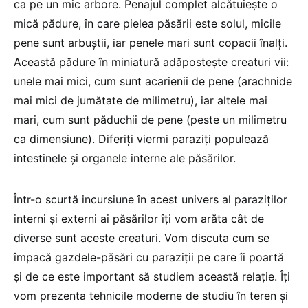
ca pe un mic arbore. Penajul complet alcătuiește o
mică pădure, în care pielea păsării este solul, micile
pene sunt arbuștii, iar penele mari sunt copacii înalți.
Această pădure în miniatură adăpostește creaturi vii:
unele mai mici, cum sunt acarienii de pene (arachnide
mai mici de jumătate de milimetru), iar altele mai
mari, cum sunt păduchii de pene (peste un milimetru
ca dimensiune). Diferiți viermi paraziți populează
intestinele și organele interne ale păsărilor.
Într-o scurtă incursiune în acest univers al paraziților
interni și externi ai păsărilor îți vom arăta cât de
diverse sunt aceste creaturi. Vom discuta cum se
împacă gazdele-păsări cu paraziții pe care îi poartă
și de ce este important să studiem această relație. Îți
vom prezenta tehnicile moderne de studiu în teren și