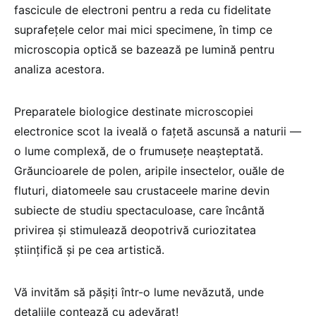
fascicule de electroni pentru a reda cu fidelitate
suprafețele celor mai mici specimene, în timp ce
microscopia optică se bazează pe lumină pentru
analiza acestora.
Preparatele biologice destinate microscopiei
electronice scot la iveală o fațetă ascunsă a naturii —
o lume complexă, de o frumusețe neașteptată.
Grăuncioarele de polen, aripile insectelor, ouăle de
fluturi, diatomeele sau crustaceele marine devin
subiecte de studiu spectaculoase, care încântă
privirea și stimulează deopotrivă curiozitatea
științifică și pe cea artistică.
Vă invităm să pășiți într-o lume nevăzută, unde
detaliile contează cu adevărat!