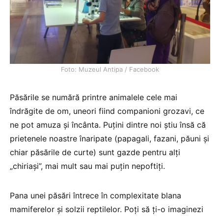
Foto: Muzeul Antipa / Facebook
Păsările se numără printre animalele cele mai
îndrăgite de om, uneori fiind companioni grozavi, ce
ne pot amuza și încânta. Puțini dintre noi știu însă că
prietenele noastre înaripate (papagali, fazani, păuni și
chiar păsările de curte) sunt gazde pentru alți
„chiriași”, mai mult sau mai puțin nepoftiți.
Pana unei păsări întrece în complexitate blana
mamiferelor și solzii reptilelor. Poți să ți-o imaginezi