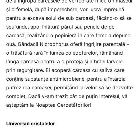
de a îngropa carcasele de vertebrate mici. Un mascul
și o femelă, după împerechere, vor lucra împreună
pentru a excava solul de sub carcasă, făcând-o să se
scufunde, apoi înlătură părul sau penele de pe
carcasă, realizând o pepinieră în care femela depune
ouă. Gândacii Nicrophorus oferă îngrijire parentală –
o trăsătură rară în lumea coleopterelor, rămânând
lângă carcasă pentru a o proteja și a hrăni larvele
prin regurgitare. Ei acoperă carcasa cu saliva care
conține substanțe antimicrobiene, pentru a întârzia
putrezirea carcasei, permițând larvelor să se dezvolte
complet. Dacă v-am trezit cât de puțin interesul, vă
așteptăm la Noaptea Cercetătorilor!
Universul cristalelor