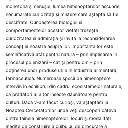
monotonă şi cenuşie, lumea himenopterelor ascunde
nenumărate curiozităţi și mistere care aşteptă să fie
descifrate. Cunoaşterea biologiei și
comportamentelor acestor vietăți trezeşte
curiozitatea şi admiraţia şi invită la reconsiderarea
concepţiei noastre asupra lor. Importanţa lor este
semnificativă atât pentru natură – prin implicarea în
procesul polenizării – cât şi pentru om – prin
obţinerea unor produse utile în industria alimentară,
farmaceutică. Numeroase specii de himenoptere
intervin în echilibrul din cadrul ecosistemelor naturale,
ca prădători ai altor insecte dăunătoare pentru
culturi. Dacă v-am făcut curioși, vă așteptăm la
Noaptea Cercetătorilor unde veți descoperi câteva
dintre tainele himenopterelor: locuri şi modalităţi
inedite de construire a cuibului, de procurare a