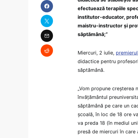
efectuează terapiile spec
institutor-educator, pro
maistru-instructor şi pro
săptămână;”
Miercuri, 2 iulie,
premierul 
didactice pentru profesori
săptămână.
„Vom propune creșterea n
învățământul preuniversita
săptămână pe care un cadr
școală, în loc de 18 ore v
va preda 18 (în mediul univ
presă de miercuri în care 