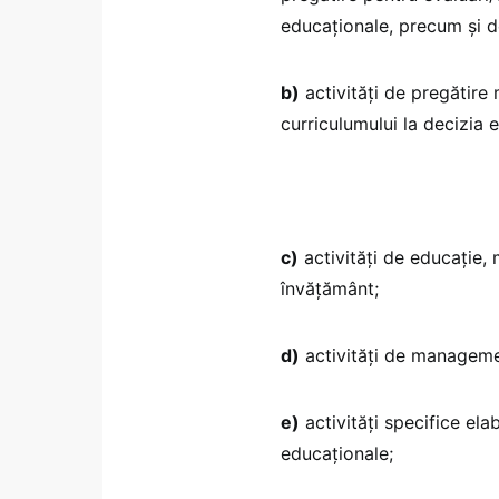
educaționale, precum și d
b)
activități de pregătire 
curriculumului la decizia e
c)
activități de educație,
învățământ;
d)
activități de managemen
e)
activități specifice elab
educaționale;