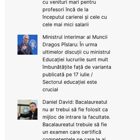
cu venituri mari pentru
profesori încă de la
începutul carierei și cele cu
cele mai mici salarii
Ministrul interimar al Muncii
Dragos Pîslaru: În urma
ultimelor discuții cu ministrul
Educației lucrurile sunt mult
îmbunătățite față de varianta
publicată pe 17 iulie /
Sectorul educației este
crucial
Daniel David: Bacalaureatul
nu ar trebui să fie folosit ca
mijloc de intrare la facultate.
Bacalaureatul trebuie să fie
un examen care certifică
competențele pe care le ai