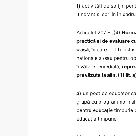
f)
activități de sprijin pe
itinerant și sprijin în ca
Articolul 207 – „(4)
Norma
practică și de evaluare cu
clasă
, în care pot fi incl
naționale și/sau pentru o
învățare remedială,
repre
prevăzute la alin. (1) lit
a)
un post de educator sau
grupă cu program normal,
pentru educație timpurie 
educația timpurie;