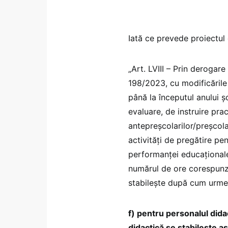
Iată ce prevede proiectul 
„Art. LVIII – Prin derogare 
198/2023, cu modificările
până la începutul anului 
evaluare, de instruire pra
antepreşcolarilor/preşcolari
activităţi de pregătire pe
performanţei educaţionale
numărul de ore corespunzăto
stabileşte după cum urme
f) pentru personalul dida
didactică se stabileşte as