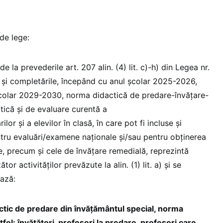
de lege:
de la prevederile art. 207 alin. (4) lit. c)-h) din Legea nr.
 și completările, începând cu anul școlar 2025-2026,
școlar 2029-2030, norma didactică de predare-învăţare-
ctică şi de evaluare curentă a
lor şi a elevilor în clasă, în care pot fi incluse şi
ntru evaluări/examene naţionale şi/sau pentru obţinerea
, precum şi cele de învăţare remedială, reprezintă
r activităţilor prevăzute la alin. (1) lit. a) şi se
ază:
ctic de predare din învăţământul special, norma
tfel: învăţători, profesori la predare, profesori care