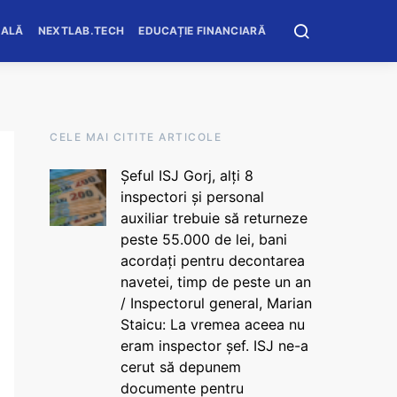
OALĂ
NEXTLAB.TECH
EDUCAȚIE FINANCIARĂ
CELE MAI CITITE ARTICOLE
Șeful ISJ Gorj, alți 8
inspectori și personal
auxiliar trebuie să returneze
peste 55.000 de lei, bani
acordați pentru decontarea
navetei, timp de peste un an
/ Inspectorul general, Marian
Staicu: La vremea aceea nu
eram inspector șef. ISJ ne-a
cerut să depunem
documente pentru