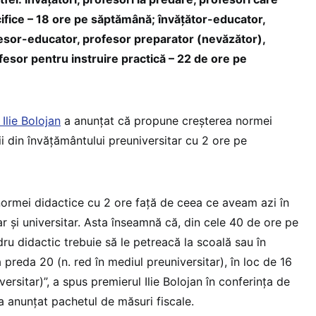
ifice – 18 ore pe săptămână; învăţător-educator,
fesor-educator, profesor preparator (nevăzător),
fesor pentru instruire practică – 22 de ore pe
Ilie Bolojan
a anunțat că propune creșterea normei
i din învățământului preuniversitar cu 2 ore pe
ormei didactice cu 2 ore față de ceea ce aveam azi în
r și universitar. Asta înseamnă că, din cele 40 de ore pe
u didactic trebuie să le petreacă la scoală sau în
a preda 20 (n. red în mediul preuniversitar), în loc de 16
ersitar)”, a spus premierul Ilie Bolojan în conferința de
a anunțat pachetul de măsuri fiscale.