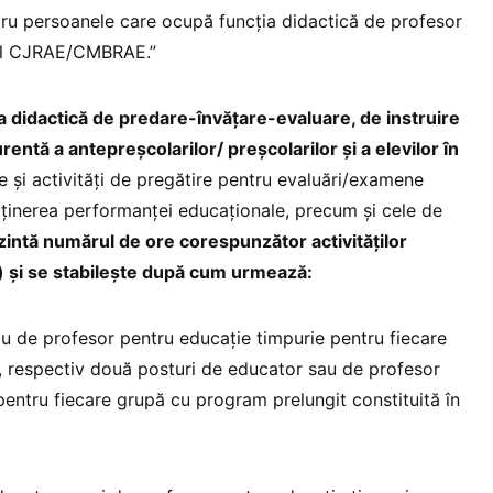
ntru persoanele care ocupă funcția didactică de profesor
drul CJRAE/CMBRAE.”
 didactică de predare-învățare-evaluare, de instruire
rentă a antepreșcolarilor/ preșcolarilor și a elevilor în
use și activități de pregătire pentru evaluări/examene
bținerea performanței educaționale, precum și cele de
zintă numărul de ore corespunzător activităților
. a) și se stabilește după cum urmează:
 de profesor pentru educație timpurie pentru fiecare
 respectiv două posturi de educator sau de profesor
pentru fiecare grupă cu program prelungit constituită în