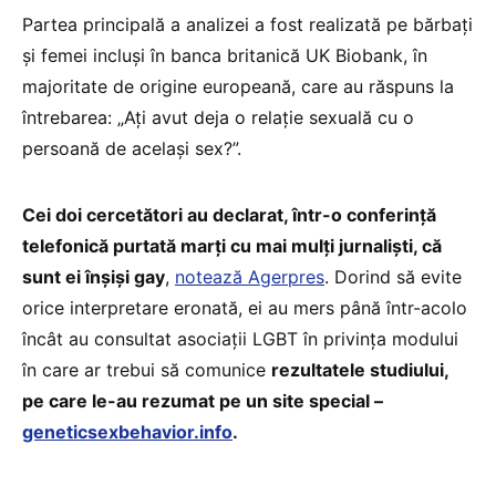
Partea principală a analizei a fost realizată pe bărbați
şi femei incluşi în banca britanică UK Biobank, în
majoritate de origine europeană, care au răspuns la
întrebarea: „Ați avut deja o relație sexuală cu o
persoană de acelaşi sex?”.
Cei doi cercetători au declarat, într-o conferință
telefonică purtată marți cu mai mulți jurnalişti, că
sunt ei înşişi gay
,
notează Agerpres
. Dorind să evite
orice interpretare eronată, ei au mers până într-acolo
încât au consultat asociații LGBT în privința modului
în care ar trebui să comunice
rezultatele studiului,
pe care le-au rezumat pe un site special –
geneticsexbehavior.info
.