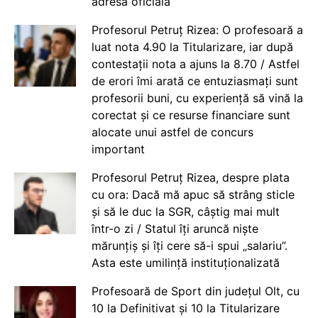
adresă oficială
Profesorul Petruț Rizea: O profesoară a
luat nota 4.90 la Titularizare, iar după
contestații nota a ajuns la 8.70 / Astfel
de erori îmi arată ce entuziasmați sunt
profesorii buni, cu experiență să vină la
corectat și ce resurse financiare sunt
alocate unui astfel de concurs
important
Profesorul Petruț Rizea, despre plata
cu ora: Dacă mă apuc să strâng sticle
și să le duc la SGR, câștig mai mult
într-o zi / Statul îți aruncă niște
mărunțiș și îți cere să-i spui „salariu”.
Asta este umilință instituționalizată
Profesoară de Sport din județul Olt, cu
10 la Definitivat și 10 la Titularizare