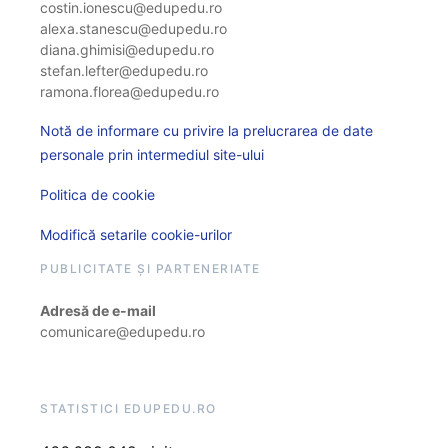
costin.ionescu@edupedu.ro
alexa.stanescu@edupedu.ro
diana.ghimisi@edupedu.ro
stefan.lefter@edupedu.ro
ramona.florea@edupedu.ro
Notă de informare cu privire la prelucrarea de date
personale prin intermediul site-ului
Politica de cookie
Modifică setarile cookie-urilor
PUBLICITATE ȘI PARTENERIATE
Adresă de e-mail
comunicare@edupedu.ro
STATISTICI EDUPEDU.RO