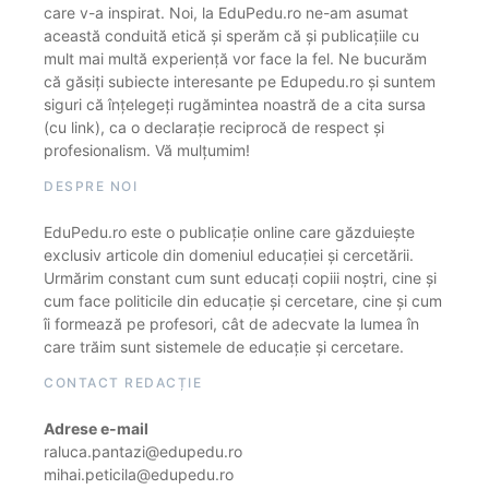
care v-a inspirat. Noi, la EduPedu.ro ne-am asumat
această conduită etică și sperăm că și publicațiile cu
mult mai multă experiență vor face la fel. Ne bucurăm
că găsiți subiecte interesante pe Edupedu.ro și suntem
siguri că înțelegeți rugămintea noastră de a cita sursa
(cu link), ca o declarație reciprocă de respect și
profesionalism. Vă mulțumim!
DESPRE NOI
EduPedu.ro este o publicație online care găzduiește
exclusiv articole din domeniul educației și cercetării.
Urmărim constant cum sunt educați copiii noștri, cine și
cum face politicile din educație și cercetare, cine și cum
îi formează pe profesori, cât de adecvate la lumea în
care trăim sunt sistemele de educație și cercetare.
CONTACT REDACȚIE
Adrese e-mail
raluca.pantazi@edupedu.ro
mihai.peticila@edupedu.ro