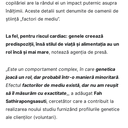
copilăriei are la rândul ei un impact puternic asupra
înălțimii. Aceste detalii sunt denumite de oamenii de
ştiință „factori de mediu”.
La fel, pentru riscul cardiac: genele creează
predispoziții, însă stilul de viață şi alimentația au un
rol încă şi mai mare
, notează agenția de presă.
„
Este un comportament complex, în care
genetica
joacă un rol, dar probabil într-o manieră minoritară
.
Efectul
factorilor de mediu există, dar nu am reuşit
să îl măsurăm cu exactitate
„, a adăugat
Fah
Sathirapongsasuti
, cercetător care a contribuit la
realizarea noului studiu furnizând profilurile genetice
ale clienților (voluntari).