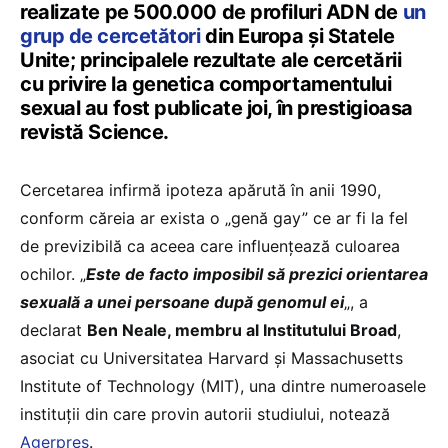
realizate pe 500.000 de profiluri ADN de
un
grup de cercetători
din Europa și Statele
Unite; principalele rezultate ale cercetării
cu privire la genetica comportamentului
sexual au fost publicate joi, în prestigioasa
revistă Science.
Cercetarea infirmă ipoteza apărută în anii 1990,
conform căreia ar exista o „genă gay” ce ar fi la fel
de previzibilă ca aceea care influențează culoarea
ochilor. „
Este de facto imposibil să prezici orientarea
sexuală a unei persoane după genomul ei
„, a
declarat
Ben Neale, membru al Institutului Broad
,
asociat cu Universitatea Harvard şi Massachusetts
Institute of Technology (MIT), una dintre numeroasele
instituții din care provin autorii studiului, notează
Agerpres
.