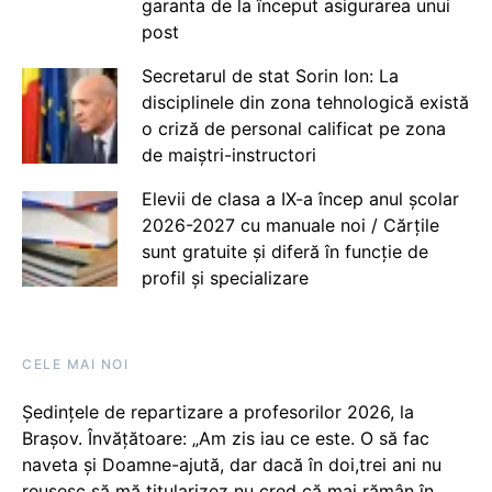
garanta de la început asigurarea unui
post
Secretarul de stat Sorin Ion: La
disciplinele din zona tehnologică există
o criză de personal calificat pe zona
de maiștri-instructori
Elevii de clasa a IX-a încep anul școlar
2026-2027 cu manuale noi / Cărțile
sunt gratuite și diferă în funcție de
profil și specializare
CELE MAI NOI
Ședințele de repartizare a profesorilor 2026, la
Brașov. Învățătoare: „Am zis iau ce este. O să fac
naveta și Doamne-ajută, dar dacă în doi,trei ani nu
reușesc să mă titularizez nu cred că mai rămân în