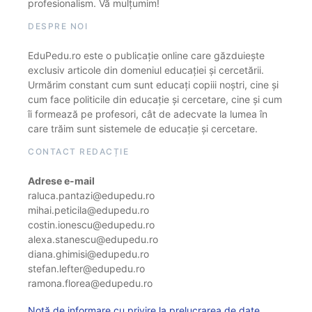
profesionalism. Vă mulțumim!
DESPRE NOI
EduPedu.ro este o publicație online care găzduiește
exclusiv articole din domeniul educației și cercetării.
Urmărim constant cum sunt educați copiii noștri, cine și
cum face politicile din educație și cercetare, cine și cum
îi formează pe profesori, cât de adecvate la lumea în
care trăim sunt sistemele de educație și cercetare.
CONTACT REDACȚIE
Adrese e-mail
raluca.pantazi@edupedu.ro
mihai.peticila@edupedu.ro
costin.ionescu@edupedu.ro
alexa.stanescu@edupedu.ro
diana.ghimisi@edupedu.ro
stefan.lefter@edupedu.ro
ramona.florea@edupedu.ro
Notă de informare cu privire la prelucrarea de date