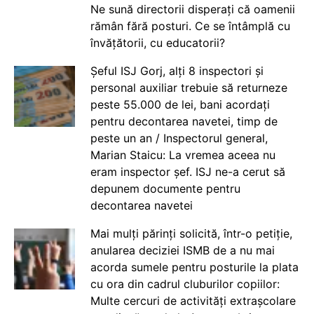
Ne sună directorii disperați că oamenii
rămân fără posturi. Ce se întâmplă cu
învățătorii, cu educatorii?
Șeful ISJ Gorj, alți 8 inspectori și
personal auxiliar trebuie să returneze
peste 55.000 de lei, bani acordați
pentru decontarea navetei, timp de
peste un an / Inspectorul general,
Marian Staicu: La vremea aceea nu
eram inspector șef. ISJ ne-a cerut să
depunem documente pentru
decontarea navetei
Mai mulți părinți solicită, într-o petiție,
anularea deciziei ISMB de a nu mai
acorda sumele pentru posturile la plata
cu ora din cadrul cluburilor copiilor:
Multe cercuri de activități extrașcolare